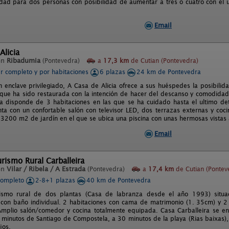
dad para dos personas con posibilidad de aumentar a tres o cuatro con el u
Email
Alicia
en
Ribadumia
(Pontevedra)
a
17,3 km
de Cutian (Pontevedra)
er completo y por habitaciones
6 plazas
24 km de Pontevedra
n enclave privilegiado, A Casa de Alicia ofrece a sus huéspedes la posibilida
que ha sido restaurada con la intención de hacer del descanso y comodidad 
ia disponde de 3 habitaciones en las que se ha cuidado hasta el ultimo det
a con un confortable salón con televisor LED, dos terrazas externas y coc
3200 m2 de jardín en el que se ubica una piscina con unas hermosas vistas 
Email
rismo Rural Carballeira
en
Vilar / Ribela / A Estrada
(Pontevedra)
a
17,4 km
de Cutian (Pontev
completo
2-8+1 plazas
40 km de Pontevedra
ismo rural de dos plantas (Casa de labranza desde el año 1993) situad
 con baño individual. 2 habitaciones con cama de matrimonio (1. 35cm) y 2
mplio salón/comedor y cocina totalmente equipada. Casa Carballeira se en
minutos de Santiago de Compostela, a 30 minutos de la playa (Rias baixas),
jos.