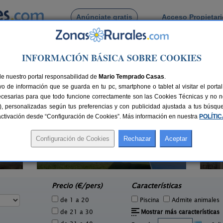
Anúnciate gratis
Acceso Propietar
Busca por pueblo
INFORMACIÓN BÁSICA SOBRE COOKIES
de Cutian
de nuestro portal responsabilidad de
Mario Temprado Casas
.
o de información que se guarda en tu pc, smartphone o tablet al visitar el port
ecesarias para que todo funcione correctamente son las Cookies Técnicas y no ne
rias), personalizadas según tus preferencias y con publicidad ajustada a tus búsq
sactivación desde “Configuración de Cookies”. Más información en nuestra
POLÍTI
Casa Cruceiro
2 pers.
10 pers.
12 €
25 €
Arbo (Pontevedra)
e
desde
Precio (€/pers)
Características
de 1 a 20
Piscina
Admite animales
de 21 a 30
Mostrar más características