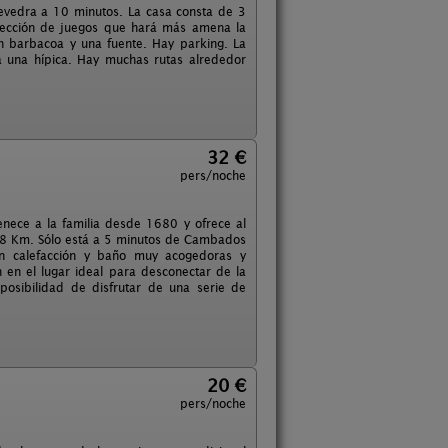
tevedra a 10 minutos. La casa consta de 3
lección de juegos que hará más amena la
on barbacoa y una fuente. Hay parking. La
a una hípica. Hay muchas rutas alrededor
32 €
pers/noche
enece a la familia desde 1680 y ofrece al
 a 8 Km. Sólo está a 5 minutos de Cambados
on calefacción y baño muy acogedoras y
n en el lugar ideal para desconectar de la
osibilidad de disfrutar de una serie de
20 €
pers/noche