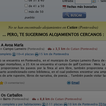
de 31 a 40
Entrada:
-
Sal
de 41 a 50
Fechas más buscadas
más de 50
pueblo:
No se han encontrado alojamientos en
Cutian
(Pontevedra)
... PERO, TE SUGERIMOS ALOJAMIENTOS CERCANOS :
 A Avoa María
en
Campo Lameiro
(Pontevedra)
a
3,5 km
de Cutian (Pontevedra)
completo
10+4 plazas
15 km de Pontevedra
to se encuentra en Pontevedra, en el municipio de Campo Lameiro (fuera de 
lugar montañoso, a 35 Km se encuentra el campo de golf Castrove - Meis. La c
 proporcionan los paseos por la finca al aire libre, también proporciona 
uarto acondicionado como biblioteca, en el cual podemos encontrar una ampl
os de arte rupestre, libros de narrativa, de poesía... También puede visitar 
Email
(3 comentarios)
 Os Carballos
en
Barro
(Pontevedra)
a
8,8 km
de Cutian (Pontevedra)
er completo y por habitaciones
2-11 plazas
10 km de Pontevedra
Fe