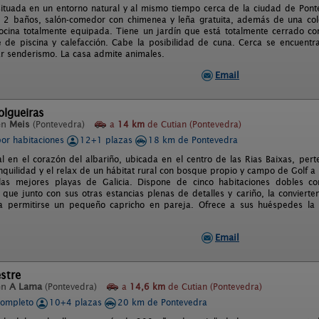
situada en un entorno natural y al mismo tiempo cerca de la ciudad de Pon
, 2 baños, salón-comedor con chimenea y leña gratuita, además de una co
cocina totalmente equipada. Tiene un jardín que está totalmente cerrado c
 de piscina y calefacción. Cabe la posibilidad de cuna. Cerca se encuentr
ar senderismo. La casa admite animales.
Email
olgueiras
en
Meis
(Pontevedra)
a
14 km
de Cutian (Pontevedra)
por habitaciones
12+1 plazas
18 km de Pontevedra
l en el corazón del albariño, ubicada en el centro de las Rias Baixas, pert
ranquilidad y el relax de un hábitat rural con bosque propio y campo de Golf
as mejores playas de Galicia. Dispone de cinco habitaciones dobles c
, que junto con sus otras estancias plenas de detalles y cariño, la convierte
a permitirse un pequeño capricho en pareja. Ofrece a sus huéspedes la p
Email
stre
en
A Lama
(Pontevedra)
a
14,6 km
de Cutian (Pontevedra)
completo
10+4 plazas
20 km de Pontevedra