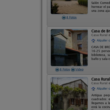
Salón Comedo
hornear el pa
una zona aja
8 Fotos
Casa de B
Casa Rural 
Alquiler 
CASA DE BREA
16-25 perso
biblioteca, 
baño y sala-c
8 Fotos
Video
Casa Rural
Casa Rural 
Alquiler 
Antigua peq
cuadrados: e
llegamos a l
está la coci