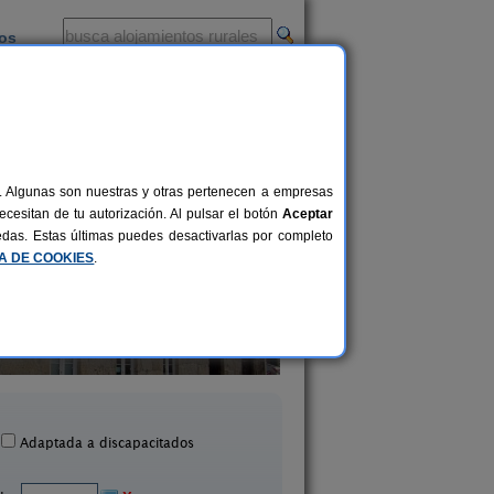
ios
-
al. Algunas son nuestras y otras pertenecen a empresas
cesitan de tu autorización. Al pulsar el botón
Aceptar
uedas. Estas últimas puedes desactivarlas por completo
CA DE COOKIES
.
Budiño de Serraseca
A Casa de Alici
12 pers.
32 €
Oia (Pontevedra)
Ribadumia (Ponteve
desde
Adaptada a discapacitados