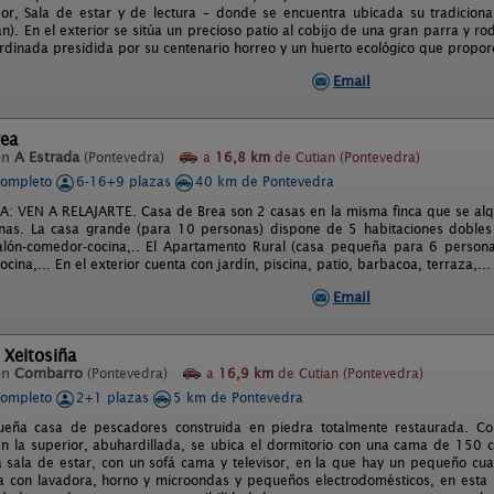
r, Sala de estar y de lectura – donde se encuentra ubicada su tradicional
n). En el exterior se sitúa un precioso patio al cobijo de una gran parra y r
rdinada presidida por su centenario horreo y un huerto ecológico que propor
Email
rea
en
A Estrada
(Pontevedra)
a
16,8 km
de Cutian (Pontevedra)
completo
6-16+9 plazas
40 km de Pontevedra
: VEN A RELAJARTE. Casa de Brea son 2 casas en la misma finca que se alqu
nas. La casa grande (para 10 personas) dispone de 5 habitaciones dobles
salón-comedor-cocina,.. El Apartamento Rural (casa pequeña para 6 person
ocina,... En el exterior cuenta con jardín, piscina, patio, barbacoa, terraza,...
Email
 Xeitosiña
en
Combarro
(Pontevedra)
a
16,9 km
de Cutian (Pontevedra)
completo
2+1 plazas
5 km de Pontevedra
ueña casa de pescadores construida en piedra totalmente restaurada. C
n la superior, abuhardillada, se ubica el dormitorio con una cama de 150 
a sala de estar, con un sofá cama y televisor, en la que hay un pequeño cua
na con lavadora, horno y microondas y pequeños electrodomésticos, en esta