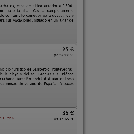
rballos, casa de aldea anterior a 1700,
n trato familiar. Cocina completamente
itado con amplio comedor para desayunos y
ara sus vacaciones, situado en un lugar de
25 €
pers/noche
icipio turístico de Sanxenxo (Pontevedra).
de la playa y del sol. Gracias a su idónea
o urbano, también podrá disfrutar del ocio
e los meses de verano de España. A pocos
35 €
e Cutian
pers/noche