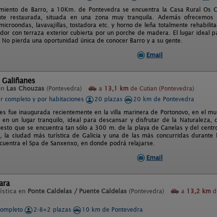
miento de Barro, a 10Km. de Pontevedra se encuentra la Casa Rural Os Ca
te restaurada, situada en una zona muy tranquila. Además ofrecemos u
icroondas, lavavajillas, tostadora etc. y horno de leña totalmente rehabil
dor con terraza exterior cubierta por un porche de madera. El lugar ideal p
. No pierda una oportunidad única de conocer Barro y a su gente.
Email
 Galiñanes
en
Las Chouzas
(Pontevedra)
a
13,1 km
de Cutian (Pontevedra)
er completo y por habitaciones
20 plazas
20 km de Pontevedra
es fue inaugurada recientemente en la villa marinera de Portonovo, en el mun
 en un lugar tranquilo, ideal para descansar y disfrutar de la Naturaleza, 
uesto que se encuentra tan sólo a 300 m. de la playa de Canelas y del centr
 la ciudad más turística de Galicia y una de las más concurridas durant
cuentra el Spa de Sanxenxo, en donde podrá relajarse.
Email
ara
ística en
Ponte Caldelas / Puente Caldelas
(Pontevedra)
a
13,2 km
d
completo
2-8+2 plazas
10 km de Pontevedra