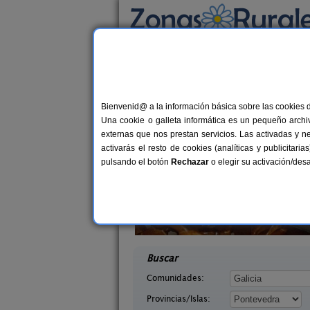
Busca por alojamiento
Alojamientos
>
Galicia
>
Pontevedra
> Cutian
Casas Rurales cerca 
Bienvenid@ a la información básica sobre las cookies 
Una cookie o galleta informática es un pequeño archiv
externas que nos prestan servicios. Las activadas y n
activarás el resto de cookies (analíticas y publicita
pulsando el botón
Rechazar
o elegir su activación/de
agina
Apartamentos Aqualecer
10+2 pers.
2-4+
21 €
 (Pontevedra)
Sanxenxo (Pontevedra)
desde
desd
Buscar
Comunidades:
Provincias/Islas: