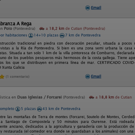
Email
abranza A Rega
en
Poio
(Pontevedra)
a
18,2 km
de Cutian (Pontevedra)
por habitaciones
14+10 plazas
7 km de Pontevedra
trucción tradicional en piedra con decoración peculiar, situada a pocos
 vistas a la Ría de Pontevedra. Si bien es una zona semi urbana la casa
istas. Situada a tan solo 1 km de la villa pintoresca de Combarro, declarada 
s uno de los pueblos pesqueros más hermosos de la costa gallega. Tiene ap
os los que se distribuyen en primera línea de mar. CERTIFICADO COVI
Xunta Galicia
Email
(1 comentario)
ística en
Duas Iglesias / Forcarei
(Pontevedra)
a
18,8 km
de Cutian
completo
5 plazas
43 km de Pontevedra
ntre las montañas de Terra de montes (Forcarei, Soutelo de Montes, Cerdedo
a Santiago de Compostela y 50 minutos para Ourense. Está rodeada 
ente anciano, dedicados a la agricultura y ganadería con la producción de
 y restaurada (el comedor era donde se guardaban a los animales) con una de