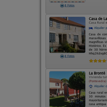
8 Fotos
Casa de L
Casa Rural 
Alquiler 
Casa de cons
maravillosas
magníficas v
Histórico. E
de 30 hórre
Hhq2Kdxg8O 
8 Fotos
La Bronté
Vivienda tur
(Pontevedra)
Alquiler 
Casa rural e
30 minutos 
mayoritariam
casa antigua