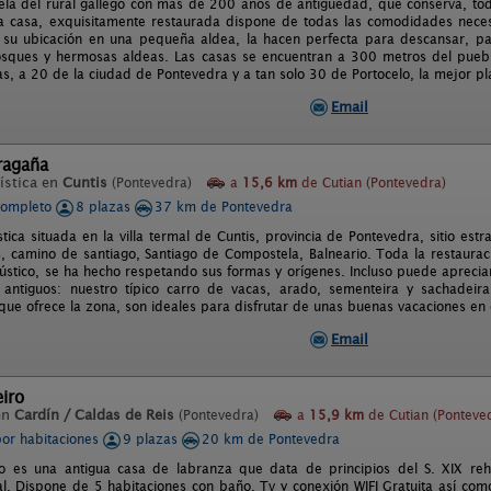
ela del rural gallego con más de 200 años de antigüedad, que conserva, todo
La casa, exquisitamente restaurada dispone de todas las comodidades neces
 su ubicación en una pequeña aldea, la hacen perfecta para descansar, pa
osques y hermosas aldeas. Las casas se encuentran a 300 metros del pueb
as, a 20 de la ciudad de Pontevedra y a tan solo 30 de Portocelo, la mejor p
Email
ragaña
ística en
Cuntis
(Pontevedra)
a
15,6 km
de Cutian (Pontevedra)
completo
8 plazas
37 km de Pontevedra
stica situada en la villa termal de Cuntis, provincia de Pontevedra, sitio est
s, camino de santiago, Santiago de Compostela, Balneario. Toda la restauraci
rústico, se ha hecho respetando sus formas y orígenes. Incluso puede aprecia
antiguos: nuestro típico carro de vacas, arado, sementeira y sachadeira
que ofrece la zona, son ideales para disfrutar de unas buenas vacaciones en e
Email
iro
en
Cardín / Caldas de Reis
(Pontevedra)
a
15,9 km
de Cutian (Ponteve
por habitaciones
9 plazas
20 km de Pontevedra
o es una antigua casa de labranza que data de principios del S. XIX reh
l. Dispone de 5 habitaciones con baño, Tv y conexión WIFI Gratuita así c