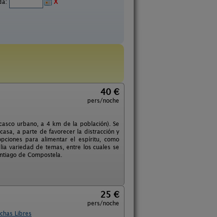
ida:
X
40 €
pers/noche
casco urbano, a 4 km de la población). Se
asa, a parte de favorecer la distracción y
opciones para alimentar el espíritu, como
ia variedad de temas, entre los cuales se
Santiago de Compostela.
25 €
pers/noche
chas Libres