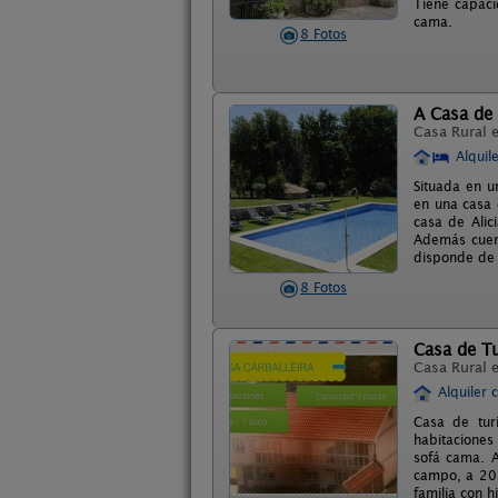
Tiene capaci
cama.
8 Fotos
A Casa de 
Casa Rural 
Alquil
Situada en u
en una casa 
casa de Alic
Además cuent
disponde de 
8 Fotos
Casa de Tu
Casa Rural 
Alquiler 
Casa de tur
habitaciones
sofá cama. A
campo, a 20 
familia con hi