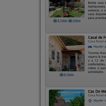
Bonita casa 
habitaciones
estancia, y 
casa dispone
para practic
8 Fotos
Video
Casal de F
Casa Rural 
Alquiler 
Turismo Rura
viajero la t
y a 12 de l
confortables
rutina o par
actividades.
8 Fotos
Cas Do Me
Casa Rural 
Alquiler 