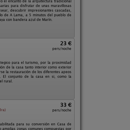
 el encanto de la arquitectura tradicional
arias para disfrutar de unas maravillosas
sear, descubrir impresionantes cascadas,
lo de A Lama, a 5 minutos del pueblo de
laya con bandera azul de Marín.
23 €
pers/noche
rategico para el turismo, por la proximidad
ón de la casa tanto interior como exterior
rse la restauración de los diferentes apeos
. El conjunto de la casa en si, como la
l rural.
33 €
dra)
pers/noche
abilitada para su conversión en Casa de
omo amplias zonas comunes compuestas por