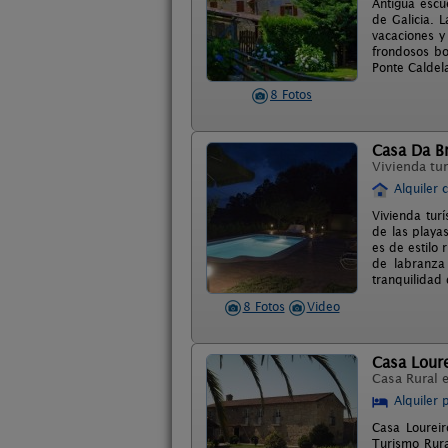
Antigua escu
de Galicia. 
vacaciones y
frondosos b
Ponte Caldel
8 Fotos
Casa Da B
Vivienda tur
Alquiler 
Vivienda turí
de las playa
es de estilo 
de labranza 
tranquilidad 
8 Fotos
Video
Casa Loure
Casa Rural 
Alquiler 
Casa Loureir
Turismo Rura