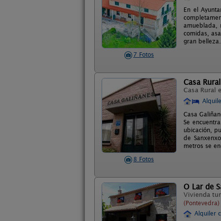
En el Ayunta
completamen
amueblada, m
comidas, asa
gran belleza
7 Fotos
Casa Rural
Casa Rural 
Alquil
Casa Galiñan
Se encuentra
ubicación, p
de Sanxenxo,
metros se en
8 Fotos
O Lar de S
Vivienda tur
(Pontevedra)
Alquiler 