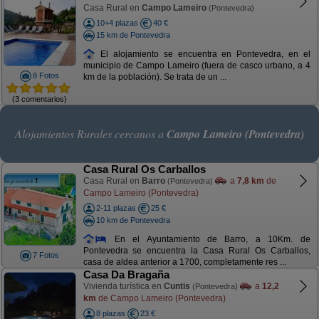
Casa Rural en
Campo Lameiro
(Pontevedra)
10+4 plazas
40 €
15 km de Pontevedra
El alojamiento se encuentra en Pontevedra, en el
municipio de Campo Lameiro (fuera de casco urbano, a 4
8 Fotos
km de la población). Se trata de un ...
(3 comentarios)
Alojamientos Rurales cercanos a
Campo Lameiro (Pontevedra)
Casa Rural Os Carballos
Casa Rural en
Barro
a
7,8 km
de
(Pontevedra)
Campo Lameiro (Pontevedra)
2-11 plazas
25 €
10 km de Pontevedra
En el Ayuntamiento de Barro, a 10Km. de
Pontevedra se encuentra la Casa Rural Os Carballos,
7 Fotos
casa de aldea anterior a 1700, completamente res ...
Casa Da Bragaña
Vivienda turística en
Cuntis
a
12,2
(Pontevedra)
km
de Campo Lameiro (Pontevedra)
8 plazas
23 €