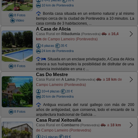
2-8+2 plazas
35 €
10 km de Pontevedra
Bonita casa situada en un entorno natural y al mismo
8 Fotos
tiempo cerca de la ciudad de Pontevedra a 10 minutos. La
Video
casa consta de 3 habitaciones, ...
A Casa de Alicia
Casa Rural en
Ribadumia
a
16,4
(Pontevedra)
km
de Campo Lameiro (Pontevedra)
6 plazas
35 €
24 km de Pontevedra
Situada en un enclave privilegiado, A Casa de Alicia
ofrece a sus huéspedes la posibilidad de disfrutar de una
8 Fotos
estancia inolvidable en una c ...
Cas Do Mestre
Casa Rural en
A Lama
a
18 km
de
(Pontevedra)
Campo Lameiro (Pontevedra)
10+4 plazas
20 €
20 km de Pontevedra
Antigua escuela del rural gallego con más de 200
años de antigüedad, que conserva, todo el encanto de la
8 Fotos
arquitectura tradicional de Galicia ...
Casa Rural Xeitosiña
Casa Rural en
Combarro
a
18 km
(Pontevedra)
de Campo Lameiro (Pontevedra)
2+1 plazas
49 €