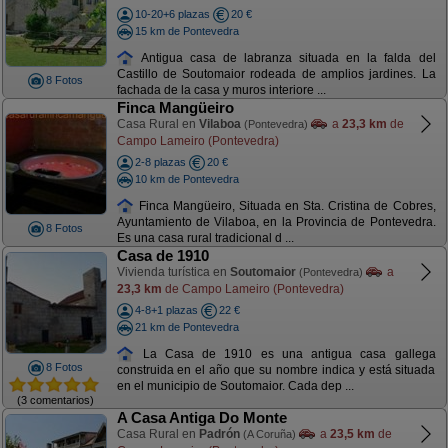
10-20+6 plazas
20 €
15 km de Pontevedra
Antigua casa de labranza situada en la falda del
Castillo de Soutomaior rodeada de amplios jardines. La
8 Fotos
fachada de la casa y muros interiore ...
Finca Mangüeiro
Casa Rural en
Vilaboa
a
23,3 km
de
(Pontevedra)
Campo Lameiro (Pontevedra)
2-8 plazas
20 €
10 km de Pontevedra
Finca Mangüeiro, Situada en Sta. Cristina de Cobres,
Ayuntamiento de Vilaboa, en la Provincia de Pontevedra.
8 Fotos
Es una casa rural tradicional d ...
Casa de 1910
Vivienda turística en
Soutomaior
a
(Pontevedra)
23,3 km
de Campo Lameiro (Pontevedra)
4-8+1 plazas
22 €
21 km de Pontevedra
La Casa de 1910 es una antigua casa gallega
8 Fotos
construida en el año que su nombre indica y está situada
en el municipio de Soutomaior. Cada dep ...
(3 comentarios)
A Casa Antiga Do Monte
Casa Rural en
Padrón
a
23,5 km
de
(A Coruña)