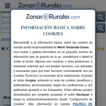
INFORMACIÓN BÁSICA SOBRE
COOKIES
Alojamientos
>
Galicia
>
Pontevedra
> Campo Lameiro
Bienvenid@ a la información básica sobre las cookies de
Casas Rurales en Campo Lameiro
nuestro portal responsabilidad de
Mario Temprado Casas
.
Una cookie o galleta informática es un pequeño archivo de
información que se guarda en tu pc, smartphone o tablet al
visitar el portal. Algunas son nuestras y otras pertenecen a
empresas externas que nos prestan servicios. Las activadas
y necesarias para que todo funcione correctamente son las
Cookies Técnicas y no necesitan de tu autorización. Al pulsar
el botón
Aceptar
activarás el resto de cookies (analíticas y
Casa Rural Galiñanes
rs.
20 pers.
publicitarias), personalizadas según tus preferencias y con
 €
25 €
Las Chouzas (Pontevedra)
desde
publicidad ajustada a tus búsquedas. Estas últimas puedes
desactivarlas por completo pulsando el botón
Rechazar
o
Buscar
elegir su activación/desactivación desde “Configuración de
Cookies”. Más información en nuestra
POLÍTICA DE
Comunidades: