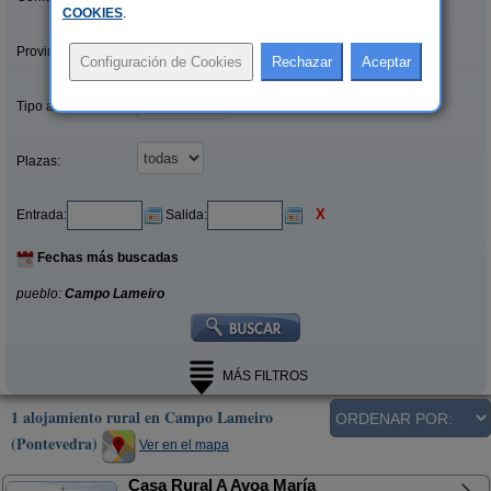
COOKIES
.
Provincias/Islas:
Tipo alquiler:
Plazas:
X
Entrada:
Salida:
Fechas más buscadas
pueblo:
Campo Lameiro
MÁS FILTROS
1 alojamiento rural en Campo Lameiro
(Pontevedra)
Ver en el mapa
Casa Rural A Avoa María