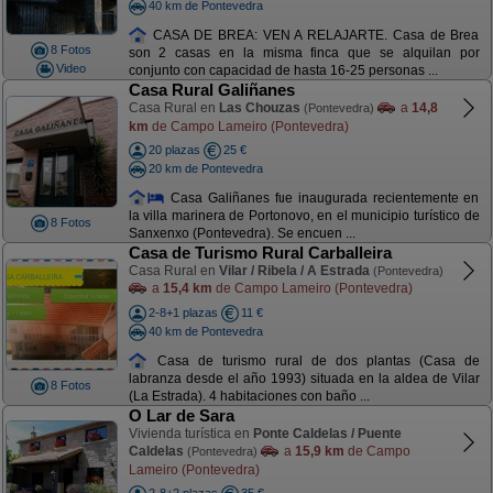
40 km de Pontevedra
CASA DE BREA: VEN A RELAJARTE. Casa de Brea
8 Fotos
son 2 casas en la misma finca que se alquilan por
Video
conjunto con capacidad de hasta 16-25 personas ...
Casa Rural Galiñanes
Casa Rural en
Las Chouzas
a
14,8
(Pontevedra)
km
de Campo Lameiro (Pontevedra)
20 plazas
25 €
20 km de Pontevedra
Casa Galiñanes fue inaugurada recientemente en
la villa marinera de Portonovo, en el municipio turístico de
8 Fotos
Sanxenxo (Pontevedra). Se encuen ...
Casa de Turismo Rural Carballeira
Casa Rural en
Vilar / Ribela / A Estrada
(Pontevedra)
a
15,4 km
de Campo Lameiro (Pontevedra)
2-8+1 plazas
11 €
40 km de Pontevedra
Casa de turismo rural de dos plantas (Casa de
labranza desde el año 1993) situada en la aldea de Vilar
8 Fotos
(La Estrada). 4 habitaciones con baño ...
O Lar de Sara
Vivienda turística en
Ponte Caldelas / Puente
Caldelas
a
15,9 km
de Campo
(Pontevedra)
Lameiro (Pontevedra)