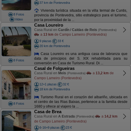
37 km de Pontevedra
Vivienda turística situada en la villa termal de Cuntis,
8 Fotos
provincia de Pontevedra, sitio estrategico para el turismo,
Video
por la proximidad de la ...
Casa Loureiro
Casa Rural en
Cardín / Caldas de Reis
(Pontevedra)
a
13 km
de Campo Lameiro (Pontevedra)
9 plazas
33 €
20 km de Pontevedra
Casa Loureiro es una antigua casa de labranza que
data de principios del S. XIX rehabilitada para su
8 Fotos
conversión en Casa de Turismo Rural. Di ...
Casal de Folgueiras
Casa Rural en
Meis
a
13,2 km
de
(Pontevedra)
Campo Lameiro (Pontevedra)
12+1 plazas
32 €
18 km de Pontevedra
Turismo Rural en el corazón del albariño, ubicada en
el centro de las Rias Baixas, pertenece a la familia desde
8 Fotos
1680 y ofrece al viajero la ...
Casa de Brea
Casa Rural en
A Estrada
a
14,2 km
(Pontevedra)
de Campo Lameiro (Pontevedra)
6-16+9 plazas
23 €