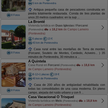
5 km de Pontevedra
Antigua pequeña casa de pescadores construida en
piedra totalmente restaurada. Consta de tres plantas de
8 Fotos
unos 20 metros cuadrados: en la sup ...
La Bronté
Vivienda turística en
Duas Iglesias / Forcarei
a
18,2 km
de Campo Lameiro
(Pontevedra)
(Pontevedra)
5 plazas
13 €
43 km de Pontevedra
Casa rural entre las montañas de Terra de montes
8 Fotos
(Forcarei, Soutelo de Montes, Cerdedo, Aciveiro... ) 35
minutos de Pontevedra, 30 minutos a ...
A Quintela
Casa Rural en
Forcarei
a
18,6 km
(Pontevedra)
de Campo Lameiro (Pontevedra)
8-12+1 plazas
19 €
40 km de Pontevedra
Casa de 200 años de antigüedad rehabilitada con
todas las comodidades de una casa moderna. En pleno
8 Fotos
campo, alejada del ruido urbano y con fi ...
Casa Vacacional O Trisquel
Vivienda turística en
Meis
a
18,8 km
(Pontevedra)
de Campo Lameiro (Pontevedra)