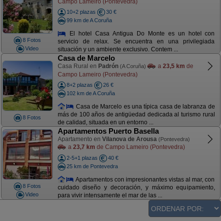
Campo Lameiro (Pontevedra)
10+2 plazas
30 €
99 km de A Coruña
El hotel Casa Antigua Do Monte es un hotel con
8 Fotos
servicio de relax. Se encuentra en una privilegiada
Video
situación y un ambiente exclusivo. Contem ...
Casa de Marcelo
Casa Rural en
Padrón
a
23,5 km
de
(A Coruña)
Campo Lameiro (Pontevedra)
8+2 plazas
26 €
102 km de A Coruña
Casa de Marcelo es una típica casa de labranza de
más de 100 años de antigüedad dedicada al turismo rural
8 Fotos
de calidad, situada en un entorno ...
Apartamentos Puerto Basella
Apartamento en
Vilanova de Arousa
(Pontevedra)
a
23,7 km
de Campo Lameiro (Pontevedra)
2-5+1 plazas
40 €
25 km de Pontevedra
Apartamentos con impresionantes vistas al mar, con
8 Fotos
cuidado diseño y decoración, y máximo equipamiento,
Video
para vivir intensamente el mar de las ...