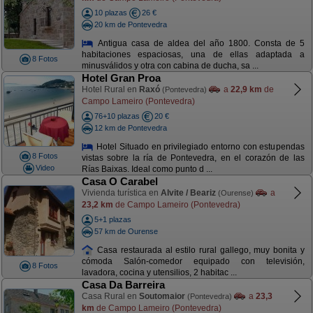
10 plazas
26 €
20 km de Pontevedra
Antigua casa de aldea del año 1800. Consta de 5
habitaciones espaciosas, una de ellas adaptada a
8 Fotos
minusválidos y otra con cabina de ducha, sa ...
Hotel Gran Proa
Hotel Rural en
Raxó
a
22,9 km
de
(Pontevedra)
Campo Lameiro (Pontevedra)
76+10 plazas
20 €
12 km de Pontevedra
Hotel Situado en privilegiado entorno con estupendas
8 Fotos
vistas sobre la ría de Pontevedra, en el corazón de las
Video
Rías Baixas. Ideal como punto d ...
Casa O Carabel
Vivienda turística en
Alvite / Beariz
a
(Ourense)
23,2 km
de Campo Lameiro (Pontevedra)
5+1 plazas
57 km de Ourense
Casa restaurada al estilo rural gallego, muy bonita y
cómoda Salón-comedor equipado con televisión,
8 Fotos
lavadora, cocina y utensilios, 2 habitac ...
Casa Da Barreira
Casa Rural en
Soutomaior
a
23,3
(Pontevedra)
km
de Campo Lameiro (Pontevedra)