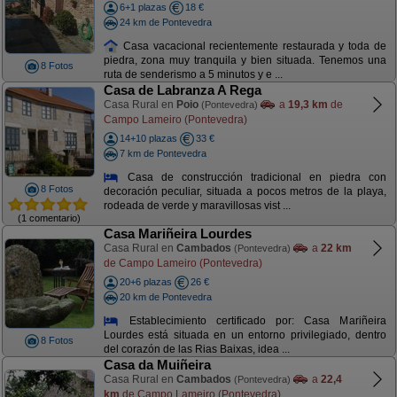
6+1 plazas
18 €
24 km de Pontevedra
Casa vacacional recientemente restaurada y toda de
piedra, zona muy tranquila y bien situada. Tenemos una
8 Fotos
ruta de senderismo a 5 minutos y e ...
Casa de Labranza A Rega
Casa Rural en
Poio
a
19,3 km
de
(Pontevedra)
Campo Lameiro (Pontevedra)
14+10 plazas
33 €
7 km de Pontevedra
Casa de construcción tradicional en piedra con
8 Fotos
decoración peculiar, situada a pocos metros de la playa,
rodeada de verde y maravillosas vist ...
(1 comentario)
Casa Mariñeira Lourdes
Casa Rural en
Cambados
a
22 km
(Pontevedra)
de Campo Lameiro (Pontevedra)
20+6 plazas
26 €
20 km de Pontevedra
Establecimiento certificado por: Casa Mariñeira
Lourdes está situada en un entorno privilegiado, dentro
8 Fotos
del corazón de las Rias Baixas, idea ...
Casa da Muiñeira
Casa Rural en
Cambados
a
22,4
(Pontevedra)
km
de Campo Lameiro (Pontevedra)