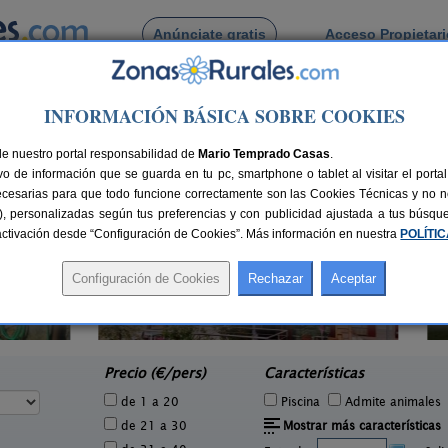
Anúnciate gratis
Acceso Propietar
Busca por pueblo
INFORMACIÓN BÁSICA SOBRE COOKIES
caldelas
de Puentecaldelas
de nuestro portal responsabilidad de
Mario Temprado Casas
.
o de información que se guarda en tu pc, smartphone o tablet al visitar el port
ecesarias para que todo funcione correctamente son las Cookies Técnicas y no ne
rias), personalizadas según tus preferencias y con publicidad ajustada a tus búsq
sactivación desde “Configuración de Cookies”. Más información en nuestra
POLÍTI
Apartamentos Puerto Basella
1 pers.
2-5+1 pers.
18 €
40 €
Vilanova de Arousa (Pontevedra)
Cang
e
desde
Precio (€/pers)
Características
de 1 a 20
Piscina
Admite animales
de 21 a 30
Mostrar más características