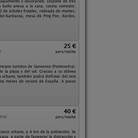
uipamiento y decoración. Dispone de tres
n baño anexa a la casa, cocina comedor,
d de árboles frutales, rodeada de montes,
ador-barbacoa, mesa de Ping Pon, dardos,
25 €
)
pers/noche
icipio turístico de Sanxenxo (Pontevedra).
de la playa y del sol. Gracias a su idónea
o urbano, también podrá disfrutar del ocio
e los meses de verano de España. A pocos
40 €
dra)
pers/noche
casco urbano, a 4 km de la población). Se
asa, a parte de favorecer la distracción y