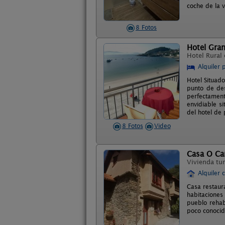
coche de la v
8 Fotos
Hotel Gran
Hotel Rural
Alquiler 
Hotel Situado
punto de des
perfectament
envidiable s
del hotel de
8 Fotos
Video
Casa O Ca
Vivienda tur
Alquiler 
Casa restaura
habitaciones
pueblo rehab
poco conocid