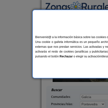
Busca por alojamiento
Alojamientos
>
Galicia
>
Pontevedra
> Puente
Casas Rurales cerca 
Bienvenid@ a la información básica sobre las cookies 
Una cookie o galleta informática es un pequeño archiv
externas que nos prestan servicios. Las activadas y n
activarás el resto de cookies (analíticas y publicita
pulsando el botón
Rechazar
o elegir su activación/de
agina
Casa Vacacional O Trisquel
10+2 pers.
6+
21 €
 (Pontevedra)
Meis (Pontevedra)
desde
desd
Buscar
Comunidades:
Provincias/Islas: