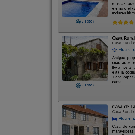
el relax que
ejemplo el c
incluyen libr
8 Fotos
Casa Rural
Casa Rural 
Alquiler 
Antigua peq
cuadrados: e
llegamos a l
está la coci
Tiene capaci
cama.
8 Fotos
Casa de L
Casa Rural 
Alquiler 
Casa de cons
maravillosas