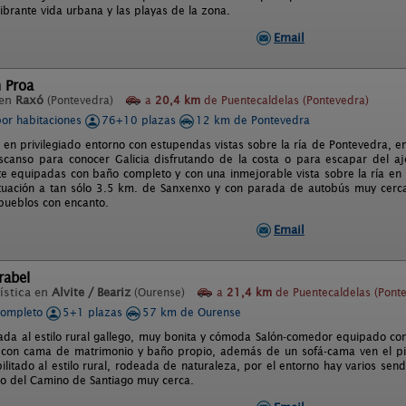
ibrante vida urbana y las playas de la zona.
Email
 Proa
 en
Raxó
(Pontevedra)
a
20,4 km
de Puentecaldelas (Pontevedra)
por habitaciones
76+10 plazas
12 km de Pontevedra
 en privilegiado entorno con estupendas vistas sobre la ría de Pontevedra, e
canso para conocer Galicia disfrutando de la costa o para escapar del aje
e equipadas con baño completo y con una inmejorable vista sobre la ría en 
ituación a tan sólo 3.5 km. de Sanxenxo y con parada de autobús muy cerca
 pueblos con encanto.
Email
rabel
ística en
Alvite / Beariz
(Ourense)
a
21,4 km
de Puentecaldelas (Pont
completo
5+1 plazas
57 km de Ourense
da al estilo rural gallego, muy bonita y cómoda Salón-comedor equipado con t
 con cama de matrimonio y baño propio, además de un sofá-cama ven el pi
ilitado al estilo rural, rodeada de naturaleza, por el entorno hay varios s
o del Camino de Santiago muy cerca.