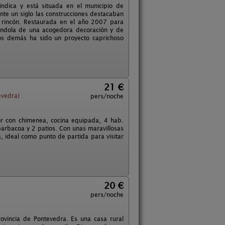
ndica y está situada en el municipio de
te un siglo las construcciones destacaban
 rincón. Restaurada en el año 2007 para
tándola de una acogedora decoración y de
os demás ha sido un proyecto caprichoso
21 €
evedra)
pers/noche
r con chimenea, cocina equipada, 4 hab.
barbacoa y 2 patios. Con unas maravillosas
a, ideal como punto de partida para visitar
20 €
pers/noche
rovincia de Pontevedra. Es una casa rural