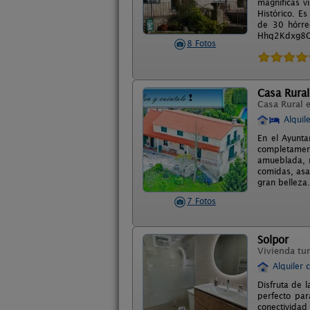
magníficas v
Histórico. E
de 30 hórre
Hhq2Kdxg8O 
8 Fotos
Casa Rural
Casa Rural 
Alquil
En el Ayunta
completamen
amueblada, m
comidas, asa
gran belleza
7 Fotos
Solpor
Vivienda tur
Alquiler 
Disfruta de l
perfecto par
conectividad