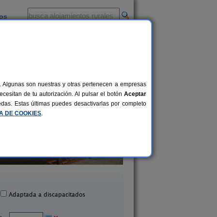
ios
-
al. Algunas son nuestras y otras pertenecen a empresas
cesitan de tu autorización. Al pulsar el botón
Aceptar
uedas. Estas últimas puedes desactivarlas por completo
CA DE COOKIES
.
Casa de Turismo Ru
Sol e Mar
Carballeira
4+1 pers.
15 €
as de Morrazo (Pontevedra)
Vilar (Pontevedra
desde
Adaptada a discapacitados