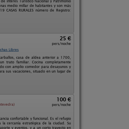
de interés Turístico Nacional y Patrimonio
enas medio millar de habitantes y son más
D-19 CASAS RURALES número de Registro:
25 €
pers/noche
chas Libres
rballos, casa de aldea anterior a 1700,
n trato familiar. Cocina completamente
itado con amplio comedor para desayunos y
ara sus vacaciones, situado en un lugar de
100 €
ntevedra)
pers/noche
ncia confortable y funcional. Es el refugio
 la cercanía estratégica de la ciudad. Su
sporte y eventos, y a un corto trayecto en