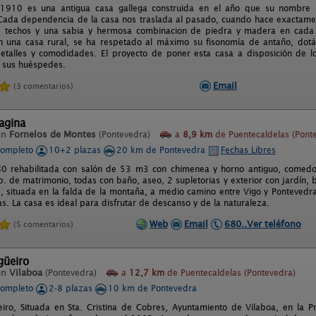
1910 es una antigua casa gallega construida en el año que su nombre i
Cada dependencia de la casa nos traslada al pasado, cuando hace exactamen
os techos y una sabia y hermosa combinacion de piedra y madera en cada
en una casa rural, se ha respetado al máximo su fisonomía de antaño, do
talles y comodidades. El proyecto de poner esta casa a disposición de l
 sus huéspedes.
Email
(3 comentarios)
agina
en
Fornelos de Montes
(Pontevedra)
a
8,9 km
de Puentecaldelas (Pont
completo
10+2 plazas
20 km de Pontevedra
Fechas Libres
0 rehabilitada con salón de 53 m3 con chimenea y horno antiguo, comedo
b. de matrimonio, todas con baño, aseo, 2 supletorias y exterior con jardín, 
le, situada en la falda de la montaña, a medio camino entre Vigo y Pontevedr
as. La casa es ideal para disfrutar de descanso y de la naturaleza.
Web
Email
680..Ver teléfono
(5 comentarios)
güeiro
en
Vilaboa
(Pontevedra)
a
12,7 km
de Puentecaldelas (Pontevedra)
completo
2-8 plazas
10 km de Pontevedra
iro, Situada en Sta. Cristina de Cobres, Ayuntamiento de Vilaboa, en la P