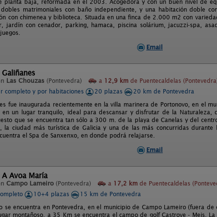
de planta baja, reformada en el 2003. Acogedora y con un buen nivel de eq
 dobles matrimoniales con baño independiente, y una habitación doble co
ón con chimenea y biblioteca. Situada en una finca de 2.000 m2 con varieda
 jardín con cenador, parking, hamaca, piscina solárium, jacuzzi-spa, as
juegos.
Email
 Galiñanes
en
Las Chouzas
(Pontevedra)
a
12,9 km
de Puentecaldelas (Pontevedra
er completo y por habitaciones
20 plazas
20 km de Pontevedra
es fue inaugurada recientemente en la villa marinera de Portonovo, en el mun
 en un lugar tranquilo, ideal para descansar y disfrutar de la Naturaleza, 
uesto que se encuentra tan sólo a 300 m. de la playa de Canelas y del centr
 la ciudad más turística de Galicia y una de las más concurridas durant
cuentra el Spa de Sanxenxo, en donde podrá relajarse.
Email
 A Avoa María
en
Campo Lameiro
(Pontevedra)
a
17,2 km
de Puentecaldelas (Ponteve
completo
10+4 plazas
15 km de Pontevedra
to se encuentra en Pontevedra, en el municipio de Campo Lameiro (fuera de 
lugar montañoso, a 35 Km se encuentra el campo de golf Castrove - Meis. La c