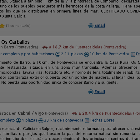
istas. Situada a tan solo 1 km de la villa pintoresca de Combarro, declarada 
s uno de los pueblos pesqueros más hermosos de la costa gallega. Tiene ap
os los que se distribuyen en primera línea de mar. CERTIFICADO COVI
Xunta Galicia
Email
(1 comentario)
 Os Carballos
en
Barro
(Pontevedra)
a
18,7 km
de Puentecaldelas (Pontevedra)
er completo y por habitaciones
2-11 plazas
10 km de Pontevedra
Fe
miento de Barro, a 10Km. de Pontevedra se encuentra la Casa Rural Os Ca
te restaurada, situada en una zona muy tranquila. Además ofrecemos u
icroondas, lavavajillas, tostadora etc. y horno de leña totalmente rehabil
dor con terraza exterior cubierta por un porche de madera. El lugar ideal p
. No pierda una oportunidad única de conocer Barro y a su gente.
Email
ística en
Cabral / Vigo
(Pontevedra)
a
20,4 km
de Puentecaldelas (Po
completo
4 plazas
33 km de Pontevedra
Fechas Libres
a esencia de Galicia en Solpor, recientemente reformada para ofrecer una esta
a familias o parejas que buscan la paz del entorno natural sin renunciar a
 es inmejorable: estarás a pocos minutos de los principales centros de tran