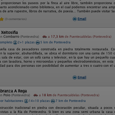
 proporcionan los paseos por la finca al aire libre, también proporciona 
uarto acondicionado como biblioteca, en el cual podemos encontrar una ampl
os de arte rupestre, libros de narrativa, de poesía... También puede visitar 
Email
(3 comentarios)
 Xeitosiña
en
Combarro
(Pontevedra)
a
17,3 km
de Puentecaldelas (Pontevedra)
completo
2+1 plazas
5 km de Pontevedra
ueña casa de pescadores construida en piedra totalmente restaurada. C
n la superior, abuhardillada, se ubica el dormitorio con una cama de 150 
a sala de estar, con un sofá cama y televisor, en la que hay un pequeño cua
na con lavadora, horno y microondas y pequeños electrodomésticos, en esta
dad para dos personas con posibilidad de aumentar a tres o cuatro con el u
Email
abranza A Rega
en
Poio
(Pontevedra)
a
18 km
de Puentecaldelas (Pontevedra)
por habitaciones
14+10 plazas
7 km de Pontevedra
trucción tradicional en piedra con decoración peculiar, situada a pocos
 vistas a la Ría de Pontevedra. Si bien es una zona semi urbana la casa