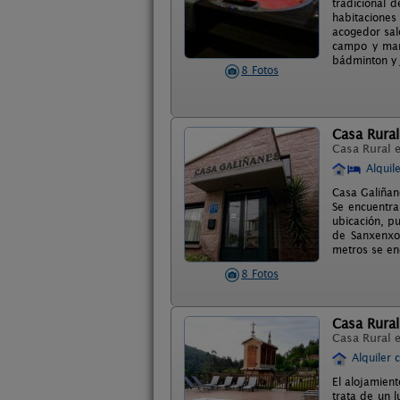
tradicional 
habitaciones
acogedor sal
campo y mar,
bádminton y 
8 Fotos
Casa Rural
Casa Rural 
Alquil
Casa Galiñan
Se encuentra
ubicación, p
de Sanxenxo,
metros se en
8 Fotos
Casa Rural
Casa Rural 
Alquiler 
El alojamien
trata de un 