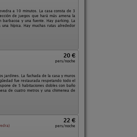
tevedra a 10 minutos. La casa consta de 3
lección de juegos que hará más amena la
on barbacoa y una fuente. Hay parking. La
a una hípica. Hay muchas rutas alrededor
20 €
pers/noche
os jardines. La fachada de la casa y muros
igüedad fue restaurada respetando todo el
ispone de 5 habitaciones dobles con baño
mesa de cuatro metros y una chimenea de
22 €
vedra)
pers/noche