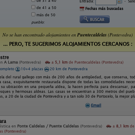
de 31 a 40
Entrada:
-
Sal
de 41 a 50
Fechas más buscadas
más de 50
pueblo:
No se han encontrado alojamientos en
Puentecaldelas
(Pontevedra)
... PERO, TE SUGERIMOS ALOJAMIENTOS CERCANOS :
stre
en
A Lama
(Pontevedra)
a
5,1 km
de Puentecaldelas (Pontevedra)
completo
10+4 plazas
20 km de Pontevedra
ela del rural gallego con más de 200 años de antigüedad, que conserva, todo
La casa, exquisitamente restaurada dispone de todas las comodidades neces
 su ubicación en una pequeña aldea, la hacen perfecta para descansar, pa
osques y hermosas aldeas. Las casas se encuentran a 300 metros del pueb
as, a 20 de la ciudad de Pontevedra y a tan solo 30 de Portocelo, la mejor p
Email
ara
ística en
Ponte Caldelas / Puente Caldelas
(Pontevedra)
a
8,1 km
de
as (Pontevedra)