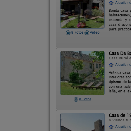
Alquiler 
Bonita casa 
habitaciones
estancia, y 
casa dispone
para practic
8 Fotos
Video
Casa Da Ba
Casa Rural 
Alquiler 
Antigua casa
interiores s
tipismo de l
con una gale
leña, en el 
8 Fotos
Casa de 1
Vivienda tur
Alquiler 