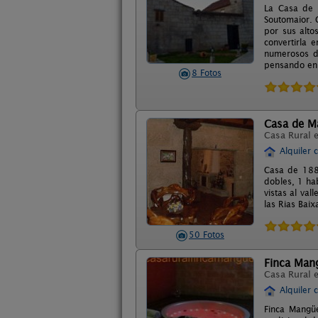
La Casa de 
Soutomaior. 
por sus alt
convertirla 
numerosos de
pensando en
8 Fotos
Casa de M
Casa Rural 
Alquiler 
Casa de 188
dobles, 1 ha
vistas al val
las Rias Baix
50 Fotos
Finca Man
Casa Rural 
Alquiler 
Finca Mangüe