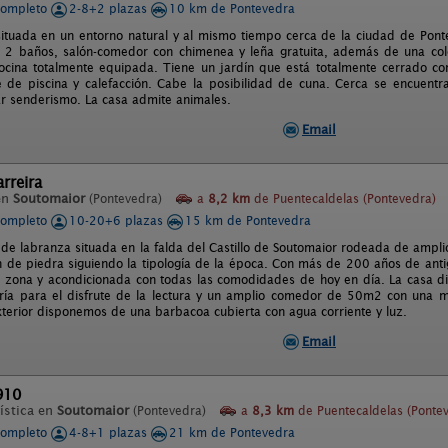
completo
2-8+2 plazas
10 km de Pontevedra
situada en un entorno natural y al mismo tiempo cerca de la ciudad de Pon
, 2 baños, salón-comedor con chimenea y leña gratuita, además de una co
cocina totalmente equipada. Tiene un jardín que está totalmente cerrado c
 de piscina y calefacción. Cabe la posibilidad de cuna. Cerca se encuentr
ar senderismo. La casa admite animales.
Email
rreira
en
Soutomaior
(Pontevedra)
a
8,2 km
de Puentecaldelas (Pontevedra)
completo
10-20+6 plazas
15 km de Pontevedra
 de labranza situada en la falda del Castillo de Soutomaior rodeada de ampli
on de piedra siguiendo la tipología de la época. Con más de 200 años de ant
a zona y acondicionada con todas las comodidades de hoy en día. La casa d
ría para el disfrute de la lectura y un amplio comedor de 50m2 con una 
exterior disponemos de una barbacoa cubierta con agua corriente y luz.
Email
910
ística en
Soutomaior
(Pontevedra)
a
8,3 km
de Puentecaldelas (Ponte
completo
4-8+1 plazas
21 km de Pontevedra