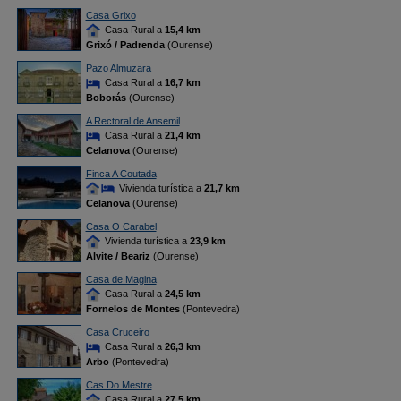
Casa Grixo
Casa Rural a
15,4 km
Grixó / Padrenda
(Ourense)
Pazo Almuzara
Casa Rural a
16,7 km
Boborás
(Ourense)
A Rectoral de Ansemil
Casa Rural a
21,4 km
Celanova
(Ourense)
Finca A Coutada
Vivienda turística a
21,7 km
Celanova
(Ourense)
Casa O Carabel
Vivienda turística a
23,9 km
Alvite / Beariz
(Ourense)
Casa de Magina
Casa Rural a
24,5 km
Fornelos de Montes
(Pontevedra)
Casa Cruceiro
Casa Rural a
26,3 km
Arbo
(Pontevedra)
Cas Do Mestre
Casa Rural a
27,5 km