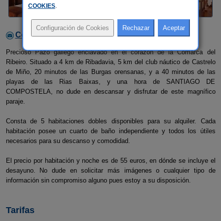
COOKIES
.
Contactar con el alojamiento
Precioso Pazo gallego enclavado en el corazón de la Comarca del
Ribeiro. Situado a 4 km de Ribadavia, 5 km del club náutico de Castrelo
de Miño, 20 minutos de las Burgas orensanas, y a 40 minutos de las
playas de las Rias Baixas, y una hora de SANTIAGO DE
COMPOSTELA, no dude en descansar y disfrutar de este magnífico
paraje.
Consta de 5 habitaciones dobles disponibles para su alquiler. Cada
habitación posee un cuarto de baño independiente y todos los útiles
necesarios para su descanso y comodidad.
El precio por habitación y noche es de 55 euros, en dónde se incluye el
desayuno. No dude en solicitar más imágenes o cualquier tipo de
información sin compromiso alguno pues estoy a su disposición.
Tarifas