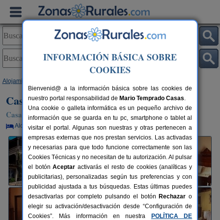
INFORMACIÓN BÁSICA SOBRE
COOKIES
Alojamientos
>
Galicia
>
Ourense
>
Ribadavia
> Casa Rural Dos Ulloa
Bienvenid@ a la información básica sobre las cookies de
Casa Rural Dos Ulloa
nuestro portal responsabilidad de
Mario Temprado Casas
.
Una cookie o galleta informática es un pequeño archivo de
Casa Rural en Ribadavia (Ourense)
información que se guarda en tu pc, smartphone o tablet al
Alquiler por habitaciones
12 plazas
25 km de Ourense
visitar el portal. Algunas son nuestras y otras pertenecen a
empresas externas que nos prestan servicios. Las activadas
y necesarias para que todo funcione correctamente son las
Cookies Técnicas y no necesitan de tu autorización. Al pulsar
el botón
Aceptar
activarás el resto de cookies (analíticas y
publicitarias), personalizadas según tus preferencias y con
publicidad ajustada a tus búsquedas. Estas últimas puedes
desactivarlas por completo pulsando el botón
Rechazar
o
elegir su activación/desactivación desde “Configuración de
Cookies”. Más información en nuestra
POLÍTICA DE