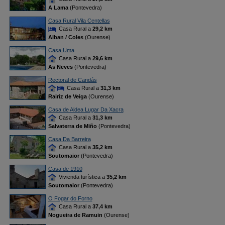
A Lama
(Pontevedra)
Casa Rural Vila Centellas
Casa Rural a
29,2 km
Alban / Coles
(Ourense)
Casa Uma
Casa Rural a
29,6 km
As Neves
(Pontevedra)
Rectoral de Candás
Casa Rural a
31,3 km
Rairiz de Veiga
(Ourense)
Casa de Aldea Lugar Da Xacra
Casa Rural a
31,3 km
Salvaterra de Miño
(Pontevedra)
Casa Da Barreira
Casa Rural a
35,2 km
Soutomaior
(Pontevedra)
Casa de 1910
Vivienda turística a
35,2 km
Soutomaior
(Pontevedra)
O Fogar do Forno
Casa Rural a
37,4 km
Nogueira de Ramuin
(Ourense)