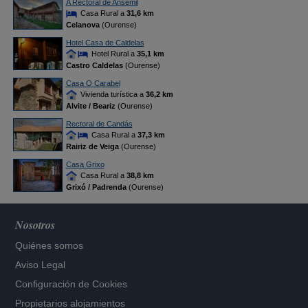
A Rectoral de Ansemil
Casa Rural a
31,6 km
Celanova
(Ourense)
Hotel Casa de Caldelas
Hotel Rural a
35,1 km
Castro Caldelas
(Ourense)
Casa O Carabel
Vivienda turística a
36,2 km
Alvite / Beariz
(Ourense)
Rectoral de Candás
Casa Rural a
37,3 km
Rairiz de Veiga
(Ourense)
Casa Grixo
Casa Rural a
38,8 km
Grixó / Padrenda
(Ourense)
Nosotros
Quiénes somos
Aviso Legal
Configuración de Cookies
Propietarios alojamientos