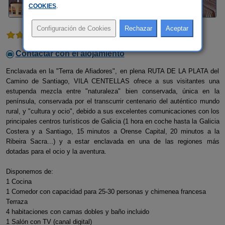
COOKIES
.
1 comentario
Contactar con el alojamiento
Enclavada en la "Terra de Afiadores", en plena RUTA DE LA PLATA del
Camino de Santiago, VILA CENTELLAS ofrece a sus visitantes una
estupenda mezcla entre "naturaleza" bien conservada, única en la
península, conservada por el transcurrir centenario del auténtico mundo
rural, y "cultura y ocio", debido a sus excelentes comunicaciones con los
principales centros turísticos de Galicia (1 hora en coche hasta la Galicia
Costera y a Santiago, 15 minutos a Orense Capital, 20 minutos a la
Ribeira Sacra...) y a estar enclavada en una de las regiones más
dotadas para el ocio y la aventura.
Disponemos de:
1 Cocina
1 Comedor con capacidad para 25-30 personas y chimenea francesa
Terraza
4 habitaciones con camas dobles y baño incluido
1 Salón con TV (canal digital)