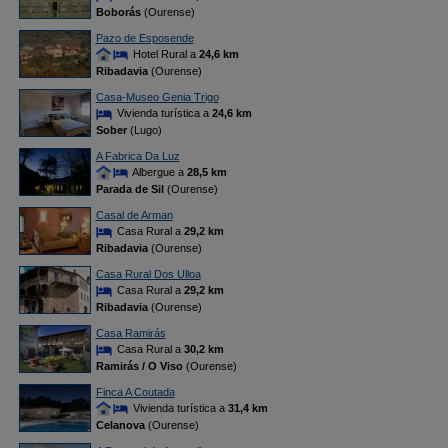
Boborás
(Ourense)
Pazo de Esposende
Hotel Rural a
24,6 km
Ribadavia
(Ourense)
Casa-Museo Genia Trigo
Vivienda turística a
24,6 km
Sober
(Lugo)
A Fabrica Da Luz
Albergue a
28,5 km
Parada de Sil
(Ourense)
Casal de Arman
Casa Rural a
29,2 km
Ribadavia
(Ourense)
Casa Rural Dos Ulloa
Casa Rural a
29,2 km
Ribadavia
(Ourense)
Casa Ramirás
Casa Rural a
30,2 km
Ramirás / O Viso
(Ourense)
Finca A Coutada
Vivienda turística a
31,4 km
Celanova
(Ourense)