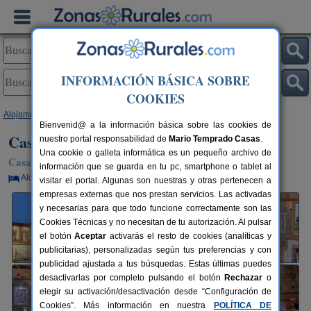
INFORMACIÓN BÁSICA SOBRE
COOKIES
Alojamientos
>
Galicia
>
Ourense
>
Alban
> Casa Rural Vila Centellas
Bienvenid@ a la información básica sobre las cookies de
Casa Rural Vila Centellas
nuestro portal responsabilidad de
Mario Temprado Casas
.
Una cookie o galleta informática es un pequeño archivo de
Casa Rural en Alban / Coles (Ourense)
información que se guarda en tu pc, smartphone o tablet al
Alquiler por habitaciones
2-12 plazas
10 km de Ourense
visitar el portal. Algunas son nuestras y otras pertenecen a
empresas externas que nos prestan servicios. Las activadas
y necesarias para que todo funcione correctamente son las
Cookies Técnicas y no necesitan de tu autorización. Al pulsar
el botón
Aceptar
activarás el resto de cookies (analíticas y
publicitarias), personalizadas según tus preferencias y con
publicidad ajustada a tus búsquedas. Estas últimas puedes
desactivarlas por completo pulsando el botón
Rechazar
o
elegir su activación/desactivación desde “Configuración de
Cookies”. Más información en nuestra
POLÍTICA DE