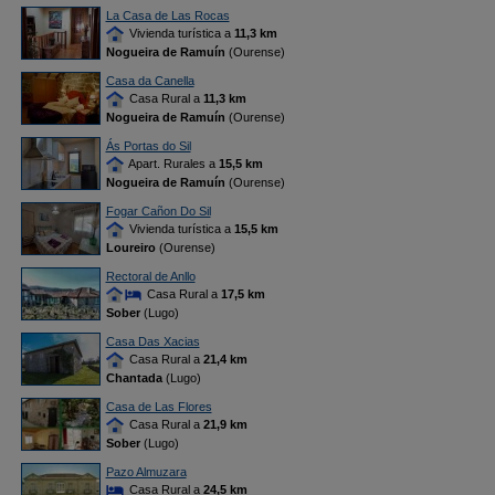
La Casa de Las Rocas
Vivienda turística a
11,3 km
Nogueira de Ramuín
(Ourense)
Casa da Canella
Casa Rural a
11,3 km
Nogueira de Ramuín
(Ourense)
Ás Portas do Sil
Apart. Rurales a
15,5 km
Nogueira de Ramuín
(Ourense)
Fogar Cañon Do Sil
Vivienda turística a
15,5 km
Loureiro
(Ourense)
Rectoral de Anllo
Casa Rural a
17,5 km
Sober
(Lugo)
Casa Das Xacias
Casa Rural a
21,4 km
Chantada
(Lugo)
Casa de Las Flores
Casa Rural a
21,9 km
Sober
(Lugo)
Pazo Almuzara
Casa Rural a
24,5 km