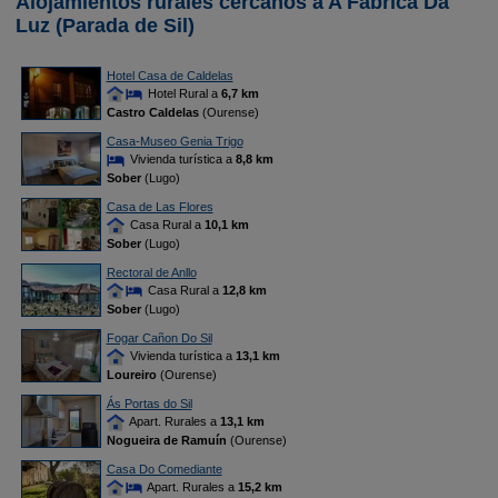
Alojamientos rurales cercanos a A Fabrica Da
Luz (Parada de Sil)
Hotel Casa de Caldelas
Hotel Rural a
6,7 km
Castro Caldelas
(Ourense)
Casa-Museo Genia Trigo
Vivienda turística a
8,8 km
Sober
(Lugo)
Casa de Las Flores
Casa Rural a
10,1 km
Sober
(Lugo)
Rectoral de Anllo
Casa Rural a
12,8 km
Sober
(Lugo)
Fogar Cañon Do Sil
Vivienda turística a
13,1 km
Loureiro
(Ourense)
Ás Portas do Sil
Apart. Rurales a
13,1 km
Nogueira de Ramuín
(Ourense)
Casa Do Comediante
Apart. Rurales a
15,2 km