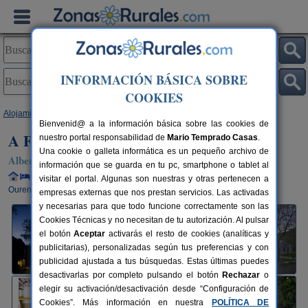
INFORMACIÓN BÁSICA SOBRE
COOKIES
Alojamientos
>
Galicia
>
Ourense
>
Parada de Sil
> A Fabrica Da Luz
Bienvenid@ a la información básica sobre las cookies de
A Fabrica Da Luz
nuestro portal responsabilidad de
Mario Temprado Casas
.
Una cookie o galleta informática es un pequeño archivo de
Albergue en Parada de Sil (Ourense)
información que se guarda en tu pc, smartphone o tablet al
Alquiler completo y por habitaciones
28 plazas
50 km de
visitar el portal. Algunas son nuestras y otras pertenecen a
Ourense
empresas externas que nos prestan servicios. Las activadas
y necesarias para que todo funcione correctamente son las
Cookies Técnicas y no necesitan de tu autorización. Al pulsar
el botón
Aceptar
activarás el resto de cookies (analíticas y
publicitarias), personalizadas según tus preferencias y con
publicidad ajustada a tus búsquedas. Estas últimas puedes
desactivarlas por completo pulsando el botón
Rechazar
o
elegir su activación/desactivación desde “Configuración de
Cookies”. Más información en nuestra
POLÍTICA DE