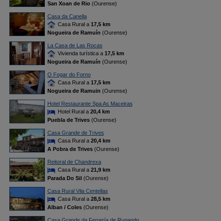
San Xoan de Rio
(Ourense)
Casa da Canella
Casa Rural a
17,5 km
Nogueira de Ramuín
(Ourense)
La Casa de Las Rocas
Vivienda turística a
17,5 km
Nogueira de Ramuín
(Ourense)
O Fogar do Forno
Casa Rural a
17,5 km
Nogueira de Ramuin
(Ourense)
Hotel Restaurante Spa As Maceiras
Hotel Rural a
20,4 km
Puebla de Trives
(Ourense)
Casa Grande de Trives
Casa Rural a
20,4 km
A Pobra de Trives
(Ourense)
Reitoral de Chandrexa
Casa Rural a
21,9 km
Parada Do Sil
(Ourense)
Casa Rural Vila Centellas
Casa Rural a
28,5 km
Alban / Coles
(Ourense)
Casa Grande da Ferrería de Rugando