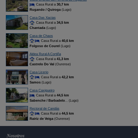
Casa Rural a
30,7 km
Rugando / Quiroga
(Lugo)
Casa Das Xacias
Casa Rural a
34,5 km
Chantada
(Lugo)
Casa de Chaos
Casa Rural a
40,6 km
Folgoso de Courel
(Lugo)
Aldea Rural A Cortiña
Casa Rural a
41,3 km
Castrelo Do Val
(Ourense)
Casa Licerio
Casa Rural a
42,2 km
Samos
(Lugo)
Casa Caxigueiro
Casa Rural a
44,5 km
Sabenche / Barbadelo
... (Lugo)
Rectoral de Candás
Casa Rural a
44,5 km
Rairiz de Veiga
(Ourense)
Nosotros