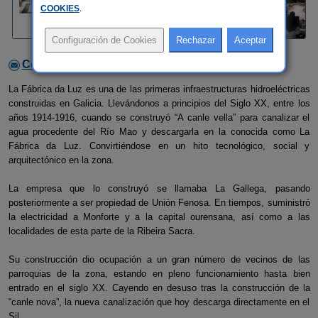
COOKIES
.
Contactar con el alojamiento
La Fábrica da Luz es una de las primeras infraestructuras hidroeléctricas
construidas en Galicia. Llevándonos a principios del Siglo XX, entre los
años 1914-1916, cuando se construyó “A canle vella” para canalizar el
agua procedente del Río Mao y descargarla en la conocida como La
Fábrica da Luz. Convirtiéndose en un hito tecnológico, social y
arquitectónico en la zona.
La empresa que lo construyó se llamaba La Gallega, pasando
posteriormente a ser propiedad de Unión Fenosa. En tiempos, suministró
la electricidad a Monforte y a la capital ourensana, así como a las
localidades de esta parte de la Ribeira Sacra.
Su construcción dio ocupación a un gran número de vecinos de las
parroquias de la zona, estando en pleno funcionamiento hasta bien
entrado en el siglo XX. Cayendo en desuso tras la construcción de la
“canle nova”, la nueva canalización que hoy descarga directamente en el
Sil.