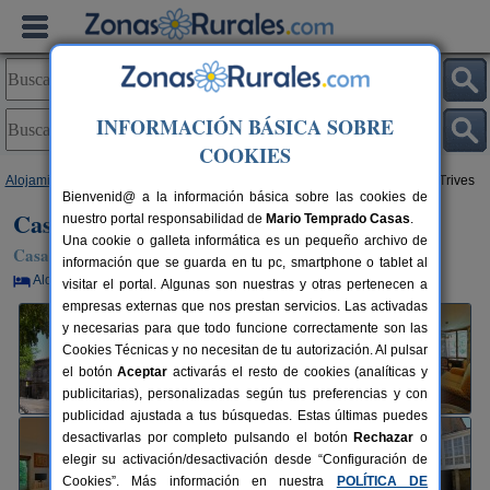
INFORMACIÓN BÁSICA SOBRE
COOKIES
Alojamientos
>
Galicia
>
Ourense
>
A Pobra de Trives
> Casa Grande de Trives
Bienvenid@ a la información básica sobre las cookies de
Casa Grande de Trives
nuestro portal responsabilidad de
Mario Temprado Casas
.
Una cookie o galleta informática es un pequeño archivo de
Casa Rural en A Pobra de Trives (Ourense)
información que se guarda en tu pc, smartphone o tablet al
Alquiler por habitaciones
18+6 plazas
69 km de Ourense
visitar el portal. Algunas son nuestras y otras pertenecen a
empresas externas que nos prestan servicios. Las activadas
y necesarias para que todo funcione correctamente son las
Cookies Técnicas y no necesitan de tu autorización. Al pulsar
el botón
Aceptar
activarás el resto de cookies (analíticas y
publicitarias), personalizadas según tus preferencias y con
publicidad ajustada a tus búsquedas. Estas últimas puedes
desactivarlas por completo pulsando el botón
Rechazar
o
elegir su activación/desactivación desde “Configuración de
Cookies”. Más información en nuestra
POLÍTICA DE