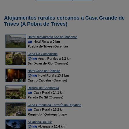
Alojamientos rurales cercanos a Casa Grande de
Trives (A Pobra de Trives)
Hotel Restaurante Spa As Maceiras
Hotel Rural a
0 km
Puebla de Trives
(Ourense)
Casa Do Comediante
Apart. Rurales a
5,2 km
San Xoan de Rio
(Ourense)
Hotel Casa de Caldelas
Hotel Rural a
13,9 km
Castro Caldelas
(Ourense)
Reitoral de Chandrexa
Casa Rural a
14,1 km
Parada Do Sil
(Ourense)
Casa Grande da Ferrería de Rugando
Casa Rural a
18,2 km
Rugando / Quiroga
(Lugo)
A Fabrica Da Luz
Albergue a
20,4 km