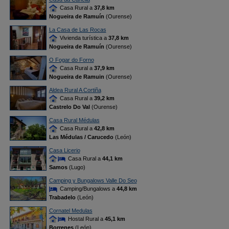
Casa Rural a
37,8 km
Nogueira de Ramuín
(Ourense)
La Casa de Las Rocas
Vivienda turística a
37,8 km
Nogueira de Ramuín
(Ourense)
O Fogar do Forno
Casa Rural a
37,9 km
Nogueira de Ramuin
(Ourense)
Aldea Rural A Cortiña
Casa Rural a
39,2 km
Castrelo Do Val
(Ourense)
Casa Rural Médulas
Casa Rural a
42,8 km
Las Médulas / Carucedo
(León)
Casa Licerio
Casa Rural a
44,1 km
Samos
(Lugo)
Camping y Bungalows Valle Do Seo
Camping/Bungalows a
44,8 km
Trabadelo
(León)
Cornatel Medulas
Hostal Rural a
45,1 km
Borrenes
(León)