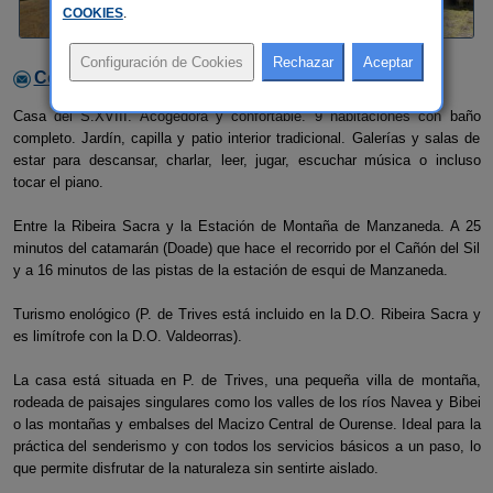
COOKIES
.
Contactar con el alojamiento
Casa del S.XVIII. Acogedora y confortable. 9 habitaciones con baño
completo. Jardín, capilla y patio interior tradicional. Galerías y salas de
estar para descansar, charlar, leer, jugar, escuchar música o incluso
tocar el piano.
Entre la Ribeira Sacra y la Estación de Montaña de Manzaneda. A 25
minutos del catamarán (Doade) que hace el recorrido por el Cañón del Sil
y a 16 minutos de las pistas de la estación de esqui de Manzaneda.
Turismo enológico (P. de Trives está incluido en la D.O. Ribeira Sacra y
es limítrofe con la D.O. Valdeorras).
La casa está situada en P. de Trives, una pequeña villa de montaña,
rodeada de paisajes singulares como los valles de los ríos Navea y Bibei
o las montañas y embalses del Macizo Central de Ourense. Ideal para la
práctica del senderismo y con todos los servicios básicos a un paso, lo
que permite disfrutar de la naturaleza sin sentirte aislado.