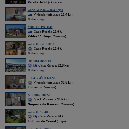
Parada de Sil
(Ourense)
Casa-Museo Genia Trigo
Vivienda turística a
26,4 km
Sober
(Lugo)
Eido Das Estrelas
Casa Rural a
26,6 km
Valdín / A Veiga
(Ourense)
Casa de Las Flores
Casa Rural a
28,8 km
Sober
(Lugo)
Rectoral de Anllo
Casa Rural a
32,6 km
Sober
(Lugo)
Fogar Cañon Do Sil
Vivienda turística a
33,5 km
Loureiro
(Ourense)
Ás Portas do Sil
Apart. Rurales a
33,5 km
Nogueira de Ramuín
(Ourense)
Casa de Chaos
Casa Rural a
36 km
Folgoso de Courel
(Lugo)
Casa da Canella