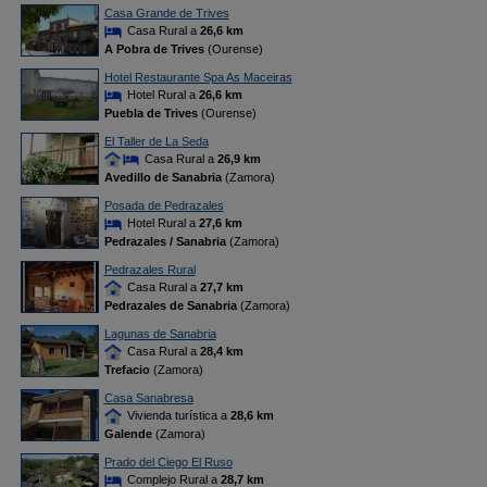
Casa Grande de Trives
Casa Rural a
26,6 km
A Pobra de Trives
(Ourense)
Hotel Restaurante Spa As Maceiras
Hotel Rural a
26,6 km
Puebla de Trives
(Ourense)
El Taller de La Seda
Casa Rural a
26,9 km
Avedillo de Sanabria
(Zamora)
Posada de Pedrazales
Hotel Rural a
27,6 km
Pedrazales / Sanabria
(Zamora)
Pedrazales Rural
Casa Rural a
27,7 km
Pedrazales de Sanabria
(Zamora)
Lagunas de Sanabria
Casa Rural a
28,4 km
Trefacio
(Zamora)
Casa Sanabresa
Vivienda turística a
28,6 km
Galende
(Zamora)
Prado del Ciego El Ruso
Complejo Rural a
28,7 km