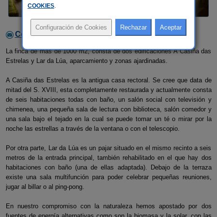
COOKIES
.
Contactar con el alojamiento
La finca de más de 1000 m2, consta de dos edificaciones A Casiña das
Estrelas y Lar da Lúa, aparcamiento y zonas ajardinadas.
A Casiña das Estrelas es la antigua casa rectoral. Se cree que data de
mitad del S. XVIII, esta completamente restaurada y actualmente consta
de seis habitaciones todas con baño, un salón social con televisión y
chimenea, una pequeña sala de lectura con biblioteca, salón comedor y
una sala bajo el tejado en la cual se puede tomar un té o mirar por la
noche las estrellas a través de la ventana o con el telescopio.
Por otra parte, Lar da Lúa es un pajar situado en el mismo recinto a seis
metros de la entrada principal, también rehabilitado en el que hay dos
habitaciones con baño (una de ellas adaptada). Debajo de la terraza
existe una sala multifunción para poder celebrar pequeñas reuniones,
jugar al billar o al ping-pong.
En nuestro compromiso con la naturaleza hemos apostado por dos
fuentes de energía alternativas como son la biomasa y la solar, con las