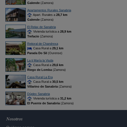
Galende
(Zamora)
Apartamentos Rurales Sanabria
Apart. Rurales a
28,7 km
Galende
(Zamora)
El Relax de Sanabria
Vivienda turística a
28,9 km
Trefacio
(Zamora)
Reitoral de Chandrexa
Casa Rural a
29,1 km
Parada Do Sil
(Ourense)
La ti María la Viuda
Casa Rural a
29,6 km
Riego de Lomba
(Zamora)
Casa Rural La Era
Casa Rural a
30,5 km
Villarino de Sanabria
(Zamora)
Dúplex Sanabria
Vivienda turística a
31,2 km
El Puente de Sanabria
(Zamora)
Nosotros