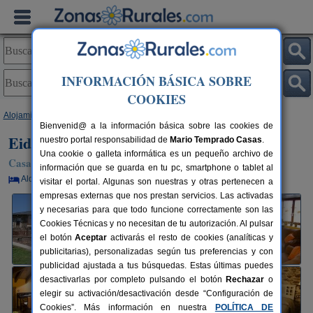
INFORMACIÓN BÁSICA SOBRE
COOKIES
Alojamientos
>
Galicia
>
Ourense
>
Valdín
> Eido Das Estrelas
Bienvenid@ a la información básica sobre las cookies de
Eido Das Estrelas
nuestro portal responsabilidad de
Mario Temprado Casas
.
Una cookie o galleta informática es un pequeño archivo de
Casa Rural en Valdín / A Veiga (Ourense)
información que se guarda en tu pc, smartphone o tablet al
Alquiler por habitaciones
19+2 plazas
145 km de Ourense
visitar el portal. Algunas son nuestras y otras pertenecen a
empresas externas que nos prestan servicios. Las activadas
y necesarias para que todo funcione correctamente son las
Cookies Técnicas y no necesitan de tu autorización. Al pulsar
el botón
Aceptar
activarás el resto de cookies (analíticas y
publicitarias), personalizadas según tus preferencias y con
publicidad ajustada a tus búsquedas. Estas últimas puedes
desactivarlas por completo pulsando el botón
Rechazar
o
elegir su activación/desactivación desde “Configuración de
Cookies”. Más información en nuestra
POLÍTICA DE