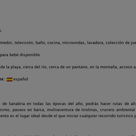
n.
omedor, televisión, baño, cocina, microondas, lavadora, colección de ju
para bebé disponible.
de la playa, cerca del río, cerca de un pantano, en la montaña, acceso a
os:
español
go de Sanabria en todas las épocas del año, podrás hacer rutas de a
güismo, paseos en barca, multiaventura de tirolinas, crucero ambiental 
to es el lugar ideal desde el que iniciar cualquier recorrido turístico 