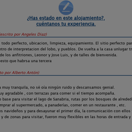
¿Has estado en este alojamiento?,
cuéntanos tu experiencia.
(escrito por
Angeles Diaz
)
 todo perfecto, ubicacion, limpieza, equipamiento. El sitio perfecto pa
ntro de interpretacion del lobo, y pueblos. De vuelta a la casa unlugar 
e los anfitriones, Leonor y Jose Luis, y de talles de bienvenida.
esto que habrsa una tercera
ito por
Alberto Antón
)
a muy tranquila, no sé oía ningún ruido y descansamos genial.
uy agradable , con terrazas para comer si el tiempo acompaña.
base para visitar el lago de Sanabria, rutas por los bosques de alrede
mprar al supermercado, a panaderías, comer en un restaurante , etc.
s navideños y para desayunar el primer día, la comunicación con ellos 
y de zonas para visitar, fueron muy flexibles en las horas de entrada y 