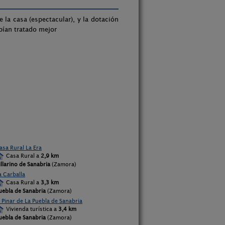
 la casa (espectacular), y la dotación
bían tratado mejor
asa Rural La Era
Casa Rural a
2,9 km
illarino de Sanabria
(Zamora)
a Carballa
Casa Rural a
3,3 km
uebla de Sanabria
(Zamora)
l Pinar de La Puebla de Sanabria
Vivienda turística a
3,4 km
uebla de Sanabria
(Zamora)