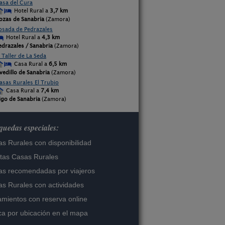
asa del Cura
Hotel Rural a
3,7 km
ozas de Sanabria
(Zamora)
osada de Pedrazales
Hotel Rural a
4,3 km
edrazales / Sanabria
(Zamora)
l Taller de La Seda
Casa Rural a
6,5 km
vedillo de Sanabria
(Zamora)
asas Rurales El Trubio
Casa Rural a
7,4 km
igo de Sanabria
(Zamora)
uedas especiales:
s Rurales con disponibilidad
tas Casas Rurales
s recomendadas por viajeros
s Rurales con actividades
amientos con reserva online
a por ubicación en el mapa