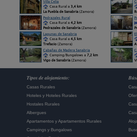
Villa Celia
C
Casa Rural a
3,4 km
La Puebla de Sanabria
(Zamora)
R
Pedrazales Rural
P
Casa Rural a
4,2 km
Pedrazales de Sanabria
(Zamora)
P
Lagunas de Sanabria
E
Casa Rural a
4,5 km
Trefacio
(Zamora)
A
Cabañas de Madera Sanabria
C
Camping/Bungalows a
7,2 km
Vigo de Sanabria
(Zamora)
V
Tipos de alojamiento:
Búsq
Casas Rurales
Casa
Hoteles
y
Hoteles Rurales
Ofer
Hostales Rurales
Casa
Albergues
Casa
Apartamentos
y
Apartamentos Rurales
Aloj
Campings y Bungalows
Busc