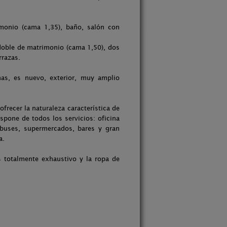
monio (cama 1,35), baño, salón con
 doble de matrimonio (cama 1,50), dos
rrazas.
chas, es nuevo, exterior, muy amplio
recer la naturaleza característica de
ispone de todos los servicios: oficina
obuses, supermercados, bares y gran
a.
s totalmente exhaustivo y la ropa de