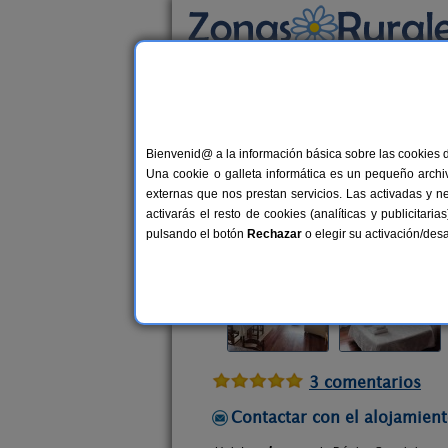
Busca por alojamiento
Alojamientos
>
Castilla y León
>
Zamora
>
E
Bienvenid@ a la información básica sobre las cookies 
Dúplex Sanabria
Una cookie o galleta informática es un pequeño archiv
Vivienda turística en El Puente de
externas que nos prestan servicios. Las activadas y n
activarás el resto de cookies (analíticas y publicita
Alquiler completo
2-8 plazas
1
pulsando el botón
Rechazar
o elegir su activación/de
3 comentarios
Contactar con el alojamient