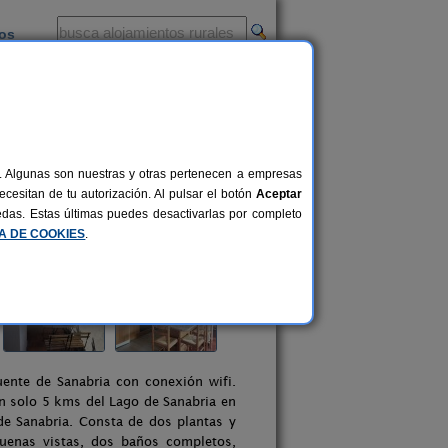
ios
-
al. Algunas son nuestras y otras pertenecen a empresas
cesitan de tu autorización. Al pulsar el botón
Aceptar
uedas. Estas últimas puedes desactivarlas por completo
CA DE COOKIES
.
ente de Sanabria con conexión wifi.
an solo 5 kms del Lago de Sanabria en
de Sanabria. Consta de dos plantas y
uenas vistas, dos baños completos,