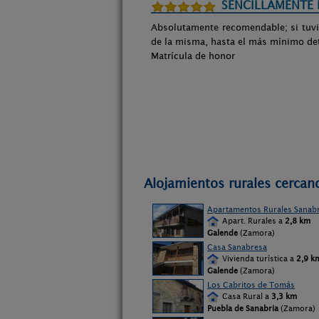
SENCILLAMENTE 
Absolutamente recomendable; si tuvier
de la misma, hasta el más mínimo det
Matrícula de honor
Alojamientos rurales cercan
Apartamentos Rurales Sanabr
Apart. Rurales a
2,8 km
Galende
(Zamora)
Casa Sanabresa
Vivienda turística a
2,9 k
Galende
(Zamora)
Los Cabritos de Tomás
Casa Rural a
3,3 km
Puebla de Sanabria
(Zamora)