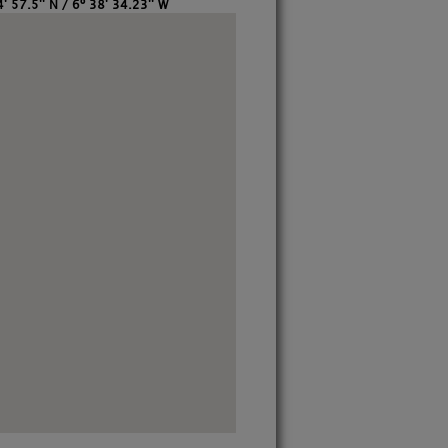
' 57.5'' N / 6º 38' 34.23'' W