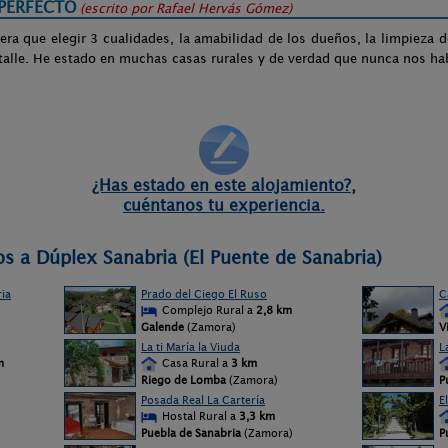
PERFECTO
(escrito por
Rafael Hervás Gómez
)
a que elegir 3 cualidades, la amabilidad de los dueños, la limpieza de
alle. He estado en muchas casas rurales y de verdad que nunca nos ha
¿Has estado en este alojamiento?,
cuéntanos tu experiencia.
os a Dúplex Sanabria (El Puente de Sanabria)
ia
Prado del Ciego El Ruso
C
Complejo Rural a
2,8 km
Galende
(Zamora)
V
La ti María la Viuda
L
m
Casa Rural a
3 km
Riego de Lomba
(Zamora)
P
Posada Real La Cartería
E
Hostal Rural a
3,3 km
Puebla de Sanabria
(Zamora)
P