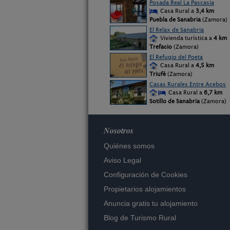
Posada Real La Pascasia
Casa Rural a
3,4 km
Puebla de Sanabria
(Zamora)
El Relax de Sanabria
Vivienda turística a
4 km
Trefacio
(Zamora)
El Refugio del Poeta
Casa Rural a
4,5 km
Triufé
(Zamora)
Casas Rurales Entre Acebos
Casa Rural a
6,7 km
Sotillo de Sanabria
(Zamora)
Nosotros
Quiénes somos
Aviso Legal
Configuración de Cookies
Propietarios alojamientos
Anuncia gratis tu alojamiento
Blog de Turismo Rural