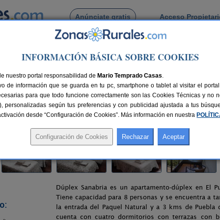
Anúnciate gratis
Acceso Propietar
Busca por pueblo
INFORMACIÓN BÁSICA SOBRE COOKIES
l Puente de Sanabria
> Dúplex Sanabria
de nuestro portal responsabilidad de
Mario Temprado Casas
.
o de información que se guarda en tu pc, smartphone o tablet al visitar el port
 Sanabria (Zamora)
ecesarias para que todo funcione correctamente son las Cookies Técnicas y no ne
rias), personalizadas según tus preferencias y con publicidad ajustada a tus búsq
16 km de Zamora
Compartir:
sactivación desde “Configuración de Cookies”. Más información en nuestra
POLÍTI
Dúplex Sanabria es un apartamento-dúplex en El Pu
Tiene capacidad para 8 personas y se encuentra a t
o:
la entrada del Paquel Natural y a 3 kms de Puebla 
cuenta con cuatro dormitorios con terrazas con b