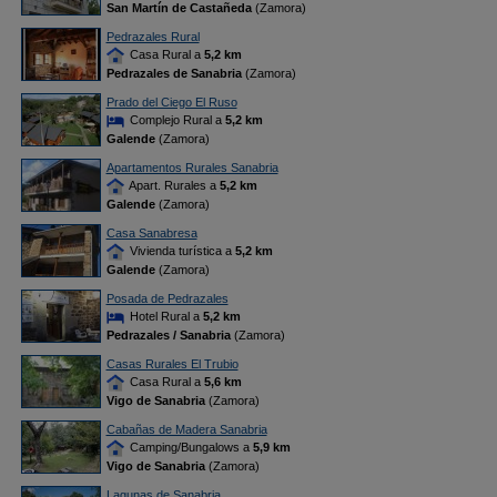
San Martín de Castañeda
(Zamora)
Pedrazales Rural
Casa Rural a
5,2 km
Pedrazales de Sanabria
(Zamora)
Prado del Ciego El Ruso
Complejo Rural a
5,2 km
Galende
(Zamora)
Apartamentos Rurales Sanabria
Apart. Rurales a
5,2 km
Galende
(Zamora)
Casa Sanabresa
Vivienda turística a
5,2 km
Galende
(Zamora)
Posada de Pedrazales
Hotel Rural a
5,2 km
Pedrazales / Sanabria
(Zamora)
Casas Rurales El Trubio
Casa Rural a
5,6 km
Vigo de Sanabria
(Zamora)
Cabañas de Madera Sanabria
Camping/Bungalows a
5,9 km
Vigo de Sanabria
(Zamora)
Lagunas de Sanabria