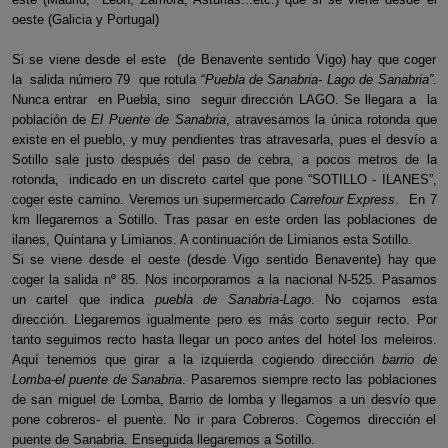
oeste (Galicia y Portugal)
Si se viene desde el este (de Benavente sentido Vigo) hay que coger
la salida número 79 que rotula “
Puebla de Sanabria- Lago de Sanabria”
.
Nunca entrar en Puebla, sino seguir dirección LAGO. Se llegara a la
población de
El Puente de Sanabria
, atravesamos la única rotonda que
existe en el pueblo, y muy pendientes tras atravesarla, pues el desvío a
Sotillo sale justo después del paso de cebra, a pocos metros de la
rotonda, indicado en un discreto cartel que pone “SOTILLO - ILANES”,
coger este camino. Veremos un supermercado
Carrefour Express
. En 7
km llegaremos a Sotillo. Tras pasar en este orden las poblaciones de
ilanes, Quintana y Limianos. A continuación de Limianos esta Sotillo.
Si se viene desde el oeste (desde Vigo sentido Benavente) hay que
coger la salida nº 85. Nos incorporamos a la nacional N-525. Pasamos
un cartel que indica
puebla de Sanabria-Lago
. No cojamos esta
dirección. Llegaremos igualmente pero es más corto seguir recto. Por
tanto seguimos recto hasta llegar un poco antes del hotel los meleiros.
Aquí tenemos que girar a la izquierda cogiendo dirección
barrio de
Lomba-el puente
de Sanabria
. Pasaremos siempre recto las poblaciones
de san miguel de Lomba, Barrio de lomba y llegamos a un desvío que
pone cobreros- el puente. No ir para Cobreros. Cogemos dirección el
puente de Sanabria. Enseguida llegaremos a Sotillo.