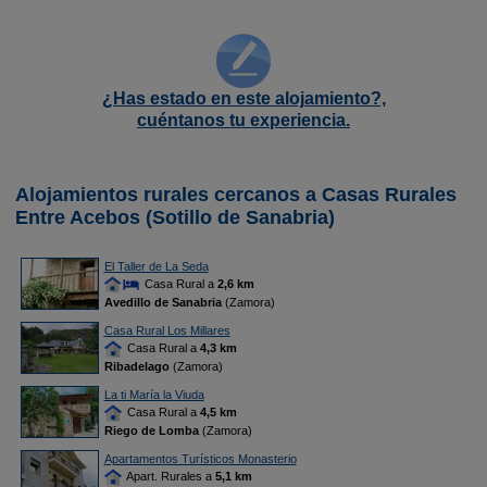
¿Has estado en este alojamiento?,
cuéntanos tu experiencia.
Alojamientos rurales cercanos a Casas Rurales
Entre Acebos (Sotillo de Sanabria)
El Taller de La Seda
Casa Rural a
2,6 km
Avedillo de Sanabria
(Zamora)
Casa Rural Los Millares
Casa Rural a
4,3 km
Ribadelago
(Zamora)
La ti María la Viuda
Casa Rural a
4,5 km
Riego de Lomba
(Zamora)
Apartamentos Turísticos Monasterio
Apart. Rurales a
5,1 km