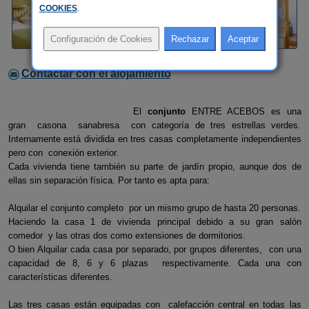
COOKIES
.
Contactar con el alojamiento
El
conjunto
ENTRE ACEBOS es una
gran casona sanabresa con categoría de tres estrellas verdes.
Internamente está dividida en tres casas completamente independientes
pero con conexión exterior.
Cada vivienda tiene también su parte de jardín propio, aunque dos de
ellas sin separación física. Por tanto es apta para:
Alquilar el conjunto completo por un mismo grupo de hasta 20 personas.
Haciendo la casa 1 de vivienda principal debido a su gran salón
comedor y las otras dos como extensiones de dormitorios.
O bien Alquilar cada casa por separado, por grupos diferentes, con una
capacidad de 8, 6 y 6 plazas respectivamente. Cada una con
características diferentes.
Las tres casas están equipadas con calefacción central en todas las