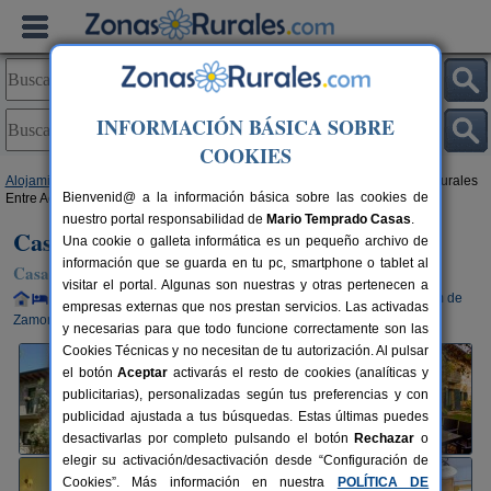
INFORMACIÓN BÁSICA SOBRE
COOKIES
Alojamientos
>
Castilla y León
>
Zamora
>
Sotillo de Sanabria
> Casas Rurales
Bienvenid@ a la información básica sobre las cookies de
Entre Acebos
nuestro portal responsabilidad de
Mario Temprado Casas
.
Casas Rurales Entre Acebos
Una cookie o galleta informática es un pequeño archivo de
información que se guarda en tu pc, smartphone o tablet al
Casa Rural en Sotillo de Sanabria (Zamora)
visitar el portal. Algunas son nuestras y otras pertenecen a
Alquiler completo y por habitaciones
6-20+2 plazas
117 km de
empresas externas que nos prestan servicios. Las activadas
Zamora
y necesarias para que todo funcione correctamente son las
Cookies Técnicas y no necesitan de tu autorización. Al pulsar
el botón
Aceptar
activarás el resto de cookies (analíticas y
publicitarias), personalizadas según tus preferencias y con
publicidad ajustada a tus búsquedas. Estas últimas puedes
desactivarlas por completo pulsando el botón
Rechazar
o
elegir su activación/desactivación desde “Configuración de
Cookies”. Más información en nuestra
POLÍTICA DE