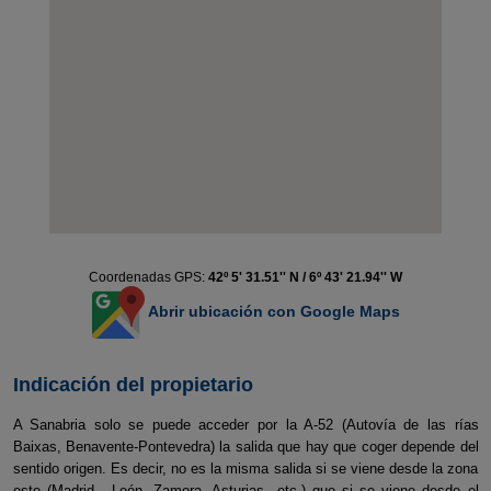
Coordenadas GPS:
42º 5' 31.51'' N / 6º 43' 21.94'' W
Abrir ubicación con Google Maps
Indicación del propietario
A Sanabria solo se puede acceder por la A-52 (Autovía de las rías
Baixas, Benavente-Pontevedra) la salida que hay que coger depende del
sentido origen. Es decir, no es la misma salida si se viene desde la zona
este (Madrid, León, Zamora, Asturias...etc.) que si se viene desde el