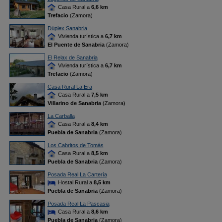
Casa Rural a
6,6 km
Trefacio
(Zamora)
Dúplex Sanabria
Vivienda turística a
6,7 km
El Puente de Sanabria
(Zamora)
El Relax de Sanabria
Vivienda turística a
6,7 km
Trefacio
(Zamora)
Casa Rural La Era
Casa Rural a
7,5 km
Villarino de Sanabria
(Zamora)
La Carballa
Casa Rural a
8,4 km
Puebla de Sanabria
(Zamora)
Los Cabritos de Tomás
Casa Rural a
8,5 km
Puebla de Sanabria
(Zamora)
Posada Real La Cartería
Hostal Rural a
8,5 km
Puebla de Sanabria
(Zamora)
Posada Real La Pascasia
Casa Rural a
8,6 km
Puebla de Sanabria
(Zamora)