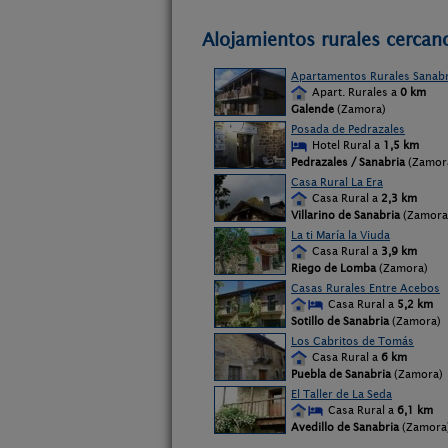
Alojamientos rurales cercan
Apartamentos Rurales Sanabr
Apart. Rurales a
0 km
Galende
(Zamora)
Posada de Pedrazales
Hotel Rural a
1,5 km
Pedrazales / Sanabria
(Zamor
Casa Rural La Era
Casa Rural a
2,3 km
Villarino de Sanabria
(Zamora
La ti María la Viuda
Casa Rural a
3,9 km
Riego de Lomba
(Zamora)
Casas Rurales Entre Acebos
Casa Rural a
5,2 km
Sotillo de Sanabria
(Zamora)
Los Cabritos de Tomás
Casa Rural a
6 km
Puebla de Sanabria
(Zamora)
El Taller de La Seda
Casa Rural a
6,1 km
Avedillo de Sanabria
(Zamora