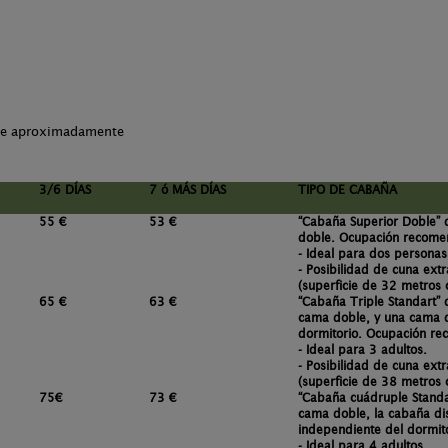
che aproximadamente
3/6 DÍAS
7 ó MÁS DÍAS
TIPO DE CABAÑA
55 €
53 €
“Cabaña Superior Doble” 
doble.
Ocupación recome
- Ideal para dos personas
- Posibilidad de cuna extr
(superficie de 32 metros 
65 €
63 €
“Cabaña Triple Standart” 
cama doble, y una cama d
dormitorio.
Ocupación re
- Ideal para 3 adultos.
- Posibilidad de cuna extr
(superficie de 38 metros 
75€
73 €
“Cabaña cuádruple Standa
cama doble, la cabaña di
independiente del dormito
- Ideal para 4 adultos.