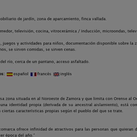
obiliario de jardín, zona de aparcamiento, finca vallada.
medor, televisión, cocina, vitrocerámica / inducción, microondas, telev
 juegos y actividades para niños, documentación disponible sobre la zo
nos, se sirven comidas, se sirven cenas.
del río, cerca de un pantano, acceso asfaltado.
os:
español
francés
inglés
a zona situada en al Noroeste de Zamora y que limita con Orense al Oe
 una identidad propia (derivada de su ancestral aislamiento), está c
ciertas características propias según el pueblo del que se trate.
comarca ofrece infinidad de atractivos para las personas que quieran di
er época del año.”