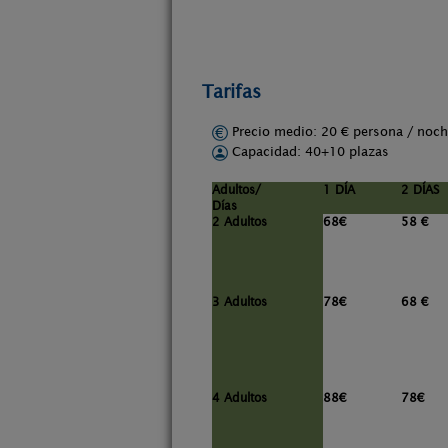
Tarifas
Precio medio: 20 € persona / no
Capacidad: 40+10 plazas
Adultos/
1 DÍA
2 DÍAS
Días
2 Adultos
68€
58 €
3 Adultos
78€
68 €
4 Adultos
88€
78€