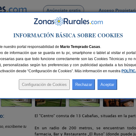
Anúnciate gratis
Acceso Propietar
Busca por pueblo
INFORMACIÓN BÁSICA SOBRE COOKIES
alende
> Prado del Ciego El Ruso
de nuestro portal responsabilidad de
Mario Temprado Casas
.
o de información que se guarda en tu pc, smartphone o tablet al visitar el port
ra)
ecesarias para que todo funcione correctamente son las Cookies Técnicas y no ne
rias), personalizadas según tus preferencias y con publicidad ajustada a tus búsq
plazas
115 km de Zamora
Compartir:
sactivación desde “Configuración de Cookies”. Más información en nuestra
POLÍTI
o:
El "Centro“ consta de 13 Cabañas, situadas en la part
En un radio de 200 metros, se encuentran todos
farmacia, Bar y Restaurante „El Ruso“ (donde puede j