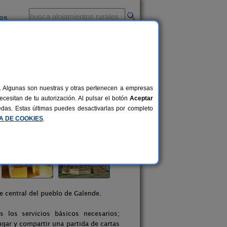
ios
-
al. Algunas son nuestras y otras pertenecen a empresas
cesitan de tu autorización. Al pulsar el botón
Aceptar
uedas. Estas últimas puedes desactivarlas por completo
CA DE COOKIES
.
e central del pueblo de Galende.
 los servicios básicos necesarios;
ugar y compartir una partida de cartas