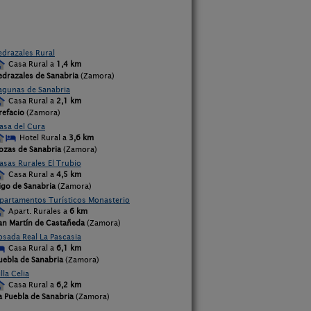
edrazales Rural
Casa Rural a
1,4 km
edrazales de Sanabria
(Zamora)
agunas de Sanabria
Casa Rural a
2,1 km
refacio
(Zamora)
asa del Cura
Hotel Rural a
3,6 km
ozas de Sanabria
(Zamora)
asas Rurales El Trubio
Casa Rural a
4,5 km
igo de Sanabria
(Zamora)
partamentos Turísticos Monasterio
Apart. Rurales a
6 km
an Martín de Castañeda
(Zamora)
osada Real La Pascasia
Casa Rural a
6,1 km
uebla de Sanabria
(Zamora)
illa Celia
Casa Rural a
6,2 km
a Puebla de Sanabria
(Zamora)