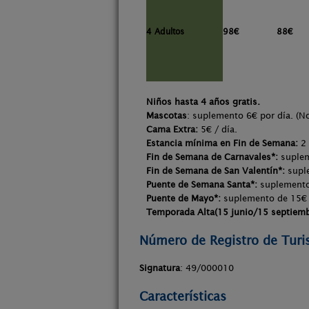
4 Adultos
98€
88€
Niños hasta 4 años gratis.
Mascotas
:
suplemento 6€ por día. (N
Cama Extra:
5€ / día.
Estancia mínima en Fin de Semana:
2 
Fin de Semana de Carnavales*:
suplem
Fin de Semana de San Valentín*:
suple
Puente de Semana Santa*:
suplemento 
Puente de Mayo*:
suplemento de 15€ 
Temporada Alta(15 junio/15 septiemb
Número de Registro de Tur
Signatura
: 49/000010
Características