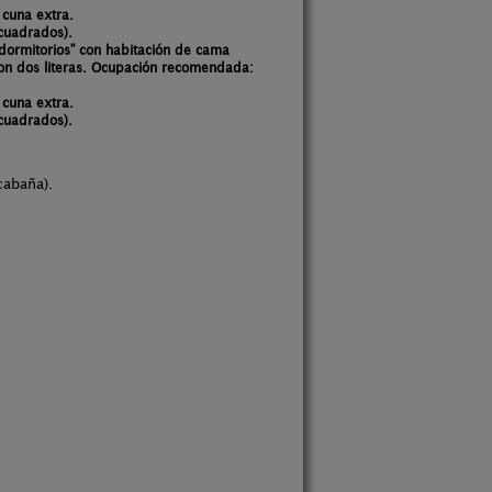
 cuna extra.
cuadrados).
dormitorios” con habitación de cama
on dos literas.
Ocupación recomendada:
 cuna extra.
cuadrados).
cabaña).