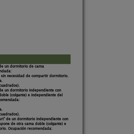
de un dormitorio de cama
ndada:
 sin necesidad de compartir dormitorio.
a.
cuadrados).
de un dormitorio independiente con
oble (colgante) e independiente del
comendada:
a.
cuadrados).
rt” de un dormitorio independiente con
spone de otra cama doble (colgante) e
rio.
Ocupación recomendada: