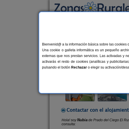
Busca por alojamiento
Alojamientos
>
Castilla y León
>
Zamora
>
G
Bienvenid@ a la información básica sobre las cookies 
Prado del Ciego El Ruso
Una cookie o galleta informática es un pequeño archiv
Complejo Rural en Galende (Zamo
externas que nos prestan servicios. Las activadas y n
activarás el resto de cookies (analíticas y publicita
Alquiler por habitaciones
40+10 
pulsando el botón
Rechazar
o elegir su activación/de
Contactar con el alojamient