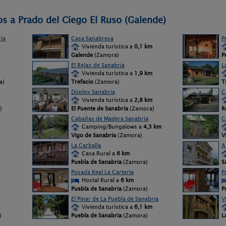
os a Prado del Ciego El Ruso (Galende)
ia
Casa Sanabresa
P
Vivienda turística a
0,1 km
Galende
(Zamora)
P
El Relax de Sanabria
L
Vivienda turística a
1,9 km
a)
Trefacio
(Zamora)
T
Dúplex Sanabria
C
Vivienda turística a
2,8 km
)
El Puente de Sanabria
(Zamora)
R
Cabañas de Madera Sanabria
C
Camping/Bungalows a
4,3 km
Vigo de Sanabria
(Zamora)
V
La Carballa
A
Casa Rural a
6 km
Puebla de Sanabria
(Zamora)
S
Posada Real La Cartería
P
Hostal Rural a
6 km
Puebla de Sanabria
(Zamora)
P
El Pinar de La Puebla de Sanabria
V
Vivienda turística a
6,1 km
)
Puebla de Sanabria
(Zamora)
L