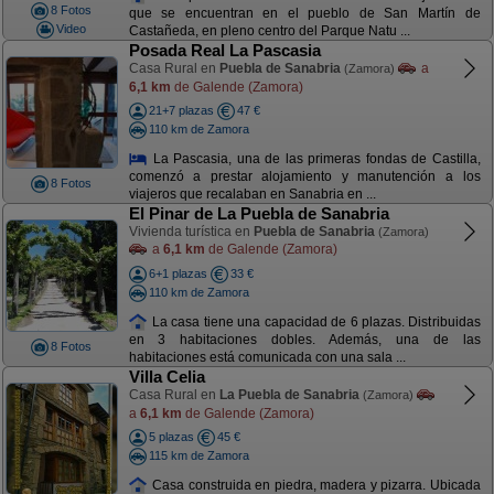
8 Fotos
que se encuentran en el pueblo de San Martín de
Video
Castañeda, en pleno centro del Parque Natu ...
Posada Real La Pascasia
Casa Rural en
Puebla de Sanabria
a
(Zamora)
6,1 km
de Galende (Zamora)
21+7 plazas
47 €
110 km de Zamora
La Pascasia, una de las primeras fondas de Castilla,
comenzó a prestar alojamiento y manutención a los
8 Fotos
viajeros que recalaban en Sanabria en ...
El Pinar de La Puebla de Sanabria
Vivienda turística en
Puebla de Sanabria
(Zamora)
a
6,1 km
de Galende (Zamora)
6+1 plazas
33 €
110 km de Zamora
La casa tiene una capacidad de 6 plazas. Distribuidas
en 3 habitaciones dobles. Además, una de las
8 Fotos
habitaciones está comunicada con una sala ...
Villa Celia
Casa Rural en
La Puebla de Sanabria
(Zamora)
a
6,1 km
de Galende (Zamora)
5 plazas
45 €
115 km de Zamora
Casa construida en piedra, madera y pizarra. Ubicada