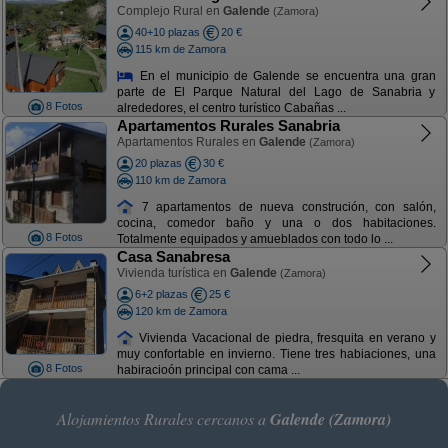
Complejo Rural en
Galende
(Zamora)
40+10 plazas
20 €
115 km de Zamora
En el municipio de Galende se encuentra una gran
parte de El Parque Natural del Lago de Sanabria y
8 Fotos
alrededores, el centro turístico Cabañas ...
Apartamentos Rurales Sanabria
Apartamentos Rurales en
Galende
(Zamora)
20 plazas
30 €
110 km de Zamora
7 apartamentos de nueva construción, con salón,
cocina, comedor baño y una o dos habitaciones.
8 Fotos
Totalmente equipados y amueblados con todo lo ...
Casa Sanabresa
Vivienda turística en
Galende
(Zamora)
6+2 plazas
25 €
120 km de Zamora
Vivienda Vacacional de piedra, fresquita en verano y
muy confortable en invierno. Tiene tres habiaciones, una
8 Fotos
habiracioón principal con cama ...
Alojamientos Rurales cercanos a
Galende (Zamora)