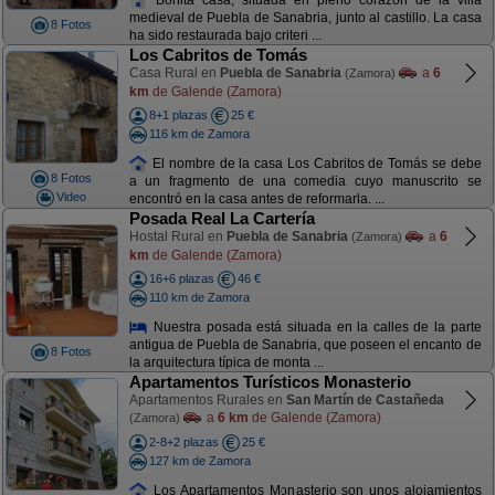
medieval de Puebla de Sanabria, junto al castillo. La casa
8 Fotos
ha sido restaurada bajo criteri ...
Los Cabritos de Tomás
Casa Rural en
Puebla de Sanabria
a
6
(Zamora)
km
de Galende (Zamora)
8+1 plazas
25 €
116 km de Zamora
El nombre de la casa Los Cabritos de Tomás se debe
8 Fotos
a un fragmento de una comedia cuyo manuscrito se
Video
encontró en la casa antes de reformarla. ...
Posada Real La Cartería
Hostal Rural en
Puebla de Sanabria
a
6
(Zamora)
km
de Galende (Zamora)
16+6 plazas
46 €
110 km de Zamora
Nuestra posada está situada en la calles de la parte
antigua de Puebla de Sanabria, que poseen el encanto de
8 Fotos
la arquitectura típica de monta ...
Apartamentos Turísticos Monasterio
Apartamentos Rurales en
San Martín de Castañeda
a
6 km
de Galende (Zamora)
(Zamora)
2-8+2 plazas
25 €
127 km de Zamora
Los Apartamentos Monasterio son unos alojamientos