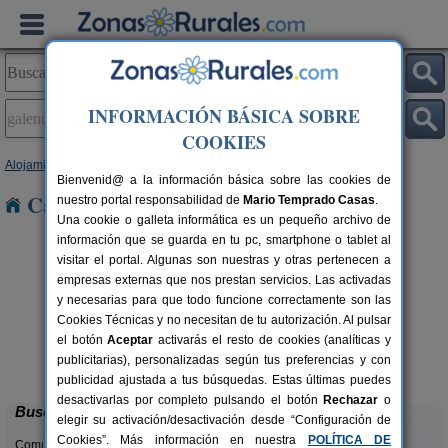
INFORMACIÓN BÁSICA SOBRE
COOKIES
Alojamientos
>
Castilla y León
>
Zamora
> Galende
Bienvenid@ a la información básica sobre las cookies de
Casas Rurales en Galende
nuestro portal responsabilidad de
Mario Temprado Casas
.
Una cookie o galleta informática es un pequeño archivo de
información que se guarda en tu pc, smartphone o tablet al
visitar el portal. Algunas son nuestras y otras pertenecen a
empresas externas que nos prestan servicios. Las activadas
y necesarias para que todo funcione correctamente son las
Cookies Técnicas y no necesitan de tu autorización. Al pulsar
el botón
Aceptar
activarás el resto de cookies (analíticas y
Casa Rural El Barricuevo
rs.
4 pers.
publicitarias), personalizadas según tus preferencias y con
 €
30 €
Almeida de Sayago (Zamora)
desde
publicidad ajustada a tus búsquedas. Estas últimas puedes
desactivarlas por completo pulsando el botón
Rechazar
o
Buscar
elegir su activación/desactivación desde “Configuración de
Cookies”. Más información en nuestra
POLÍTICA DE
Comunidades: