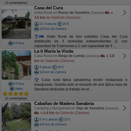
(3 comentarios)
Casa del Cura
Hotel Rural en
Rozas de Sanabria
a
(Zamora)
3,5 km
de Galende (Zamora)
21+3 plazas
20 €
120 km de Zamora
Hotel Rural de tres estrellas Casa del Cura
distribuído en 3 viviendas independientes (2 con
8 Fotos
capacidad de 5 personas y 1 con capacidad de 3 ...
La ti María la Viuda
Casa Rural en
Riego de Lomba
a
3,8
(Zamora)
km
de Galende (Zamora)
4 plazas
50 €
116 km de Zamora
Casa rural típica sanabresa recién restaurada e
8 Fotos
inaugurada. Guarda todo el encanto de una típica casa de
Video
Sanabria dedicada al trabajo en el ...
(2 comentarios)
Cabañas de Madera Sanabria
Camping y Bungalows en
Vigo de Sanabria
(Zamora)
a
4,4 km
de Galende (Zamora)
2-4+1 plazas
23 €
124 km de Zamora