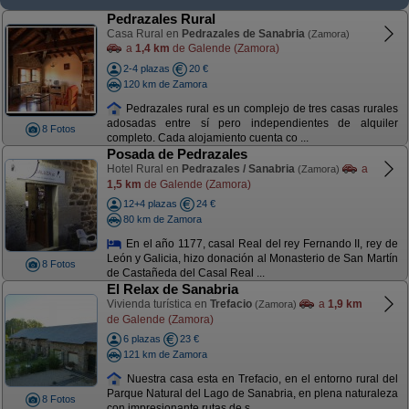
Pedrazales Rural
Casa Rural en
Pedrazales de Sanabria
(Zamora)
a
1,4 km
de Galende (Zamora)
2-4 plazas
20 €
120 km de Zamora
Pedrazales rural es un complejo de tres casas rurales
adosadas entre sí pero independientes de alquiler
8 Fotos
completo. Cada alojamiento cuenta co ...
Posada de Pedrazales
Hotel Rural en
Pedrazales / Sanabria
a
(Zamora)
1,5 km
de Galende (Zamora)
12+4 plazas
24 €
80 km de Zamora
En el año 1177, casal Real del rey Fernando II, rey de
León y Galicia, hizo donación al Monasterio de San Martín
8 Fotos
de Castañeda del Casal Real ...
El Relax de Sanabria
Vivienda turística en
Trefacio
a
1,9 km
(Zamora)
de Galende (Zamora)
6 plazas
23 €
121 km de Zamora
Nuestra casa esta en Trefacio, en el entorno rural del
Parque Natural del Lago de Sanabria, en plena naturaleza
8 Fotos
con impresionante rutas de s ...