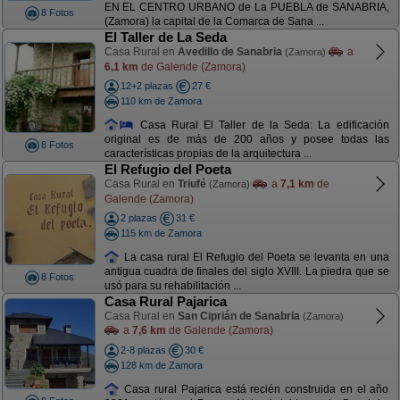
EN EL CENTRO URBANO de La PUEBLA de SANABRIA,
8 Fotos
(Zamora) la capital de la Comarca de Sana ...
El Taller de La Seda
Casa Rural en
Avedillo de Sanabria
a
(Zamora)
6,1 km
de Galende (Zamora)
12+2 plazas
27 €
110 km de Zamora
Casa Rural El Taller de la Seda: La edificación
original es de más de 200 años y posee todas las
8 Fotos
características propias de la arquitectura ...
El Refugio del Poeta
Casa Rural en
Triufé
a
7,1 km
de
(Zamora)
Galende (Zamora)
2 plazas
31 €
115 km de Zamora
La casa rural El Refugio del Poeta se levanta en una
antigua cuadra de finales del siglo XVIII. La piedra que se
8 Fotos
usó para su rehabilitación ...
Casa Rural Pajarica
Casa Rural en
San Ciprián de Sanabria
(Zamora)
a
7,6 km
de Galende (Zamora)
2-8 plazas
30 €
128 km de Zamora
Casa rural Pajarica está recién construida en el año