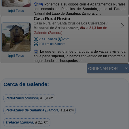
Ponemos a su disposición 4 Apartamentos Rurales
con encanto en Palacios de Sanabria, junto al Parque
8 Fotos
Natural del Lago de Sanabria, Zamora. L ...
Casa Rural Rosita
Casa Rural en
Santa Cruz de Los Cuérragos /
Manzanal de Arriba
a
21,3 km
de
(Zamora)
Galende (Zamora)
2-4+1 plazas
28 €
105 km de Zamora
Lo que en su día fue una cuadra de vacas y vivienda
8 Fotos
en la parte superior, lo hemos convertido en un confortable
hogar donde los huéspedes pu ...
Cerca de Galende:
Pedrazales
(Zamora)
a 1,4 km
Pedrazales de Sanabria
(Zamora)
a 1,4 km
Trefacio
(Zamora)
a 2,1 km