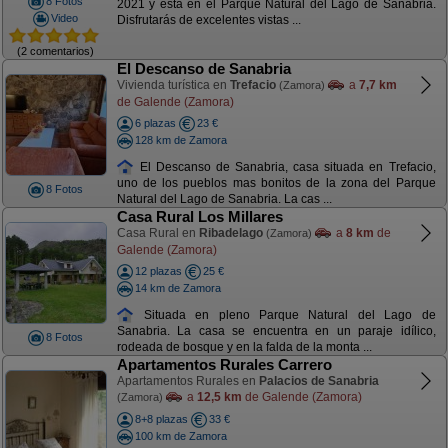
8 Fotos
2021 y está en el Parque Natural del Lago de Sanabria.
Video
Disfrutarás de excelentes vistas ...
(2 comentarios)
El Descanso de Sanabria
Vivienda turística en
Trefacio
a
7,7 km
(Zamora)
de Galende (Zamora)
6 plazas
23 €
128 km de Zamora
El Descanso de Sanabria, casa situada en Trefacio,
uno de los pueblos mas bonitos de la zona del Parque
8 Fotos
Natural del Lago de Sanabria. La cas ...
Casa Rural Los Millares
Casa Rural en
Ribadelago
a
8 km
de
(Zamora)
Galende (Zamora)
12 plazas
25 €
14 km de Zamora
Situada en pleno Parque Natural del Lago de
Sanabria. La casa se encuentra en un paraje idílico,
8 Fotos
rodeada de bosque y en la falda de la monta ...
Apartamentos Rurales Carrero
Apartamentos Rurales en
Palacios de Sanabria
a
12,5 km
de Galende (Zamora)
(Zamora)
8+8 plazas
33 €
100 km de Zamora