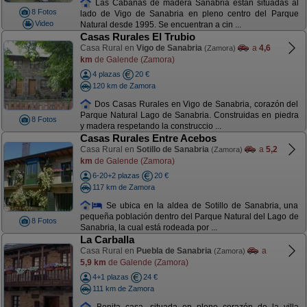
Las Cabañas de madera Sanabria están situadas al
8 Fotos
lado de Vigo de Sanabria en pleno centro del Parque
Video
Natural desde 1995. Se encuentran a cin ...
Casas Rurales El Trubio
Casa Rural en
Vigo de Sanabria
a
4,6
(Zamora)
km
de Galende (Zamora)
4 plazas
20 €
120 km de Zamora
Dos Casas Rurales en Vigo de Sanabria, corazón del
Parque Natural Lago de Sanabria. Construidas en piedra
8 Fotos
y madera respetando la construccio ...
Casas Rurales Entre Acebos
Casa Rural en
Sotillo de Sanabria
a
5,2
(Zamora)
km
de Galende (Zamora)
6-20+2 plazas
20 €
117 km de Zamora
Se ubica en la aldea de Sotillo de Sanabria, una
pequeña población dentro del Parque Natural del Lago de
8 Fotos
Sanabria, la cual está rodeada por ...
La Carballa
Casa Rural en
Puebla de Sanabria
a
(Zamora)
5,9 km
de Galende (Zamora)
4+1 plazas
24 €
111 km de Zamora
Bonita casa, situada en pleno corazón de la villa