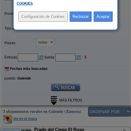
COOKIES
.
Provincias/Islas:
Tipo alquiler:
Plazas:
X
Entrada:
Salida:
Fechas más buscadas
pueblo:
Galende
MÁS FILTROS
3 alojamientos rurales en Galende (Zamora)
Ver en el mapa
Prado del Ciego El Ruso