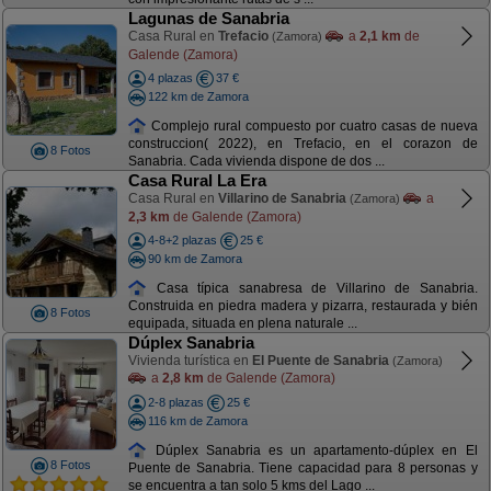
Lagunas de Sanabria
Casa Rural en
Trefacio
a
2,1 km
de
(Zamora)
Galende (Zamora)
4 plazas
37 €
122 km de Zamora
Complejo rural compuesto por cuatro casas de nueva
construccion( 2022), en Trefacio, en el corazon de
8 Fotos
Sanabria. Cada vivienda dispone de dos ...
Casa Rural La Era
Casa Rural en
Villarino de Sanabria
a
(Zamora)
2,3 km
de Galende (Zamora)
4-8+2 plazas
25 €
90 km de Zamora
Casa típica sanabresa de Villarino de Sanabria.
Construida en piedra madera y pizarra, restaurada y bién
8 Fotos
equipada, situada en plena naturale ...
Dúplex Sanabria
Vivienda turística en
El Puente de Sanabria
(Zamora)
a
2,8 km
de Galende (Zamora)
2-8 plazas
25 €
116 km de Zamora
Dúplex Sanabria es un apartamento-dúplex en El
8 Fotos
Puente de Sanabria. Tiene capacidad para 8 personas y
se encuentra a tan solo 5 kms del Lago ...