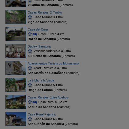
Casa Rural a
2,9 km
Villarino de Sanabria
(Zamora)
Casas Rurales El Trubio
Casa Rural a
3,1 km
Vigo de Sanabria
(Zamora)
Casa del Cura
Hotel Rural a
4 km
Rozas de Sanabria
(Zamora)
Dúplex Sanabria
Vivienda turística a
4,3 km
El Puente de Sanabria
(Zamora)
Apartamentos Turísticos Monasterio
Apart. Rurales a
4,8 km
San Martín de Castañeda
(Zamora)
La ti María la Viuda
Casa Rural a
5,1 km
Riego de Lomba
(Zamora)
Casas Rurales Entre Acebos
Casa Rural a
5,2 km
Sotillo de Sanabria
(Zamora)
Casa Rural Pajarica
Casa Rural a
6,2 km
San Ciprián de Sanabria
(Zamora)