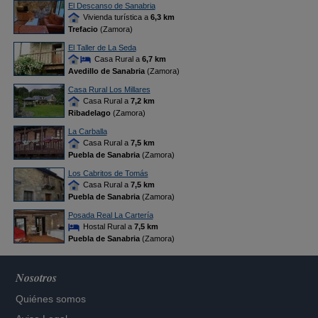
El Descanso de Sanabria
Vivienda turística a
6,3 km
Trefacio
(Zamora)
El Taller de La Seda
Casa Rural a
6,7 km
Avedillo de Sanabria
(Zamora)
Casa Rural Los Millares
Casa Rural a
7,2 km
Ribadelago
(Zamora)
La Carballa
Casa Rural a
7,5 km
Puebla de Sanabria
(Zamora)
Los Cabritos de Tomás
Casa Rural a
7,5 km
Puebla de Sanabria
(Zamora)
Posada Real La Cartería
Hostal Rural a
7,5 km
Puebla de Sanabria
(Zamora)
Nosotros
Quiénes somos