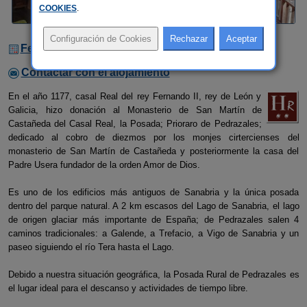
COOKIES
.
Fechas Libres
Contactar con el alojamiento
En el año 1177, casal Real del rey Fernando II, rey de León y
Galicia, hizo donación al Monasterio de San Martín de
Castañeda del Casal Real, la Posada; Prioraro de Pedrazales;
dedicado al cobro de diezmos por los monjes cirtercienses del
monasterio de San Martín de Castañeda y posteriormente la casa del
Padre Usera fundador de la orden Amor de Dios.
Es uno de los edificios más antiguos de Sanabria y la única posada
dentro del parque natural. A 2 km escasos del Lago de Sanabria, el lago
de origen glaciar más importante de España; de Pedrazales salen 4
caminos tradicionales: a Galende, a Trefacio, a Vigo de Sanabria y un
paseo siguiendo el río Tera hasta el Lago.
Debido a nuestra situación geográfica, la Posada Rural de Pedrazales es
el lugar ideal para el descanso y actividades de tiempo libre.