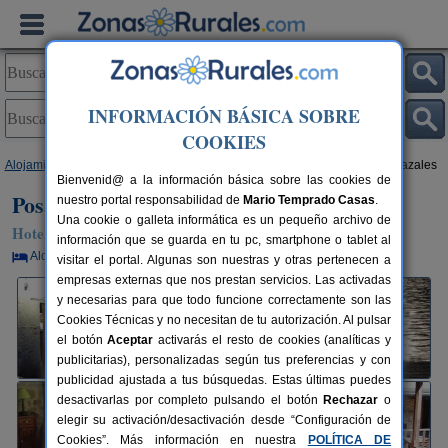
INFORMACIÓN BÁSICA SOBRE
COOKIES
Alojamientos
>
Castilla y León
>
Zamora
>
Pedrazales
> Posada de Pedrazales
Bienvenid@ a la información básica sobre las cookies de
Posada de Pedrazales
nuestro portal responsabilidad de
Mario Temprado Casas
.
Una cookie o galleta informática es un pequeño archivo de
Hotel Rural en Pedrazales / Sanabria (Zamora)
información que se guarda en tu pc, smartphone o tablet al
Alquiler por habitaciones
12+4 plazas
80 km de Zamora
visitar el portal. Algunas son nuestras y otras pertenecen a
empresas externas que nos prestan servicios. Las activadas
y necesarias para que todo funcione correctamente son las
Cookies Técnicas y no necesitan de tu autorización. Al pulsar
el botón
Aceptar
activarás el resto de cookies (analíticas y
publicitarias), personalizadas según tus preferencias y con
publicidad ajustada a tus búsquedas. Estas últimas puedes
desactivarlas por completo pulsando el botón
Rechazar
o
elegir su activación/desactivación desde “Configuración de
Cookies”. Más información en nuestra
POLÍTICA DE