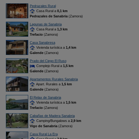
Pedrazales Rural
Casa Rural a
0,1 km
Pedrazales de Sanabria
(Zamora)
Lagunas de Sanabria
Casa Rural a
1,3 km
Trefacio
(Zamora)
Casa Sanabresa
Vivienda turística a
1,4 km
Galende
(Zamora)
Prado del Ciego El Ruso
Complejo Rural a
1,5 km
Galende
(Zamora)
Apartamentos Rurales Sanabria
Apart. Rurales a
1,5 km
Galende
(Zamora)
El Relax de Sanabria
Vivienda turística a
1,5 km
Trefacio
(Zamora)
Cabañas de Madera Sanabria
Camping/Bungalows a
2,9 km
Vigo de Sanabria
(Zamora)
Casa Rural La Era