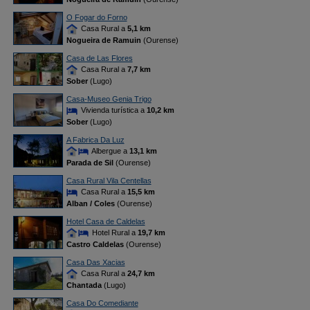
O Fogar do Forno
Casa Rural a
5,1 km
Nogueira de Ramuin
(Ourense)
Casa de Las Flores
Casa Rural a
7,7 km
Sober
(Lugo)
Casa-Museo Genia Trigo
Vivienda turística a
10,2 km
Sober
(Lugo)
A Fabrica Da Luz
Albergue a
13,1 km
Parada de Sil
(Ourense)
Casa Rural Vila Centellas
Casa Rural a
15,5 km
Alban / Coles
(Ourense)
Hotel Casa de Caldelas
Hotel Rural a
19,7 km
Castro Caldelas
(Ourense)
Casa Das Xacias
Casa Rural a
24,7 km
Chantada
(Lugo)
Casa Do Comediante