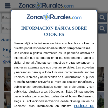
INFORMACIÓN BÁSICA SOBRE
COOKIES
Alojamientos
>
Galicia
>
Ourense
>
Loureiro
> Fogar Cañon Do Sil
Bienvenid@ a la información básica sobre las cookies de
Fogar Cañon Do Sil
nuestro portal responsabilidad de
Mario Temprado Casas
.
Una cookie o galleta informática es un pequeño archivo de
Vivienda turística en Loureiro (Ourense)
información que se guarda en tu pc, smartphone o tablet al
Alquiler completo
4 plazas
26 km de Ourense
visitar el portal. Algunas son nuestras y otras pertenecen a
empresas externas que nos prestan servicios. Las activadas
y necesarias para que todo funcione correctamente son las
Cookies Técnicas y no necesitan de tu autorización. Al pulsar
el botón
Aceptar
activarás el resto de cookies (analíticas y
publicitarias), personalizadas según tus preferencias y con
publicidad ajustada a tus búsquedas. Estas últimas puedes
desactivarlas por completo pulsando el botón
Rechazar
o
elegir su activación/desactivación desde “Configuración de
Cookies”. Más información en nuestra
POLÍTICA DE