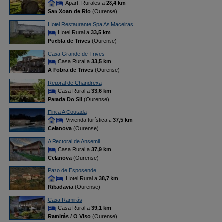
Apart. Rurales a
28,4 km
San Xoan de Rio
(Ourense)
Hotel Restaurante Spa As Maceiras
Hotel Rural a
33,5 km
Puebla de Trives
(Ourense)
Casa Grande de Trives
Casa Rural a
33,5 km
A Pobra de Trives
(Ourense)
Reitoral de Chandrexa
Casa Rural a
33,6 km
Parada Do Sil
(Ourense)
Finca A Coutada
Vivienda turística a
37,5 km
Celanova
(Ourense)
A Rectoral de Ansemil
Casa Rural a
37,9 km
Celanova
(Ourense)
Pazo de Esposende
Hotel Rural a
38,7 km
Ribadavia
(Ourense)
Casa Ramirás
Casa Rural a
39,1 km
Ramirás / O Viso
(Ourense)