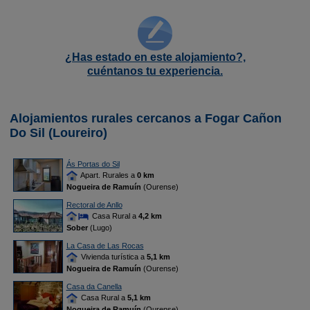
¿Has estado en este alojamiento?,
cuéntanos tu experiencia.
Alojamientos rurales cercanos a Fogar Cañon
Do Sil (Loureiro)
Ás Portas do Sil
Apart. Rurales a
0 km
Nogueira de Ramuín
(Ourense)
Rectoral de Anllo
Casa Rural a
4,2 km
Sober
(Lugo)
La Casa de Las Rocas
Vivienda turística a
5,1 km
Nogueira de Ramuín
(Ourense)
Casa da Canella
Casa Rural a
5,1 km
Nogueira de Ramuín
(Ourense)