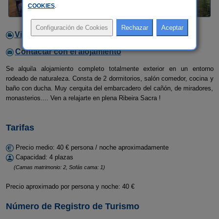
COOKIES
.
Video
Contactar con el alojamiento
Se alquila alojamiento completo totalmente exterior en un entorno
rodeado de naturaleza. Consta de 2 dormitorios, salón comedor, cocina y
baño con ducha. Muy cerquita del embarcadero del cañón, de miradores,
monasterios.... Ven a relajarte en plena Ribeira Sacra !
Tarifas
Precio medio: 40 € persona / noche aproximadamente
Capacidad: 4 plazas
(Camas matrimonio: 2, Sofás cama: 1)
Precio aproximado por persona y noche: 40 €
Número de Registro de Turismo