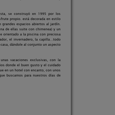
lista, se construyó en 1995 por los
sfrute propio. está decorada en estilo
n grandes espacios abiertos al jardín.
na de ellas suite con chimenea) y un
e orientado a la piscina con preciosa
ador, el invernadero, la capilla…todo
a casa, dándole al conjunto un aspecto
unas vacaciones exclusivas, con la
ios donde el buen gusto y el cuidado
que en un hotel con encanto, con unos
x que buscamos para nuestros días de