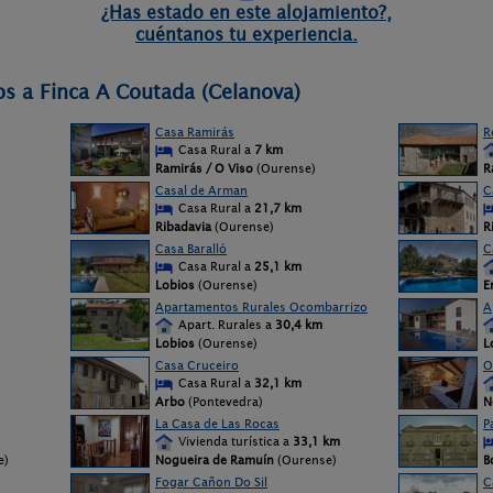
¿Has estado en este alojamiento?,
cuéntanos tu experiencia.
os a Finca A Coutada (Celanova)
Casa Ramirás
R
Casa Rural a
7 km
Ramirás / O Viso
(Ourense)
R
Casal de Arman
C
Casa Rural a
21,7 km
Ribadavia
(Ourense)
R
Casa Baralló
C
Casa Rural a
25,1 km
Lobios
(Ourense)
E
Apartamentos Rurales Ocombarrizo
A
Apart. Rurales a
30,4 km
Lobios
(Ourense)
L
Casa Cruceiro
O
Casa Rural a
32,1 km
Arbo
(Pontevedra)
N
La Casa de Las Rocas
P
Vivienda turística a
33,1 km
e)
Nogueira de Ramuín
(Ourense)
B
Fogar Cañon Do Sil
C