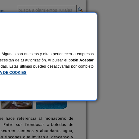
ios
-
al. Algunas son nuestras y otras pertenecen a empresas
cesitan de tu autorización. Al pulsar el botón
Aceptar
uedas. Estas últimas puedes desactivarlas por completo
CA DE COOKIES
.
ue hace referencia al monasterio de
. Entre sus frondosas arboledas de
discurren caminos y abundante agua,
on rincones que invitan al descanso y