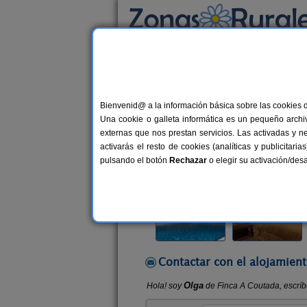
Busca por alojamiento
Alojamientos
>
Galicia
>
Ourense
>
Celanov
Bienvenid@ a la información básica sobre las cookies 
Finca A Coutada
Una cookie o galleta informática es un pequeño archiv
Vivienda turística en Celanova (Our
externas que nos prestan servicios. Las activadas y n
activarás el resto de cookies (analíticas y publicita
Alquiler completo y por habitacio
pulsando el botón
Rechazar
o elegir su activación/de
Contactar con el alojamient