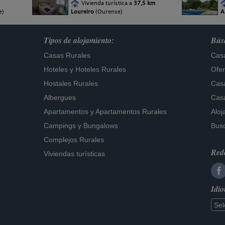
Vivienda turística a
37,5 km
e)
Loureiro
(Ourense)
A
Tipos de alojamiento:
Búsq
Casas Rurales
Casa
Hoteles
y
Hoteles Rurales
Ofer
Hostales Rurales
Casa
Albergues
Casa
Apartamentos
y
Apartamentos Rurales
Aloj
Campings y Bungalows
Busc
Complejos Rurales
Rede
Viviendas turísticas
Idi