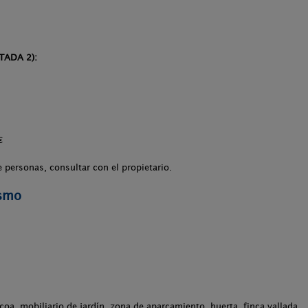
TADA 2):
€
 personas, consultar con el propietario.
ismo
acoa, mobiliario de jardín, zona de aparcamiento, huerta, finca vallada.