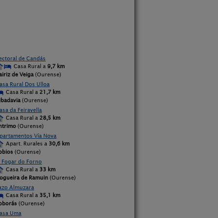
ectoral de Candás
Casa Rural a
9,7 km
airiz de Veiga
(Ourense)
asa Rural Dos Ulloa
Casa Rural a
21,7 km
ibadavia
(Ourense)
asa da Feiravella
Casa Rural a
28,5 km
ntrimo
(Ourense)
partamentos Vía Nova
Apart. Rurales a
30,6 km
obios
(Ourense)
 Fogar do Forno
Casa Rural a
33 km
ogueira de Ramuin
(Ourense)
azo Almuzara
Casa Rural a
35,1 km
oborás
(Ourense)
asa Uma