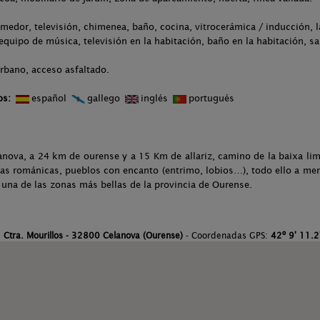
medor, televisión, chimenea, baño, cocina, vitrocerámica / inducción, l
 equipo de música, televisión en la habitación, baño en la habitación, sa
rbano, acceso asfaltado.
os:
español
gallego
inglés
portugués
anova, a 24 km de ourense y a 15 Km de allariz, camino de la baixa lim
ias románicas, pueblos con encanto (entrimo, lobios…), todo ello a me
 una de las zonas más bellas de la provincia de Ourense.
:
Ctra. Mourillos - 32800 Celanova (Ourense)
- Coordenadas GPS:
42º 9' 11.2