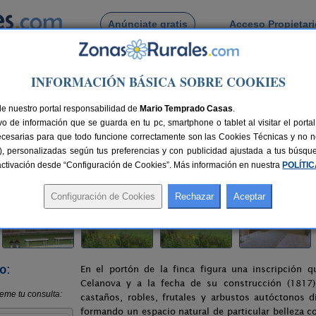
Anúnciate gratis
Acceso Propietar
Busca por pueblo
INFORMACIÓN BÁSICA SOBRE COOKIES
a
> Finca A Coutada
de nuestro portal responsabilidad de
Mario Temprado Casas
.
o de información que se guarda en tu pc, smartphone o tablet al visitar el port
ense)
ecesarias para que todo funcione correctamente son las Cookies Técnicas y no ne
rias), personalizadas según tus preferencias y con publicidad ajustada a tus búsq
nes
4-8 plazas
25 km de Ourense
Compartir:
sactivación desde “Configuración de Cookies”. Más información en nuestra
POLÍTI
o:
En el portón de la finca figura una inscripción q
Celanova y a la fecha de su construcción (1817)
castaños, robles, frutales y arbustos autóctonos 
formando un espacio natural de particular belleza c