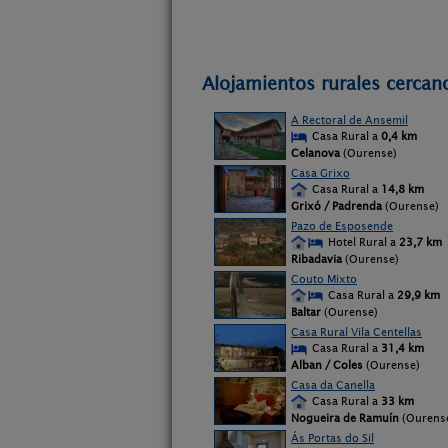
Alojamientos rurales cercan
A Rectoral de Ansemil
Casa Rural a
0,4 km
Celanova
(Ourense)
Casa Grixo
Casa Rural a
14,8 km
Grixó / Padrenda
(Ourense)
Pazo de Esposende
Hotel Rural a
23,7 km
Ribadavia
(Ourense)
Couto Mixto
Casa Rural a
29,9 km
Baltar
(Ourense)
Casa Rural Vila Centellas
Casa Rural a
31,4 km
Alban / Coles
(Ourense)
Casa da Canella
Casa Rural a
33 km
Nogueira de Ramuín
(Ourens
Ás Portas do Sil