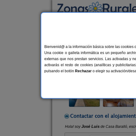
Busca por alojamiento
Alojamientos
>
Galicia
>
Ourense
>
Lobios
> 
Bienvenid@ a la información básica sobre las cookies 
Casa Baralló
Una cookie o galleta informática es un pequeño archiv
Casa Rural en Lobios (Ourense)
externas que nos prestan servicios. Las activadas y n
activarás el resto de cookies (analíticas y publicita
Alquiler por habitaciones
7+1 pla
pulsando el botón
Rechazar
o elegir su activación/de
Contactar con el alojamient