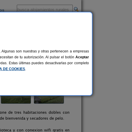
ios
-
al. Algunas son nuestras y otras pertenecen a empresas
cesitan de tu autorización. Al pulsar el botón
Aceptar
uedas. Estas últimas puedes desactivarlas por completo
CA DE COOKIES
.
pone de tres habitaciones dobles con
de bienvenida y secadores de pelo.
oteca y con conexion wifi gratis en