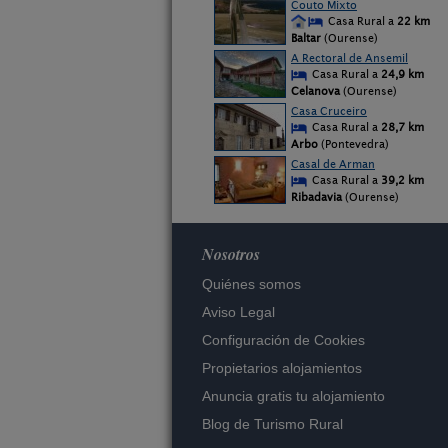
Couto Mixto
Casa Rural a
22 km
Baltar
(Ourense)
A Rectoral de Ansemil
Casa Rural a
24,9 km
Celanova
(Ourense)
Casa Cruceiro
Casa Rural a
28,7 km
Arbo
(Pontevedra)
Casal de Arman
Casa Rural a
39,2 km
Ribadavia
(Ourense)
Nosotros
Quiénes somos
Aviso Legal
Configuración de Cookies
Propietarios alojamientos
Anuncia gratis tu alojamiento
Blog de Turismo Rural