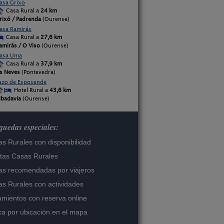
asa Grixo
Casa Rural a
24 km
rixó / Padrenda
(Ourense)
asa Ramirás
Casa Rural a
27,6 km
amirás / O Viso
(Ourense)
asa Uma
Casa Rural a
37,9 km
s Neves
(Pontevedra)
azo de Esposende
Hotel Rural a
43,6 km
ibadavia
(Ourense)
uedas especiales:
s Rurales con disponibilidad
tas Casas Rurales
s recomendadas por viajeros
s Rurales con actividades
amientos con reserva online
a por ubicación en el mapa