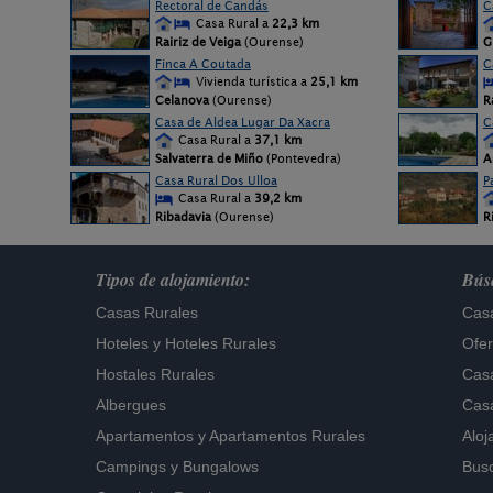
Rectoral de Candás
C
Casa Rural a
22,3 km
Rairiz de Veiga
(Ourense)
G
Finca A Coutada
C
Vivienda turística a
25,1 km
Celanova
(Ourense)
R
Casa de Aldea Lugar Da Xacra
C
Casa Rural a
37,1 km
Salvaterra de Miño
(Pontevedra)
A
Casa Rural Dos Ulloa
P
Casa Rural a
39,2 km
Ribadavia
(Ourense)
R
Tipos de alojamiento:
Búsq
Casas Rurales
Casa
Hoteles
y
Hoteles Rurales
Ofer
Hostales Rurales
Casa
Albergues
Casa
Apartamentos
y
Apartamentos Rurales
Aloj
Campings y Bungalows
Busc