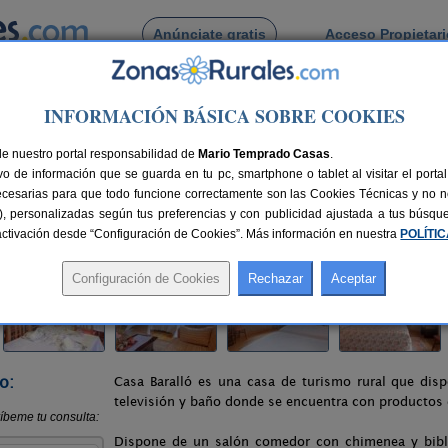
Anúnciate gratis
Acceso Propietar
Busca por pueblo
INFORMACIÓN BÁSICA SOBRE COOKIES
Casa Baralló
de nuestro portal responsabilidad de
Mario Temprado Casas
.
o de información que se guarda en tu pc, smartphone o tablet al visitar el port
ecesarias para que todo funcione correctamente son las Cookies Técnicas y no ne
rias), personalizadas según tus preferencias y con publicidad ajustada a tus búsq
zas
67 km de Ourense
Compartir:
sactivación desde “Configuración de Cookies”. Más información en nuestra
POLÍTI
o:
Casa Baralló es una casa de turismo rural que dis
televisión y baño donde se encuentra con productos 
Dispone de un salón comedor con chimenea y bibli