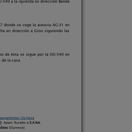
U-540 a la iquierda en dirección Bande
217 donde se coge la autovia AG-31 en
cha en dirección a Grou siguiendo las
ino de ésta se sigue por la OU-540 en
 de la casa
partamentos Vía Nova
Apart. Rurales a
5,4 km
obios
(Ourense)