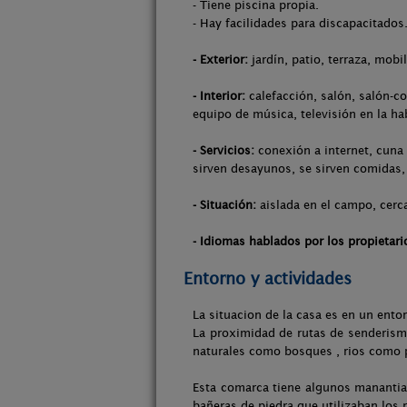
- Tiene piscina propia.
- Hay facilidades para discapacitados
- Exterior:
jardín, patio, terraza, mobi
- Interior:
calefacción, salón, salón-co
equipo de música, televisión en la ha
- Servicios:
conexión a internet, cuna 
sirven desayunos, se sirven comidas, 
- Situación:
aislada en el campo, cerca
- Idiomas hablados por los propietari
Entorno y actividades
La situacion de la casa es en un entor
La proximidad de rutas de senderismo
naturales como bosques , rios como p
Esta comarca tiene algunos manantial
bañeras de piedra que utilizaban los