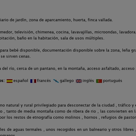
.
liario de jardín, zona de aparcamiento, huerta, finca vallada.
medor, televisión, chimenea, cocina, lavavajillas, microondas, lavadora,
bitación, baño en la habitación, sala de usos múltiples.
para bebé disponible, documentación disponible sobre la zona, leña gra
se sirven cenas.
 del río, cerca de un pantano, en la montaña, acceso asfaltado, acceso 
os:
español
francés
gallego
inglés
portugués
no natural y rural privilegiado para desconectar de la ciudad , tráfico y 
 , tanto de media montaña como de ribera de rio , las convierten en la
or los restos de etnografía como molinos , hornos , refugios de pastor
es de aguas termales , unos recogidos en un balneario y otros libres ,
 romanos.