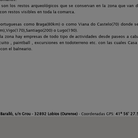
a son los restos arqueológicos que se conservan en la zona que van 
con restos visibles en toda la comarca.
 portuguesas como Braga(80km) o como Viana do Castelo(70) donde se 
),Vigo(170),Santiago(200) o Lugo(190).
 la zona hay empresas de todo tipo de actividades desde paseos a caba
uito , paintball , excursiones en todoterreno etc. con las cuales Casa
con el balneario.
:
Baralló, s/n Grou - 32892 Lobios (Ourense)
- Coordenadas GPS:
41º 56' 27.5