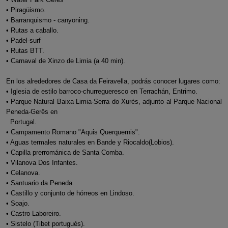
• Piragüismo.
• Barranquismo - canyoning.
• Rutas a caballo.
• Padel-surf
• Rutas BTT.
• Carnaval de Xinzo de Limia (a 40 min).
En los alrededores de Casa da Feiravella, podrás conocer lugares como:
• Iglesia de estilo barroco-churregueresco en Terrachán, Entrimo.
• Parque Natural Baixa Limia-Serra do Xurés, adjunto al Parque Nacional
Peneda-Gerês en
Portugal.
• Campamento Romano "Aquis Querquernis".
• Aguas termales naturales en Bande y Riocaldo(Lobios).
• Capilla prerrománica de Santa Comba.
• Vilanova Dos Infantes.
• Celanova.
• Santuario da Peneda.
• Castillo y conjunto de hórreos en Lindoso.
• Soajo.
• Castro Laboreiro.
• Sistelo (Tibet portugués).