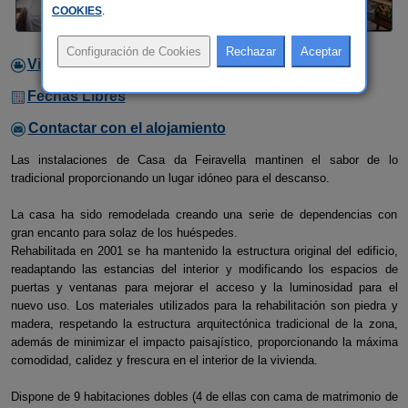
COOKIES
.
Video
Fechas Libres
Contactar con el alojamiento
Las instalaciones de Casa da Feiravella mantinen el sabor de lo
tradicional proporcionando un lugar idóneo para el descanso.
La casa ha sido remodelada creando una serie de dependencias con
gran encanto para solaz de los huéspedes.
Rehabilitada en 2001 se ha mantenido la estructura original del edificio,
readaptando las estancias del interior y modificando los espacios de
puertas y ventanas para mejorar el acceso y la luminosidad para el
nuevo uso. Los materiales utilizados para la rehabilitación son piedra y
madera, respetando la estructura arquitectónica tradicional de la zona,
además de minimizar el impacto paisajístico, proporcionando la máxima
comodidad, calidez y frescura en el interior de la vivienda.
Dispone de 9 habitaciones dobles (4 de ellas con cama de matrimonio de