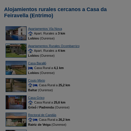
Alojamientos rurales cercanos a Casa da
Feiravella (Entrimo)
Apartamentos Vía Nova
Apart. Rurales a
3 km
Lobios
(Ourense)
Apartamentos Rurales Ocombarrizo
Apart. Rurales a
4 km
Lobios
(Ourense)
Casa Baralló
Casa Rural a
4,1 km
Lobios
(Ourense)
Couto Mixto
Casa Rural a
25,2 km
Baltar
(Ourense)
Casa Grixo
Casa Rural a
25,6 km
Grixó / Padrenda
(Ourense)
Rectoral de Candás
Casa Rural a
26,2 km
Rairiz de Veiga
(Ourense)