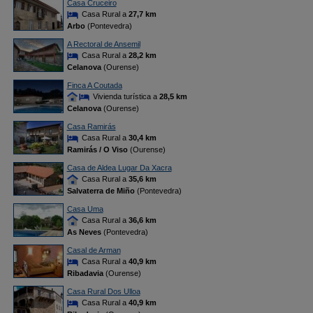
Casa Cruceiro
Casa Rural a
27,7 km
Arbo
(Pontevedra)
A Rectoral de Ansemil
Casa Rural a
28,2 km
Celanova
(Ourense)
Finca A Coutada
Vivienda turística a
28,5 km
Celanova
(Ourense)
Casa Ramirás
Casa Rural a
30,4 km
Ramirás / O Viso
(Ourense)
Casa de Aldea Lugar Da Xacra
Casa Rural a
35,6 km
Salvaterra de Miño
(Pontevedra)
Casa Uma
Casa Rural a
36,6 km
As Neves
(Pontevedra)
Casal de Arman
Casa Rural a
40,9 km
Ribadavia
(Ourense)
Casa Rural Dos Ulloa
Casa Rural a
40,9 km