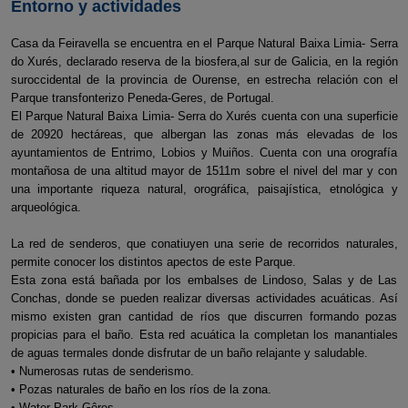
Entorno y actividades
Casa da Feiravella se encuentra en el Parque Natural Baixa Limia- Serra
do Xurés, declarado reserva de la biosfera,al sur de Galicia, en la región
suroccidental de la provincia de Ourense, en estrecha relación con el
Parque transfonterizo Peneda-Geres, de Portugal.
El Parque Natural Baixa Limia- Serra do Xurés cuenta con una superficie
de 20920 hectáreas, que albergan las zonas más elevadas de los
ayuntamientos de Entrimo, Lobios y Muiños. Cuenta con una orografía
montañosa de una altitud mayor de 1511m sobre el nivel del mar y con
una importante riqueza natural, orográfica, paisajística, etnológica y
arqueológica.
La red de senderos, que conatiuyen una serie de recorridos naturales,
permite conocer los distintos apectos de este Parque.
Esta zona está bañada por los embalses de Lindoso, Salas y de Las
Conchas, donde se pueden realizar diversas actividades acuáticas. Así
mismo existen gran cantidad de ríos que discurren formando pozas
propicias para el baño. Esta red acuática la completan los manantiales
de aguas termales donde disfrutar de un baño relajante y saludable.
• Numerosas rutas de senderismo.
• Pozas naturales de baño en los ríos de la zona.
• Water Park Gêres