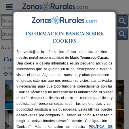
INFORMACIÓN BÁSICA SOBRE
COOKIES
Alojamientos
>
Galicia
>
Ourense
>
Entrimo
> Casa da Feiravella
Bienvenid@ a la información básica sobre las cookies de
Casa da Feiravella
nuestro portal responsabilidad de
Mario Temprado Casas
.
Una cookie o galleta informática es un pequeño archivo de
Casa Rural en Entrimo (Ourense)
información que se guarda en tu pc, smartphone o tablet al
Alquiler completo
24+6 plazas
75 km de Ourense
visitar el portal. Algunas son nuestras y otras pertenecen a
empresas externas que nos prestan servicios. Las activadas
y necesarias para que todo funcione correctamente son las
Cookies Técnicas y no necesitan de tu autorización. Al pulsar
el botón
Aceptar
activarás el resto de cookies (analíticas y
publicitarias), personalizadas según tus preferencias y con
publicidad ajustada a tus búsquedas. Estas últimas puedes
desactivarlas por completo pulsando el botón
Rechazar
o
elegir su activación/desactivación desde “Configuración de
Cookies”. Más información en nuestra
POLÍTICA DE