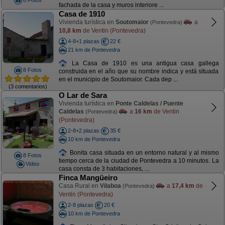
8 Fotos
fachada de la casa y muros interiore ...
Casa de 1910
Vivienda turística en
Soutomaior
a
(Pontevedra)
10,8 km
de Ventin (Pontevedra)
4-8+1 plazas
22 €
21 km de Pontevedra
La Casa de 1910 es una antigua casa gallega
8 Fotos
construida en el año que su nombre indica y está situada
en el municipio de Soutomaior. Cada dep ...
(3 comentarios)
O Lar de Sara
Vivienda turística en
Ponte Caldelas / Puente
Caldelas
a
16 km
de Ventin
(Pontevedra)
(Pontevedra)
2-8+2 plazas
35 €
10 km de Pontevedra
Bonita casa situada en un entorno natural y al mismo
8 Fotos
tiempo cerca de la ciudad de Pontevedra a 10 minutos. La
Video
casa consta de 3 habitaciones, ...
Finca Mangüeiro
Casa Rural en
Vilaboa
a
17,4 km
de
(Pontevedra)
Ventin (Pontevedra)
2-8 plazas
20 €
10 km de Pontevedra