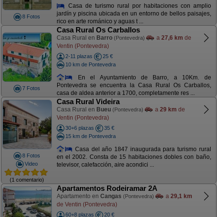
Casa de turismo rural por habitaciones con amplio
jardín y piscina ubicada en un entorno de bellos paisajes,
8 Fotos
rico en arte románico y aguas t ...
Casa Rural Os Carballos
Casa Rural en
Barro
a
27,6 km
de
(Pontevedra)
Ventin (Pontevedra)
2-11 plazas
25 €
10 km de Pontevedra
En el Ayuntamiento de Barro, a 10Km. de
Pontevedra se encuentra la Casa Rural Os Carballos,
7 Fotos
casa de aldea anterior a 1700, completamente res ...
Casa Rural Videira
Casa Rural en
Bueu
a
29 km
de
(Pontevedra)
Ventin (Pontevedra)
30+6 plazas
35 €
15 km de Pontevedra
Casa del año 1847 inaugurada para turismo rural
8 Fotos
en el 2002. Consta de 15 habitaciones dobles con baño,
Video
televisor, calefacción, aire acondici ...
(1 comentario)
Apartamentos Rodeiramar 2A
Apartamento en
Cangas
a
29,1 km
(Pontevedra)
de Ventin (Pontevedra)
60+8 plazas
20 €