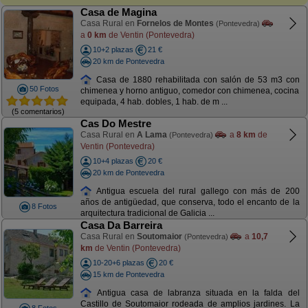
Casa de Magina
Casa Rural en
Fornelos de Montes
(Pontevedra)
a
0 km
de Ventin (Pontevedra)
10+2 plazas
21 €
20 km de Pontevedra
Casa de 1880 rehabilitada con salón de 53 m3 con
50 Fotos
chimenea y horno antiguo, comedor con chimenea, cocina
equipada, 4 hab. dobles, 1 hab. de m ...
(5 comentarios)
Cas Do Mestre
Casa Rural en
A Lama
a
8 km
de
(Pontevedra)
Ventin (Pontevedra)
10+4 plazas
20 €
20 km de Pontevedra
Antigua escuela del rural gallego con más de 200
años de antigüedad, que conserva, todo el encanto de la
8 Fotos
arquitectura tradicional de Galicia ...
Casa Da Barreira
Casa Rural en
Soutomaior
a
10,7
(Pontevedra)
km
de Ventin (Pontevedra)
10-20+6 plazas
20 €
15 km de Pontevedra
Antigua casa de labranza situada en la falda del
Castillo de Soutomaior rodeada de amplios jardines. La