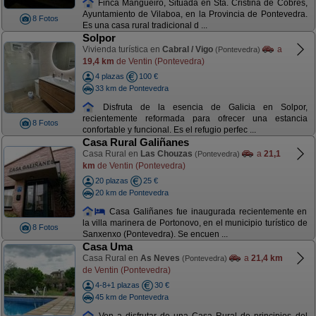
Finca Mangüeiro, Situada en Sta. Cristina de Cobres,
Ayuntamiento de Vilaboa, en la Provincia de Pontevedra.
8 Fotos
Es una casa rural tradicional d ...
Solpor
Vivienda turística en
Cabral / Vigo
a
(Pontevedra)
19,4 km
de Ventin (Pontevedra)
4 plazas
100 €
33 km de Pontevedra
Disfruta de la esencia de Galicia en Solpor,
recientemente reformada para ofrecer una estancia
8 Fotos
confortable y funcional. Es el refugio perfec ...
Casa Rural Galiñanes
Casa Rural en
Las Chouzas
a
21,1
(Pontevedra)
km
de Ventin (Pontevedra)
20 plazas
25 €
20 km de Pontevedra
Casa Galiñanes fue inaugurada recientemente en
la villa marinera de Portonovo, en el municipio turístico de
8 Fotos
Sanxenxo (Pontevedra). Se encuen ...
Casa Uma
Casa Rural en
As Neves
a
21,4 km
(Pontevedra)
de Ventin (Pontevedra)
4-8+1 plazas
30 €
45 km de Pontevedra
Ven a disfrutar de una Casa Rural de principios del