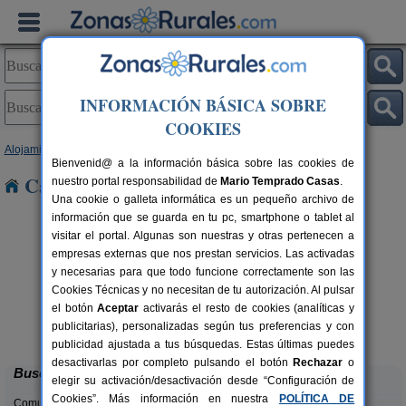
INFORMACIÓN BÁSICA SOBRE
COOKIES
Alojamientos
>
Galicia
>
Pontevedra
> Ventin
Bienvenid@ a la información básica sobre las cookies de
Casas Rurales cerca de Ventin
nuestro portal responsabilidad de
Mario Temprado Casas
.
Una cookie o galleta informática es un pequeño archivo de
información que se guarda en tu pc, smartphone o tablet al
visitar el portal. Algunas son nuestras y otras pertenecen a
empresas externas que nos prestan servicios. Las activadas
y necesarias para que todo funcione correctamente son las
Cookies Técnicas y no necesitan de tu autorización. Al pulsar
el botón
Aceptar
activarás el resto de cookies (analíticas y
Casa Rural Galiñanes
rs.
20 pers.
publicitarias), personalizadas según tus preferencias y con
 €
25 €
Las Chouzas (Pontevedra)
desde
publicidad ajustada a tus búsquedas. Estas últimas puedes
desactivarlas por completo pulsando el botón
Rechazar
o
Buscar
elegir su activación/desactivación desde “Configuración de
Cookies”. Más información en nuestra
POLÍTICA DE
Comunidades: