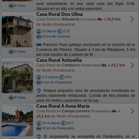
rural actualmente es una vieja casa del Siglo XVIII.
8 Fotos
Situada en un alto con vistas panorámi ...
Casa Rural Dos Ulloa
Casa Rural en
Ribadavia
a
24,5 km
(Ourense)
de Ventin (Pontevedra)
12 plazas
27 €
25 km de Ourense
Precioso Pazo gallego enclavado en el corazón de la
Comarca del Ribeiro. Situado a 4 km de Ribadavia, 5 km
8 Fotos
del club náutico de Castrelo de M ...
Casa Rural Xeitosiña
Casa Rural en
Combarro
a
25,1 km
(Pontevedra)
de Ventin (Pontevedra)
2+1 plazas
49 €
5 km de Pontevedra
Antigua pequeña casa de pescadores construida en
piedra totalmente restaurada. Consta de tres plantas de
8 Fotos
unos 20 metros cuadrados: en la sup ...
Casa Rural A Avoa María
Casa Rural en
Campo Lameiro
a
(Pontevedra)
25,5 km
de Ventin (Pontevedra)
10+4 plazas
40 €
15 km de Pontevedra
El alojamiento se encuentra en Pontevedra, en el