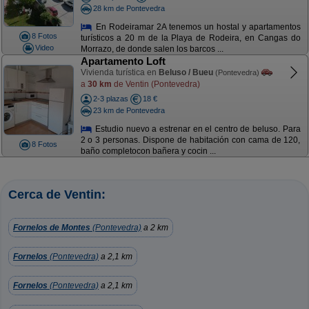
28 km de Pontevedra
En Rodeiramar 2A tenemos un hostal y apartamentos
8 Fotos
turísticos a 20 m de la Playa de Rodeira, en Cangas do
Video
Morrazo, de donde salen los barcos ...
Apartamento Loft
Vivienda turística en
Beluso / Bueu
(Pontevedra)
a
30 km
de Ventin (Pontevedra)
2-3 plazas
18 €
23 km de Pontevedra
Estudio nuevo a estrenar en el centro de beluso. Para
2 o 3 personas. Dispone de habitación con cama de 120,
8 Fotos
baño completocon bañera y cocin ...
Cerca de Ventin:
Fornelos de Montes
(Pontevedra)
a 2 km
Fornelos
(Pontevedra)
a 2,1 km
Fornelos
(Pontevedra)
a 2,1 km