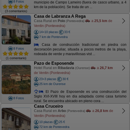
8 Fotos
municipio de Campo Lameiro (fuera de casco urbano, a 4
km de la población). Se trata de un ...
(3 comentarios)
Casa de Labranza A Rega
Casa Rural en
Poio
a
25,5 km
de
(Pontevedra)
Ventin (Pontevedra)
14+10 plazas
33 €
7 km de Pontevedra
Casa de construcción tradicional en piedra con
8 Fotos
decoración peculiar, situada a pocos metros de la playa,
rodeada de verde y maravillosas vist ...
(1 comentario)
Pazo de Esposende
Hotel Rural en
Ribadavia
a
26,7 km
(Ourense)
de Ventin (Pontevedra)
23+3 plazas
30 €
25 km de Ourense
El Pazo de Esposende es una construcción del
Siglo XVI-XVIII hoy en dia adaptada como casa turismo
8 Fotos
rural. Se encuentra ubicado en pleno cora ...
Casa Cruceiro
Casa Rural en
Arbo
a
26,8 km
de
(Pontevedra)
Ventin (Pontevedra)
10 plazas
25 €
72 km de Pontevedra