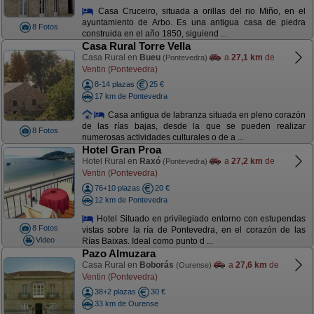
Casa Cruceiro, situada a orillas del rio Miño, en el
ayuntamiento de Arbo. Es una antigua casa de piedra
8 Fotos
construida en el año 1850, siguiend ...
Casa Rural Torre Vella
Casa Rural en
Bueu
a
27,1 km
de
(Pontevedra)
Ventin (Pontevedra)
8-14 plazas
25 €
17 km de Pontevedra
Casa antigua de labranza situada en pleno corazón
de las rías bajas, desde la que se pueden realizar
8 Fotos
numerosas actividades culturales o de a ...
Hotel Gran Proa
Hotel Rural en
Raxó
a
27,2 km
de
(Pontevedra)
Ventin (Pontevedra)
76+10 plazas
20 €
12 km de Pontevedra
Hotel Situado en privilegiado entorno con estupendas
8 Fotos
vistas sobre la ría de Pontevedra, en el corazón de las
Video
Rías Baixas. Ideal como punto d ...
Pazo Almuzara
Casa Rural en
Boborás
a
27,6 km
de
(Ourense)
Ventin (Pontevedra)
38+2 plazas
30 €
33 km de Ourense