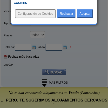
COOKIES
.
Provincias/Islas:
Tipo alquiler:
Plazas:
X
Entrada:
Salida:
Fechas más buscadas
pueblo:
MÁS FILTROS
No se han encontrado alojamientos en
Ventin
(Pontevedra)
... PERO, TE SUGERIMOS ALOJAMIENTOS CERCANOS
: