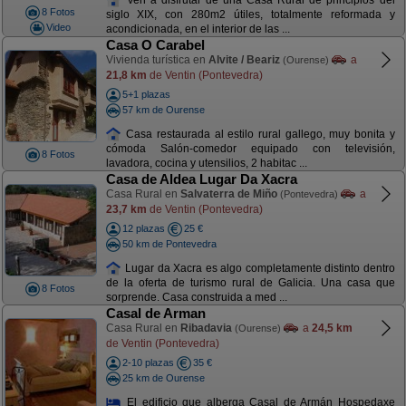
8 Fotos
siglo XIX, con 280m2 útiles, totalmente reformada y
Video
acondicionada, en el interior de las ...
Casa O Carabel
Vivienda turística en
Alvite / Beariz
a
(Ourense)
21,8 km
de Ventin (Pontevedra)
5+1 plazas
57 km de Ourense
Casa restaurada al estilo rural gallego, muy bonita y
cómoda Salón-comedor equipado con televisión,
8 Fotos
lavadora, cocina y utensilios, 2 habitac ...
Casa de Aldea Lugar Da Xacra
Casa Rural en
Salvaterra de Miño
a
(Pontevedra)
23,7 km
de Ventin (Pontevedra)
12 plazas
25 €
50 km de Pontevedra
Lugar da Xacra es algo completamente distinto dentro
de la oferta de turismo rural de Galicia. Una casa que
8 Fotos
sorprende. Casa construida a med ...
Casal de Arman
Casa Rural en
Ribadavia
a
24,5 km
(Ourense)
de Ventin (Pontevedra)
2-10 plazas
35 €
25 km de Ourense
El edificio que alberga Casal de Armán Hospedaxe