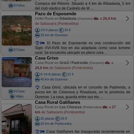
Comarca del Ribeiro. Situado a 4 km de Ribadavia, 5 km
8 Fotos
del club náutico de Castrelo de M ...
Pazo de Esposende
Hotel Rural en
Ribadavia
a
26,4 km
(Ourense)
de Sabaxans (Pontevedra)
23+3 plazas
30 €
25 km de Ourense
El Pazo de Esposende es una construcción del
Siglo XVI-XVIII hoy en dia adaptada como casa turismo
8 Fotos
rural. Se encuentra ubicado en pleno cora ...
Casa Grixo
Casa Rural en
Grixó / Padrenda
a
(Ourense)
26,6 km
de Sabaxans (Pontevedra)
8-14+6 plazas
21 €
45 km de Ourense
Casa Grixó, ubicada en el concello de Padrenda, a
8 Fotos
pocos km de Celanova y Rivadavia, en la provincia de
Video
Ourense. La casa, guarda entre sus mu ...
Casa Rural Galiñanes
Casa Rural en
Las Chouzas
a
27
(Pontevedra)
km
de Sabaxans (Pontevedra)
20 plazas
25 €
20 km de Pontevedra
Casa Galiñanes fue inaugurada recientemente en