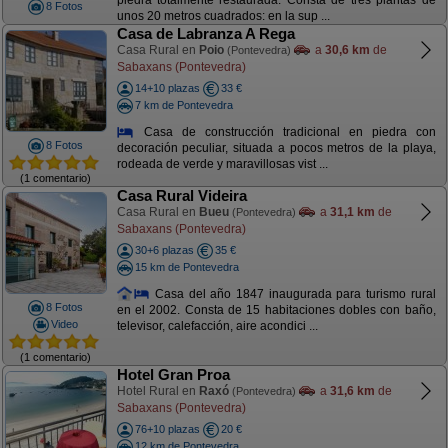
piedra totalmente restaurada. Consta de tres plantas de
8 Fotos
unos 20 metros cuadrados: en la sup ...
Casa de Labranza A Rega
Casa Rural en
Poio
a
30,6 km
de
(Pontevedra)
Sabaxans (Pontevedra)
14+10 plazas
33 €
7 km de Pontevedra
Casa de construcción tradicional en piedra con
8 Fotos
decoración peculiar, situada a pocos metros de la playa,
rodeada de verde y maravillosas vist ...
(1 comentario)
Casa Rural Videira
Casa Rural en
Bueu
a
31,1 km
de
(Pontevedra)
Sabaxans (Pontevedra)
30+6 plazas
35 €
15 km de Pontevedra
Casa del año 1847 inaugurada para turismo rural
8 Fotos
en el 2002. Consta de 15 habitaciones dobles con baño,
Video
televisor, calefacción, aire acondici ...
(1 comentario)
Hotel Gran Proa
Hotel Rural en
Raxó
a
31,6 km
de
(Pontevedra)
Sabaxans (Pontevedra)
76+10 plazas
20 €
12 km de Pontevedra