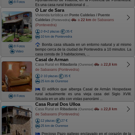
Ayuntamiento de Vilaboa, en la Provincia de Pontevedra.
8 Fotos
Es una casa rural tradicional d ...
O Lar de Sara
Vivienda turística en
Ponte Caldelas / Puente
Caldelas
a
22 km
de Sabaxans
(Pontevedra)
(Pontevedra)
2-8+2 plazas
35 €
10 km de Pontevedra
Bonita casa situada en un entorno natural y al mismo
8 Fotos
tiempo cerca de la ciudad de Pontevedra a 10 minutos. La
Video
casa consta de 3 habitaciones, ...
Casal de Arman
Casa Rural en
Ribadavia
a
22,8 km
(Ourense)
de Sabaxans (Pontevedra)
2-10 plazas
35 €
25 km de Ourense
El edificio que alberga Casal de Armán Hospedaxe
rural actualmente es una vieja casa del Siglo XVIII.
8 Fotos
Situada en un alto con vistas panorámi ...
Casa Rural Dos Ulloa
Casa Rural en
Ribadavia
a
22,8 km
(Ourense)
de Sabaxans (Pontevedra)
12 plazas
27 €
25 km de Ourense
Precioso Pazo gallego enclavado en el corazón de la