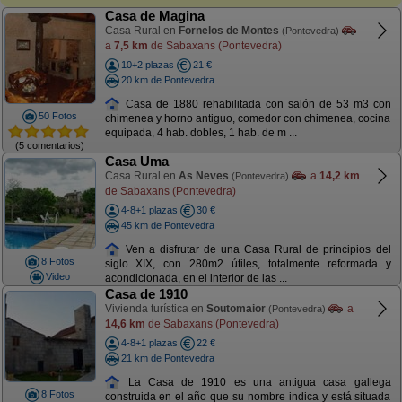
Casa de Magina
Casa Rural en
Fornelos de Montes
(Pontevedra)
a
7,5 km
de Sabaxans (Pontevedra)
10+2 plazas
21 €
20 km de Pontevedra
Casa de 1880 rehabilitada con salón de 53 m3 con
50 Fotos
chimenea y horno antiguo, comedor con chimenea, cocina
equipada, 4 hab. dobles, 1 hab. de m ...
(5 comentarios)
Casa Uma
Casa Rural en
As Neves
a
14,2 km
(Pontevedra)
de Sabaxans (Pontevedra)
4-8+1 plazas
30 €
45 km de Pontevedra
Ven a disfrutar de una Casa Rural de principios del
8 Fotos
siglo XIX, con 280m2 útiles, totalmente reformada y
Video
acondicionada, en el interior de las ...
Casa de 1910
Vivienda turística en
Soutomaior
a
(Pontevedra)
14,6 km
de Sabaxans (Pontevedra)
4-8+1 plazas
22 €
21 km de Pontevedra
La Casa de 1910 es una antigua casa gallega
8 Fotos
construida en el año que su nombre indica y está situada