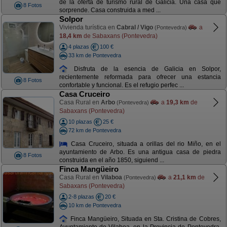
de la oferta de turismo rural de Galicia. Una casa que
8 Fotos
sorprende. Casa construida a med ...
Solpor
Vivienda turística en
Cabral / Vigo
a
(Pontevedra)
18,4 km
de Sabaxans (Pontevedra)
4 plazas
100 €
33 km de Pontevedra
Disfruta de la esencia de Galicia en Solpor,
recientemente reformada para ofrecer una estancia
8 Fotos
confortable y funcional. Es el refugio perfec ...
Casa Cruceiro
Casa Rural en
Arbo
a
19,3 km
de
(Pontevedra)
Sabaxans (Pontevedra)
10 plazas
25 €
72 km de Pontevedra
Casa Cruceiro, situada a orillas del rio Miño, en el
ayuntamiento de Arbo. Es una antigua casa de piedra
8 Fotos
construida en el año 1850, siguiend ...
Finca Mangüeiro
Casa Rural en
Vilaboa
a
21,1 km
de
(Pontevedra)
Sabaxans (Pontevedra)
2-8 plazas
20 €
10 km de Pontevedra
Finca Mangüeiro, Situada en Sta. Cristina de Cobres,