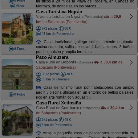
8 Fotos
turísticos a 20 m de la Playa de Rodeira, en Cangas do
Video
Morrazo, de donde salen los barcos ...
Casa Turística Nigrán
Vivienda turística en
Nigrán
a
29,9
(Pontevedra)
km
de Sabaxans (Pontevedra)
7+2 plazas
38 €
45 km de Pontevedra
Casa tradicional gallega completamente equipada:
cocina-comedor, salita de estar, 4 habitaciones, 2 baños,
8 Fotos
porche, balcón y amplia terraza c ...
Pazo Almuzara
Casa Rural en
Boborás
a
30,4 km
de
(Ourense)
Sabaxans (Pontevedra)
38+2 plazas
30 €
33 km de Ourense
Casa de turismo rural por habitaciones con amplio
jardín y piscina ubicada en un entorno de bellos paisajes,
8 Fotos
rico en arte románico y aguas t ...
Casa Rural Xeitosiña
Casa Rural en
Combarro
a
30,4 km
(Pontevedra)
de Sabaxans (Pontevedra)
2+1 plazas
49 €
5 km de Pontevedra
Antigua pequeña casa de pescadores construida en