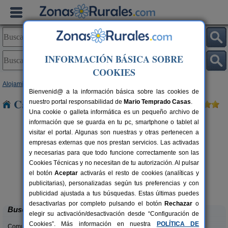
INFORMACIÓN BÁSICA SOBRE
COOKIES
Alojamientos
>
Galicia
>
Pontevedra
> Sabaxans
Bienvenid@ a la información básica sobre las cookies de
Casas Rurales cerca de Sabaxans
nuestro portal responsabilidad de
Mario Temprado Casas
.
Una cookie o galleta informática es un pequeño archivo de
información que se guarda en tu pc, smartphone o tablet al
visitar el portal. Algunas son nuestras y otras pertenecen a
empresas externas que nos prestan servicios. Las activadas
y necesarias para que todo funcione correctamente son las
Cookies Técnicas y no necesitan de tu autorización. Al pulsar
el botón
Aceptar
activarás el resto de cookies (analíticas y
Casa Rural Galiñanes
rs.
20 pers.
publicitarias), personalizadas según tus preferencias y con
 €
25 €
Las Chouzas (Pontevedra)
desde
publicidad ajustada a tus búsquedas. Estas últimas puedes
desactivarlas por completo pulsando el botón
Rechazar
o
Buscar
elegir su activación/desactivación desde “Configuración de
Cookies”. Más información en nuestra
POLÍTICA DE
Comunidades: