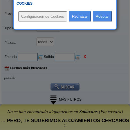
COOKIES
.
Provincias/Islas:
Tipo alquiler:
Plazas:
X
Entrada:
Salida:
Fechas más buscadas
pueblo:
MÁS FILTROS
No se han encontrado alojamientos en
Sabaxans
(Pontevedra)
... PERO, TE SUGERIMOS ALOJAMIENTOS CERCANOS
: