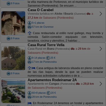
la villa marinera de Portonovo, en el municipio turístico de
8 Fotos
Sanxenxo (Pontevedra). Se encuen ...
Casa O Carabel
Vivienda turística en
Alvite / Beariz
a
(Ourense)
27,3 km
de Sabaxans (Pontevedra)
5+1 plazas
57 km de Ourense
Casa restaurada al estilo rural gallego, muy bonita y
cómoda Salón-comedor equipado con televisión,
8 Fotos
lavadora, cocina y utensilios, 2 habitac ...
Casa Rural Torre Vella
Casa Rural en
Bueu
a
29 km
de
(Pontevedra)
Sabaxans (Pontevedra)
8-14 plazas
25 €
17 km de Pontevedra
Casa antigua de labranza situada en pleno corazón
de las rías bajas, desde la que se pueden realizar
8 Fotos
numerosas actividades culturales o de a ...
Apartamentos Rodeiramar 2A
Apartamento en
Cangas
a
29,8 km
(Pontevedra)
de Sabaxans (Pontevedra)
60+8 plazas
20 €
28 km de Pontevedra
En Rodeiramar 2A tenemos un hostal y apartamentos