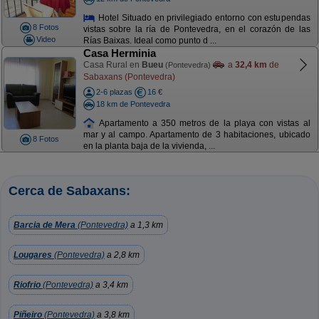
Hotel Situado en privilegiado entorno con estupendas
8 Fotos
vistas sobre la ría de Pontevedra, en el corazón de las
Video
Rías Baixas. Ideal como punto d ...
Casa Herminia
Casa Rural en
Bueu
a
32,4 km
de
(Pontevedra)
Sabaxans (Pontevedra)
2-6 plazas
16 €
18 km de Pontevedra
Apartamento a 350 metros de la playa con vistas al
mar y al campo. Apartamento de 3 habitaciones, ubicado
8 Fotos
en la planta baja de la vivienda, ...
Cerca de Sabaxans:
Barcia de Mera
(Pontevedra)
a 1,3 km
Lougares
(Pontevedra)
a 2,8 km
Riofrio
(Pontevedra)
a 3,4 km
Piñeiro
(Pontevedra)
a 3,8 km