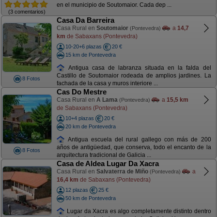
en el municipio de Soutomaior. Cada dep ...
(3 comentarios)
Casa Da Barreira
Casa Rural en
Soutomaior
a
14,7
(Pontevedra)
km
de Sabaxans (Pontevedra)
10-20+6 plazas
20 €
15 km de Pontevedra
Antigua casa de labranza situada en la falda del
Castillo de Soutomaior rodeada de amplios jardines. La
8 Fotos
fachada de la casa y muros interiore ...
Cas Do Mestre
Casa Rural en
A Lama
a
15,5 km
(Pontevedra)
de Sabaxans (Pontevedra)
10+4 plazas
20 €
20 km de Pontevedra
Antigua escuela del rural gallego con más de 200
años de antigüedad, que conserva, todo el encanto de la
8 Fotos
arquitectura tradicional de Galicia ...
Casa de Aldea Lugar Da Xacra
Casa Rural en
Salvaterra de Miño
a
(Pontevedra)
16,4 km
de Sabaxans (Pontevedra)
12 plazas
25 €
50 km de Pontevedra
Lugar da Xacra es algo completamente distinto dentro