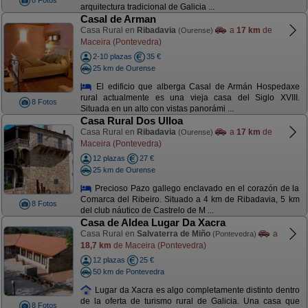
8 Fotos
arquitectura tradicional de Galicia ...
Casal de Arman
Casa Rural en
Ribadavia
a
17 km
de
(Ourense)
Maceira (Pontevedra)
2-10 plazas
35 €
25 km de Ourense
El edificio que alberga Casal de Armán Hospedaxe
rural actualmente es una vieja casa del Siglo XVIII.
8 Fotos
Situada en un alto con vistas panorámi ...
Casa Rural Dos Ulloa
Casa Rural en
Ribadavia
a
17 km
de
(Ourense)
Maceira (Pontevedra)
12 plazas
27 €
25 km de Ourense
Precioso Pazo gallego enclavado en el corazón de la
Comarca del Ribeiro. Situado a 4 km de Ribadavia, 5 km
8 Fotos
del club náutico de Castrelo de M ...
Casa de Aldea Lugar Da Xacra
Casa Rural en
Salvaterra de Miño
a
(Pontevedra)
18,7 km
de Maceira (Pontevedra)
12 plazas
25 €
50 km de Pontevedra
Lugar da Xacra es algo completamente distinto dentro
de la oferta de turismo rural de Galicia. Una casa que
8 Fotos