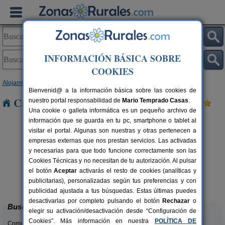
INFORMACIÓN BÁSICA SOBRE
COOKIES
Alojamientos
>
Galicia
>
Pontevedra
> Maceira
Bienvenid@ a la información básica sobre las cookies de
Casas Rurales cerca de Maceira
nuestro portal responsabilidad de
Mario Temprado Casas
.
Una cookie o galleta informática es un pequeño archivo de
información que se guarda en tu pc, smartphone o tablet al
visitar el portal. Algunas son nuestras y otras pertenecen a
empresas externas que nos prestan servicios. Las activadas
y necesarias para que todo funcione correctamente son las
Cookies Técnicas y no necesitan de tu autorización. Al pulsar
el botón
Aceptar
activarás el resto de cookies (analíticas y
Apartamentos Puerto Basella
rs.
2-5+1 pers.
publicitarias), personalizadas según tus preferencias y con
 €
40 €
Vilanova de Arousa (Pontevedra)
desde
publicidad ajustada a tus búsquedas. Estas últimas puedes
desactivarlas por completo pulsando el botón
Rechazar
o
Buscar
elegir su activación/desactivación desde “Configuración de
Cookies”. Más información en nuestra
POLÍTICA DE
Comunidades: