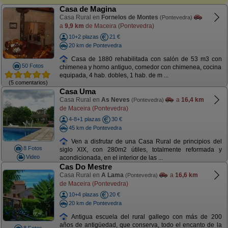
Casa de Magina
Casa Rural en
Fornelos de Montes
(Pontevedra)
a
9,9 km
de Maceira (Pontevedra)
10+2 plazas
21 €
20 km de Pontevedra
Casa de 1880 rehabilitada con salón de 53 m3 con
50 Fotos
chimenea y horno antiguo, comedor con chimenea, cocina
equipada, 4 hab. dobles, 1 hab. de m ...
(5 comentarios)
Casa Uma
Casa Rural en
As Neves
a
16,4 km
(Pontevedra)
de Maceira (Pontevedra)
4-8+1 plazas
30 €
45 km de Pontevedra
Ven a disfrutar de una Casa Rural de principios del
8 Fotos
siglo XIX, con 280m2 útiles, totalmente reformada y
Video
acondicionada, en el interior de las ...
Cas Do Mestre
Casa Rural en
A Lama
a
16,6 km
(Pontevedra)
de Maceira (Pontevedra)
10+4 plazas
20 €
20 km de Pontevedra
Antigua escuela del rural gallego con más de 200
años de antigüedad, que conserva, todo el encanto de la