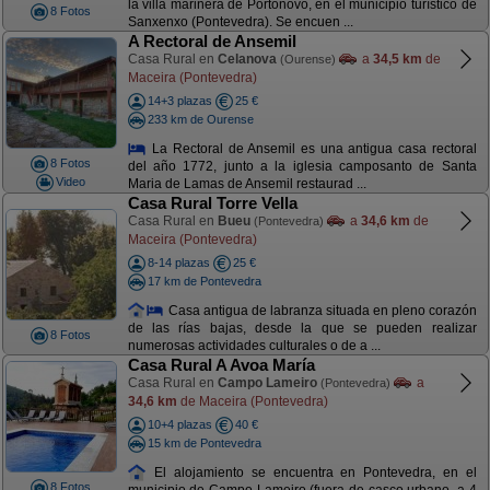
la villa marinera de Portonovo, en el municipio turístico de
8 Fotos
Sanxenxo (Pontevedra). Se encuen ...
A Rectoral de Ansemil
Casa Rural en
Celanova
a
34,5 km
de
(Ourense)
Maceira (Pontevedra)
14+3 plazas
25 €
233 km de Ourense
La Rectoral de Ansemil es una antigua casa rectoral
8 Fotos
del año 1772, junto a la iglesia camposanto de Santa
Video
Maria de Lamas de Ansemil restaurad ...
Casa Rural Torre Vella
Casa Rural en
Bueu
a
34,6 km
de
(Pontevedra)
Maceira (Pontevedra)
8-14 plazas
25 €
17 km de Pontevedra
Casa antigua de labranza situada en pleno corazón
de las rías bajas, desde la que se pueden realizar
8 Fotos
numerosas actividades culturales o de a ...
Casa Rural A Avoa María
Casa Rural en
Campo Lameiro
a
(Pontevedra)
34,6 km
de Maceira (Pontevedra)
10+4 plazas
40 €
15 km de Pontevedra
El alojamiento se encuentra en Pontevedra, en el
8 Fotos