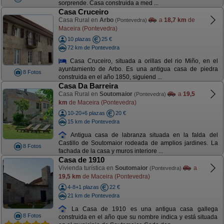
sorprende. Casa construida a med ...
Casa Cruceiro
Casa Rural en
Arbo
a
18,7 km
de
(Pontevedra)
Maceira (Pontevedra)
10 plazas
25 €
72 km de Pontevedra
Casa Cruceiro, situada a orillas del rio Miño, en el
ayuntamiento de Arbo. Es una antigua casa de piedra
8 Fotos
construida en el año 1850, siguiend ...
Casa Da Barreira
Casa Rural en
Soutomaior
a
19,5
(Pontevedra)
km
de Maceira (Pontevedra)
10-20+6 plazas
20 €
15 km de Pontevedra
Antigua casa de labranza situada en la falda del
Castillo de Soutomaior rodeada de amplios jardines. La
8 Fotos
fachada de la casa y muros interiore ...
Casa de 1910
Vivienda turística en
Soutomaior
a
(Pontevedra)
19,5 km
de Maceira (Pontevedra)
4-8+1 plazas
22 €
21 km de Pontevedra
La Casa de 1910 es una antigua casa gallega
8 Fotos
construida en el año que su nombre indica y está situada