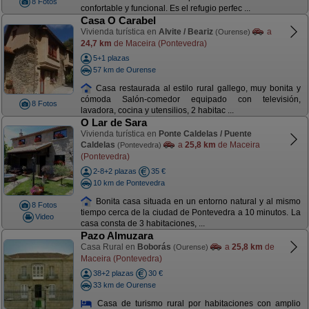
8 Fotos
confortable y funcional. Es el refugio perfec ...
Casa O Carabel
Vivienda turística en
Alvite / Beariz
a
(Ourense)
24,7 km
de Maceira (Pontevedra)
5+1 plazas
57 km de Ourense
Casa restaurada al estilo rural gallego, muy bonita y
cómoda Salón-comedor equipado con televisión,
8 Fotos
lavadora, cocina y utensilios, 2 habitac ...
O Lar de Sara
Vivienda turística en
Ponte Caldelas / Puente
Caldelas
a
25,8 km
de Maceira
(Pontevedra)
(Pontevedra)
2-8+2 plazas
35 €
10 km de Pontevedra
Bonita casa situada en un entorno natural y al mismo
8 Fotos
tiempo cerca de la ciudad de Pontevedra a 10 minutos. La
Video
casa consta de 3 habitaciones, ...
Pazo Almuzara
Casa Rural en
Boborás
a
25,8 km
de
(Ourense)
Maceira (Pontevedra)
38+2 plazas
30 €
33 km de Ourense
Casa de turismo rural por habitaciones con amplio