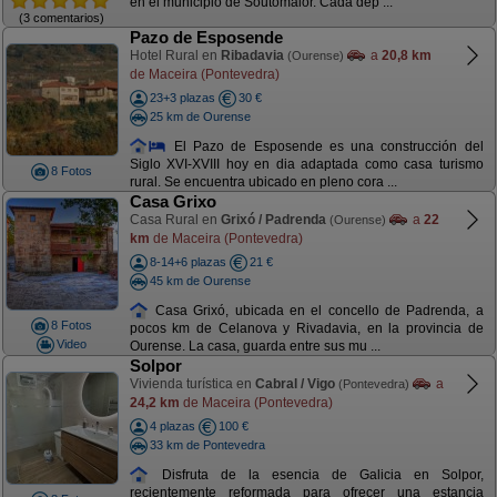
en el municipio de Soutomaior. Cada dep ...
(3 comentarios)
Pazo de Esposende
Hotel Rural en
Ribadavia
a
20,8 km
(Ourense)
de Maceira (Pontevedra)
23+3 plazas
30 €
25 km de Ourense
El Pazo de Esposende es una construcción del
Siglo XVI-XVIII hoy en dia adaptada como casa turismo
8 Fotos
rural. Se encuentra ubicado en pleno cora ...
Casa Grixo
Casa Rural en
Grixó / Padrenda
a
22
(Ourense)
km
de Maceira (Pontevedra)
8-14+6 plazas
21 €
45 km de Ourense
Casa Grixó, ubicada en el concello de Padrenda, a
8 Fotos
pocos km de Celanova y Rivadavia, en la provincia de
Video
Ourense. La casa, guarda entre sus mu ...
Solpor
Vivienda turística en
Cabral / Vigo
a
(Pontevedra)
24,2 km
de Maceira (Pontevedra)
4 plazas
100 €
33 km de Pontevedra
Disfruta de la esencia de Galicia en Solpor,
recientemente reformada para ofrecer una estancia