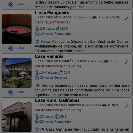
jardín y piscina ubicada en un entorno de bellos paisajes,
8 Fotos
rico en arte románico y aguas t ...
Finca Mangüeiro
Casa Rural en
Vilaboa
a
26,1 km
de
(Pontevedra)
Maceira (Pontevedra)
2-8 plazas
20 €
10 km de Pontevedra
Finca Mangüeiro, Situada en Sta. Cristina de Cobres,
Ayuntamiento de Vilaboa, en la Provincia de Pontevedra.
8 Fotos
Es una casa rural tradicional d ...
Casa Ramirás
Casa Rural en
Ramirás / O Viso
a
28
(Ourense)
km
de Maceira (Pontevedra)
16+4 plazas
25 €
30 km de Ourense
Hemos recuperado nuestra vieja casa familiar para
convertirla en una casa confortable donde recibir a todos
8 Fotos
aquellos que quieran venir a con ...
Casa Rural Galiñanes
Casa Rural en
Las Chouzas
a
30,9
(Pontevedra)
km
de Maceira (Pontevedra)
20 plazas
25 €
20 km de Pontevedra
Casa Galiñanes fue inaugurada recientemente en