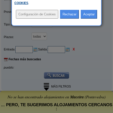
COOKIES
.
Provincias/Islas:
Tipo alquiler:
Plazas:
X
Entrada:
Salida:
Fechas más buscadas
pueblo:
MÁS FILTROS
No se han encontrado alojamientos en
Maceira
(Pontevedra)
... PERO, TE SUGERIMOS ALOJAMIENTOS CERCANOS
: