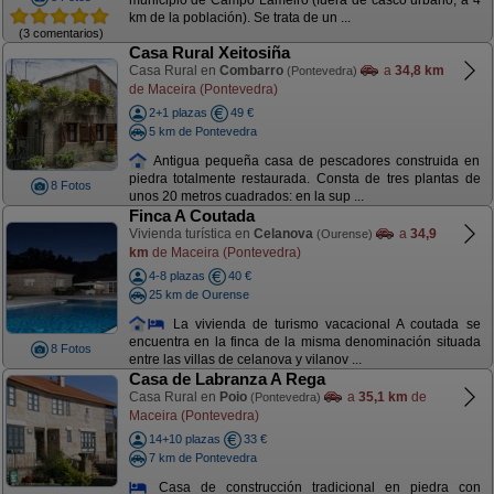
municipio de Campo Lameiro (fuera de casco urbano, a 4
km de la población). Se trata de un ...
(3 comentarios)
Casa Rural Xeitosiña
Casa Rural en
Combarro
a
34,8 km
(Pontevedra)
de Maceira (Pontevedra)
2+1 plazas
49 €
5 km de Pontevedra
Antigua pequeña casa de pescadores construida en
piedra totalmente restaurada. Consta de tres plantas de
8 Fotos
unos 20 metros cuadrados: en la sup ...
Finca A Coutada
Vivienda turística en
Celanova
a
34,9
(Ourense)
km
de Maceira (Pontevedra)
4-8 plazas
40 €
25 km de Ourense
La vivienda de turismo vacacional A coutada se
encuentra en la finca de la misma denominación situada
8 Fotos
entre las villas de celanova y vilanov ...
Casa de Labranza A Rega
Casa Rural en
Poio
a
35,1 km
de
(Pontevedra)
Maceira (Pontevedra)
14+10 plazas
33 €
7 km de Pontevedra
Casa de construcción tradicional en piedra con