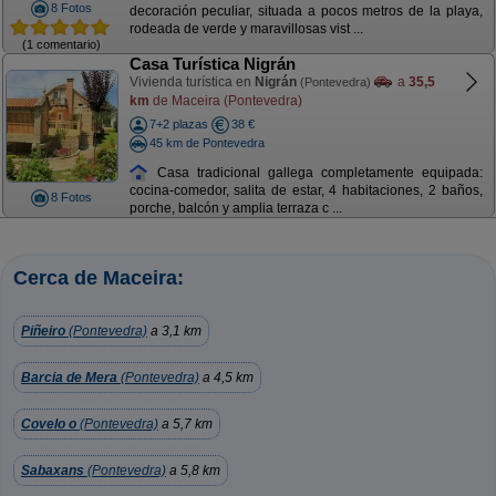
8 Fotos
decoración peculiar, situada a pocos metros de la playa,
rodeada de verde y maravillosas vist ...
(1 comentario)
Casa Turística Nigrán
Vivienda turística en
Nigrán
a
35,5
(Pontevedra)
km
de Maceira (Pontevedra)
7+2 plazas
38 €
45 km de Pontevedra
Casa tradicional gallega completamente equipada:
cocina-comedor, salita de estar, 4 habitaciones, 2 baños,
8 Fotos
porche, balcón y amplia terraza c ...
Cerca de Maceira:
Piñeiro
(Pontevedra)
a 3,1 km
Barcia de Mera
(Pontevedra)
a 4,5 km
Covelo o
(Pontevedra)
a 5,7 km
Sabaxans
(Pontevedra)
a 5,8 km