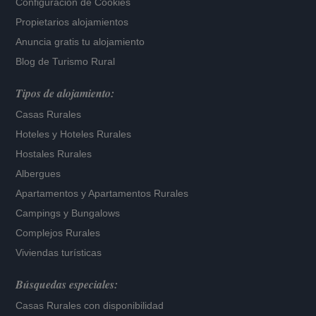
Configuración de Cookies
Propietarios alojamientos
Anuncia gratis tu alojamiento
Blog de Turismo Rural
Tipos de alojamiento:
Casas Rurales
Hoteles
y
Hoteles Rurales
Hostales Rurales
Albergues
Apartamentos
y
Apartamentos Rurales
Campings y Bungalows
Complejos Rurales
Viviendas turísticas
Búsquedas especiales:
Casas Rurales con disponibilidad