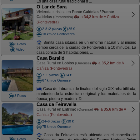
Es una casa rural tradicional d ...
O Lar de Sara
Vivienda turística en
Ponte Caldelas / Puente
Caldelas
a
34,2 km
de A Cañiza
(Pontevedra)
(Pontevedra)
2-8+2 plazas
35 €
10 km de Pontevedra
Bonita casa situada en un entorno natural y al mismo
8 Fotos
tiempo cerca de la ciudad de Pontevedra a 10 minutos. La
Video
casa consta de 3 habitaciones, ...
Casa Baralló
Casa Rural en
Lobios
a
35,2 km
de A
(Ourense)
Cañiza (Pontevedra)
7+1 plazas
24 €
67 km de Ourense
Casa de labranza de finales del siglo XIX rehabilitada,
manteniendo la estructura original y los materiales de la
8 Fotos
época, piedra y madera. Di ...
Casa da Feiravella
Casa Rural en
Entrimo
a
35,6 km
de A
(Ourense)
Cañiza (Pontevedra)
24+6 plazas
30 €
75 km de Ourense
Casa da Feiravella está ubicada en el concello de
8 Fotos