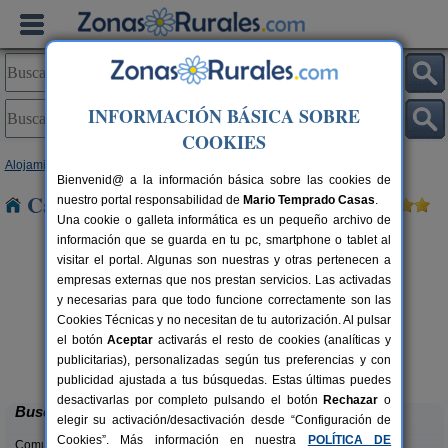
INFORMACIÓN BÁSICA SOBRE
COOKIES
Alojamientos
>
Galicia
>
Pontevedra
> A Cañiza
Bienvenid@ a la información básica sobre las cookies de
Casas Rurales cerca de A Cañiza
nuestro portal responsabilidad de
Mario Temprado Casas
.
Una cookie o galleta informática es un pequeño archivo de
información que se guarda en tu pc, smartphone o tablet al
visitar el portal. Algunas son nuestras y otras pertenecen a
empresas externas que nos prestan servicios. Las activadas
y necesarias para que todo funcione correctamente son las
Cookies Técnicas y no necesitan de tu autorización. Al pulsar
el botón
Aceptar
activarás el resto de cookies (analíticas y
Casa Vacacional O Trisquel
rs.
6+1 pers.
publicitarias), personalizadas según tus preferencias y con
 €
18 €
Meis (Pontevedra)
desde
publicidad ajustada a tus búsquedas. Estas últimas puedes
desactivarlas por completo pulsando el botón
Rechazar
o
Buscar
elegir su activación/desactivación desde “Configuración de
Cookies”. Más información en nuestra
POLÍTICA DE
Comunidades: