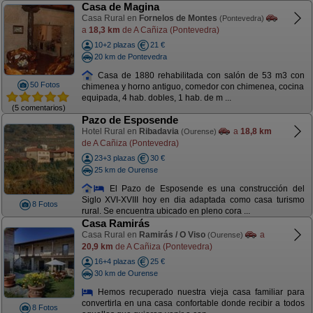
Casa de Magina
Casa Rural en
Fornelos de Montes
(Pontevedra)
a
18,3 km
de A Cañiza (Pontevedra)
10+2 plazas
21 €
20 km de Pontevedra
Casa de 1880 rehabilitada con salón de 53 m3 con
50 Fotos
chimenea y horno antiguo, comedor con chimenea, cocina
equipada, 4 hab. dobles, 1 hab. de m ...
(5 comentarios)
Pazo de Esposende
Hotel Rural en
Ribadavia
a
18,8 km
(Ourense)
de A Cañiza (Pontevedra)
23+3 plazas
30 €
25 km de Ourense
El Pazo de Esposende es una construcción del
Siglo XVI-XVIII hoy en dia adaptada como casa turismo
8 Fotos
rural. Se encuentra ubicado en pleno cora ...
Casa Ramirás
Casa Rural en
Ramirás / O Viso
a
(Ourense)
20,9 km
de A Cañiza (Pontevedra)
16+4 plazas
25 €
30 km de Ourense
Hemos recuperado nuestra vieja casa familiar para
convertirla en una casa confortable donde recibir a todos
8 Fotos