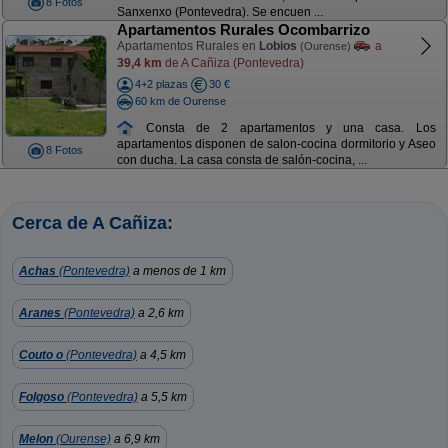
8 Fotos
Sanxenxo (Pontevedra). Se encuen ...
Apartamentos Rurales Ocombarrizo
Apartamentos Rurales en
Lobios
a
(Ourense)
39,4 km
de A Cañiza (Pontevedra)
4+2 plazas
30 €
60 km de Ourense
Consta de 2 apartamentos y una casa. Los
apartamentos disponen de salon-cocina dormitorio y Aseo
8 Fotos
con ducha. La casa consta de salón-cocina, ...
Cerca de A Cañiza:
Achas
(Pontevedra)
a menos de 1 km
Aranes
(Pontevedra)
a 2,6 km
Couto o
(Pontevedra)
a 4,5 km
Folgoso
(Pontevedra)
a 5,5 km
Melon
(Ourense)
a 6,9 km