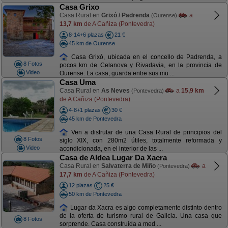
Casa Grixo
Casa Rural en
Grixó / Padrenda
a
(Ourense)
13,7 km
de A Cañiza (Pontevedra)
8-14+6 plazas
21 €
45 km de Ourense
Casa Grixó, ubicada en el concello de Padrenda, a
8 Fotos
pocos km de Celanova y Rivadavia, en la provincia de
Video
Ourense. La casa, guarda entre sus mu ...
Casa Uma
Casa Rural en
As Neves
a
15,9 km
(Pontevedra)
de A Cañiza (Pontevedra)
4-8+1 plazas
30 €
45 km de Pontevedra
Ven a disfrutar de una Casa Rural de principios del
8 Fotos
siglo XIX, con 280m2 útiles, totalmente reformada y
Video
acondicionada, en el interior de las ...
Casa de Aldea Lugar Da Xacra
Casa Rural en
Salvaterra de Miño
a
(Pontevedra)
17,7 km
de A Cañiza (Pontevedra)
12 plazas
25 €
50 km de Pontevedra
Lugar da Xacra es algo completamente distinto dentro
de la oferta de turismo rural de Galicia. Una casa que
8 Fotos
sorprende. Casa construida a med ...