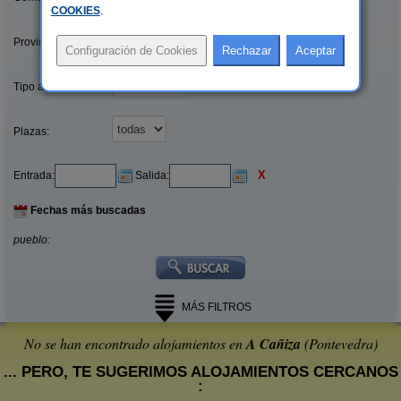
COOKIES
.
Provincias/Islas:
Tipo alquiler:
Plazas:
X
Entrada:
Salida:
Fechas más buscadas
pueblo:
MÁS FILTROS
No se han encontrado alojamientos en
A Cañiza
(Pontevedra)
... PERO, TE SUGERIMOS ALOJAMIENTOS CERCANOS
: