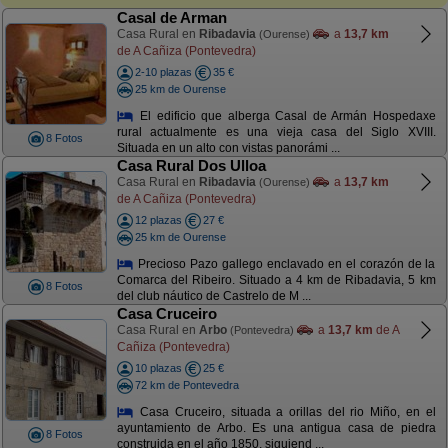
Casal de Arman
Casa Rural en
Ribadavia
a
13,7 km
(Ourense)
de A Cañiza (Pontevedra)
2-10 plazas
35 €
25 km de Ourense
El edificio que alberga Casal de Armán Hospedaxe
rural actualmente es una vieja casa del Siglo XVIII.
8 Fotos
Situada en un alto con vistas panorámi ...
Casa Rural Dos Ulloa
Casa Rural en
Ribadavia
a
13,7 km
(Ourense)
de A Cañiza (Pontevedra)
12 plazas
27 €
25 km de Ourense
Precioso Pazo gallego enclavado en el corazón de la
Comarca del Ribeiro. Situado a 4 km de Ribadavia, 5 km
8 Fotos
del club náutico de Castrelo de M ...
Casa Cruceiro
Casa Rural en
Arbo
a
13,7 km
de A
(Pontevedra)
Cañiza (Pontevedra)
10 plazas
25 €
72 km de Pontevedra
Casa Cruceiro, situada a orillas del rio Miño, en el
ayuntamiento de Arbo. Es una antigua casa de piedra
8 Fotos
construida en el año 1850, siguiend ...