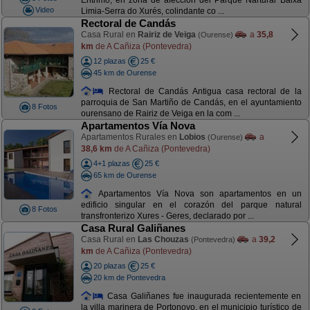
Entrimo, en zona de afección del Parque Nartural Baixa
Video
Limia-Serra do Xurés, colindante co ...
Rectoral de Candás
Casa Rural en
Rairiz de Veiga
a
35,8
(Ourense)
km
de A Cañiza (Pontevedra)
12 plazas
25 €
45 km de Ourense
Rectoral de Candás Antigua casa rectoral de la
parroquia de San Martiño de Candás, en el ayuntamiento
8 Fotos
ourensano de Rairiz de Veiga en la com ...
Apartamentos Vía Nova
Apartamentos Rurales en
Lobios
a
(Ourense)
38,6 km
de A Cañiza (Pontevedra)
4+1 plazas
25 €
65 km de Ourense
Apartamentos Vía Nova son apartamentos en un
edificio singular en el corazón del parque natural
8 Fotos
transfronterizo Xures - Geres, declarado por ...
Casa Rural Galiñanes
Casa Rural en
Las Chouzas
a
39,2
(Pontevedra)
km
de A Cañiza (Pontevedra)
20 plazas
25 €
20 km de Pontevedra
Casa Galiñanes fue inaugurada recientemente en
la villa marinera de Portonovo, en el municipio turístico de