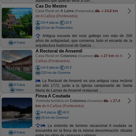
aquellos que quieran venir a con ...
Cas Do Mestre
Casa Rural en
A Lama
a
24,8 km
(Pontevedra)
de A Cañiza (Pontevedra)
10+4 plazas
20 €
20 km de Pontevedra
Antigua escuela del rural gallego con más de 200
años de antigüedad, que conserva, todo el encanto de la
8 Fotos
arquitectura tradicional de Galicia ...
A Rectoral de Ansemil
Casa Rural en
Celanova
a
27 km
de A
(Ourense)
Cañiza (Pontevedra)
14+3 plazas
25 €
233 km de Ourense
La Rectoral de Ansemil es una antigua casa rectoral
8 Fotos
del año 1772, junto a la iglesia camposanto de Santa
Video
Maria de Lamas de Ansemil restaurad ...
Finca A Coutada
Vivienda turística en
Celanova
a
27,4
(Ourense)
km
de A Cañiza (Pontevedra)
4-8 plazas
40 €
25 km de Ourense
La vivienda de turismo vacacional A coutada se
encuentra en la finca de la misma denominación situada
8 Fotos
entre las villas de celanova y vilanov ...