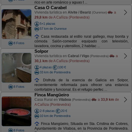
rico en arte románico y aguas t ...
Casa O Carabel
Vivienda turística en
Alvite / Beariz
a
(Ourense)
29,8 km
de A Cañiza (Pontevedra)
5+1 plazas
57 km de Ourense
Casa restaurada al estilo rural gallego, muy bonita y
cómoda Salón-comedor equipado con televisión,
8 Fotos
lavadora, cocina y utensilios, 2 habitac ...
Solpor
Vivienda turística en
Cabral / Vigo
a
(Pontevedra)
30,1 km
de A Cañiza (Pontevedra)
4 plazas
100 €
33 km de Pontevedra
Disfruta de la esencia de Galicia en Solpor,
recientemente reformada para ofrecer una estancia
8 Fotos
confortable y funcional. Es el refugio perfec ...
Finca Mangüeiro
Casa Rural en
Vilaboa
a
33,9 km
de
(Pontevedra)
A Cañiza (Pontevedra)
2-8 plazas
20 €
10 km de Pontevedra
Finca Mangüeiro, Situada en Sta. Cristina de Cobres,
Ayuntamiento de Vilaboa, en la Provincia de Pontevedra.
8 Fotos