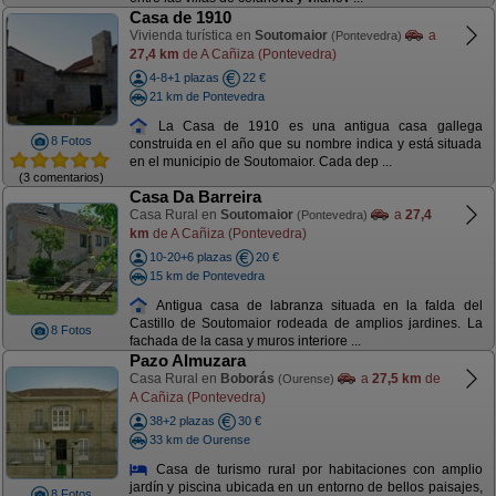
Casa de 1910
Vivienda turística en
Soutomaior
a
(Pontevedra)
27,4 km
de A Cañiza (Pontevedra)
4-8+1 plazas
22 €
21 km de Pontevedra
La Casa de 1910 es una antigua casa gallega
8 Fotos
construida en el año que su nombre indica y está situada
en el municipio de Soutomaior. Cada dep ...
(3 comentarios)
Casa Da Barreira
Casa Rural en
Soutomaior
a
27,4
(Pontevedra)
km
de A Cañiza (Pontevedra)
10-20+6 plazas
20 €
15 km de Pontevedra
Antigua casa de labranza situada en la falda del
Castillo de Soutomaior rodeada de amplios jardines. La
8 Fotos
fachada de la casa y muros interiore ...
Pazo Almuzara
Casa Rural en
Boborás
a
27,5 km
de
(Ourense)
A Cañiza (Pontevedra)
38+2 plazas
30 €
33 km de Ourense
Casa de turismo rural por habitaciones con amplio
jardín y piscina ubicada en un entorno de bellos paisajes,
8 Fotos