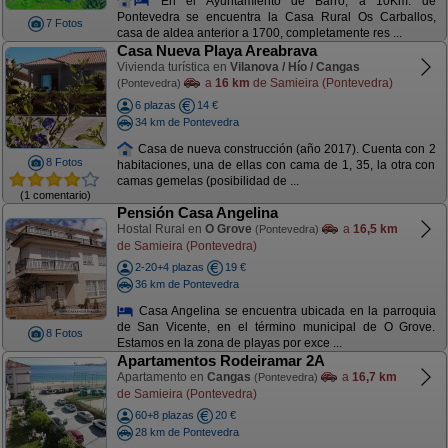
En el Ayuntamiento de Barro, a 10Km. de
Pontevedra se encuentra la Casa Rural Os Carballos,
7 Fotos
casa de aldea anterior a 1700, completamente res ...
Casa Nueva Playa Areabrava
Vivienda turística en
Vilanova / Hío / Cangas
a
16 km
de Samieira (Pontevedra)
(Pontevedra)
6 plazas
14 €
34 km de Pontevedra
Casa de nueva construcción (año 2017). Cuenta con 2
8 Fotos
habitaciones, una de ellas con cama de 1, 35, la otra con
camas gemelas (posibilidad de ...
(1 comentario)
Pensión Casa Angelina
Hostal Rural en
O Grove
a
16,5 km
(Pontevedra)
de Samieira (Pontevedra)
2-20+4 plazas
19 €
36 km de Pontevedra
Casa Angelina se encuentra ubicada en la parroquia
de San Vicente, en el término municipal de O Grove.
8 Fotos
Estamos en la zona de playas por exce ...
Apartamentos Rodeiramar 2A
Apartamento en
Cangas
a
16,7 km
(Pontevedra)
de Samieira (Pontevedra)
60+8 plazas
20 €
28 km de Pontevedra