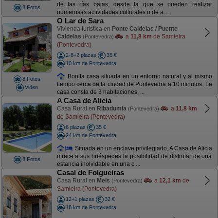
de las rías bajas, desde la que se pueden realizar
8 Fotos
numerosas actividades culturales o de a ...
O Lar de Sara
Vivienda turística en
Ponte Caldelas / Puente
Caldelas
a
11,8 km
de Samieira
(Pontevedra)
(Pontevedra)
2-8+2 plazas
35 €
10 km de Pontevedra
Bonita casa situada en un entorno natural y al mismo
8 Fotos
tiempo cerca de la ciudad de Pontevedra a 10 minutos. La
Video
casa consta de 3 habitaciones, ...
A Casa de Alicia
Casa Rural en
Ribadumia
a
11,8 km
(Pontevedra)
de Samieira (Pontevedra)
6 plazas
35 €
24 km de Pontevedra
Situada en un enclave privilegiado, A Casa de Alicia
ofrece a sus huéspedes la posibilidad de disfrutar de una
8 Fotos
estancia inolvidable en una c ...
Casal de Folgueiras
Casa Rural en
Meis
a
12,1 km
de
(Pontevedra)
Samieira (Pontevedra)
12+1 plazas
32 €
18 km de Pontevedra