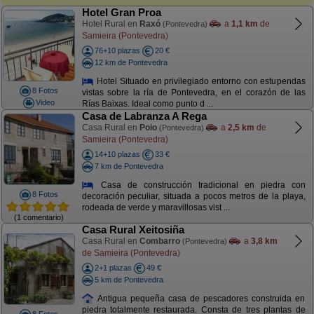
Hotel Gran Proa
Hotel Rural en
Raxó
a
1,1 km
de
(Pontevedra)
Samieira (Pontevedra)
76+10 plazas
20 €
12 km de Pontevedra
Hotel Situado en privilegiado entorno con estupendas
8 Fotos
vistas sobre la ría de Pontevedra, en el corazón de las
Video
Rías Baixas. Ideal como punto d ...
Casa de Labranza A Rega
Casa Rural en
Poio
a
2,5 km
de
(Pontevedra)
Samieira (Pontevedra)
14+10 plazas
33 €
7 km de Pontevedra
Casa de construcción tradicional en piedra con
8 Fotos
decoración peculiar, situada a pocos metros de la playa,
rodeada de verde y maravillosas vist ...
(1 comentario)
Casa Rural Xeitosiña
Casa Rural en
Combarro
a
3,8 km
(Pontevedra)
de Samieira (Pontevedra)
2+1 plazas
49 €
5 km de Pontevedra
Antigua pequeña casa de pescadores construida en
piedra totalmente restaurada. Consta de tres plantas de