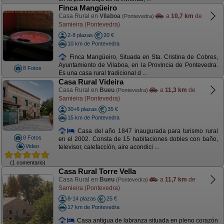
Finca Mangüeiro
Casa Rural en
Vilaboa
a
10,7 km
de
(Pontevedra)
Samieira (Pontevedra)
2-8 plazas
20 €
10 km de Pontevedra
Finca Mangüeiro, Situada en Sta. Cristina de Cobres,
Ayuntamiento de Vilaboa, en la Provincia de Pontevedra.
8 Fotos
Es una casa rural tradicional d ...
Casa Rural Videira
Casa Rural en
Bueu
a
11,3 km
de
(Pontevedra)
Samieira (Pontevedra)
30+6 plazas
35 €
15 km de Pontevedra
Casa del año 1847 inaugurada para turismo rural
8 Fotos
en el 2002. Consta de 15 habitaciones dobles con baño,
Video
televisor, calefacción, aire acondici ...
(1 comentario)
Casa Rural Torre Vella
Casa Rural en
Bueu
a
11,7 km
de
(Pontevedra)
Samieira (Pontevedra)
8-14 plazas
25 €
17 km de Pontevedra
Casa antigua de labranza situada en pleno corazón