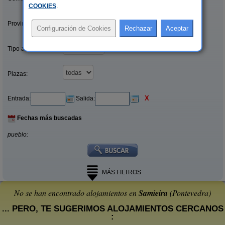
COOKIES
.
Provincias/Islas:
Tipo alquiler:
Plazas:
X
Entrada:
Salida:
Fechas más buscadas
pueblo:
MÁS FILTROS
No se han encontrado alojamientos en
Samieira
(Pontevedra)
... PERO, TE SUGERIMOS ALOJAMIENTOS CERCANOS
: