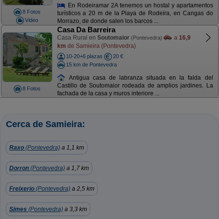
En Rodeiramar 2A tenemos un hostal y apartamentos
8 Fotos
turísticos a 20 m de la Playa de Rodeira, en Cangas do
Video
Morrazo, de donde salen los barcos ...
Casa Da Barreira
Casa Rural en
Soutomaior
a
16,9
(Pontevedra)
km
de Samieira (Pontevedra)
10-20+6 plazas
20 €
15 km de Pontevedra
Antigua casa de labranza situada en la falda del
Castillo de Soutomaior rodeada de amplios jardines. La
8 Fotos
fachada de la casa y muros interiore ...
Cerca de Samieira:
Raxo
(Pontevedra)
a 1,1 km
Dorron
(Pontevedra)
a 1,7 km
Freixerio
(Pontevedra)
a 2,5 km
Simes
(Pontevedra)
a 3,3 km