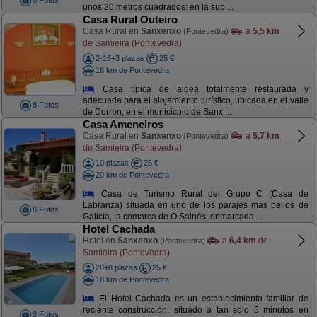
8 Fotos
unos 20 metros cuadrados: en la sup ...
Casa Rural Outeiro
Casa Rural en
Sanxenxo
a
5,5 km
(Pontevedra)
de Samieira (Pontevedra)
2-16+3 plazas
25 €
16 km de Pontevedra
Casa típica de aldea totalmente restaurada y
adecuada para el alojamiento turístico, ubicada en el valle
8 Fotos
de Dorrón, en el municicpio de Sanx ...
Casa Ameneiros
Casa Rural en
Sanxenxo
a
5,7 km
(Pontevedra)
de Samieira (Pontevedra)
10 plazas
25 €
20 km de Pontevedra
Casa de Turismo Rural del Grupo C (Casa de
Labranza) situada en uno de los parajes mas bellos de
8 Fotos
Galicia, la comarca de O Salnés, enmarcada ...
Hotel Cachada
Hotel en
Sanxenxo
a
6,4 km
de
(Pontevedra)
Samieira (Pontevedra)
20+8 plazas
25 €
18 km de Pontevedra
El Hotel Cachada es un establecimiento familiar de
reciente construcción, situado a tan solo 5 minutos en
8 Fotos