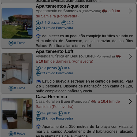
practicar diversas actividades (sender ...
Apartamentos Aqualecer
Apartamento en
Sanxenxo
a
9 km
(Pontevedra)
de Samieira (Pontevedra)
2-4+2 plazas
12 €
24 km de Pontevedra
Aqualecer es un pequeño complejo turístico situado en
el municipio de Sanxenxo, en el corazón de las Rías
8 Fotos
Baixas. Se sitúa a las afueras del ...
Apartamento Loft
Vivienda turística en
Beluso / Bueu
(Pontevedra)
a
10 km
de Samieira (Pontevedra)
2-3 plazas
18 €
23 km de Pontevedra
Estudio nuevo a estrenar en el centro de beluso. Para
2 o 3 personas. Dispone de habitación con cama de 120,
8 Fotos
baño completocon bañera y cocin ...
Casa Herminia
Casa Rural en
Bueu
a
10,4 km
de
(Pontevedra)
Samieira (Pontevedra)
2-6 plazas
16 €
18 km de Pontevedra
Apartamento a 350 metros de la playa con vistas al
mar y al campo. Apartamento de 3 habitaciones, ubicado
8 Fotos
en la planta baja de la vivienda, ...