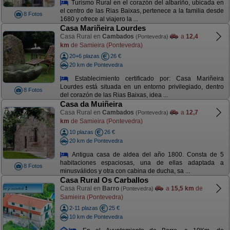
Turismo Rural en el corazón del albariño, ubicada en
el centro de las Rias Baixas, pertenece a la familia desde
8 Fotos
1680 y ofrece al viajero la ...
Casa Mariñeira Lourdes
Casa Rural en
Cambados
a
12,4
(Pontevedra)
km
de Samieira (Pontevedra)
20+6 plazas
26 €
20 km de Pontevedra
Establecimiento certificado por: Casa Mariñeira
Lourdes está situada en un entorno privilegiado, dentro
8 Fotos
del corazón de las Rias Baixas, idea ...
Casa da Muiñeira
Casa Rural en
Cambados
a
12,7
(Pontevedra)
km
de Samieira (Pontevedra)
10 plazas
26 €
20 km de Pontevedra
Antigua casa de aldea del año 1800. Consta de 5
habitaciones espaciosas, una de ellas adaptada a
8 Fotos
minusválidos y otra con cabina de ducha, sa ...
Casa Rural Os Carballos
Casa Rural en
Barro
a
15,5 km
de
(Pontevedra)
Samieira (Pontevedra)
2-11 plazas
25 €
10 km de Pontevedra