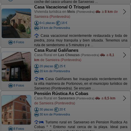
coche del casco urbano de Sanxenxo ...
Casa Vacacional O Trisquel
Vivienda turística en
Meis
a
8 km
de
(Pontevedra)
Samieira (Pontevedra)
6+1 plazas
18 €
24 km de Pontevedra
Casa vacacional recientemente restaurada y toda de
piedra, zona muy tranquila y bien situada. Tenemos una
8 Fotos
ruta de senderismo a 5 minutos y e ...
Casa Rural Galiñanes
Casa Rural en
Las Chouzas
a
8,1
(Pontevedra)
km
de Samieira (Pontevedra)
20 plazas
25 €
20 km de Pontevedra
Casa Galiñanes fue inaugurada recientemente en
la villa marinera de Portonovo, en el municipio turístico de
8 Fotos
Sanxenxo (Pontevedra). Se encuen ...
Pensión Rústica As Cobas
Casa Rural en
Sanxenxo
a
8,5 km
(Pontevedra)
de Samieira (Pontevedra)
30 plazas
20 €
30 km de Pontevedra
Turismo rural en Sanxenxo en Pension Rustica As
Cobas * * Entorno rural cerca de la playa. Ideal para
8 Fotos