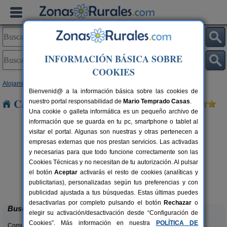
INFORMACIÓN BÁSICA SOBRE
COOKIES
Alojamientos
>
Galicia
>
Pontevedra
> Samieira
Bienvenid@ a la información básica sobre las cookies de
Casas Rurales cerca de Samieira
nuestro portal responsabilidad de
Mario Temprado Casas
.
Una cookie o galleta informática es un pequeño archivo de
información que se guarda en tu pc, smartphone o tablet al
visitar el portal. Algunas son nuestras y otras pertenecen a
empresas externas que nos prestan servicios. Las activadas
y necesarias para que todo funcione correctamente son las
Cookies Técnicas y no necesitan de tu autorización. Al pulsar
el botón
Aceptar
activarás el resto de cookies (analíticas y
Casa Rural Videira
rs.
30+6 pers.
publicitarias), personalizadas según tus preferencias y con
 €
35 €
Bueu (Pontevedra)
desde
publicidad ajustada a tus búsquedas. Estas últimas puedes
desactivarlas por completo pulsando el botón
Rechazar
o
Buscar
elegir su activación/desactivación desde “Configuración de
Cookies”. Más información en nuestra
POLÍTICA DE
Comunidades: