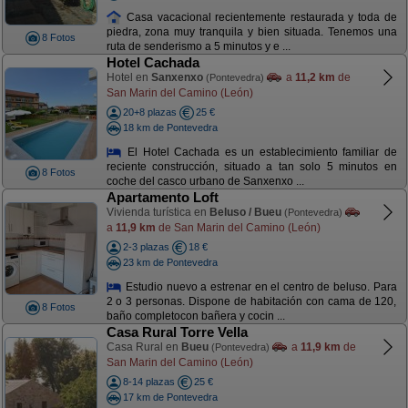
Casa vacacional recientemente restaurada y toda de
piedra, zona muy tranquila y bien situada. Tenemos una
8 Fotos
ruta de senderismo a 5 minutos y e ...
Hotel Cachada
Hotel en
Sanxenxo
a
11,2 km
de
(Pontevedra)
San Marin del Camino (León)
20+8 plazas
25 €
18 km de Pontevedra
El Hotel Cachada es un establecimiento familiar de
reciente construcción, situado a tan solo 5 minutos en
8 Fotos
coche del casco urbano de Sanxenxo ...
Apartamento Loft
Vivienda turística en
Beluso / Bueu
(Pontevedra)
a
11,9 km
de San Marin del Camino (León)
2-3 plazas
18 €
23 km de Pontevedra
Estudio nuevo a estrenar en el centro de beluso. Para
2 o 3 personas. Dispone de habitación con cama de 120,
8 Fotos
baño completocon bañera y cocin ...
Casa Rural Torre Vella
Casa Rural en
Bueu
a
11,9 km
de
(Pontevedra)
San Marin del Camino (León)
8-14 plazas
25 €
17 km de Pontevedra