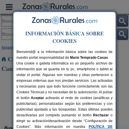
INFORMACIÓN BÁSICA SOBRE
COOKIES
Alojamientos
>
Castilla y León
>
León
> San Marin del Camino
Bienvenid@ a la información básica sobre las cookies de
Casas Rurales cerca de San Marin del
nuestro portal responsabilidad de
Mario Temprado Casas
.
Una cookie o galleta informática es un pequeño archivo de
Camino
información que se guarda en tu pc, smartphone o tablet al
visitar el portal. Algunas son nuestras y otras pertenecen a
empresas externas que nos prestan servicios. Las activadas
y necesarias para que todo funcione correctamente son las
Cookies Técnicas y no necesitan de tu autorización. Al pulsar
el botón
Aceptar
activarás el resto de cookies (analíticas y
publicitarias), personalizadas según tus preferencias y con
publicidad ajustada a tus búsquedas. Estas últimas puedes
Complejo Rural Aguas Frías
rs.
8+1 pers.
 €
27 €
La Omañuela (León)
desde
desactivarlas por completo pulsando el botón
Rechazar
o
elegir su activación/desactivación desde “Configuración de
Cookies”. Más información en nuestra
POLÍTICA DE
Buscar