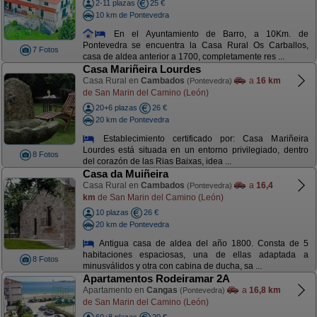
2-11 plazas
25 €
10 km de Pontevedra
En el Ayuntamiento de Barro, a 10Km. de
Pontevedra se encuentra la Casa Rural Os Carballos,
7 Fotos
casa de aldea anterior a 1700, completamente res ...
Casa Mariñeira Lourdes
Casa Rural en
Cambados
a
16 km
(Pontevedra)
de San Marin del Camino (León)
20+6 plazas
26 €
20 km de Pontevedra
Establecimiento certificado por: Casa Mariñeira
Lourdes está situada en un entorno privilegiado, dentro
8 Fotos
del corazón de las Rias Baixas, idea ...
Casa da Muiñeira
Casa Rural en
Cambados
a
16,4
(Pontevedra)
km
de San Marin del Camino (León)
10 plazas
26 €
20 km de Pontevedra
Antigua casa de aldea del año 1800. Consta de 5
habitaciones espaciosas, una de ellas adaptada a
8 Fotos
minusválidos y otra con cabina de ducha, sa ...
Apartamentos Rodeiramar 2A
Apartamento en
Cangas
a
16,8 km
(Pontevedra)
de San Marin del Camino (León)