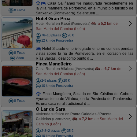
Casa Galiñanes fue inaugurada recientemente en
la villa marinera de Portonovo, en el municipio turístico de
8 Fotos
Sanxenxo (Pontevedra). Se encuen ...
Hotel Gran Proa
Hotel Rural en
Raxó
a
5,2 km
de
(Pontevedra)
San Marin del Camino (León)
76+10 plazas
20 €
12 km de Pontevedra
Hotel Situado en privilegiado entorno con estupendas
8 Fotos
vistas sobre la ría de Pontevedra, en el corazón de las
Video
Rías Baixas. Ideal como punto d ...
Finca Mangüeiro
Casa Rural en
Vilaboa
a
6,7 km
de
(Pontevedra)
San Marin del Camino (León)
2-8 plazas
20 €
10 km de Pontevedra
Finca Mangüeiro, Situada en Sta. Cristina de Cobres,
Ayuntamiento de Vilaboa, en la Provincia de Pontevedra.
8 Fotos
Es una casa rural tradicional d ...
O Lar de Sara
Vivienda turística en
Ponte Caldelas / Puente
Caldelas
a
7,2 km
de San Marin del
(Pontevedra)
Camino (León)
2-8+2 plazas
35 €
10 km de Pontevedra