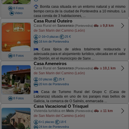
Bonita casa situada en un entorno natural y al mismo
8 Fotos
tiempo cerca de la ciudad de Pontevedra a 10 minutos. La
Video
casa consta de 3 habitaciones, ...
Casa Rural Outeiro
Casa Rural en
Sanxenxo
a
9,8 km
(Pontevedra)
de San Marin del Camino (León)
2-16+3 plazas
25 €
16 km de Pontevedra
Casa típica de aldea totalmente restaurada y
adecuada para el alojamiento turístico, ubicada en el valle
8 Fotos
de Dorrón, en el municicpio de Sanx ...
Casa Ameneiros
Casa Rural en
Sanxenxo
a
10,1 km
(Pontevedra)
de San Marin del Camino (León)
10 plazas
25 €
20 km de Pontevedra
Casa de Turismo Rural del Grupo C (Casa de
Labranza) situada en uno de los parajes mas bellos de
8 Fotos
Galicia, la comarca de O Salnés, enmarcada ...
Casa Vacacional O Trisquel
Vivienda turística en
Meis
a
11 km
(Pontevedra)
de San Marin del Camino (León)
6+1 plazas
18 €
24 km de Pontevedra