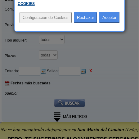
COOKIES
.
Comunidades:
Provincias/Islas:
Tipo alquiler:
Plazas:
X
Entrada:
Salida:
Fechas más buscadas
pueblo:
MÁS FILTROS
No se han encontrado alojamientos en
San Marin del Camino
(León)