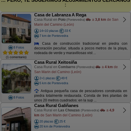
... PERO, TE SUGERIMOS ALOJAMIENTOS CERCANOS
:
Casa de Labranza A Rega
Casa Rural en
Poio
a
3,8 km
de San
(Pontevedra)
Marin del Camino (León)
14+10 plazas
33 €
7 km de Pontevedra
Casa de construcción tradicional en piedra con
8 Fotos
decoración peculiar, situada a pocos metros de la playa,
rodeada de verde y maravillosas vist ...
(1 comentario)
Casa Rural Xeitosiña
Casa Rural en
Combarro
a
4 km
de
(Pontevedra)
San Marin del Camino (León)
2+1 plazas
49 €
5 km de Pontevedra
Antigua pequeña casa de pescadores construida en
piedra totalmente restaurada. Consta de tres plantas de
8 Fotos
unos 20 metros cuadrados: en la sup ...
Casa Rural Galiñanes
Casa Rural en
Las Chouzas
a
4,9
(Pontevedra)
km
de San Marin del Camino (León)
20 plazas
25 €
20 km de Pontevedra