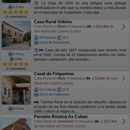
La Casa de 1910 es una antigua casa gallega
8 Fotos
construida en el año que su nombre indica y está situada
en el municipio de Soutomaior. Cada dep ...
(3 comentarios)
Casa Rural Videira
Casa Rural en
Bueu
a
12,4 km
de
(Pontevedra)
San Marin del Camino (León)
30+6 plazas
35 €
15 km de Pontevedra
Casa del año 1847 inaugurada para turismo rural
8 Fotos
en el 2002. Consta de 15 habitaciones dobles con baño,
Video
televisor, calefacción, aire acondici ...
(1 comentario)
Casal de Folgueiras
Casa Rural en
Meis
a
13 km
de San
(Pontevedra)
Marin del Camino (León)
12+1 plazas
32 €
18 km de Pontevedra
Turismo Rural en el corazón del albariño, ubicada en
el centro de las Rias Baixas, pertenece a la familia desde
8 Fotos
1680 y ofrece al viajero la ...
Pensión Rústica As Cobas
Casa Rural en
Sanxenxo
a
13,3 km
(Pontevedra)
de San Marin del Camino (León)