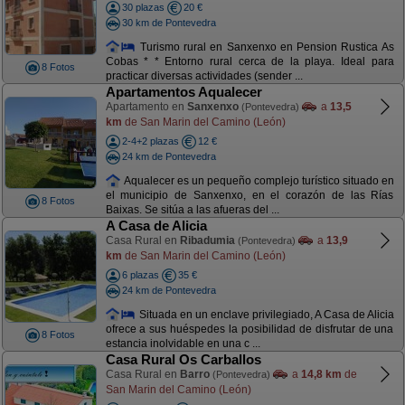
30 plazas
20 €
30 km de Pontevedra
Turismo rural en Sanxenxo en Pension Rustica As
Cobas * * Entorno rural cerca de la playa. Ideal para
8 Fotos
practicar diversas actividades (sender ...
Apartamentos Aqualecer
Apartamento en
Sanxenxo
a
13,5
(Pontevedra)
km
de San Marin del Camino (León)
2-4+2 plazas
12 €
24 km de Pontevedra
Aqualecer es un pequeño complejo turístico situado en
el municipio de Sanxenxo, en el corazón de las Rías
8 Fotos
Baixas. Se sitúa a las afueras del ...
A Casa de Alicia
Casa Rural en
Ribadumia
a
13,9
(Pontevedra)
km
de San Marin del Camino (León)
6 plazas
35 €
24 km de Pontevedra
Situada en un enclave privilegiado, A Casa de Alicia
ofrece a sus huéspedes la posibilidad de disfrutar de una
8 Fotos
estancia inolvidable en una c ...
Casa Rural Os Carballos
Casa Rural en
Barro
a
14,8 km
de
(Pontevedra)
San Marin del Camino (León)