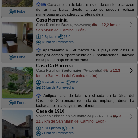
Casa antigua de labranza situada en pleno corazón
de las rías bajas, desde la que se pueden realizar
8 Fotos
numerosas actividades culturales o de a ...
Casa Herminia
Casa Rural en
Bueu
a
12,2 km
de
(Pontevedra)
San Marin del Camino (León)
2-6 plazas
16 €
18 km de Pontevedra
Apartamento a 350 metros de la playa con vistas al
mar y al campo. Apartamento de 3 habitaciones, ubicado
8 Fotos
en la planta baja de la vivienda, ...
Casa Da Barreira
Casa Rural en
Soutomaior
a
12,3
(Pontevedra)
km
de San Marin del Camino (León)
10-20+6 plazas
20 €
15 km de Pontevedra
Antigua casa de labranza situada en la falda del
Castillo de Soutomaior rodeada de amplios jardines. La
8 Fotos
fachada de la casa y muros interiore ...
Casa de 1910
Vivienda turística en
Soutomaior
a
(Pontevedra)
12,3 km
de San Marin del Camino (León)
4-8+1 plazas
22 €
21 km de Pontevedra