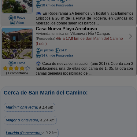
60+8 plazas
20 €
28 km de Pontevedra
En Rodeiramar 2A tenemos un hostal y apartamentos
8 Fotos
turísticos a 20 m de la Playa de Rodeira, en Cangas do
Video
Morrazo, de donde salen los barcos ...
Casa Nueva Playa Areabrava
Vivienda turística en
Vilanova / Hío / Cangas
a
17,8 km
de San Marin del Camino
(Pontevedra)
(León)
6 plazas
14 €
34 km de Pontevedra
8 Fotos
Casa de nueva construcción (año 2017). Cuenta con 2
habitaciones, una de ellas con cama de 1, 35, la otra con
(1 comentario)
camas gemelas (posibilidad de ...
Cerca de San Marin del Camino:
Marín
(Pontevedra)
a 1,4 km
Mogor
(Pontevedra)
a 2,4 km
Lourido
(Pontevedra)
a 3,2 km