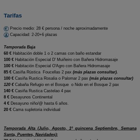
Tarifas
Precio medio: 28 € persona / noche aproximadamente
Capacidad: 2-20+6 plazas
Temporada Baja
60 €
Habitación doble 1 o 2 camas con baño estandar
100 €
Habitación Especial D' Muiñeiro con Bañera Hidromasaje
100 €
Habitación Especial O'Agro con Bañera Hidromasaje
85 €
Casiña Rústica Foucellas 2 pax
(más plazas consultar).
100 €
Casiña Rustica Rosalia o Palomar 2 pax
(más plazas consultar)
120 €
Cabaña Refugio en el Bosque o Nido en el Bosque 2 pax
140 €
Casiña Rustica Castelao 4 pax
8 €
Desayunos Continental
4 €
Desayuno niño/@ hasta 6 años.
20 €
Cama supletoria individual
Temporada Alta (Julio, Agosto, 1º quincena Septiembre, Semana
Santa, Puentes, Navidades):