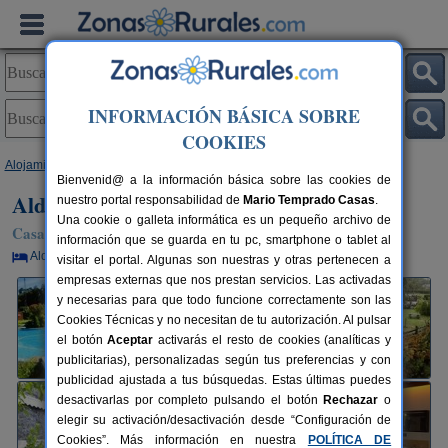
INFORMACIÓN BÁSICA SOBRE
COOKIES
Alojamientos
>
Galicia
>
A Coruña
>
Rianxo
> Aldea Os Muiños
Bienvenid@ a la información básica sobre las cookies de
Aldea Os Muiños
nuestro portal responsabilidad de
Mario Temprado Casas
.
Una cookie o galleta informática es un pequeño archivo de
Casa Rural en Rianxo (A Coruña)
información que se guarda en tu pc, smartphone o tablet al
Alquiler por habitaciones
2-20+6 plazas
30 km de A Coruña
visitar el portal. Algunas son nuestras y otras pertenecen a
empresas externas que nos prestan servicios. Las activadas
y necesarias para que todo funcione correctamente son las
Cookies Técnicas y no necesitan de tu autorización. Al pulsar
el botón
Aceptar
activarás el resto de cookies (analíticas y
publicitarias), personalizadas según tus preferencias y con
publicidad ajustada a tus búsquedas. Estas últimas puedes
desactivarlas por completo pulsando el botón
Rechazar
o
elegir su activación/desactivación desde “Configuración de
Cookies”. Más información en nuestra
POLÍTICA DE