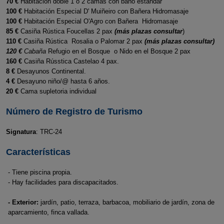
70 €
Habitación doble 1 o 2 camas con baño estandar
100 €
Habitación Especial D' Muiñeiro con Bañera Hidromasaje
100 €
Habitación Especial O'Agro con Bañera Hidromasaje
85 €
Casiña Rústica Foucellas 2 pax
(más plazas consultar
)
110 €
Casiña Rústica Rosalia o Palomar 2 pax
(más plazas consultar)
120 €
Cabaña
Refugio en el Bosque o Nido en el Bosque 2 pax
160 €
Casiña Rússtica Castelao 4 pax.
8 €
Desayunos Continental.
4 €
Desayuno niño/@ hasta 6 años.
20 €
Cama supletoria individual
Número de Registro de Turismo
Signatura
: TRC-24
Características
- Tiene piscina propia.
- Hay facilidades para discapacitados.
- Exterior:
jardín, patio, terraza, barbacoa, mobiliario de jardín, zona de
aparcamiento, finca vallada.