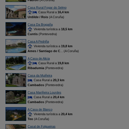
Padrón
(A Coruña)
Casa Rural Fogar do Selmo
Casa Rural a
16,4 km
Urdilde / Rois
(A Coruña)
Casa Da Bragaña
Vivienda turística a
18,5 km
Cuntis
(Pontevedra)
Casa A Pedriña
Vivienda turística a
19,8 km
Ames / Santiago de C
... (A Coruña)
A Casa de Alicia
Casa Rural a
19,8 km
Ribadumia
(Pontevedra)
Casa da Muiñeira
Casa Rural a
20,3 km
Cambados
(Pontevedra)
Casa Mariñeira Lourdes
Casa Rural a
20,4 km
Cambados
(Pontevedra)
A Casa de Blanco
Vivienda turística a
20,4 km
Teo
(A Coruña)
Casal de Folgueiras