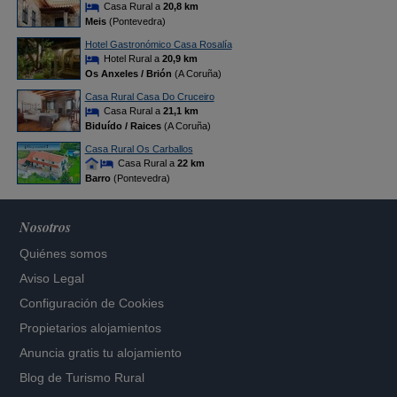
Casa Rural a
20,8 km
Meis
(Pontevedra)
Hotel Gastronómico Casa Rosalía
Hotel Rural a
20,9 km
Os Anxeles / Brión
(A Coruña)
Casa Rural Casa Do Cruceiro
Casa Rural a
21,1 km
Biduído / Raices
(A Coruña)
Casa Rural Os Carballos
Casa Rural a
22 km
Barro
(Pontevedra)
Nosotros
Quiénes somos
Aviso Legal
Configuración de Cookies
Propietarios alojamientos
Anuncia gratis tu alojamiento
Blog de Turismo Rural