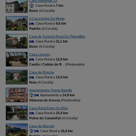
Casa Reboredo 33
Casa Rural a
7 km
Boiro
(A Coruña)
A Casa Antiga Do Monte
Casa Rural a
9,5 km
Padrón
(A Coruña)
Casa de Turismo Rural Os Petroglifos
Casa Rural a
11,1 km
Boiro
(A Coruña)
Casa Loureiro
Casa Rural a
12,9 km
Cardín / Caldas de R
... (Pontevedra)
Casa da Roncha
Casa Rural a
13,4 km
Noia
(A Coruña)
Apartamentos Puerto Basella
Apartamento a
14,9 km
Vilanova de Arousa
(Pontevedra)
Casa Rural Entre Os Ríos
Casa Rural a
15,4 km
Pobra do Caramiñal
(A Coruña)
Casa de Marcelo
Casa Rural a
15,4 km