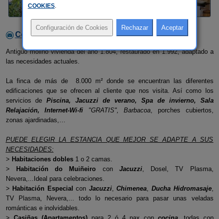
COOKIES
.
Contactar con el alojamiento
Antiguo molino vivienda del año 1.804, restaurado en 1.992, adaptado a
las necesidades actuales.
La finca de más de 8.000 m² donde se encuentran las diferentes
edificaciones que se ofrecen al cliente que nos visita. Así como los
servicios de
Piscina, Jacuzzi de verano, Spa de invierno, Sala
Relajación, Internet-Wi-fi
"GRATIS", Barbacoa
, porches cubiertos,
zonas ajardinadas,…
PUEDE ELEGIR LA ESTANCIA QUE MEJOR SE ADAPTE A SUS
NECESIDADES:
>
Habitaciones dobles
1 o 2 camas.
>
Habitación do Muiñeiro
con
Jacuzzi
, Dosel, TV Plasma,
Nevera,...Ideal para celebraciones.
>
Habitación Especial
con
Jacuzzi
,
Chimenea
,
Ducha Hidromasaje
,
TV Plasma, Nevera,... todo lo necesario para pasar unas veladas
románticas e inolvidables.
>
Casiñas (Apartamentos)
para 2 ó 4 pax con
cocina
, todas con