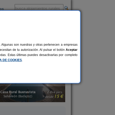
ios
-
al. Algunas son nuestras y otras pertenecen a empresas
destino que quieres.
Alquilar una
cesitan de tu autorización. Al pulsar el botón
Aceptar
También te recomendamos buscar en
uedas. Estas últimas puedes desactivarlas por completo
CA DE COOKIES
.
Casa Rural Buenavista
Hacienda Arroyo La 
2-8+4 pers.
15 €
Salvaleón (Badajoz)
La Bazana (Badajo
desde