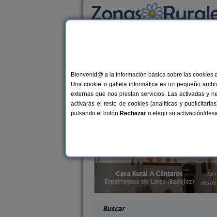
Busca por alojamiento
Alojamientos
>
Albergues
>
Extremadura
> B
Albergues en Badajo
Bienvenid@ a la información básica sobre las cookies 
Una cookie o galleta informática es un pequeño archiv
Los
albergues
son la forma más barata
externas que nos prestan servicios. Las activadas y n
habitación en un albergue rural en Ba
activarás el resto de cookies (analíticas y publicita
nuestra selección de
Campings y Bunga
pulsando el botón
Rechazar
o elegir su activación/de
balleros
Casa Rural A Cántaros
22+6 pers.
18+
34 €
 (Badajoz)
Esparragosa de Lares (Badajoz)
desde
desd
Buscar