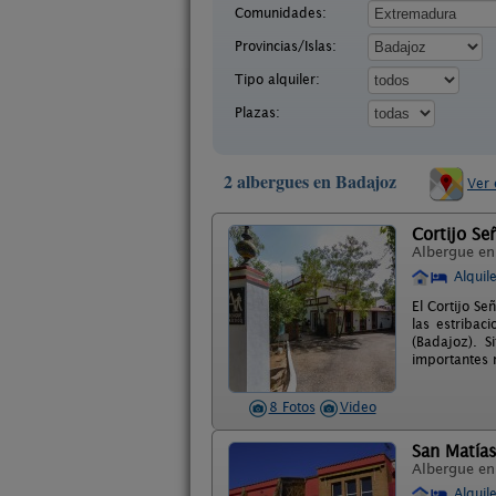
Comunidades:
Provincias/Islas:
Tipo alquiler:
Plazas:
2 albergues en Badajoz
Ver 
Cortijo Se
Albergue e
Alquil
El Cortijo S
las estribac
(Badajoz). S
importantes 
8 Fotos
Video
San Matía
Albergue e
Alquil