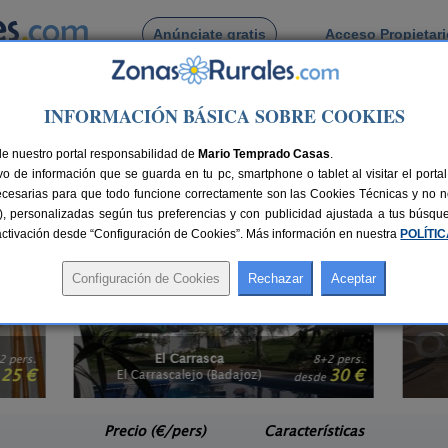
Anúnciate gratis
Acceso Propietar
Busca por pueblo
INFORMACIÓN BÁSICA SOBRE COOKIES
adajoz
z
de nuestro portal responsabilidad de
Mario Temprado Casas
.
o de información que se guarda en tu pc, smartphone o tablet al visitar el port
 de practicar
turismo rural
. Una forma rápida y cómoda de hospedarte en el 
ecesarias para que todo funcione correctamente son las Cookies Técnicas y no ne
dajoz
es además una forma de conocer aventureros y aventureras como tú. 
rias), personalizadas según tus preferencias y con publicidad ajustada a tus búsq
lows en Badajoz
.
sactivación desde “Configuración de Cookies”. Más información en nuestra
POLÍTI
El Carrasca
2 pers.
8+2 pers.
25 €
30 €
El Carrascalejo (Badajoz)
e
desde
Precio (€/pers)
Características