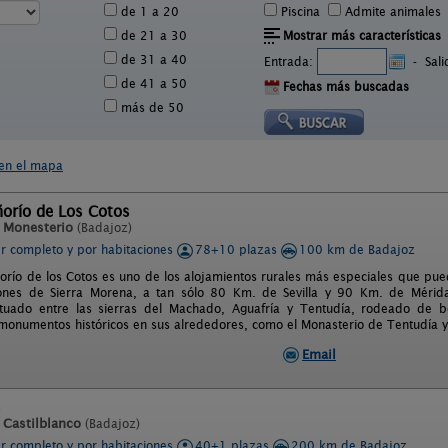
de 1 a 20
Piscina
Admite animales
de 21 a 30
Mostrar más características
de 31 a 40
Entrada:
-
Sal
de 41 a 50
Fechas más buscadas
más de 50
en el mapa
ñorío de Los Cotos
n
Monesterio
(Badajoz)
er completo y por habitaciones
78+10 plazas
100 km de Badajoz
eñorío de los Cotos es uno de los alojamientos rurales más especiales que pu
iones de Sierra Morena, a tan sólo 80 Km. de Sevilla y 90 Km. de Mérida
ituado entre las sierras del Machado, Aguafría y Tentudía, rodeado de b
monumentos históricos en sus alrededores, como el Monasterio de Tentudía y 
Email
s
n
Castilblanco
(Badajoz)
er completo y por habitaciones
40+1 plazas
200 km de Badajoz