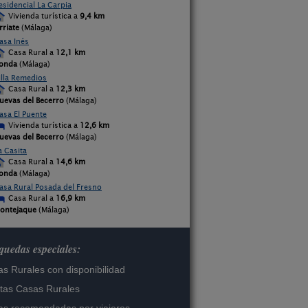
esidencial La Carpia
Vivienda turística a
9,4 km
rriate
(Málaga)
asa Inés
Casa Rural a
12,1 km
onda
(Málaga)
illa Remedios
Casa Rural a
12,3 km
uevas del Becerro
(Málaga)
asa El Puente
Vivienda turística a
12,6 km
uevas del Becerro
(Málaga)
a Casita
Casa Rural a
14,6 km
onda
(Málaga)
asa Rural Posada del Fresno
Casa Rural a
16,9 km
ontejaque
(Málaga)
uedas especiales:
s Rurales con disponibilidad
tas Casas Rurales