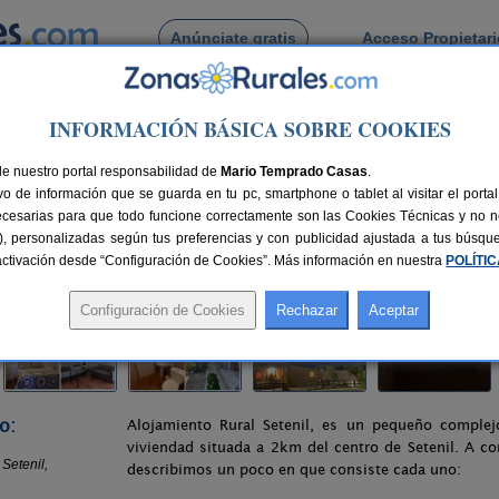
Anúnciate gratis
Acceso Propietar
Busca por pueblo
INFORMACIÓN BÁSICA SOBRE COOKIES
 Alojamiento Rural Setenil
de nuestro portal responsabilidad de
l
Mario Temprado Casas
.
o de información que se guarda en tu pc, smartphone o tablet al visitar el port
ádiz)
ecesarias para que todo funcione correctamente son las Cookies Técnicas y no ne
rias), personalizadas según tus preferencias y con publicidad ajustada a tus búsq
zas
136 km de Cádiz
Compartir:
sactivación desde “Configuración de Cookies”. Más información en nuestra
POLÍTI
o:
Alojamiento Rural Setenil, es un pequeño comple
viviendad situada a 2km del centro de Setenil. A co
describimos un poco en que consiste cada uno: