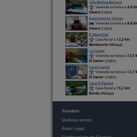
Villa Medina Barroso
Vivienda turística a
8,6 k
Olvera
(Cádiz)
Apartamento Vilchez
Vivienda turística a
9,8 k
Olvera
(Cádiz)
El Manantial
Casa Rural a
12,2 km
Montecorto
(Málaga)
La Fuente
Vivienda turística a
12,5 
El Gastor
(Cádiz)
Casa Cuartel
Vivienda turística a
12,7 
El Gastor
(Cádiz)
Casa El Paraíso
Casa Rural a
15,2 km
Ronda
(Málaga)
Nosotros
Quiénes somos
Aviso Legal