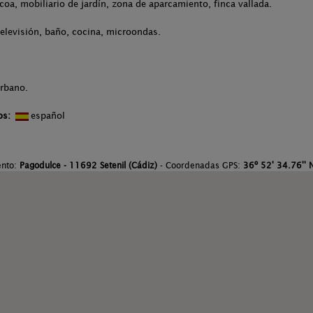
acoa, mobiliario de jardín, zona de aparcamiento, finca vallada.
televisión, baño, cocina, microondas.
urbano.
os:
español
ento:
Pagodulce - 11692 Setenil (Cádiz)
- Coordenadas GPS:
36º 52' 34.76'' N