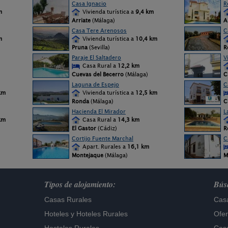
Casa Ignacio
R
m
Vivienda turística a
9,4 km
Arriate
(Málaga)
A
Casa Tere Arenosos
C
m
Vivienda turística a
10,4 km
Pruna
(Sevilla)
R
Paraje El Saltadero
V
Casa Rural a
12,2 km
Cuevas del Becerro
(Málaga)
C
Laguna de Espejo
C
km
Vivienda turística a
12,5 km
Ronda
(Málaga)
C
Hacienda El Mirador
L
km
Casa Rural a
14,3 km
El Gastor
(Cádiz)
R
Cortijo Fuente Marchal
C
Apart. Rurales a
16,1 km
Montejaque
(Málaga)
M
Tipos de alojamiento:
Búsq
Casas Rurales
Casa
Hoteles
y
Hoteles Rurales
Ofer