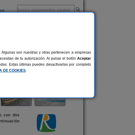
ios
-
al. Algunas son nuestras y otras pertenecen a empresas
cesitan de tu autorización. Al pulsar el botón
Aceptar
uedas. Estas últimas puedes desactivarlas por completo
CA DE COOKIES
.
jo con dos
ntinuación