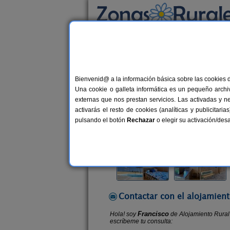
Busca por alojamiento
Alojamientos
>
Andalucía
>
Cádiz
>
Setenil
>
Bienvenid@ a la información básica sobre las cookies 
Alojamiento Rural Seteni
Una cookie o galleta informática es un pequeño archiv
Apartamentos Rurales en Setenil (C
externas que nos prestan servicios. Las activadas y n
activarás el resto de cookies (analíticas y publicita
Alquiler por habitaciones
2-8 pla
pulsando el botón
Rechazar
o elegir su activación/de
Contactar con el alojamient