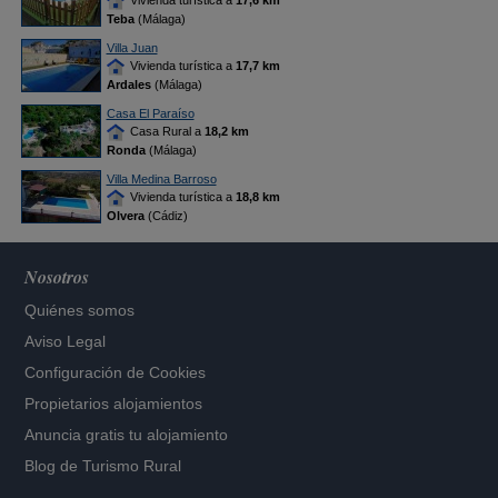
Vivienda turística a
17,6 km
Teba
(Málaga)
Villa Juan
Vivienda turística a
17,7 km
Ardales
(Málaga)
Casa El Paraíso
Casa Rural a
18,2 km
Ronda
(Málaga)
Villa Medina Barroso
Vivienda turística a
18,8 km
Olvera
(Cádiz)
Nosotros
Quiénes somos
Aviso Legal
Configuración de Cookies
Propietarios alojamientos
Anuncia gratis tu alojamiento
Blog de Turismo Rural