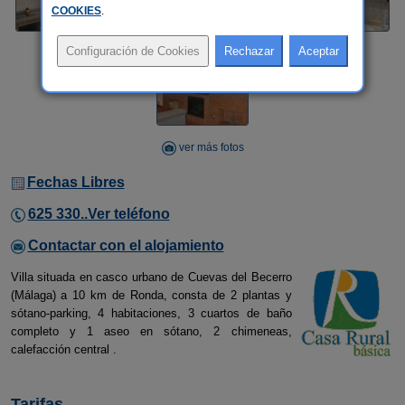
COOKIES
.
ver más fotos
Fechas Libres
625 330..Ver teléfono
Contactar con el alojamiento
Villa situada en casco urbano de Cuevas del Becerro
(Málaga) a 10 km de Ronda, consta de 2 plantas y
sótano-parking, 4 habitaciones, 3 cuartos de baño
completo y 1 aseo en sótano, 2 chimeneas,
calefacción central .
Tarifas