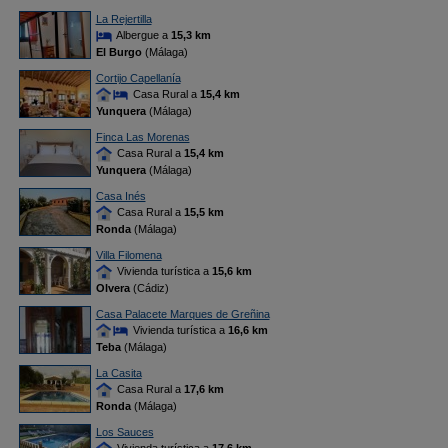
La Rejertilla
Albergue a
15,3 km
El Burgo
(Málaga)
Cortijo Capellanía
Casa Rural a
15,4 km
Yunquera
(Málaga)
Finca Las Morenas
Casa Rural a
15,4 km
Yunquera
(Málaga)
Casa Inés
Casa Rural a
15,5 km
Ronda
(Málaga)
Villa Filomena
Vivienda turística a
15,6 km
Olvera
(Cádiz)
Casa Palacete Marques de Greñina
Vivienda turística a
16,6 km
Teba
(Málaga)
La Casita
Casa Rural a
17,6 km
Ronda
(Málaga)
Los Sauces