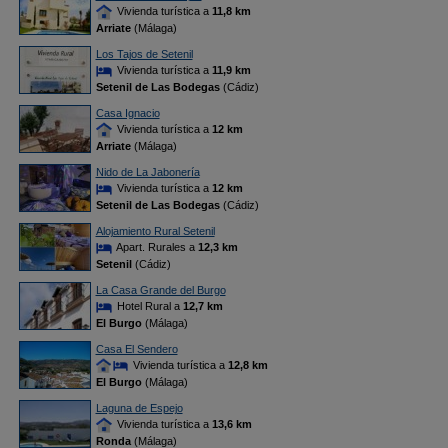
Vivienda turística a
11,8 km
Arriate
(Málaga)
Los Tajos de Setenil
Vivienda turística a
11,9 km
Setenil de Las Bodegas
(Cádiz)
Casa Ignacio
Vivienda turística a
12 km
Arriate
(Málaga)
Nido de La Jabonería
Vivienda turística a
12 km
Setenil de Las Bodegas
(Cádiz)
Alojamiento Rural Setenil
Apart. Rurales a
12,3 km
Setenil
(Cádiz)
La Casa Grande del Burgo
Hotel Rural a
12,7 km
El Burgo
(Málaga)
Casa El Sendero
Vivienda turística a
12,8 km
El Burgo
(Málaga)
Laguna de Espejo
Vivienda turística a
13,6 km
Ronda
(Málaga)