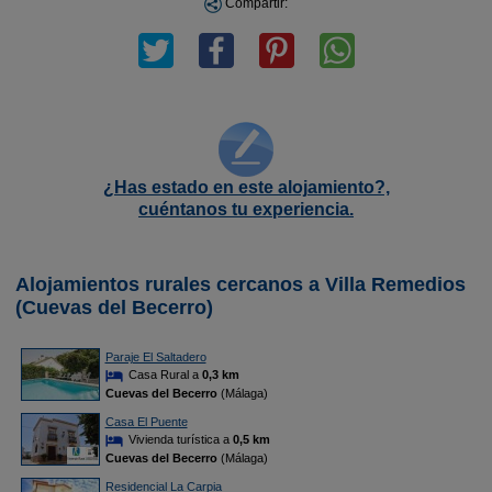
Compartir:
¿Has estado en este alojamiento?,
cuéntanos tu experiencia.
Alojamientos rurales cercanos a Villa Remedios
(Cuevas del Becerro)
Paraje El Saltadero
Casa Rural a
0,3 km
Cuevas del Becerro
(Málaga)
Casa El Puente
Vivienda turística a
0,5 km
Cuevas del Becerro
(Málaga)
Residencial La Carpia