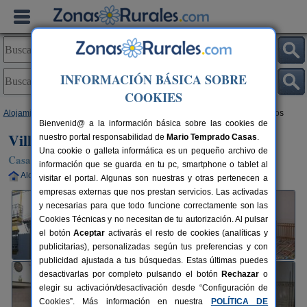
INFORMACIÓN BÁSICA SOBRE
COOKIES
Alojamientos
>
Andalucía
>
Málaga
>
Cuevas del Becerro
> Villa Remedios
Bienvenid@ a la información básica sobre las cookies de
Villa Remedios
nuestro portal responsabilidad de
Mario Temprado Casas
.
Una cookie o galleta informática es un pequeño archivo de
Casa Rural en Cuevas del Becerro (Málaga)
información que se guarda en tu pc, smartphone o tablet al
Alquiler completo
6-8 plazas
100 km de Málaga
visitar el portal. Algunas son nuestras y otras pertenecen a
empresas externas que nos prestan servicios. Las activadas
y necesarias para que todo funcione correctamente son las
Cookies Técnicas y no necesitan de tu autorización. Al pulsar
el botón
Aceptar
activarás el resto de cookies (analíticas y
publicitarias), personalizadas según tus preferencias y con
publicidad ajustada a tus búsquedas. Estas últimas puedes
desactivarlas por completo pulsando el botón
Rechazar
o
elegir su activación/desactivación desde “Configuración de
Cookies”. Más información en nuestra
POLÍTICA DE