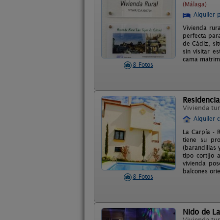
(Málaga)
Alquiler 
Vivienda rur
perfecta para
de Cádiz, si
sin visitar 
cama matrimo
8 Fotos
Residencia
Vivienda tur
Alquiler 
La Carpía - 
tiene su pr
(barandillas
tipo cortijo
vivienda pos
balcones orie
8 Fotos
Nido de La
Vivienda tur