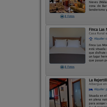
Nieves (Mála
zona de Barb
Senderismo y
8 Fotos
Finca Las
Casa Rural 
Alquiler 
Finca Las Mo
está situada
que disfrute 
un lugar her
que pasan po
8 Fotos
La Rejertil
Albergue e
Alquiler 
Situada en el
en plena nat
para acoger 