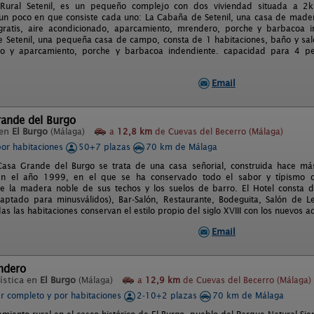
 Rural Setenil, es un pequeño complejo con dos viviendad situada a 2k
un poco en que consiste cada uno: La Cabaña de Setenil, una casa de mader
 gratis, aire acondicionado, aparcamiento, mrendero, porche y barbacoa 
 Setenil, una pequeña casa de campo, consta de 1 habitaciones, baño y salón
do y aparcamiento, porche y barbacoa indendiente. capacidad para 4 p
Email
rande del Burgo
 en
El Burgo
(Málaga)
a
12,8 km
de Cuevas del Becerro (Málaga)
por habitaciones
50+7 plazas
70 km de Málaga
 Casa Grande del Burgo se trata de una casa señorial, construida hace m
en el año 1999, en el que se ha conservado todo el sabor y típismo de
e la madera noble de sus techos y los suelos de barro. El Hotel consta d
aptado para minusválidos), Bar-Salón, Restaurante, Bodeguita, Salón de Le
s las habitaciones conservan el estilo propio del siglo XVIII con los nuevos
Email
ndero
ística en
El Burgo
(Málaga)
a
12,9 km
de Cuevas del Becerro (Málaga)
er completo y por habitaciones
2-10+2 plazas
70 km de Málaga