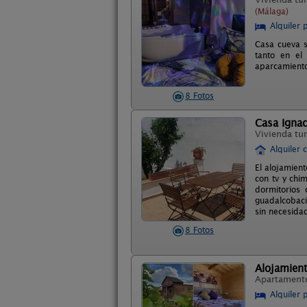
(Málaga)
Alquiler 
Casa cueva s
tanto en el
aparcamiento
8 Fotos
Casa Ignac
Vivienda tur
Alquiler 
El alojamien
con tv y chi
dormitorios 
guadalcobaci
sin necesida
8 Fotos
Alojamient
Apartament
Alquiler 