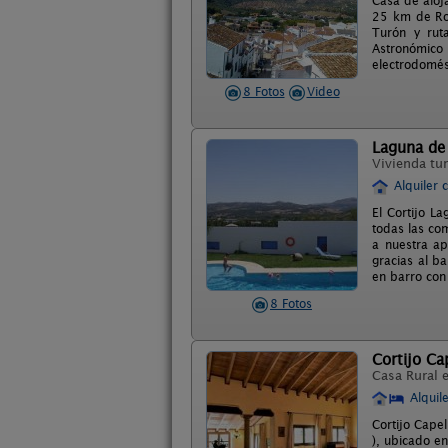
Casa de aloja
25 km de Ron
Turón y rut
Astronómic
electrodomés
8 Fotos
Video
Laguna de
Vivienda tur
Alquiler 
El Cortijo L
todas las co
a nuestra ap
gracias al b
en barro con
8 Fotos
Cortijo Ca
Casa Rural 
Alquil
Cortijo Capel
), ubicado e