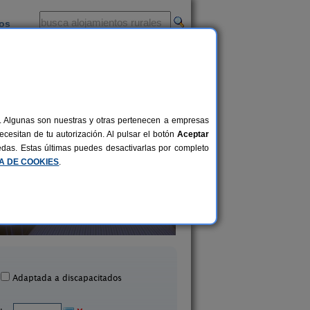
ios
-
al. Algunas son nuestras y otras pertenecen a empresas
cesitan de tu autorización. Al pulsar el botón
Aceptar
uedas. Estas últimas puedes desactivarlas por completo
CA DE COOKIES
.
ejo Rural Jardines del Visir
Villa Remedios
54 pers.
20 €
Genalguacil (Málaga)
Cuevas del Becerro (M
desde
Adaptada a discapacitados