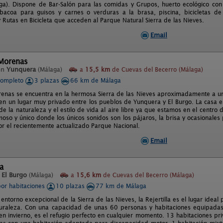
ga). Dispone de Bar-Salón para las comidas y Grupos, huerto ecológico co
acoa para guisos y carnes o verduras a la brasa, piscina, bicicletas de 
 Rutas en Bicicleta que acceden al Parque Natural Sierra de las Nieves.
Email
 Morenas
en
Yunquera
(Málaga)
a
15,5 km
de Cuevas del Becerro (Málaga)
completo
3 plazas
66 km de Málaga
renas se encuentra en la hermosa Sierra de las Nieves aproximadamente a un
 en un lugar muy privado entre los pueblos de Yunquera y El Burgo. La casa 
de la naturaleza y el estilo de vida al aire libre ya que estamos en el centro 
moso y único donde los únicos sonidos son los pájaros, la brisa y ocasionales
r el recientemente actualizado Parque Nacional.
Email
la
n
El Burgo
(Málaga)
a
15,6 km
de Cuevas del Becerro (Málaga)
por habitaciones
10 plazas
77 km de Málaga
 entorno excepcional de la Sierra de las Nieves, la Rejertilla es el lugar ideal
uraleza. Con una capacidad de unas 60 personas y habitaciones equipadas
en invierno, es el refugio perfecto en cualquier momento. 13 habitaciones pr