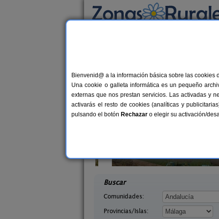
Busca por alojamiento
Alojamientos
>
Andalucía
>
Málaga
> Cuevas 
Casas Rurales en Cue
Bienvenid@ a la información básica sobre las cookies 
Una cookie o galleta informática es un pequeño archiv
externas que nos prestan servicios. Las activadas y n
activarás el resto de cookies (analíticas y publicita
pulsando el botón
Rechazar
o elegir su activación/de
dor de Los
14 pers.
30 €
s
Mansión Piedras Blancas
10+
desde
Málaga)
Colmenar (Málaga)
desd
Buscar
Comunidades:
Provincias/Islas: