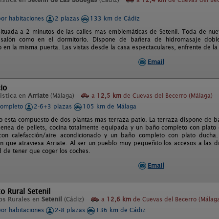
por habitaciones
2 plazas
133 km de Cádiz
ituada a 2 minutos de las calles mas emblemáticas de Setenil. Toda de nue
 salón como en el dormitorio. Dispone de bañera de hidromasaje doble
 en la misma puerta. Las vistas desde la casa espectaculares, enfrente de la
Email
io
ística en
Arriate
(Málaga)
a
12,5 km
de Cuevas del Becerro (Málaga)
completo
2-6+3 plazas
105 km de Málaga
to esta compuesto de dos plantas mas terraza-patio. La terraza dispone de b
menea de pellets, cocina totalmente equipada y un baño completo con plato d
con calefacción/aire acondicionado y un baño completo con plato ducha. 
n que atraviesa Arriate. Al ser un pueblo muy pequeñito los accesos a las di
d de tener que coger los coches.
Email
o Rural Setenil
os Rurales en
Setenil
(Cádiz)
a
12,6 km
de Cuevas del Becerro (Málag
por habitaciones
2-8 plazas
136 km de Cádiz