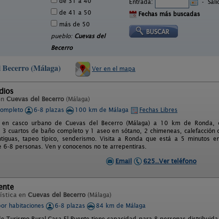
de 31 a 40
Entrada:
-
Sal
de 41 a 50
Fechas más buscadas
más de 50
pueblo:
Cuevas del
Becerro
l Becerro (Málaga)
Ver en el mapa
dios
en
Cuevas del Becerro
(Málaga)
completo
6-8 plazas
100 km de Málaga
Fechas Libres
da en casco urbano de Cuevas del Becerro (Málaga) a 10 km de Ronda, c
, 3 cuartos de baño completo y 1 aseo en sótano, 2 chimeneas, calefacción ce
ntiguas, tapeo típico, senderismo. Visita a Ronda que está a 5 minutos e
 6-8 personas. Ven y conocenos no te arrepentiras.
Email
625..Ver teléfono
ente
ística en
Cuevas del Becerro
(Málaga)
por habitaciones
6-8 plazas
84 km de Málaga
de Turismo Rural Casa El Puente tiene capacidad para 8 personas distribuida