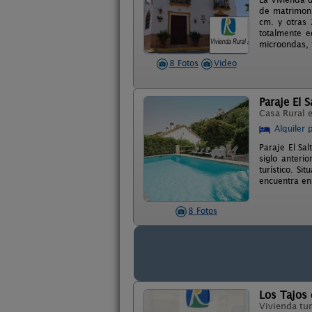
de matrimoni
cm. y otras
totalmente eq
microondas, t
8 Fotos
Video
Paraje El S
Casa Rural 
Alquiler 
Paraje El Sa
siglo anteri
turístico. S
encuentra en 
8 Fotos
Los Tajos 
Vivienda tur