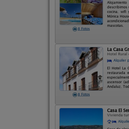
Alojamiento
describimos 
cocina. wifi
Mónica House
acondiciona
mascotas.
8 Fotos
La Casa G
Hotel Rural
Alquiler 
El Hotel La
restaurada 
especialment
ascensor (ad
Andaluz. Toda
8 Fotos
Casa El Se
Vivienda tur
Alquil