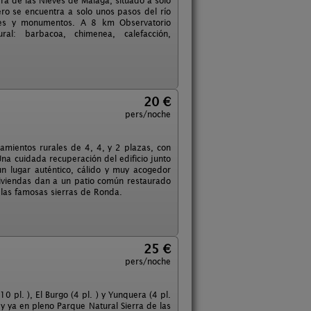
rra de las Nieves de Málaga, situado a solo
o se encuentra a solo unos pasos del río
ntes y monumentos. A 8 km Observatorio
al: barbacoa, chimenea, calefacción,
20 €
pers/noche
jamientos rurales de 4, 4, y 2 plazas, con
na cuidada recuperación del edificio junto
 un lugar auténtico, cálido y muy acogedor
 viviendas dan a un patio común restaurado
 las famosas sierras de Ronda.
25 €
pers/noche
 pl. ), El Burgo (4 pl. ) y Yunquera (4 pl.
y ya en pleno Parque Natural Sierra de las