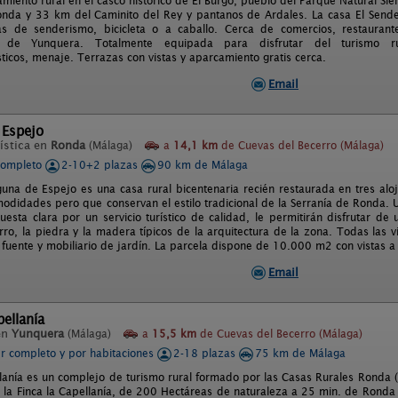
miento rural en el casco histórico de El Burgo, pueblo del Parque Natural Sie
da y 33 km del Caminito del Rey y pantanos de Ardales. La casa El Sender
as de senderismo, bicicleta o a caballo. Cerca de comercios, restaura
o de Yunquera. Totalmente equipada para disfrutar del turismo rur
ticos, menaje. Terrazas con vistas y aparcamiento gratis cerca.
Email
 Espejo
ística en
Ronda
(Málaga)
a
14,1 km
de Cuevas del Becerro (Málaga)
completo
2-10+2 plazas
90 km de Málaga
aguna de Espejo es una casa rural bicentenaria recién restaurada en tres alo
modidades pero que conservan el estilo tradicional de la Serranía de Ronda. U
uesta clara por un servicio turístico de calidad, le permitirán disfrutar de
arro, la piedra y la madera típicos de la arquitectura de la zona. Todas las
 fuente y mobiliario de jardín. La parcela dispone de 10.000 m2 con vistas a
Email
pellanía
en
Yunquera
(Málaga)
a
15,5 km
de Cuevas del Becerro (Málaga)
er completo y por habitaciones
2-18 plazas
75 km de Málaga
lanía es un complejo de turismo rural formado por las Casas Rurales Ronda (10
n la Finca la Capellanía, de 200 Hectáreas de naturaleza a 25 min. de Ronda 