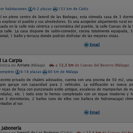
por habitaciones
6-2 plazas
133 km de Cádiz
al en pleno centro de Setenil de las Bodegas, esta cómoda casa de 3 dormit
 explorar el pueblo y sus alrededores. Es una acogedor alojamiento rural en 
tuada en la calle más céntrica y carismática del pueblo, la calle Cuevas de l
esta calle. La casa dispone de salón-comedor, cocina totalmente equipada, 3
nial, 1 baño y terraza donde podrán disfrutar de las mejores vistas.
Email
l La Carpia
ística en
Arriate
(Málaga)
a
12,3 km
de Cuevas del Becerro (Málaga)
completo
6-18 plazas
80 km de Málaga
Recinto privado de chalets adosados, cuenta con una piscina de 50 m2, una 
opio garaje con capacidad para 2 vehículos. La edificación es nueva 
 y rejas de forja con punzonado estilo antiguo, escaleras de mamperlan de m
 andaluz, etc. ) todo esto lo hemos completado con un toque moderno y h
ee 3 dormitorios, 2 baños (uno de ellos con bañera de hidromasaje) chim
ntados al sur.
Email
 Jabonería
ística en
Setenil de Las Bodegas
(Cádiz)
a
12,4 km
de Cuevas del Be