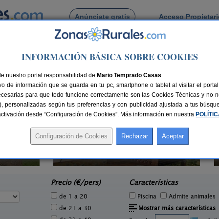
Anúnciate gratis
Acceso Propietar
Busca por pueblo
INFORMACIÓN BÁSICA SOBRE COOKIES
del Becerro
vas del Becerro
de nuestro portal responsabilidad de
Mario Temprado Casas
.
o de información que se guarda en tu pc, smartphone o tablet al visitar el port
ecesarias para que todo funcione correctamente son las Cookies Técnicas y no ne
rias), personalizadas según tus preferencias y con publicidad ajustada a tus búsq
sactivación desde “Configuración de Cookies”. Más información en nuestra
POLÍTI
Casa Algarrobo
Compl
2 pers.
6+4 pers.
25 €
25 €
Álora (Málaga)
e
desde
Precio (€/pers)
Características
de 1 a 20
Piscina
Admite animales
de 21 a 30
Mostrar más características