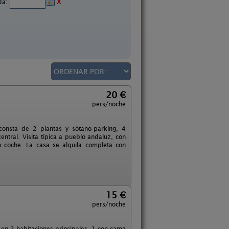
ida:
X
20 €
pers/noche
onsta de 2 plantas y sótano-parking, 4
ntral. Visita típica a pueblo andaluz, con
n coche. La casa se alquila completa con
15 €
pers/noche
 en 2 habitaciones principales, 1 con cama