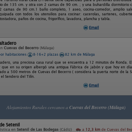
o de 135 cm. y otra con 2 camas de 90 cm. ; y una buhardilla dormitorio 
 2 camas de 90 cm.1 baño completo, 1 aseo, cocina-comedor, amplio saló
uipada con todos los utensilios para cocinar: cacerolas, sartenes, cubertería
ostadora, paños de cocina, frigorífico, lavadora, plancha y tabla.
Email
altadero
en
Cuevas del Becerro
(Málaga)
por habitaciones
8-16+2 plazas
82 km de Málaga
ltadero, una preciosa casa rural que se encuentra a 12 minutos de Ronda. El 
or que en su origen albergó una antigua Fábrica de jabón y que hoy en dí
ituado a 500 metros de Cuevas del Becerro ( considera la puerta norte de la S
el Sendero del Tilín.
Email
Alojamientos Rurales cercanos a
Cuevas del Becerro (Málaga)
de Setenil
ística en
Setenil de Las Bodegas
(Cádiz)
a
12,3 km
de Cuevas del Be