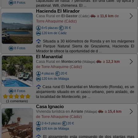
capacidad de hasta 7 personas. En una calle. uy típica y
8 Fotos
peatonal. Wifi, chimenea. El ...
Hacienda El Mirador
Casa Rural en
El Gastor
a
11,6 km
de
(Cádiz)
Torre Alhaquime (Cádiz)
6+5 plazas
35 €
120 km de Cádiz
Situada a 30 kilómetros de Ronda y en los márgenes
del Parque Natural Sierra de Grazalema, Hacienda El
8 Fotos
Mirador te ofrece la oportunidad de d ...
El Manantial
Casa Rural en
Montecorto
a
12,3 km
(Málaga)
de Torre Alhaquime (Cádiz)
4 plazas
20 €
120 km de Málaga
Casa rural El Manantial en Montecorto (Ronda), es un
8 Fotos
alojamiento situado en el casco urbano, pero aislado, de
la localidad de Montecorto, pe ...
(1 comentario)
Casa Ignacio
Vivienda turística en
Arriate
a
15,4 km
(Málaga)
de Torre Alhaquime (Cádiz)
2-6+3 plazas
20 €
105 km de Málaga
El alojamiento esta compuesto de dos plantas mas