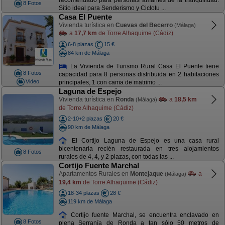
recomendado para personas amantes de la tranquilidad.
8 Fotos
Sitio ideal para Senderismo y Ciclotu ...
Casa El Puente
Vivienda turística en
Cuevas del Becerro
(Málaga)
a
17,7 km
de Torre Alhaquime (Cádiz)
6-8 plazas
15 €
84 km de Málaga
La Vivienda de Turismo Rural Casa El Puente tiene
8 Fotos
capacidad para 8 personas distribuida en 2 habitaciones
Video
principales, 1 con cama de matrimo ...
Laguna de Espejo
Vivienda turística en
Ronda
a
18,5 km
(Málaga)
de Torre Alhaquime (Cádiz)
2-10+2 plazas
20 €
90 km de Málaga
El Cortijo Laguna de Espejo es una casa rural
bicentenaria recién restaurada en tres alojamientos
8 Fotos
rurales de 4, 4, y 2 plazas, con todas las ...
Cortijo Fuente Marchal
Apartamentos Rurales en
Montejaque
a
(Málaga)
19,4 km
de Torre Alhaquime (Cádiz)
18-34 plazas
28 €
119 km de Málaga
Cortijo fuente Marchal, se encuentra enclavado en
8 Fotos
plena Serranía de Ronda a tan sólo 50 metros de