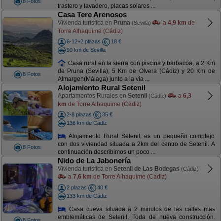
8 Fotos
trastero y lavadero, placas solares ...
Casa Tere Arenosos
Vivienda turística en
Pruna
a
4,9 km
de
(Sevilla)
Torre Alhaquime (Cádiz)
6-12+2 plazas
18 €
90 km de Sevilla
Casa rural en la sierra con piscina y barbacoa, a 2 Km
de Pruna (Sevilla), 5 Km de Olvera (Cádiz) y 20 Km de
8 Fotos
Almargen(Málaga) junto a la vía ...
Alojamiento Rural Setenil
Apartamentos Rurales en
Setenil
a
6,3
(Cádiz)
km
de Torre Alhaquime (Cádiz)
2-8 plazas
35 €
136 km de Cádiz
Alojamiento Rural Setenil, es un pequeño complejo
con dos viviendad situada a 2km del centro de Setenil. A
8 Fotos
continuación describimos un poco ...
Nido de La Jabonería
Vivienda turística en
Setenil de Las Bodegas
(Cádiz)
a
7,6 km
de Torre Alhaquime (Cádiz)
2 plazas
40 €
133 km de Cádiz
Casa cueva situada a 2 minutos de las calles mas
emblemáticas de Setenil. Toda de nueva construcción.
8 Fotos