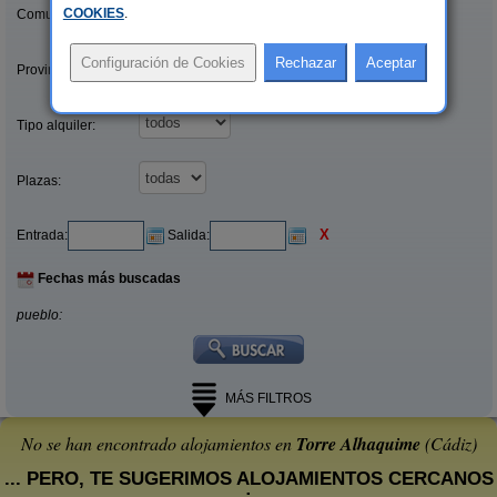
COOKIES
.
Comunidades:
Provincias/Islas:
Tipo alquiler:
Plazas:
X
Entrada:
Salida:
Fechas más buscadas
pueblo:
MÁS FILTROS
No se han encontrado alojamientos en
Torre Alhaquime
(Cádiz)
... PERO, TE SUGERIMOS ALOJAMIENTOS CERCANOS
: