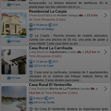
terraza-patio. La terraza dispone de barbacoa. En la
8 Fotos
planta baja hay dos salones con tv y c ...
Residencial La Carpia
Vivienda turística en
Arriate
a
15,4 km
(Málaga)
de Torre Alhaquime (Cádiz)
6-18 plazas
20 €
80 km de Málaga
La Carpía - Recinto privado de chalets adosados,
cuenta con una piscina de 50 m2, una pista de padel y
8 Fotos
zona infantil. Cada casa tiene su pro ...
Casa Rural La Carrihuela
Casa Rural en
Algodonales
a
15,5 km
de
(Cádiz)
Torre Alhaquime (Cádiz)
2-10 plazas
25 €
125 km de Cádiz
Casa rural la carrihuela, complejo de 3 apartamentos
ubicados en el entorno del Parque Natural Sierra de
8 Fotos
Grazalema. Casas ideales para parej ...
Casa Rural El Ventorrillo
Casa Rural en
Morón de La Frontera
a
(Sevilla)
15,6 km
de Torre Alhaquime (Cádiz)
8 plazas
20 €
105 km de Sevilla
En Casa El Ventorrillo destaca su espectacular gran