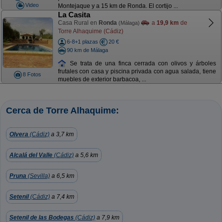
Video
Montejaque y a 15 km de Ronda. El cortijo ...
La Casita
Casa Rural en
Ronda
a
19,9 km
de
(Málaga)
Torre Alhaquime (Cádiz)
6-8+1 plazas
20 €
90 km de Málaga
Se trata de una finca cerrada con olivos y árboles
frutales con casa y piscina privada con agua salada, tiene
8 Fotos
muebles de exterior barbacoa, ...
Cerca de Torre Alhaquime:
Olvera
(Cádiz)
a 3,7 km
Alcalá del Valle
(Cádiz)
a 5,6 km
Pruna
(Sevilla)
a 6,5 km
Setenil
(Cádiz)
a 7,4 km
Setenil de las Bodegas
(Cádiz)
a 7,9 km