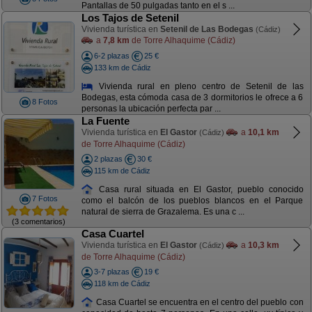
Pantallas de 50 pulgadas tanto en el s ...
Los Tajos de Setenil
Vivienda turística en
Setenil de Las Bodegas
(Cádiz)
a
7,8 km
de Torre Alhaquime (Cádiz)
6-2 plazas
25 €
133 km de Cádiz
Vivienda rural en pleno centro de Setenil de las
Bodegas, esta cómoda casa de 3 dormitorios le ofrece a 6
8 Fotos
personas la ubicación perfecta par ...
La Fuente
Vivienda turística en
El Gastor
a
10,1 km
(Cádiz)
de Torre Alhaquime (Cádiz)
2 plazas
30 €
115 km de Cádiz
Casa rural situada en El Gastor, pueblo conocido
7 Fotos
como el balcón de los pueblos blancos en el Parque
natural de sierra de Grazalema. Es una c ...
(3 comentarios)
Casa Cuartel
Vivienda turística en
El Gastor
a
10,3 km
(Cádiz)
de Torre Alhaquime (Cádiz)
3-7 plazas
19 €
118 km de Cádiz
Casa Cuartel se encuentra en el centro del pueblo con