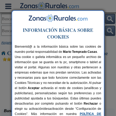
INFORMACIÓN BÁSICA SOBRE
COOKIES
Alojamientos
>
Andalucía
>
Cádiz
> Torre Alhaquime
Bienvenid@ a la información básica sobre las cookies de
Casas Rurales cerca de Torre Alhaquime
nuestro portal responsabilidad de
Mario Temprado Casas
.
Una cookie o galleta informática es un pequeño archivo de
información que se guarda en tu pc, smartphone o tablet al
visitar el portal. Algunas son nuestras y otras pertenecen a
empresas externas que nos prestan servicios. Las activadas
y necesarias para que todo funcione correctamente son las
Cookies Técnicas y no necesitan de tu autorización. Al pulsar
el botón
Aceptar
activarás el resto de cookies (analíticas y
publicitarias), personalizadas según tus preferencias y con
Casa La Fresneda Ubrique
rs.
6-10 pers.
 €
25 €
publicidad ajustada a tus búsquedas. Estas últimas puedes
Ubrique (Cádiz)
desde
desactivarlas por completo pulsando el botón
Rechazar
o
elegir su activación/desactivación desde “Configuración de
Buscar
Cookies”. Más información en nuestra
POLÍTICA DE