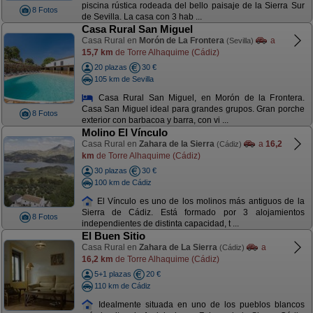
piscina rústica rodeada del bello paisaje de la Sierra Sur
8 Fotos
de Sevilla. La casa con 3 hab ...
Casa Rural San Miguel
Casa Rural en
Morón de La Frontera
a
(Sevilla)
15,7 km
de Torre Alhaquime (Cádiz)
20 plazas
30 €
105 km de Sevilla
Casa Rural San Miguel, en Morón de la Frontera.
Casa San Miguel ideal para grandes grupos. Gran porche
8 Fotos
exterior con barbacoa y barra, con vi ...
Molino El Vínculo
Casa Rural en
Zahara de la Sierra
a
16,2
(Cádiz)
km
de Torre Alhaquime (Cádiz)
30 plazas
30 €
100 km de Cádiz
El Vínculo es uno de los molinos más antiguos de la
Sierra de Cádiz. Está formado por 3 alojamientos
8 Fotos
independientes de distinta capacidad, t ...
El Buen Sitio
Casa Rural en
Zahara de La Sierra
a
(Cádiz)
16,2 km
de Torre Alhaquime (Cádiz)
5+1 plazas
20 €
110 km de Cádiz
Idealmente situada en uno de los pueblos blancos