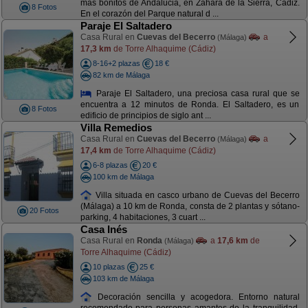
más bonitos de Andalucia, en Zahara de la Sierra, Cádiz.
8 Fotos
En el corazón del Parque natural d ...
Paraje El Saltadero
Casa Rural en
Cuevas del Becerro
a
(Málaga)
17,3 km
de Torre Alhaquime (Cádiz)
8-16+2 plazas
18 €
82 km de Málaga
Paraje El Saltadero, una preciosa casa rural que se
encuentra a 12 minutos de Ronda. El Saltadero, es un
8 Fotos
edificio de principios de siglo ant ...
Villa Remedios
Casa Rural en
Cuevas del Becerro
a
(Málaga)
17,4 km
de Torre Alhaquime (Cádiz)
6-8 plazas
20 €
100 km de Málaga
Villa situada en casco urbano de Cuevas del Becerro
(Málaga) a 10 km de Ronda, consta de 2 plantas y sótano-
20 Fotos
parking, 4 habitaciones, 3 cuart ...
Casa Inés
Casa Rural en
Ronda
a
17,6 km
de
(Málaga)
Torre Alhaquime (Cádiz)
10 plazas
25 €
103 km de Málaga
Decoración sencilla y acogedora. Entorno natural