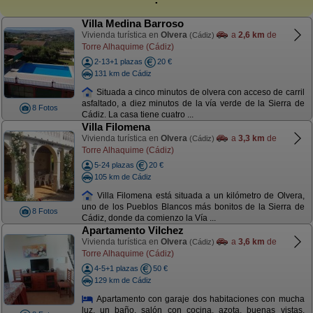
Villa Medina Barroso
Vivienda turística en
Olvera
a
2,6 km
de
(Cádiz)
Torre Alhaquime (Cádiz)
2-13+1 plazas
20 €
131 km de Cádiz
Situada a cinco minutos de olvera con acceso de carril
asfaltado, a diez minutos de la vía verde de la Sierra de
8 Fotos
Cádiz. La casa tiene cuatro ...
Villa Filomena
Vivienda turística en
Olvera
a
3,3 km
de
(Cádiz)
Torre Alhaquime (Cádiz)
5-24 plazas
20 €
105 km de Cádiz
Villa Filomena está situada a un kilómetro de Olvera,
uno de los Pueblos Blancos más bonitos de la Sierra de
8 Fotos
Cádiz, donde da comienzo la Vía ...
Apartamento Vilchez
Vivienda turística en
Olvera
a
3,6 km
de
(Cádiz)
Torre Alhaquime (Cádiz)
4-5+1 plazas
50 €
129 km de Cádiz
Apartamento con garaje dos habitaciones con mucha
luz, un baño, salón con cocina, azota, buenas vistas,