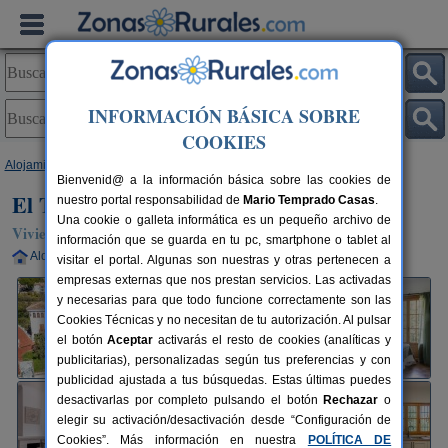
INFORMACIÓN BÁSICA SOBRE
COOKIES
Alojamientos
>
Andalucía
>
Málaga
>
Casarabonela
> El Torreón
Bienvenid@ a la información básica sobre las cookies de
El Torreón
nuestro portal responsabilidad de
Mario Temprado Casas
.
Una cookie o galleta informática es un pequeño archivo de
Vivienda turística en Casarabonela (Málaga)
información que se guarda en tu pc, smartphone o tablet al
Alquiler completo
6-20 plazas
43 km de Málaga
visitar el portal. Algunas son nuestras y otras pertenecen a
empresas externas que nos prestan servicios. Las activadas
y necesarias para que todo funcione correctamente son las
Cookies Técnicas y no necesitan de tu autorización. Al pulsar
el botón
Aceptar
activarás el resto de cookies (analíticas y
publicitarias), personalizadas según tus preferencias y con
publicidad ajustada a tus búsquedas. Estas últimas puedes
desactivarlas por completo pulsando el botón
Rechazar
o
elegir su activación/desactivación desde “Configuración de
Cookies”. Más información en nuestra
POLÍTICA DE