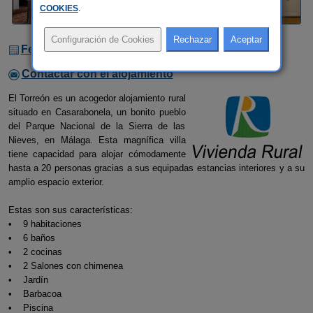
COOKIES
.
Fechas Libres
Contactar con el alojamiento
El Torreón es un acogedor alojamiento rural
situado en Casarabonela, un bonito pueblo
del Parque Nacional de la Sierra de las
Nieves, en Málaga. Esta magnífica villa
tiene capacidad para alojar cómodamente
hasta a 20 personas gracias a sus equipadas estancias interiores y a su
amplio espacio exterior.
Estas son sus características:
• 9 habitaciones
• 6 baños
• 2 cocinas
• 2 Salones con chimenea
• Jardín
• Barbacoa
• Piscina