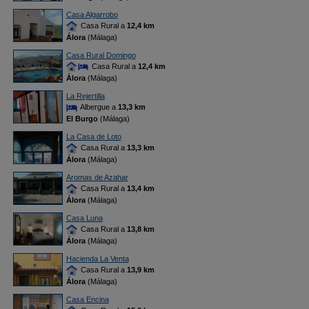
Casa Algarrobo
Casa Rural a
12,4 km
Álora
(Málaga)
Casa Rural Domingo
Casa Rural a
12,4 km
Álora
(Málaga)
La Rejertilla
Albergue a
13,3 km
El Burgo
(Málaga)
La Casa de Loto
Casa Rural a
13,3 km
Álora
(Málaga)
Aromas de Azahar
Casa Rural a
13,4 km
Álora
(Málaga)
Casa Luna
Casa Rural a
13,8 km
Álora
(Málaga)
Hacienda La Venta
Casa Rural a
13,9 km
Álora
(Málaga)
Casa Encina