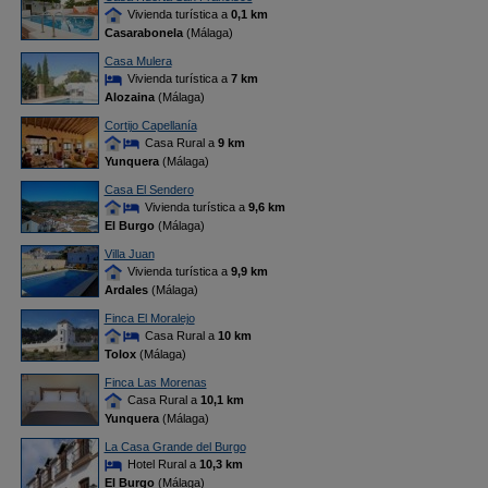
Vivienda turística a
0,1 km
Casarabonela
(Málaga)
Casa Mulera
Vivienda turística a
7 km
Alozaina
(Málaga)
Cortijo Capellanía
Casa Rural a
9 km
Yunquera
(Málaga)
Casa El Sendero
Vivienda turística a
9,6 km
El Burgo
(Málaga)
Villa Juan
Vivienda turística a
9,9 km
Ardales
(Málaga)
Finca El Moralejo
Casa Rural a
10 km
Tolox
(Málaga)
Finca Las Morenas
Casa Rural a
10,1 km
Yunquera
(Málaga)
La Casa Grande del Burgo
Hotel Rural a
10,3 km
El Burgo
(Málaga)