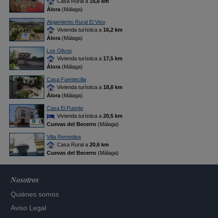
Casa Rural a
15,6 km
Álora
(Málaga)
Alojamiento Rural El Viso
Vivienda turística a
16,2 km
Álora
(Málaga)
Los Olivos
Vivienda turística a
17,5 km
Álora
(Málaga)
Casa Fuentecilla
Vivienda turística a
18,8 km
Álora
(Málaga)
Casa El Puente
Vivienda turística a
20,5 km
Cuevas del Becerro
(Málaga)
Villa Remedios
Casa Rural a
20,6 km
Cuevas del Becerro
(Málaga)
Nosotros
Quiénes somos
Aviso Legal