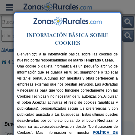
INFORMACIÓN BÁSICA SOBRE
COOKIES
Alojamientos
>
Andalucía
>
Málaga
> El Burgo
Bienvenid@ a la información básica sobre las cookies de
Casas Rurales en El Burgo
nuestro portal responsabilidad de
Mario Temprado Casas
.
Una cookie o galleta informática es un pequeño archivo de
información que se guarda en tu pc, smartphone o tablet al
visitar el portal. Algunas son nuestras y otras pertenecen a
empresas externas que nos prestan servicios. Las activadas
y necesarias para que todo funcione correctamente son las
Cookies Técnicas y no necesitan de tu autorización. Al pulsar
rs.
el botón
Aceptar
activarás el resto de cookies (analíticas y
 €
Casa Sunset El Tejar
2-10+4 pers.
publicitarias), personalizadas según tus preferencias y con
16 €
Almogía (Málaga)
desde
publicidad ajustada a tus búsquedas. Estas últimas puedes
desactivarlas por completo pulsando el botón
Rechazar
o
Buscar
elegir su activación/desactivación desde “Configuración de
Cookies”. Más información en nuestra
POLÍTICA DE
Comunidades: