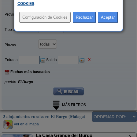
COOKIES
.
Provincias/Islas:
Tipo alquiler:
Plazas:
X
Entrada:
Salida:
Fechas más buscadas
pueblo:
El Burgo
MÁS FILTROS
3 alojamientos rurales en El Burgo (Málaga)
Ver en el mapa
La Casa Grande del Burgo