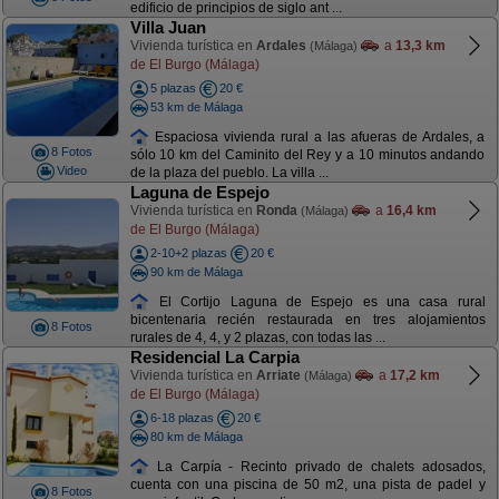
edificio de principios de siglo ant ...
Villa Juan
Vivienda turística en
Ardales
a
13,3 km
(Málaga)
de El Burgo (Málaga)
5 plazas
20 €
53 km de Málaga
Espaciosa vivienda rural a las afueras de Ardales, a
8 Fotos
sólo 10 km del Caminito del Rey y a 10 minutos andando
Video
de la plaza del pueblo. La villa ...
Laguna de Espejo
Vivienda turística en
Ronda
a
16,4 km
(Málaga)
de El Burgo (Málaga)
2-10+2 plazas
20 €
90 km de Málaga
El Cortijo Laguna de Espejo es una casa rural
bicentenaria recién restaurada en tres alojamientos
8 Fotos
rurales de 4, 4, y 2 plazas, con todas las ...
Residencial La Carpia
Vivienda turística en
Arriate
a
17,2 km
(Málaga)
de El Burgo (Málaga)
6-18 plazas
20 €
80 km de Málaga
La Carpía - Recinto privado de chalets adosados,
cuenta con una piscina de 50 m2, una pista de padel y
8 Fotos