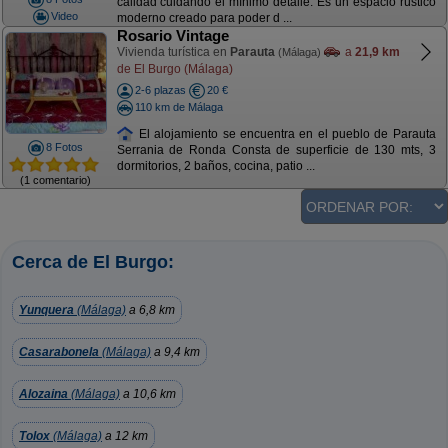
calidad cuidando el mínimo detalle. Es un espacio rústico
Video
moderno creado para poder d ...
Rosario Vintage
Vivienda turística en
Parauta
a
21,9 km
(Málaga)
de El Burgo (Málaga)
2-6 plazas
20 €
110 km de Málaga
El alojamiento se encuentra en el pueblo de Parauta
8 Fotos
Serrania de Ronda Consta de superficie de 130 mts, 3
dormitorios, 2 baños, cocina, patio ...
(1 comentario)
Cerca de El Burgo:
Yunquera
(Málaga)
a 6,8 km
Casarabonela
(Málaga)
a 9,4 km
Alozaina
(Málaga)
a 10,6 km
Tolox
(Málaga)
a 12 km