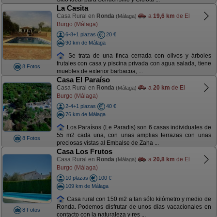
La Casita
Casa Rural en
Ronda
a
19,6 km
de El
(Málaga)
Burgo (Málaga)
6-8+1 plazas
20 €
90 km de Málaga
Se trata de una finca cerrada con olivos y árboles
frutales con casa y piscina privada con agua salada, tiene
8 Fotos
muebles de exterior barbacoa, ...
Casa El Paraíso
Casa Rural en
Ronda
a
20 km
de El
(Málaga)
Burgo (Málaga)
2-4+1 plazas
40 €
76 km de Málaga
Los Paraísos (Le Paradis) son 6 casas individuales de
55 m2 cada una, con unas amplias terrazas con unas
8 Fotos
preciosas vistas al Embalse de Zaha ...
Casa Los Frutos
Casa Rural en
Ronda
a
20,8 km
de El
(Málaga)
Burgo (Málaga)
10 plazas
100 €
109 km de Málaga
Casa rural con 150 m2 a tan sólo kilómetro y medio de
Ronda. Podemos disfrutar de unos días vacacionales en
8 Fotos
contacto con la naturaleza y res ...