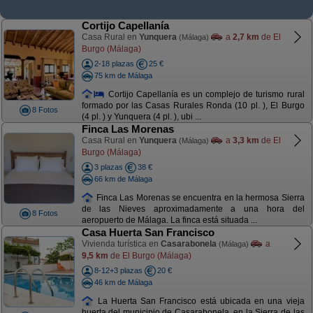
Cortijo Capellanía
Casa Rural en
Yunquera
a
2,7 km
de El
(Málaga)
Burgo (Málaga)
2-18 plazas
25 €
75 km de Málaga
Cortijo Capellanía es un complejo de turismo rural
formado por las Casas Rurales Ronda (10 pl. ), El Burgo
8 Fotos
(4 pl. ) y Yunquera (4 pl. ), ubi ...
Finca Las Morenas
Casa Rural en
Yunquera
a
3,3 km
de El
(Málaga)
Burgo (Málaga)
3 plazas
38 €
66 km de Málaga
Finca Las Morenas se encuentra en la hermosa Sierra
de las Nieves aproximadamente a una hora del
8 Fotos
aeropuerto de Málaga. La finca está situada ...
Casa Huerta San Francisco
Vivienda turística en
Casarabonela
a
(Málaga)
9,5 km
de El Burgo (Málaga)
8-12+3 plazas
20 €
46 km de Málaga
La Huerta San Francisco está ubicada en una vieja
huerta del municipio de Casarabonela, en la Sierra de las