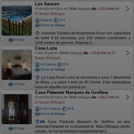
Los Sauces
Vivienda turística en
Teba
a
21,4 km
de
(Málaga)
El Burgo (Málaga)
8 plazas
20 €
69 km de Málaga
Vivienda Turística de Alojamiento Rural con capacidad
de entre 8-10 personas, con 162 metros construidos y
8 Fotos
1100 metros de parcela. Dispone d ...
Casa Luna
Casa Rural en
Álora
a
21,6 km
de El
(Málaga)
Burgo (Málaga)
9+2 plazas
25 €
52 km de Málaga
La Casa Rural Luna se encuentra a unos 7 kilometros
de Álora, y a unos 5 kms de El Chorro. Esta maravillosa
8 Fotos
casa de alquiler con piscina pri ...
Casa Palacete Marques de Greñina
Vivienda turística en
Teba
a
21,7 km
de
(Málaga)
El Burgo (Málaga)
8-10+4 plazas
25 €
60 km de Málaga
Casa Palacete Marques de Greñina es una
vivienda Palacete en la localidad de Teba (Málaga) centro
8 Fotos
urbano, se ha rehabilitado completamente e ...