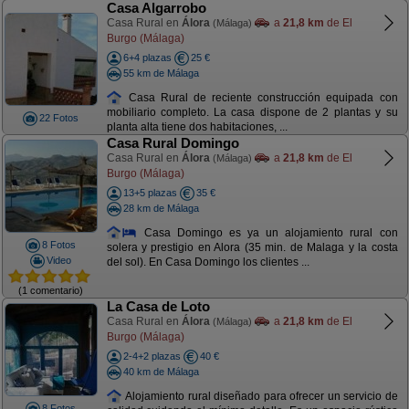
Casa Algarrobo
Casa Rural en
Álora
a
21,8 km
de El
(Málaga)
Burgo (Málaga)
6+4 plazas
25 €
55 km de Málaga
Casa Rural de reciente construcción equipada con
mobiliario completo. La casa dispone de 2 plantas y su
22 Fotos
planta alta tiene dos habitaciones, ...
Casa Rural Domingo
Casa Rural en
Álora
a
21,8 km
de El
(Málaga)
Burgo (Málaga)
13+5 plazas
35 €
28 km de Málaga
Casa Domingo es ya un alojamiento rural con
8 Fotos
solera y prestigio en Alora (35 min. de Malaga y la costa
Video
del sol). En Casa Domingo los clientes ...
(1 comentario)
La Casa de Loto
Casa Rural en
Álora
a
21,8 km
de El
(Málaga)
Burgo (Málaga)
2-4+2 plazas
40 €
40 km de Málaga
Alojamiento rural diseñado para ofrecer un servicio de
8 Fotos