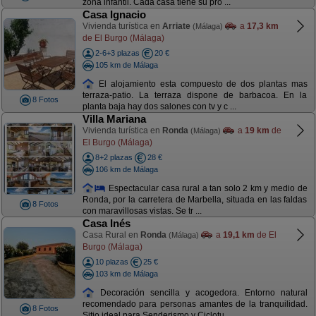
zona infantil. Cada casa tiene su pro ...
Casa Ignacio
Vivienda turística en
Arriate
a
17,3 km
(Málaga)
de El Burgo (Málaga)
2-6+3 plazas
20 €
105 km de Málaga
El alojamiento esta compuesto de dos plantas mas
terraza-patio. La terraza dispone de barbacoa. En la
8 Fotos
planta baja hay dos salones con tv y c ...
Villa Mariana
Vivienda turística en
Ronda
a
19 km
de
(Málaga)
El Burgo (Málaga)
8+2 plazas
28 €
106 km de Málaga
Espectacular casa rural a tan solo 2 km y medio de
Ronda, por la carretera de Marbella, situada en las faldas
8 Fotos
con maravillosas vistas. Se tr ...
Casa Inés
Casa Rural en
Ronda
a
19,1 km
de El
(Málaga)
Burgo (Málaga)
10 plazas
25 €
103 km de Málaga
Decoración sencilla y acogedora. Entorno natural
recomendado para personas amantes de la tranquilidad.
8 Fotos
Sitio ideal para Senderismo y Ciclotu ...