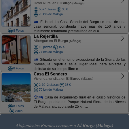
Hotel Rural en
El Burgo
(Málaga)
50+7 plazas
30 €
70 km de Málaga
El Hotel La Casa Grande del Burgo se trata de una
casa señorial, construida hace más de 150 años y
8 Fotos
totalmente reformada y restaurada en el a ...
La Rejertilla
Albergue en
El Burgo
(Málaga)
10 plazas
15 €
77 km de Málaga
Situada en el entorno excepcional de la Sierra de las
Nieves, la Rejertilla es el lugar ideal para alojarse y
8 Fotos
disfrutar de su tiempo libre e ...
Casa El Sendero
Vivienda turística en
El Burgo
(Málaga)
2-10+2 plazas
15 €
70 km de Málaga
Casa de alojamiento rural en el casco histórico de
El Burgo, pueblo del Parque Natural Sierra de las Nieves
8 Fotos
de Málaga, situado a solo 25 km ...
Video
Alojamientos Rurales cercanos a
El Burgo (Málaga)