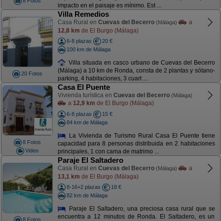
8 Fotos
impacto en el paisaje es mínimo. Est ...
Villa Remedios
Casa Rural en
Cuevas del Becerro
a
(Málaga)
12,8 km
de El Burgo (Málaga)
6-8 plazas
20 €
100 km de Málaga
Villa situada en casco urbano de Cuevas del Becerro
(Málaga) a 10 km de Ronda, consta de 2 plantas y sótano-
20 Fotos
parking, 4 habitaciones, 3 cuart ...
Casa El Puente
Vivienda turística en
Cuevas del Becerro
(Málaga)
a
12,9 km
de El Burgo (Málaga)
6-8 plazas
15 €
84 km de Málaga
La Vivienda de Turismo Rural Casa El Puente tiene
8 Fotos
capacidad para 8 personas distribuida en 2 habitaciones
Video
principales, 1 con cama de matrimo ...
Paraje El Saltadero
Casa Rural en
Cuevas del Becerro
a
(Málaga)
13,1 km
de El Burgo (Málaga)
8-16+2 plazas
18 €
82 km de Málaga
Paraje El Saltadero, una preciosa casa rural que se
encuentra a 12 minutos de Ronda. El Saltadero, es un
8 Fotos