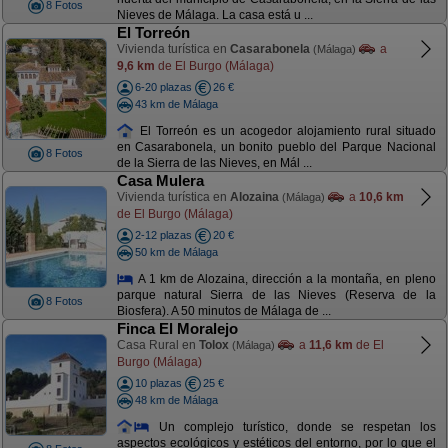
8 Fotos
Nieves de Málaga. La casa está u ...
El Torreón
Vivienda turística en
Casarabonela
a
(Málaga)
9,6 km
de El Burgo (Málaga)
6-20 plazas
26 €
43 km de Málaga
El Torreón es un acogedor alojamiento rural situado
en Casarabonela, un bonito pueblo del Parque Nacional
8 Fotos
de la Sierra de las Nieves, en Mál ...
Casa Mulera
Vivienda turística en
Alozaina
a
10,6 km
(Málaga)
de El Burgo (Málaga)
2-12 plazas
20 €
50 km de Málaga
A 1 km de Alozaina, dirección a la montaña, en pleno
parque natural Sierra de las Nieves (Reserva de la
8 Fotos
Biosfera). A 50 minutos de Málaga de ...
Finca El Moralejo
Casa Rural en
Tolox
a
11,6 km
de El
(Málaga)
Burgo (Málaga)
10 plazas
25 €
48 km de Málaga
Un complejo turístico, donde se respetan los
aspectos ecológicos y estéticos del entorno, por lo que el