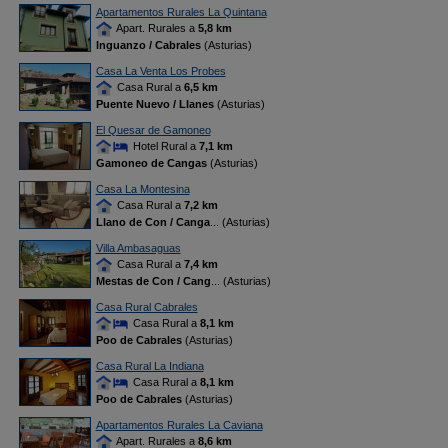
Apartamentos Rurales La Quintana
Apart. Rurales a
5,8 km
Inguanzo / Cabrales
(Asturias)
Casa La Venta Los Probes
Casa Rural a
6,5 km
Puente Nuevo / Llanes
(Asturias)
El Quesar de Gamoneo
Hotel Rural a
7,1 km
Gamoneo de Cangas
(Asturias)
Casa La Montesina
Casa Rural a
7,2 km
Llano de Con / Canga
... (Asturias)
Villa Ambasaguas
Casa Rural a
7,4 km
Mestas de Con / Cang
... (Asturias)
Casa Rural Cabrales
Casa Rural a
8,1 km
Poo de Cabrales
(Asturias)
Casa Rural La Indiana
Casa Rural a
8,1 km
Poo de Cabrales
(Asturias)
Apartamentos Rurales La Caviana
Apart. Rurales a
8,6 km