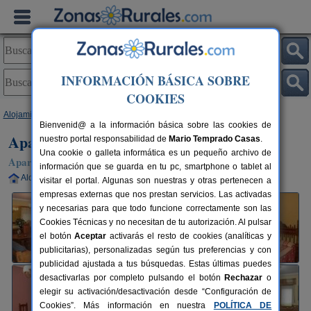
INFORMACIÓN BÁSICA SOBRE
COOKIES
Alojamientos
>
Asturias
>
La Robellada
> Apartamentos Casa Geli
Bienvenid@ a la información básica sobre las cookies de
Apartamentos Casa Geli
nuestro portal responsabilidad de
Mario Temprado Casas
.
Una cookie o galleta informática es un pequeño archivo de
Apartamentos Rurales en La Robellada / Onis (Asturias)
información que se guarda en tu pc, smartphone o tablet al
Alquiler completo
2-14+3 plazas
80 km de Oviedo
visitar el portal. Algunas son nuestras y otras pertenecen a
empresas externas que nos prestan servicios. Las activadas
y necesarias para que todo funcione correctamente son las
Cookies Técnicas y no necesitan de tu autorización. Al pulsar
el botón
Aceptar
activarás el resto de cookies (analíticas y
publicitarias), personalizadas según tus preferencias y con
publicidad ajustada a tus búsquedas. Estas últimas puedes
desactivarlas por completo pulsando el botón
Rechazar
o
elegir su activación/desactivación desde “Configuración de
Cookies”. Más información en nuestra
POLÍTICA DE