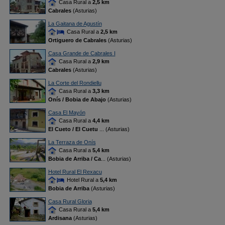
Casa Rural a
2,5 km
Cabrales
(Asturias)
La Gaitana de Agustín
Casa Rural a
2,5 km
Ortiguero de Cabrales
(Asturias)
Casa Grande de Cabrales I
Casa Rural a
2,9 km
Cabrales
(Asturias)
La Corte del Rondiellu
Casa Rural a
3,3 km
Onís / Bobia de Abajo
(Asturias)
Casa El Mayón
Casa Rural a
4,4 km
El Cueto / El Cuetu
... (Asturias)
La Terraza de Onís
Casa Rural a
5,4 km
Bobia de Arriba / Ca
... (Asturias)
Hotel Rural El Rexacu
Hotel Rural a
5,4 km
Bobia de Arriba
(Asturias)
Casa Rural Gloria
Casa Rural a
5,4 km
Ardisana
(Asturias)