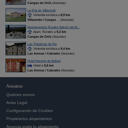
Cangas de Onís
(Asturias)
La Eria de Villaverde
Vivienda turística a
8,9 km
Villaverde / Cangas
... (Asturias)
Apartamentos Rurales Balcón del M...
Apart. Rurales a
9,3 km
Cangas de Onís
(Asturias)
Las Tejedoras de Riu
Vivienda turística a
9,4 km
Las Arenas / Cabrales
(Asturias)
Hotel Naranjo de Bulnes
Hotel a
9,6 km
Las Arenas / Cabrales
(Asturias)
Nosotros
Quiénes somos
Aviso Legal
Configuración de Cookies
Propietarios alojamientos
Anuncia gratis tu alojamiento