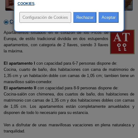
COOKIES
.
Contactar con el alojamiento
Apartamentos situados en el corazón de los Picos de
Europa, de estilo tradicional dividida en dos estupendos
apartamentos, con categoria de 2 llaves, siendo 3 llaves
la máxima.
El apartamento I
con capacidad para 6-7 personas dispone de:
Cocina, cuarto de baño, dos habitaciones con cama de matrimonio de
1,35 cm y un habitación doble con camas de 1,05 cm; tambien tiene un
maravilloso salón-comedor.
El apartamento II
con capacidad para 8-9 personas dispone de:
Cocina-salón con chimenea, dos cuartos de baño, dos habitaciones de
matrimonio con camas de 1,35 cm y dos habitaciones dobles con camas
de 1,05 cm. Los apartamentos están completamente amueblados y
disponen de todo lo necesario para su estancia.
Ven a disfrutar de unas maravillosas vacaciones en plena naturaleza y
tranquilidad.