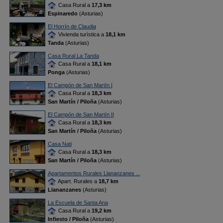
Casa Rural a
17,3 km
Espinaredo
(Asturias)
El Horrín de Claudia
Vivienda turística a
18,1 km
Tanda
(Asturias)
Casa Rural La Tanda
Casa Rural a
18,1 km
Ponga
(Asturias)
El Campón de San Martín I
Casa Rural a
18,3 km
San Martín / Piloña
(Asturias)
El Campón de San Martín II
Casa Rural a
18,3 km
San Martín / Piloña
(Asturias)
Casa Nati
Casa Rural a
18,3 km
San Martín / Piloña
(Asturias)
Apartamentos Rurales Llananzanes ...
Apart. Rurales a
18,7 km
Llananzanes
(Asturias)
La Escuela de Santa Ana
Casa Rural a
19,2 km
Infiesto / Piloña
(Asturias)