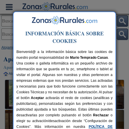
INFORMACIÓN BÁSICA SOBRE
COOKIES
Alojamientos
>
Asturias
>
Caleao
> Apartamentos Rurales La Prida
Bienvenid@ a la información básica sobre las cookies de
Apartamentos Rurales La Prida
nuestro portal responsabilidad de
Mario Temprado Casas
.
Una cookie o galleta informática es un pequeño archivo de
Apartamentos Rurales en Caleao (Asturias)
información que se guarda en tu pc, smartphone o tablet al
Alquiler completo
2-14+1 plazas
64 km de Oviedo
visitar el portal. Algunas son nuestras y otras pertenecen a
empresas externas que nos prestan servicios. Las activadas
y necesarias para que todo funcione correctamente son las
Cookies Técnicas y no necesitan de tu autorización. Al pulsar
el botón
Aceptar
activarás el resto de cookies (analíticas y
publicitarias), personalizadas según tus preferencias y con
publicidad ajustada a tus búsquedas. Estas últimas puedes
desactivarlas por completo pulsando el botón
Rechazar
o
elegir su activación/desactivación desde “Configuración de
Cookies”. Más información en nuestra
POLÍTICA DE