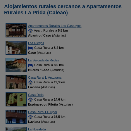
Alojamientos rurales cercanos a Apartamentos
Rurales La Prida (Caleao)
Apartamentos Rurales Los Cascayos
Apart. Rurales a
5,5 km
Abantro / Caso
(Asturias)
Los Riegos
Casa Rural a
8,4 km
Caso
(Asturias)
La Seronda de Redes
Casa Rural a
8,6 km
Bueres / Caso
(Asturias)
Casa Rural L´Antoxana
Casa Rural a
11,3 km
Laviana
(Asturias)
Casa Delia
Casa Rural a
14,6 km
Espinaredo / Piloña
(Asturias)
Casa Rural El Llugar
Casa Rural a
16,5 km
Laviana
(Asturias)
La Nozaleda