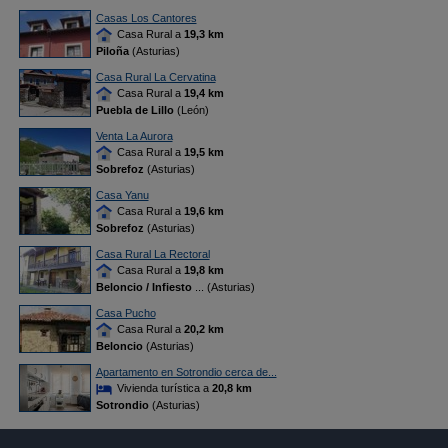
Casas Los Cantores
Casa Rural a
19,3 km
Piloña
(Asturias)
Casa Rural La Cervatina
Casa Rural a
19,4 km
Puebla de Lillo
(León)
Venta La Aurora
Casa Rural a
19,5 km
Sobrefoz
(Asturias)
Casa Yanu
Casa Rural a
19,6 km
Sobrefoz
(Asturias)
Casa Rural La Rectoral
Casa Rural a
19,8 km
Beloncio / Infiesto
... (Asturias)
Casa Pucho
Casa Rural a
20,2 km
Beloncio
(Asturias)
Apartamento en Sotrondio cerca de...
Vivienda turística a
20,8 km
Sotrondio
(Asturias)