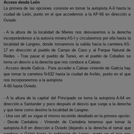
Acceso desde León
La primera de las opciones consiste en tomar la autopista A-6 hasta la
ciudad de León, punto en el que accedemos a la AP-66 en dirección a
Oviedo.
- A la altura de la localidad de Mieres nos desviaremos a la derecha
incorporándonos a la autovía minera AS-I y circularemos por ella hasta la
localidad de Langreo, donde tomaremos la salida hacia la carretera AS-
17 en dirección al pueblo de Campo de Caso y al Parque Natural de
Redes. - Tras pasar el pueblo de Tanes, en el pueblo de Coballes se
toma un desvío a la derecha que nos conduce a Caleao.
- Acceso desde Galicia - Para acceder a Caleao viniendo de Galicia hay
que tomar la carretera N-632 hasta la ciudad de Avilés, punto en el que
nos incorporaremos a la autopista
A-66 hasta Oviedo.
- A la altura de la capital del Principado se toma la autopista A-64 en
dirección a Santander y poco después el desvío que surge a la derecha
y que tiene como destino la localidad de Langreo.
- Una vez allí se sigue el mismo recorrido detallado en la primera opción.
- Desde Cantabria - Viniendo de Cantabria tenemos que tomar la
autopista A-8 en dirección a Oviedo (dejando a la derecha el ramal que
conduce a Gijón) hasta la población de Lieres, punto en el que nos