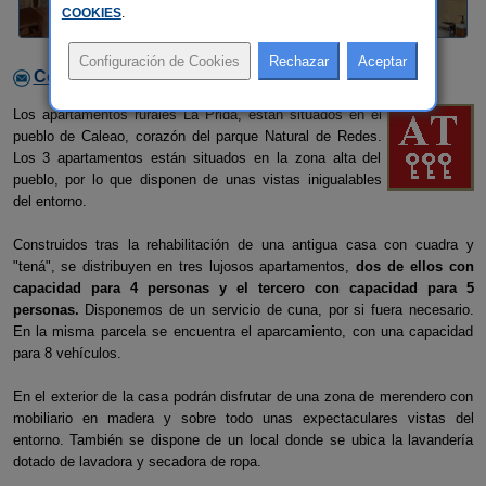
COOKIES
.
Contactar con el alojamiento
Los apartamentos rurales La Prida, están situados en el
pueblo de Caleao, corazón del parque Natural de Redes.
Los 3 apartamentos están situados en la zona alta del
pueblo, por lo que disponen de unas vistas inigualables
del entorno.
Construidos tras la rehabilitación de una antigua casa con cuadra y
"tená", se distribuyen en tres lujosos apartamentos,
dos de ellos con
capacidad para 4 personas y el tercero con capacidad para 5
personas.
Disponemos de un servicio de cuna, por si fuera necesario.
En la misma parcela se encuentra el aparcamiento, con una capacidad
para 8 vehículos.
En el exterior de la casa podrán disfrutar de una zona de merendero con
mobiliario en madera y sobre todo unas expectaculares vistas del
entorno. También se dispone de un local donde se ubica la lavandería
dotado de lavadora y secadora de ropa.