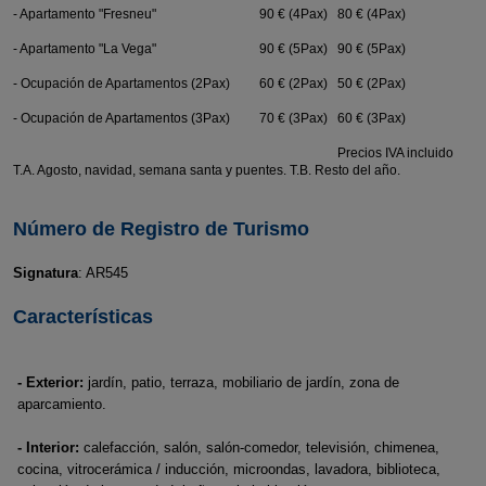
- Apartamento "Fresneu"
90 € (4Pax)
80 € (4Pax)
- Apartamento "La Vega"
90 € (5Pax)
90 € (5Pax)
- Ocupación de Apartamentos (2Pax)
60 € (2Pax)
50 € (2Pax)
- Ocupación de Apartamentos (3Pax)
70 € (3Pax)
60 € (3Pax)
Precios IVA incluido
T.A. Agosto, navidad, semana santa y puentes. T.B. Resto del año.
Número de Registro de Turismo
Signatura
: AR545
Características
- Exterior:
jardín, patio, terraza, mobiliario de jardín, zona de
aparcamiento.
- Interior:
calefacción, salón, salón-comedor, televisión, chimenea,
cocina, vitrocerámica / inducción, microondas, lavadora, biblioteca,