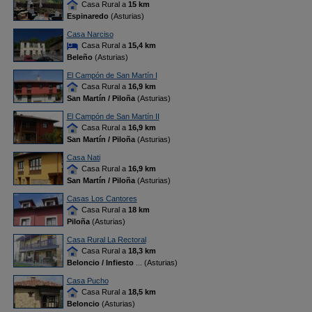
Casa Rural a
15 km
Espinaredo
(Asturias)
Casa Narciso
Casa Rural a
15,4 km
Beleño
(Asturias)
El Campón de San Martín I
Casa Rural a
16,9 km
San Martín / Piloña
(Asturias)
El Campón de San Martín II
Casa Rural a
16,9 km
San Martín / Piloña
(Asturias)
Casa Nati
Casa Rural a
16,9 km
San Martín / Piloña
(Asturias)
Casas Los Cantores
Casa Rural a
18 km
Piloña
(Asturias)
Casa Rural La Rectoral
Casa Rural a
18,3 km
Beloncio / Infiesto
... (Asturias)
Casa Pucho
Casa Rural a
18,5 km
Beloncio
(Asturias)