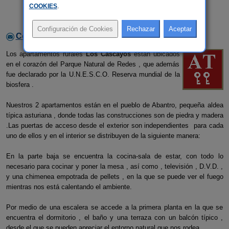
COOKIES
.
Contactar con el alojamiento
Los apartamentos rurales
Los Cascayos
están ubicados
en el corazón del Parque Natural de Redes , que además
fue declarado por la U.N.E.S.C.O. Reserva mundial de la
biosfera .
Nuestros 2 apartamentos están en el pueblo de Abantro, pequeña aldea
típica asturiana , donde todas las construcciones son de piedra y madera
.Las puertas de acceso desde el exterior son independientes para cada
uno de ellos y en el interior se distribuyen de la siguiente manera:
En la parte baja se encuentra la cocina-sala de estar, con todo lo
necesario para cocinar y poner la mesa , así como , televisión , D.V.D. ,
y una chimenea empotrada de pellets , en la que se puede ver el fuego
mientras nos está calentando el ambiente.
Por medio de una escalera se accede a la primera planta en la que se
encuentra el dormitorio , el baño y una terraza con un balcón típico ,
desde el que se pueden apreciar el entorno natural que nos rodea.