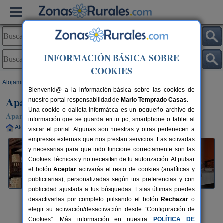
INFORMACIÓN BÁSICA SOBRE
COOKIES
Alojamientos
>
Asturias
>
Abantro
> Apartamentos Rurales Los Cascayos
Bienvenid@ a la información básica sobre las cookies de
Apartamentos Rurales Los Cascayos
nuestro portal responsabilidad de
Mario Temprado Casas
.
Una cookie o galleta informática es un pequeño archivo de
Apartamentos Rurales en Abantro / Caso (Asturias)
información que se guarda en tu pc, smartphone o tablet al
Alquiler completo
2-12 plazas
40 km de Oviedo
visitar el portal. Algunas son nuestras y otras pertenecen a
empresas externas que nos prestan servicios. Las activadas
y necesarias para que todo funcione correctamente son las
Cookies Técnicas y no necesitan de tu autorización. Al pulsar
el botón
Aceptar
activarás el resto de cookies (analíticas y
publicitarias), personalizadas según tus preferencias y con
publicidad ajustada a tus búsquedas. Estas últimas puedes
desactivarlas por completo pulsando el botón
Rechazar
o
elegir su activación/desactivación desde “Configuración de
Cookies”. Más información en nuestra
POLÍTICA DE