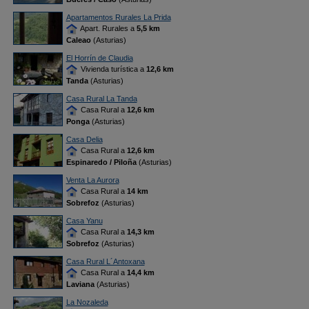
Apartamentos Rurales La Prida
Apart. Rurales a
5,5 km
Caleao
(Asturias)
El Horrín de Claudia
Vivienda turística a
12,6 km
Tanda
(Asturias)
Casa Rural La Tanda
Casa Rural a
12,6 km
Ponga
(Asturias)
Casa Delia
Casa Rural a
12,6 km
Espinaredo / Piloña
(Asturias)
Venta La Aurora
Casa Rural a
14 km
Sobrefoz
(Asturias)
Casa Yanu
Casa Rural a
14,3 km
Sobrefoz
(Asturias)
Casa Rural L´Antoxana
Casa Rural a
14,4 km
Laviana
(Asturias)
La Nozaleda