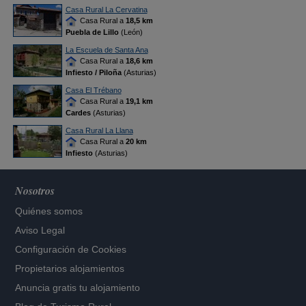
Casa Rural La Cervatina
Casa Rural a
18,5 km
Puebla de Lillo
(León)
La Escuela de Santa Ana
Casa Rural a
18,6 km
Infiesto / Piloña
(Asturias)
Casa El Trébano
Casa Rural a
19,1 km
Cardes
(Asturias)
Casa Rural La Llana
Casa Rural a
20 km
Infiesto
(Asturias)
Nosotros
Quiénes somos
Aviso Legal
Configuración de Cookies
Propietarios alojamientos
Anuncia gratis tu alojamiento