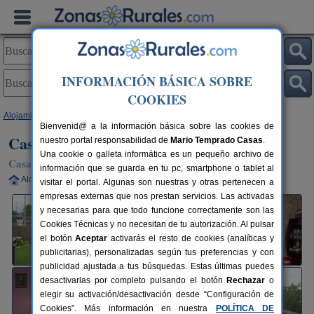
INFORMACIÓN BÁSICA SOBRE
COOKIES
Alojamientos
>
Asturias
>
Infiesto
> Casa Rural La Llana
Bienvenid@ a la información básica sobre las cookies de
Casa Rural La Llana
nuestro portal responsabilidad de
Mario Temprado Casas
.
Una cookie o galleta informática es un pequeño archivo de
Casa Rural en Infiesto (Asturias)
información que se guarda en tu pc, smartphone o tablet al
Alquiler completo
4 plazas
40 km de Oviedo
visitar el portal. Algunas son nuestras y otras pertenecen a
empresas externas que nos prestan servicios. Las activadas
y necesarias para que todo funcione correctamente son las
Cookies Técnicas y no necesitan de tu autorización. Al pulsar
el botón
Aceptar
activarás el resto de cookies (analíticas y
publicitarias), personalizadas según tus preferencias y con
publicidad ajustada a tus búsquedas. Estas últimas puedes
desactivarlas por completo pulsando el botón
Rechazar
o
elegir su activación/desactivación desde “Configuración de
Cookies”. Más información en nuestra
POLÍTICA DE