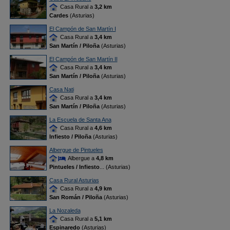
Casa Rural a
3,2 km
Cardes
(Asturias)
El Campón de San Martín I
Casa Rural a
3,4 km
San Martín / Piloña
(Asturias)
El Campón de San Martín II
Casa Rural a
3,4 km
San Martín / Piloña
(Asturias)
Casa Nati
Casa Rural a
3,4 km
San Martín / Piloña
(Asturias)
La Escuela de Santa Ana
Casa Rural a
4,6 km
Infiesto / Piloña
(Asturias)
Albergue de Pintueles
Albergue a
4,8 km
Pintueles / Infiesto
... (Asturias)
Casa Rural Asturias
Casa Rural a
4,9 km
San Román / Piloña
(Asturias)
La Nozaleda
Casa Rural a
5,1 km
Espinaredo
(Asturias)