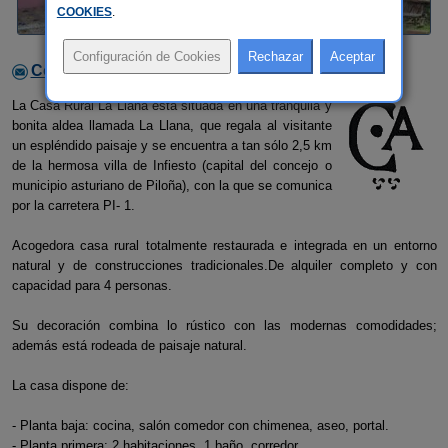
COOKIES
.
Contactar con el alojamiento
La Casa Rural La Llana está situada en una tranquila y
bonita aldea llamada La Llana, que regala al visitante
un espléndido paisaje y se encuentra a tan sólo 2,5 km
de la hermosa villa de Infiesto (capital del concejo o
municipio asturiano de Piloña), con la que se comunica
por la carretera PI- 1.
Acogedora casa rural totalmente restaurada e integrada en un entorno
natural y de construcciones tradicionales.De alquiler completo y con
capacidad para 4 personas.
Su decoración combina lo rústico con las modernas comodidades;
además está rodeada de paisaje natural.
La casa dispone de:
- Planta baja: cocina, salón comedor con chimenea, aseo, portal.
- Planta primera: 2 habitaciones, 1 baño, corredor.