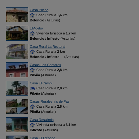
Casa Pucho
Casa Rural a
1,6 km
Beloncio
(Asturias)
El Acebo
Vivienda turística a
1,7 km
Beloncio / Infiesto
(Asturias)
Casa Rural La Rectoral
Casa Rural a
2 km
Beloncio / Infiesto
... (Asturias)
Casas Los Cantores
Casa Rural a
2,8 km
Piloña
(Asturias)
Casa El Campu
Casa Rural a
2,8 km
Piloña
(Asturias)
Casas Rurales Iris de Paz
Casa Rural a
2,8 km
Piloña
(Asturias)
Casa Rosalinda
Vivienda turística a
3,1 km
Infiesto
(Asturias)
Casa El Trébano