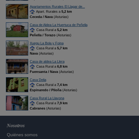
Apartamentos Rurales El Llagar de...
Apart. Rurales a
5,2 km
Ceceda / Nava
(Asturias)
Casa de Aldea La Huertuca de Peñella
Casa Rural a
5,2 km
Peñella / Torazo
(Asturias)
Xuegu La Bola y Foina
Casa Rural a
5,7 km
Nava
(Asturias)
Casa de aldea La Llera
Casa Rural a
6,8 km
Fuensanta / Nava
(Asturias)
Casa Delia
Casa Rural a
7,4 km
Espinaredo / Piloña
(Asturias)
Casa Rural La Llavona
Casa Rural a
7,9 km
Cabranes
(Asturias)
Nosotros
Quiénes somos