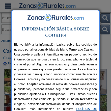
INFORMACIÓN BÁSICA SOBRE
COOKIES
Alojamientos
>
Asturias
>
San Román
> Casa Rural Asturias
Bienvenid@ a la información básica sobre las cookies de
Casa Rural Asturias
nuestro portal responsabilidad de
Mario Temprado Casas
.
Una cookie o galleta informática es un pequeño archivo de
Casa Rural en San Román / Piloña (Asturias)
información que se guarda en tu pc, smartphone o tablet al
Alquiler completo
2 plazas
45 km de Oviedo
visitar el portal. Algunas son nuestras y otras pertenecen a
empresas externas que nos prestan servicios. Las activadas
y necesarias para que todo funcione correctamente son las
Cookies Técnicas y no necesitan de tu autorización. Al pulsar
el botón
Aceptar
activarás el resto de cookies (analíticas y
publicitarias), personalizadas según tus preferencias y con
publicidad ajustada a tus búsquedas. Estas últimas puedes
desactivarlas por completo pulsando el botón
Rechazar
o
elegir su activación/desactivación desde “Configuración de
Cookies”. Más información en nuestra
POLÍTICA DE