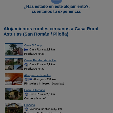
¿Has estado en este alojamiento?,
cuéntanos tu experiencia.
Alojamientos rurales cercanos a Casa Rural
Asturias (San Román / Piloña)
Casa El Campu
Casa Rural a
2,1 km
Piloña
(Asturias)
Casas Rurales Iris de Paz
Casa Rural a
2,1 km
Piloña
(Asturias)
Albergue de Pintueles
Albergue a
2,8 km
Pintueles / Infiesto
... (Asturias)
Casa El Trébano
Casa Rural a
2,9 km
Cardes
(Asturias)
El Acebo
Vivienda turística a
3,2 km