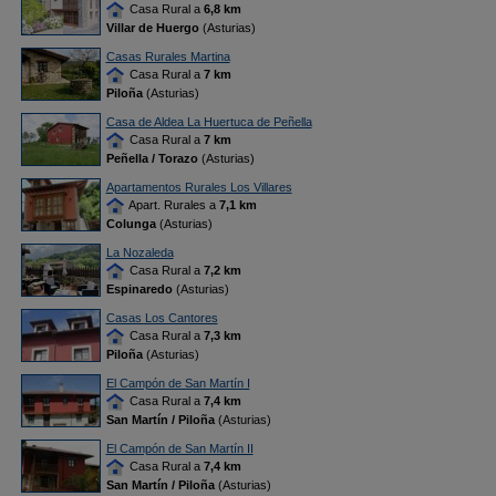
Casa Rural a
6,8 km
Villar de Huergo
(Asturias)
Casas Rurales Martina
Casa Rural a
7 km
Piloña
(Asturias)
Casa de Aldea La Huertuca de Peñella
Casa Rural a
7 km
Peñella / Torazo
(Asturias)
Apartamentos Rurales Los Villares
Apart. Rurales a
7,1 km
Colunga
(Asturias)
La Nozaleda
Casa Rural a
7,2 km
Espinaredo
(Asturias)
Casas Los Cantores
Casa Rural a
7,3 km
Piloña
(Asturias)
El Campón de San Martín I
Casa Rural a
7,4 km
San Martín / Piloña
(Asturias)
El Campón de San Martín II
Casa Rural a
7,4 km
San Martín / Piloña
(Asturias)