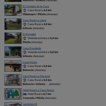
Beloncio / Infiesto
(Asturias)
El Corquiéu de la Cava
Casa Rural a
4,4 km
Villamayor / Piloña
(Asturias)
Casa Rural La Llana
Casa Rural a
4,9 km
Infiesto
(Asturias)
El Pongallín
Vivienda turística a
5,4 km
Piloña
(Asturias)
Casa Rosalinda
Vivienda turística a
5,8 km
Infiesto
(Asturias)
Casa Pucho
Casa Rural a
5,9 km
Beloncio
(Asturias)
Casa Rural La Rectoral
Casa Rural a
6,5 km
Beloncio / Infiesto
... (Asturias)
Hotel Rural La Casa Nueva
Hotel Rural a
6,7 km
Cereceda / Piloña
(Asturias)
Larrionda 31