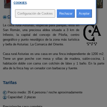
COOKIES
.
Contactar con el alojamiento
La casa rural Asturias, especial para parejas, está en
San Román, una preciosa aldea situada a 3 km de
Infiesto, la capital del concejo de Piloña, centro
geográfico y punto neurálgico de la zona más turística
y bella de Asturias: La Comarca del Oriente.
Casa rural Asturias es una casa en una finca independiente de 1200 m2.
Tiene un gran porche con mesa y sillas de madera, salón-cocina, 1
habitación doble con cama con colchón de látex y 1 baño. En la parte
alta de la finca hay un cenador con barbacoa y fuente.
Tarifas
Precio medio: 35 € persona / noche aproximadamente
Capacidad: 2 plazas
Precio/noche casa completa