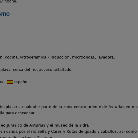
€/ noche.
ismo
ón, cocina, vitrocerámica / inducción, microondas, lavadora.
playa, cerca del río, acceso asfaltado.
os:
español
esplazar a cualquier parte de la zona centro-oriente de Asturias en 
la para descansar.
seo jurasico de Asturias y el museo de la sidra
 Sella y Cares y Rutas de quads y caballos, asi como de
astres y Tazones