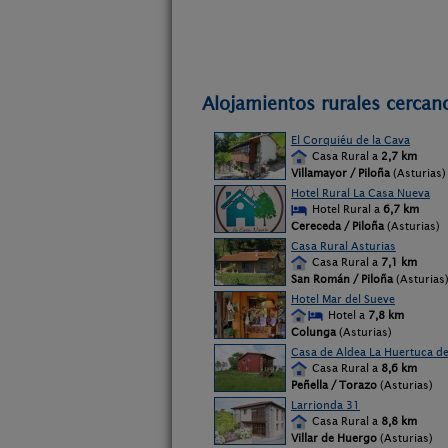
Alojamientos rurales cercan
El Corquiéu de la Cava
Casa Rural a
2,7 km
Villamayor / Piloña
(Asturias)
Hotel Rural La Casa Nueva
Hotel Rural a
6,7 km
Cereceda / Piloña
(Asturias)
Casa Rural Asturias
Casa Rural a
7,1 km
San Román / Piloña
(Asturias
Hotel Mar del Sueve
Hotel a
7,8 km
Colunga
(Asturias)
Casa de Aldea La Huertuca de
Casa Rural a
8,6 km
Peñella / Torazo
(Asturias)
Larrionda 31
Casa Rural a
8,8 km
Villar de Huergo
(Asturias)