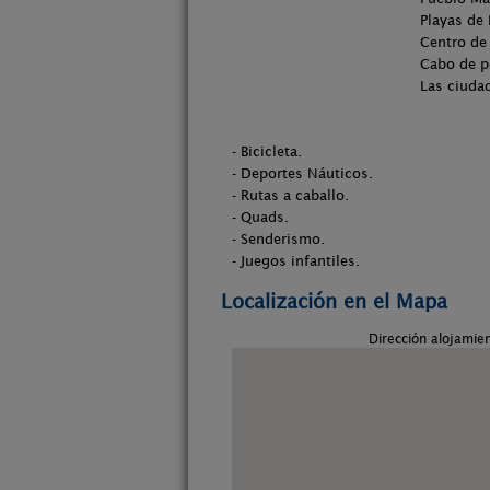
Playas de Rodiles, la gri
Centro de interpretación
Cabo de peñas, picos de Eur
Las ciudades de Ovi
- Bicicleta.
- Deportes Náuticos.
- Rutas a caballo.
- Quads.
- Senderismo.
- Juegos infantiles.
Localización en el Mapa
Dirección alojamie