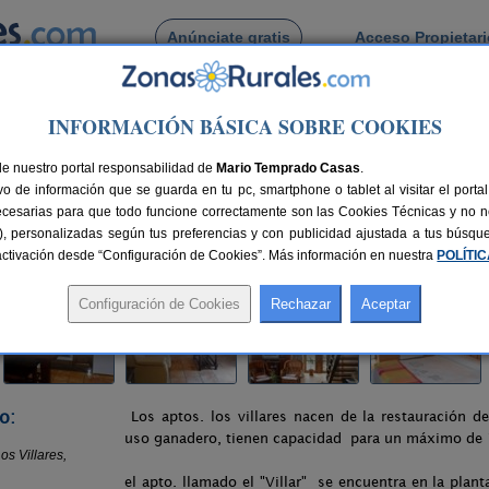
Anúnciate gratis
Acceso Propietar
Busca por pueblo
INFORMACIÓN BÁSICA SOBRE COOKIES
entos Rurales Los Villares
de nuestro portal responsabilidad de
s Villares
Mario Temprado Casas
.
o de información que se guarda en tu pc, smartphone o tablet al visitar el port
Asturias)
ecesarias para que todo funcione correctamente son las Cookies Técnicas y no ne
rias), personalizadas según tus preferencias y con publicidad ajustada a tus búsq
0 km de Oviedo
Compartir:
sactivación desde “Configuración de Cookies”. Más información en nuestra
POLÍTI
o:
Los aptos. los villares nacen de la restauración d
uso ganadero, tienen capacidad para un máximo de 
el apto. llamado el "Villar" se encuentra en la plant