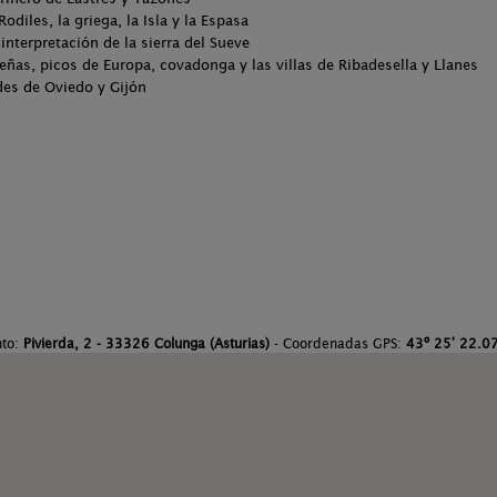
ega, la Isla y la Espasa
 de la sierra del Sueve
opa, covadonga y las villas de Ribadesella y Llanes
edo y Gijón
nto:
Pivierda, 2 - 33326 Colunga (Asturias)
- Coordenadas GPS:
43º 25' 22.07'