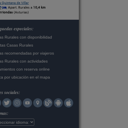
a Quintana de Villar
Apart. Rurales a
10,4 km
rriondas
(Asturias)
uedas especiales:
s Rurales con disponibilidad
tas Casas Rurales
s recomendadas por viajeros
s Rurales con actividades
amientos con reserva online
a por ubicación en el mapa
s sociales:
omas: