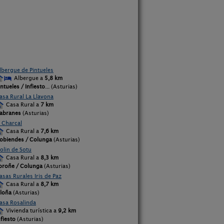
lbergue de Pintueles
Albergue a
5,8 km
intueles / Infiesto
... (Asturias)
asa Rural La Llavona
Casa Rural a
7 km
abranes
(Asturias)
l Charcal
Casa Rural a
7,6 km
obiendes / Colunga
(Asturias)
olin de Sotu
Casa Rural a
8,3 km
oroñe / Colunga
(Asturias)
asas Rurales Iris de Paz
Casa Rural a
8,7 km
iloña
(Asturias)
asa Rosalinda
Vivienda turística a
9,2 km
nfiesto
(Asturias)