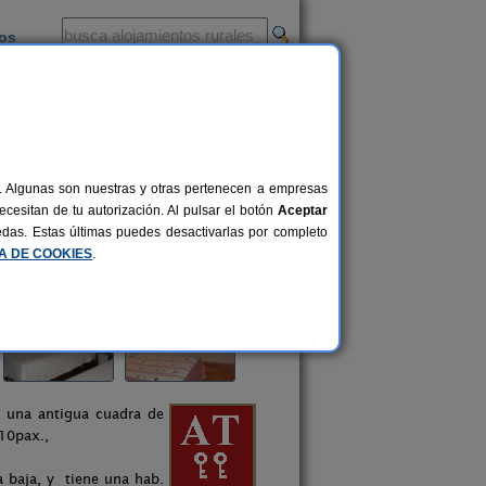
ios
-
al. Algunas son nuestras y otras pertenecen a empresas
cesitan de tu autorización. Al pulsar el botón
Aceptar
uedas. Estas últimas puedes desactivarlas por completo
CA DE COOKIES
.
e una antigua cuadra de
10pax.,
a baja, y tiene una hab.