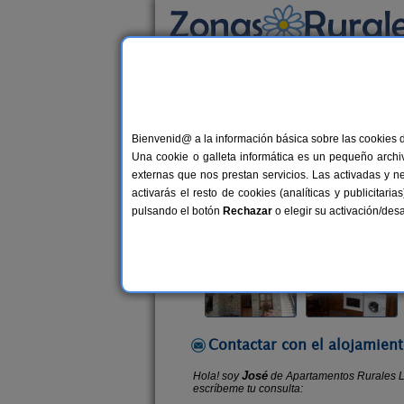
Busca por alojamiento
Alojamientos
>
Asturias
>
Colunga
> Apartam
Bienvenid@ a la información básica sobre las cookies 
Apartamentos Rurales Lo
Una cookie o galleta informática es un pequeño archiv
Apartamentos Rurales en Colunga (
externas que nos prestan servicios. Las activadas y n
activarás el resto de cookies (analíticas y publicita
Alquiler completo
10 plazas
7
pulsando el botón
Rechazar
o elegir su activación/de
Contactar con el alojamient