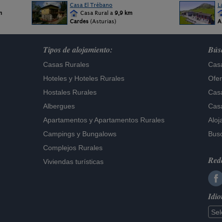
Casa El Trébano
L
m
Casa Rural a
9,9 km
Cardes
(Asturias)
A
Tipos de alojamiento:
Búsq
Casas Rurales
Casa
Hoteles
y
Hoteles Rurales
Ofer
Hostales Rurales
Casa
Albergues
Casa
Apartamentos
y
Apartamentos Rurales
Aloj
Campings y Bungalows
Busc
Complejos Rurales
Rede
Viviendas turísticas
Idi