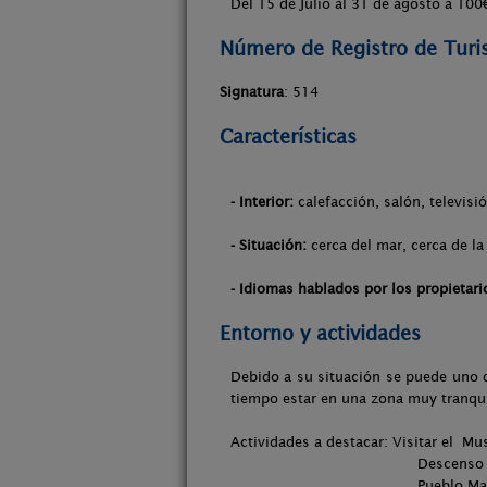
Del 15 de Julio al 31 de agosto a 100
Número de Registro de Tur
Signatura
: 514
Características
- Interior:
calefacción, salón, televisi
- Situación:
cerca del mar, cerca de la 
- Idiomas hablados por los propietari
Entorno y actividades
Debido a su situación se puede uno d
tiempo estar en una zona muy tranqui
Actividades a destacar: Visitar el Mu
Descenso en canoa por el río
Pueblo Marinero de L