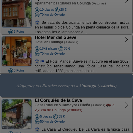
Apartamentos Rurales en
Colunga
(Asturias)
10 plazas
20 €
70 km de Oviedo
Se trata de dos apartamentos de construción rústica
en el municipio de Colunga en plena comarca de la sidra.
8 Fotos
Los aptos. los villares nacen d ...
Hotel Mar del Sueve
Hotel en
Colunga
(Asturias)
18+2 plazas
35 €
70 km de Oviedo
El Hotel Mar del Sueve se inauguró en el año 2002,
construído rehabilitando una típica Casa de Indianos
8 Fotos
edificada en 1881, mantiene todo su ...
Alojamientos Rurales cercanos a
Colunga (Asturias)
El Corquiéu de la Cava
Casa Rural en
Villamayor / Piloña
a
(Asturias)
2,7 km
de Colunga (Asturias)
5 plazas
35 €
50 km de Oviedo
La Casa El Corquieu De La Cava es la típica casa