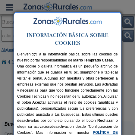
INFORMACIÓN BÁSICA SOBRE
COOKIES
Alojamientos
>
Asturias
> Colunga
Bienvenid@ a la información básica sobre las cookies de
Casas Rurales en Colunga
nuestro portal responsabilidad de
Mario Temprado Casas
.
Una cookie o galleta informática es un pequeño archivo de
información que se guarda en tu pc, smartphone o tablet al
visitar el portal. Algunas son nuestras y otras pertenecen a
empresas externas que nos prestan servicios. Las activadas
y necesarias para que todo funcione correctamente son las
Cookies Técnicas y no necesitan de tu autorización. Al pulsar
el botón
Aceptar
activarás el resto de cookies (analíticas y
El Pajar de Pumarega
rs.
6 pers.
publicitarias), personalizadas según tus preferencias y con
 €
19 €
Castropol (Asturias)
desde
publicidad ajustada a tus búsquedas. Estas últimas puedes
desactivarlas por completo pulsando el botón
Rechazar
o
Buscar
elegir su activación/desactivación desde “Configuración de
Cookies”. Más información en nuestra
POLÍTICA DE
Comunidades: