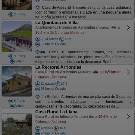
Casa de Aldea El Trébano es la típica casa asturiana
(con corredor o antojana), situada en una pequeña aldea
8 Fotos
de Piloña (Asturias). A escasos ...
La Quintana de Villar
Apartamentos Rurales en
Arriondas
a
(Asturias)
10,4 km
de Colunga (Asturias)
26+4 plazas
25 €
69 km de Oviedo
Estos 6 apartamento rurales, de similares
8 Fotos
característas y ubicados en plena montaña, ofrecen las
Video
mejores comodidades para tu descanso. Son t ...
La Rectoral Arriondas
Casa Rural en
Arriondas
a
10,5 km
de
(Asturias)
Colunga (Asturias)
11 plazas
17 €
65 km de Oviedo
La Rectoral Arriondas es una amplia casa de 3 plantas
8 Fotos
con diferentes estancias muy luminosas y
Video
cuidadosamente decoradas. Su capacidad es de ...
Casa Rural La Llana
Casa Rural en
Infiesto
a
10,6 km
de
(Asturias)
Colunga (Asturias)
4 plazas
16 €
40 km de Oviedo