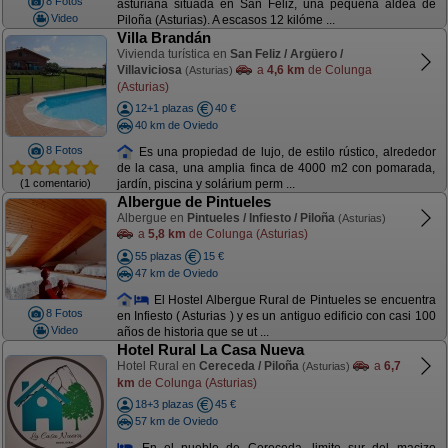
8 Fotos
asturiana situada en San Feliz, una pequeña aldea de
Video
Piloña (Asturias). A escasos 12 kilóme ...
Villa Brandán
Vivienda turística en
San Feliz / Argüero /
Villaviciosa
a
4,6 km
de Colunga
(Asturias)
(Asturias)
12+1 plazas
40 €
40 km de Oviedo
8 Fotos
Es una propiedad de lujo, de estilo rústico, alrededor
de la casa, una amplia finca de 4000 m2 con pomarada,
(1 comentario)
jardín, piscina y solárium perm ...
Albergue de Pintueles
Albergue en
Pintueles / Infiesto / Piloña
(Asturias)
a
5,8 km
de Colunga (Asturias)
55 plazas
15 €
47 km de Oviedo
El Hostel Albergue Rural de Pintueles se encuentra
8 Fotos
en Infiesto ( Asturias ) y es un antiguo edificio con casi 100
Video
años de historia que se ut ...
Hotel Rural La Casa Nueva
Hotel Rural en
Cereceda / Piloña
a
6,7
(Asturias)
km
de Colunga (Asturias)
18+3 plazas
45 €
57 km de Oviedo
En el pueblo de Cereceda, limite sur del macizo