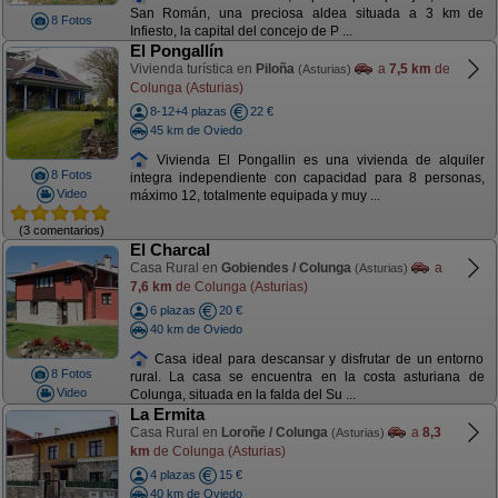
San Román, una preciosa aldea situada a 3 km de
8 Fotos
Infiesto, la capital del concejo de P ...
El Pongallín
Vivienda turística en
Piloña
a
7,5 km
de
(Asturias)
Colunga (Asturias)
8-12+4 plazas
22 €
45 km de Oviedo
Vivienda El Pongallin es una vivienda de alquiler
8 Fotos
integra independiente con capacidad para 8 personas,
Video
máximo 12, totalmente equipada y muy ...
(3 comentarios)
El Charcal
Casa Rural en
Gobiendes / Colunga
a
(Asturias)
7,6 km
de Colunga (Asturias)
6 plazas
20 €
40 km de Oviedo
Casa ideal para descansar y disfrutar de un entorno
8 Fotos
rural. La casa se encuentra en la costa asturiana de
Video
Colunga, situada en la falda del Su ...
La Ermita
Casa Rural en
Loroñe / Colunga
a
8,3
(Asturias)
km
de Colunga (Asturias)
4 plazas
15 €
40 km de Oviedo