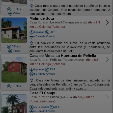
Casa rural situada en el pueblo de Loroñe en la costa
8 Fotos
asturiana de Colunga. Con ocupación para 4 personas, 2
Video
habitaciones, una doble y otra ...
Molin de Sotu
Casa Rural en
Loroñe / Colunga
a
8,3
(Asturias)
km
de Colunga (Asturias)
6 plazas
20 €
40 km de Oviedo
Situada en la falda del sueve, en la costa asturiana
8 Fotos
entre las localidades de Villaviciosa y Ribadesella, se
Video
encuentra la casa Molin de Sotu ...
Casa de Aldea La Huertuca de Peñella
Casa Rural en
Peñella / Torazo
a
8,6
(Asturias)
km
de Colunga (Asturias)
6 plazas
23 €
52 km de Oviedo
Casa de Aldea de dos trísqueles, situada en la
pequeña aldea de Peñella, a 1 km de Torazo (Cabranes).
8 Fotos
Casa independiente, con jardín y aparc ...
Casa El Campu
Casa Rural en
Piloña
a
8,7 km
de
(Asturias)
Colunga (Asturias)
10+2 plazas
23 €
45 km de Oviedo