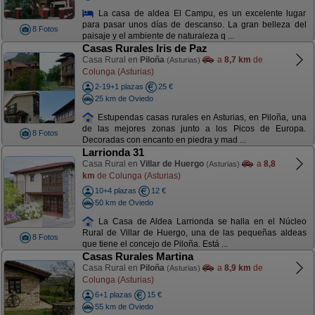
La casa de aldea El Campu, es un excelente lugar
para pasar unos días de descanso. La gran belleza del
8 Fotos
paisaje y el ambiente de naturaleza q ...
Casas Rurales Iris de Paz
Casa Rural en
Piloña
a
8,7 km
de
(Asturias)
Colunga (Asturias)
2-19+1 plazas
25 €
25 km de Oviedo
Estupendas casas rurales en Asturias, en Piloña, una
de las mejores zonas junto a los Picos de Europa.
8 Fotos
Decoradas con encanto en piedra y mad ...
Larrionda 31
Casa Rural en
Villar de Huergo
a
8,8
(Asturias)
km
de Colunga (Asturias)
10+4 plazas
12 €
50 km de Oviedo
La Casa de Aldea Larrionda se halla en el Núcleo
Rural de Villar de Huergo, una de las pequeñas aldeas
8 Fotos
que tiene el concejo de Piloña. Está ...
Casas Rurales Martina
Casa Rural en
Piloña
a
8,9 km
de
(Asturias)
Colunga (Asturias)
6+1 plazas
15 €
55 km de Oviedo