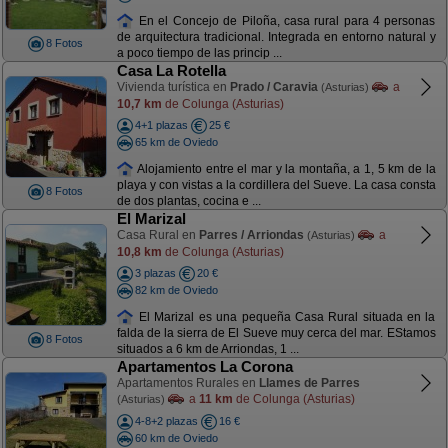
En el Concejo de Piloña, casa rural para 4 personas
de arquitectura tradicional. Integrada en entorno natural y
8 Fotos
a poco tiempo de las princip ...
Casa La Rotella
Vivienda turística en
Prado / Caravia
a
(Asturias)
10,7 km
de Colunga (Asturias)
4+1 plazas
25 €
65 km de Oviedo
Alojamiento entre el mar y la montaña, a 1, 5 km de la
playa y con vistas a la cordillera del Sueve. La casa consta
8 Fotos
de dos plantas, cocina e ...
El Marizal
Casa Rural en
Parres / Arriondas
a
(Asturias)
10,8 km
de Colunga (Asturias)
3 plazas
20 €
82 km de Oviedo
El Marizal es una pequeña Casa Rural situada en la
falda de la sierra de El Sueve muy cerca del mar. EStamos
8 Fotos
situados a 6 km de Arriondas, 1 ...
Apartamentos La Corona
Apartamentos Rurales en
Llames de Parres
a
11 km
de Colunga (Asturias)
(Asturias)
4-8+2 plazas
16 €
60 km de Oviedo