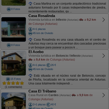
Casa Martina es un conjunto arquitectónico tradicional
asturiano formado por 6 casas independientes de piedra,
8 Fotos
recientemente restauradas, qu ...
Casa Rosalinda
Vivienda turística en
Infiesto
a
9,2 km
(Asturias)
de Colunga (Asturias)
4+1 plazas
45 km de Oviedo
Casa Rosalinda es una casa situada en el centro de
Asturias muy cerca se encuentran dos cascadas preciosas
8 Fotos
y un bosque para pasear a pocos k ...
El Acebo
Vivienda turística en
Beloncio / Infiesto
(Asturias)
a
9,4 km
de Colunga (Asturias)
4+1 plazas
26 €
45 km de Oviedo
Está situada en el núcleo rural de Beloncio, concejo
15 Fotos
de Piloña, localizado en la comarca oriental de Asturias.
Una casa totalmente independi ...
(1 comentario)
Casa El Trébano
Casa Rural en
Cardes
a
9,9 km
de
(Asturias)
Colunga (Asturias)
2+1 plazas
40 €
45 km de Oviedo