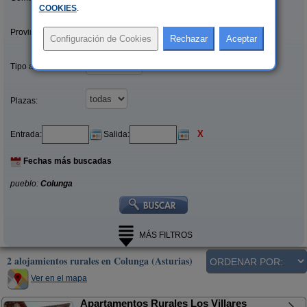
COOKIES
.
Provincias/Islas:
Tipo alquiler:
Plazas:
X
Entrada:
Salida:
Fechas más buscadas
pueblo:
Colunga
MÁS FILTROS
2 alojamientos rurales en Colunga (Asturias)
Ver en el mapa
Apartamentos Rurales Los Villares