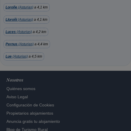
Loroñe
(Asturias)
a 4,1 km
Lloroñi
(Asturias)
a 4,1 km
Luces
(Asturias)
a 4,2 km
Pernus
(Asturias)
a 4,4 km
Lue
(Asturias)
a 4,5 km
Nosotros
Quiénes somos
Aviso Legal
Configuración de Cookies
Propietarios alojamientos
Anuncia gratis tu alojamiento
Blog de Turismo Rural