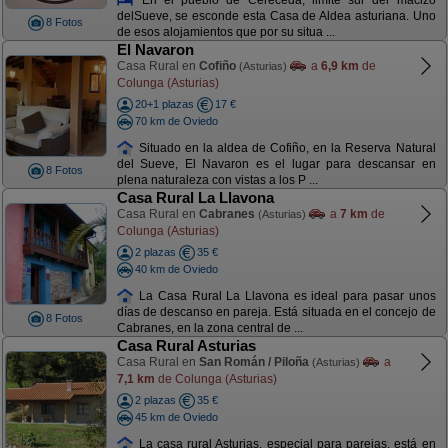
delSueve, se esconde esta Casa de Aldea asturiana. Uno
8 Fotos
de esos alojamientos que por su situa ...
El Navaron
Casa Rural en
Cofiño
a
6,9 km
de
(Asturias)
Colunga (Asturias)
20+1 plazas
17 €
70 km de Oviedo
Situado en la aldea de Cofiño, en la Reserva Natural
del Sueve, El Navaron es el lugar para descansar en
8 Fotos
plena naturaleza con vistas a los P ...
Casa Rural La Llavona
Casa Rural en
Cabranes
a
7 km
de
(Asturias)
Colunga (Asturias)
2 plazas
35 €
40 km de Oviedo
La Casa Rural La Llavona es ideal para pasar unos
días de descanso en pareja. Está situada en el concejo de
8 Fotos
Cabranes, en la zona central de ...
Casa Rural Asturias
Casa Rural en
San Román / Piloña
a
(Asturias)
7,1 km
de Colunga (Asturias)
2 plazas
35 €
45 km de Oviedo
La casa rural Asturias, especial para parejas, está en