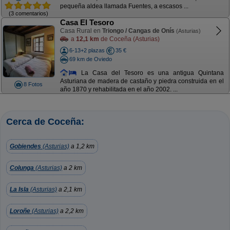
pequeña aldea llamada Fuentes, a escasos ...
(3 comentarios)
Casa El Tesoro
Casa Rural en
Triongo / Cangas de Onís
(Asturias)
a
12,1 km
de Coceña (Asturias)
6-13+2 plazas
35 €
69 km de Oviedo
La Casa del Tesoro es una antigua Quintana
Asturiana de madera de castaño y piedra construida en el
8 Fotos
año 1870 y rehabilitada en el año 2002. ...
Cerca de Coceña:
Gobiendes
(Asturias)
a 1,2 km
Colunga
(Asturias)
a 2 km
La Isla
(Asturias)
a 2,1 km
Loroñe
(Asturias)
a 2,2 km