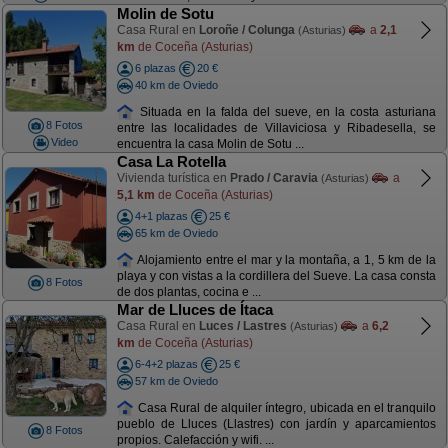
Molin de Sotu
Casa Rural en
Loroñe / Colunga
a
2,1
(Asturias)
km
de Coceña (Asturias)
6 plazas
20 €
40 km de Oviedo
Situada en la falda del sueve, en la costa asturiana
8 Fotos
entre las localidades de Villaviciosa y Ribadesella, se
Video
encuentra la casa Molin de Sotu ...
Casa La Rotella
Vivienda turística en
Prado / Caravia
a
(Asturias)
5,1 km
de Coceña (Asturias)
4+1 plazas
25 €
65 km de Oviedo
Alojamiento entre el mar y la montaña, a 1, 5 km de la
playa y con vistas a la cordillera del Sueve. La casa consta
8 Fotos
de dos plantas, cocina e ...
Mar de Lluces de Ítaca
Casa Rural en
Luces / Lastres
a
6,2
(Asturias)
km
de Coceña (Asturias)
6-4+2 plazas
25 €
57 km de Oviedo
Casa Rural de alquiler íntegro, ubicada en el tranquilo
pueblo de Lluces (Llastres) con jardín y aparcamientos
8 Fotos
propios. Calefacción y wifi. ...