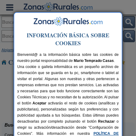
INFORMACIÓN BÁSICA SOBRE
COOKIES
Alojamientos
>
Asturias
> Coceña
Bienvenid@ a la información básica sobre las cookies de
Casas Rurales cerca de Coceña
nuestro portal responsabilidad de
Mario Temprado Casas
.
Una cookie o galleta informática es un pequeño archivo de
información que se guarda en tu pc, smartphone o tablet al
visitar el portal. Algunas son nuestras y otras pertenecen a
empresas externas que nos prestan servicios. Las activadas
y necesarias para que todo funcione correctamente son las
Cookies Técnicas y no necesitan de tu autorización. Al pulsar
el botón
Aceptar
activarás el resto de cookies (analíticas y
El Pajar de Pumarega
rs.
6 pers.
publicitarias), personalizadas según tus preferencias y con
 €
19 €
Castropol (Asturias)
desde
publicidad ajustada a tus búsquedas. Estas últimas puedes
desactivarlas por completo pulsando el botón
Rechazar
o
Buscar
elegir su activación/desactivación desde “Configuración de
Cookies”. Más información en nuestra
POLÍTICA DE
Comunidades: