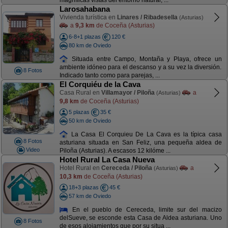
magníficas vistas del entorno natural, ...
Larosahabana
Vivienda turística en
Linares / Ribadesella
(Asturias)
a
9,3 km
de Coceña (Asturias)
6-8+1 plazas
120 €
80 km de Oviedo
Situada entre Campo, Montaña y Playa, ofrece un
ambiente idóneo para el descanso y a su vez la diversión.
8 Fotos
Indicado tanto como para parejas, ...
El Corquiéu de la Cava
Casa Rural en
Villamayor / Piloña
a
(Asturias)
9,8 km
de Coceña (Asturias)
5 plazas
35 €
50 km de Oviedo
La Casa El Corquieu De La Cava es la típica casa
8 Fotos
asturiana situada en San Feliz, una pequeña aldea de
Video
Piloña (Asturias). A escasos 12 kilóme ...
Hotel Rural La Casa Nueva
Hotel Rural en
Cereceda / Piloña
a
(Asturias)
10,3 km
de Coceña (Asturias)
18+3 plazas
45 €
57 km de Oviedo
En el pueblo de Cereceda, limite sur del macizo
delSueve, se esconde esta Casa de Aldea asturiana. Uno
8 Fotos
de esos alojamientos que por su situa ...