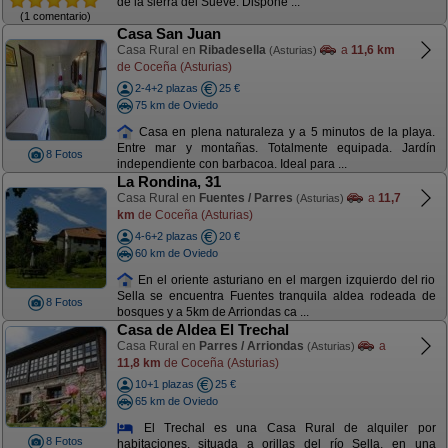
de la sierra del Sueve. Dispone ...
(1 comentario)
Casa San Juan
Casa Rural en
Ribadesella
a
11,6 km
(Asturias)
de Coceña (Asturias)
2-4+2 plazas
25 €
75 km de Oviedo
Casa en plena naturaleza y a 5 minutos de la playa.
Entre mar y montañas. Totalmente equipada. Jardín
8 Fotos
independiente con barbacoa. Ideal para ...
La Rondina, 31
Casa Rural en
Fuentes / Parres
a
11,7
(Asturias)
km
de Coceña (Asturias)
4-6+2 plazas
20 €
60 km de Oviedo
En el oriente asturiano en el margen izquierdo del rio
Sella se encuentra Fuentes tranquila aldea rodeada de
8 Fotos
bosques y a 5km de Arriondas ca ...
Casa de Aldea El Trechal
Casa Rural en
Parres / Arriondas
a
(Asturias)
11,8 km
de Coceña (Asturias)
10+1 plazas
25 €
65 km de Oviedo
El Trechal es una Casa Rural de alquiler por
8 Fotos
habitaciones, situada a orillas del río Sella, en una