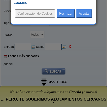
COOKIES
.
Provincias/Islas:
Tipo alquiler:
Plazas:
X
Entrada:
Salida:
Fechas más buscadas
pueblo:
MÁS FILTROS
No se han encontrado alojamientos en
Coceña
(Asturias)
... PERO, TE SUGERIMOS ALOJAMIENTOS CERCANOS
: