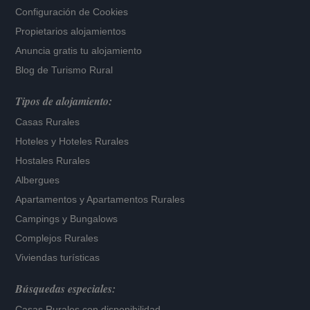
Configuración de Cookies
Propietarios alojamientos
Anuncia gratis tu alojamiento
Blog de Turismo Rural
Tipos de alojamiento:
Casas Rurales
Hoteles
y
Hoteles Rurales
Hostales Rurales
Albergues
Apartamentos
y
Apartamentos Rurales
Campings y Bungalows
Complejos Rurales
Viviendas turísticas
Búsquedas especiales:
Casas Rurales con disponibilidad