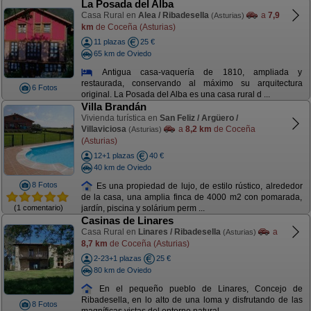
La Posada del Alba
Casa Rural en
Alea / Ribadesella
a
7,9
(Asturias)
km
de Coceña (Asturias)
11 plazas
25 €
65 km de Oviedo
Antigua casa-vaquería de 1810, ampliada y
restaurada, conservando al máximo su arquitectura
6 Fotos
original. La Posada del Alba es una casa rural d ...
Villa Brandán
Vivienda turística en
San Feliz / Argüero /
Villaviciosa
a
8,2 km
de Coceña
(Asturias)
(Asturias)
12+1 plazas
40 €
40 km de Oviedo
8 Fotos
Es una propiedad de lujo, de estilo rústico, alrededor
de la casa, una amplia finca de 4000 m2 con pomarada,
(1 comentario)
jardín, piscina y solárium perm ...
Casinas de Linares
Casa Rural en
Linares / Ribadesella
a
(Asturias)
8,7 km
de Coceña (Asturias)
2-23+1 plazas
25 €
80 km de Oviedo
En el pequeño pueblo de Linares, Concejo de
Ribadesella, en lo alto de una loma y disfrutando de las
8 Fotos