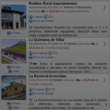
Rodiles Rural Apartamentos
Apartamentos Rurales en
Selorio / Villaviciosa
a
10,4 km
de Coceña (Asturias)
(Asturias)
6 plazas
25 €
40 km de Oviedo
Apartamentos Rurales con capacidad para 2, 4 o 6
personas, totalmente equipados, situación ideal para
8 Fotos
visitar cualquier parte de Asturias en ...
La Quintana de Villar
Apartamentos Rurales en
Arriondas
a
(Asturias)
10,5 km
de Coceña (Asturias)
26+4 plazas
25 €
69 km de Oviedo
Estos 6 apartamento rurales, de similares
8 Fotos
característas y ubicados en plena montaña, ofrecen las
Video
mejores comodidades para tu descanso. Son t ...
La Rectoral Arriondas
Casa Rural en
Arriondas
a
10,9 km
de
(Asturias)
Coceña (Asturias)
11 plazas
17 €
65 km de Oviedo
La Rectoral Arriondas es una amplia casa de 3 plantas
8 Fotos
con diferentes estancias muy luminosas y
Video
cuidadosamente decoradas. Su capacidad es de ...