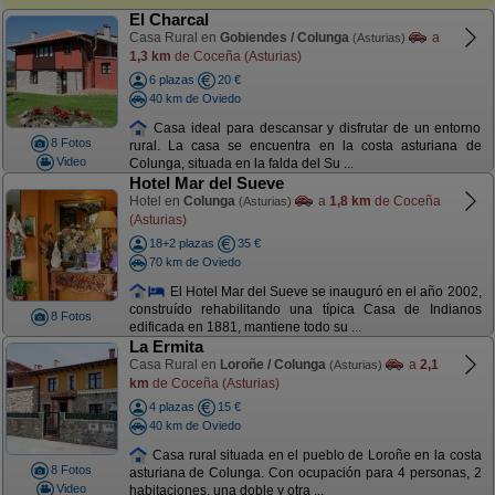
El Charcal
Casa Rural en
Gobiendes / Colunga
a
(Asturias)
1,3 km
de Coceña (Asturias)
6 plazas
20 €
40 km de Oviedo
Casa ideal para descansar y disfrutar de un entorno
8 Fotos
rural. La casa se encuentra en la costa asturiana de
Video
Colunga, situada en la falda del Su ...
Hotel Mar del Sueve
Hotel en
Colunga
a
1,8 km
de Coceña
(Asturias)
(Asturias)
18+2 plazas
35 €
70 km de Oviedo
El Hotel Mar del Sueve se inauguró en el año 2002,
construído rehabilitando una típica Casa de Indianos
8 Fotos
edificada en 1881, mantiene todo su ...
La Ermita
Casa Rural en
Loroñe / Colunga
a
2,1
(Asturias)
km
de Coceña (Asturias)
4 plazas
15 €
40 km de Oviedo
Casa rural situada en el pueblo de Loroñe en la costa
8 Fotos
asturiana de Colunga. Con ocupación para 4 personas, 2
Video
habitaciones, una doble y otra ...