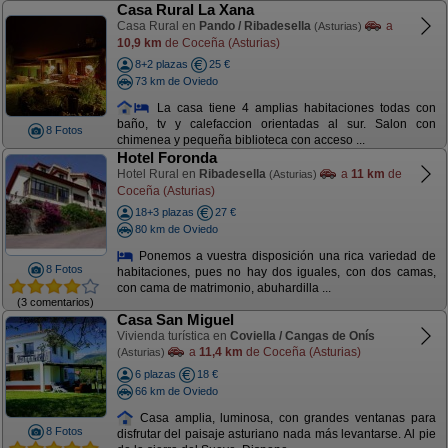
Casa Rural La Xana
Casa Rural en
Pando / Ribadesella
a
(Asturias)
10,9 km
de Coceña (Asturias)
8+2 plazas
25 €
73 km de Oviedo
La casa tiene 4 amplias habitaciones todas con
baño, tv y calefaccion orientadas al sur. Salon con
8 Fotos
chimenea y pequeña biblioteca con acceso ...
Hotel Foronda
Hotel Rural en
Ribadesella
a
11 km
de
(Asturias)
Coceña (Asturias)
18+3 plazas
27 €
80 km de Oviedo
Ponemos a vuestra disposición una rica variedad de
8 Fotos
habitaciones, pues no hay dos iguales, con dos camas,
con cama de matrimonio, abuhardilla ...
(3 comentarios)
Casa San Miguel
Vivienda turística en
Coviella / Cangas de Onís
a
11,4 km
de Coceña (Asturias)
(Asturias)
6 plazas
18 €
66 km de Oviedo
Casa amplia, luminosa, con grandes ventanas para
8 Fotos
disfrutar del paisaje asturiano nada más levantarse. Al pie