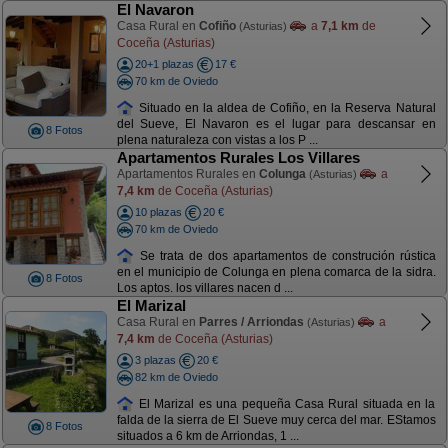
El Navaron
Casa Rural en
Cofiño
a
7,1 km
de
(Asturias)
Coceña (Asturias)
20+1 plazas
17 €
70 km de Oviedo
Situado en la aldea de Cofiño, en la Reserva Natural
del Sueve, El Navaron es el lugar para descansar en
8 Fotos
plena naturaleza con vistas a los P ...
Apartamentos Rurales Los Villares
Apartamentos Rurales en
Colunga
a
(Asturias)
7,4 km
de Coceña (Asturias)
10 plazas
20 €
70 km de Oviedo
Se trata de dos apartamentos de construción rústica
en el municipio de Colunga en plena comarca de la sidra.
8 Fotos
Los aptos. los villares nacen d ...
El Marizal
Casa Rural en
Parres / Arriondas
a
(Asturias)
7,4 km
de Coceña (Asturias)
3 plazas
20 €
82 km de Oviedo
El Marizal es una pequeña Casa Rural situada en la
falda de la sierra de El Sueve muy cerca del mar. EStamos
8 Fotos
situados a 6 km de Arriondas, 1 ...