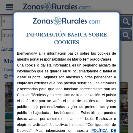
INFORMACIÓN BÁSICA SOBRE
COOKIES
Alojamientos
>
Asturias
>
Luces
> Mar de Lluces de Ítaca
Bienvenid@ a la información básica sobre las cookies de
Mar de Lluces de Ítaca
nuestro portal responsabilidad de
Mario Temprado Casas
.
Una cookie o galleta informática es un pequeño archivo de
Casa Rural en Luces / Lastres (Asturias)
información que se guarda en tu pc, smartphone o tablet al
Alquiler completo
6-4+2 plazas
57 km de Oviedo
visitar el portal. Algunas son nuestras y otras pertenecen a
empresas externas que nos prestan servicios. Las activadas
y necesarias para que todo funcione correctamente son las
Cookies Técnicas y no necesitan de tu autorización. Al pulsar
el botón
Aceptar
activarás el resto de cookies (analíticas y
publicitarias), personalizadas según tus preferencias y con
publicidad ajustada a tus búsquedas. Estas últimas puedes
desactivarlas por completo pulsando el botón
Rechazar
o
elegir su activación/desactivación desde “Configuración de
Cookies”. Más información en nuestra
POLÍTICA DE