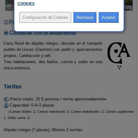
COOKIES
.
Fechas Libres
Contactar con el alojamiento
Casa Rural de alquiler íntegro, ubicada en el tranquilo
pueblo de Lluces (Llastres) con jardín y aparcamientos
propios. Calefacción y wifi.
Tres habitaciones, dos baños, cocina y salón en una
única estancia.
Tarifas
Precio medio: 25 € persona / noche aproximadamente
Capacidad: 6-4+2 plazas
(Camas dobles: 2, Camas matrimonio: 2, Camas individuales: 2, Camas supletorias:
1, Sofás cama: 1)
Alquiler íntegro (7 plazas); Mínimo 2 noches