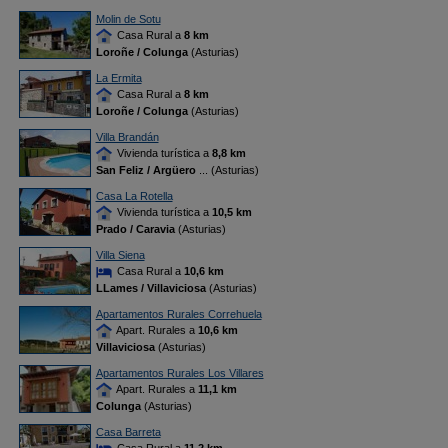
Molin de Sotu
Casa Rural a
8 km
Loroñe / Colunga
(Asturias)
La Ermita
Casa Rural a
8 km
Loroñe / Colunga
(Asturias)
Villa Brandán
Vivienda turística a
8,8 km
San Feliz / Argüero
... (Asturias)
Casa La Rotella
Vivienda turística a
10,5 km
Prado / Caravia
(Asturias)
Villa Siena
Casa Rural a
10,6 km
LLames / Villaviciosa
(Asturias)
Apartamentos Rurales Correhuela
Apart. Rurales a
10,6 km
Villaviciosa
(Asturias)
Apartamentos Rurales Los Villares
Apart. Rurales a
11,1 km
Colunga
(Asturias)
Casa Barreta