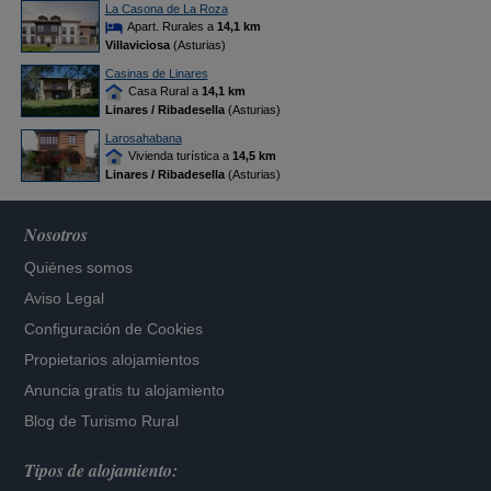
La Casona de La Roza
Apart. Rurales a
14,1 km
Villaviciosa
(Asturias)
Casinas de Linares
Casa Rural a
14,1 km
Linares / Ribadesella
(Asturias)
Larosahabana
Vivienda turística a
14,5 km
Linares / Ribadesella
(Asturias)
Nosotros
Quiénes somos
Aviso Legal
Configuración de Cookies
Propietarios alojamientos
Anuncia gratis tu alojamiento
Blog de Turismo Rural
Tipos de alojamiento: