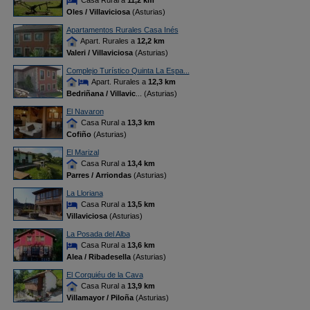
Casa Rural a
11,2 km
Oles / Villaviciosa
(Asturias)
Apartamentos Rurales Casa Inés
Apart. Rurales a
12,2 km
Valeri / Villaviciosa
(Asturias)
Complejo Turístico Quinta La Espa...
Apart. Rurales a
12,3 km
Bedriñana / Villavic
... (Asturias)
El Navaron
Casa Rural a
13,3 km
Cofiño
(Asturias)
El Marizal
Casa Rural a
13,4 km
Parres / Arriondas
(Asturias)
La Lloriana
Casa Rural a
13,5 km
Villaviciosa
(Asturias)
La Posada del Alba
Casa Rural a
13,6 km
Alea / Ribadesella
(Asturias)
El Corquiéu de la Cava
Casa Rural a
13,9 km
Villamayor / Piloña
(Asturias)