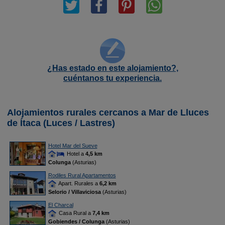
¿Has estado en este alojamiento?,
cuéntanos tu experiencia.
Alojamientos rurales cercanos a Mar de Lluces
de Ítaca (Luces / Lastres)
Hotel Mar del Sueve
Hotel a
4,5 km
Colunga
(Asturias)
Rodiles Rural Apartamentos
Apart. Rurales a
6,2 km
Selorio / Villaviciosa
(Asturias)
El Charcal
Casa Rural a
7,4 km
Gobiendes / Colunga
(Asturias)