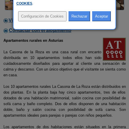
COOKIES
.
Video
Contactar con el alojamiento
Apartamentos rurales en Asturias
La Casona de la Roza es una casa rural con encanto
distribuida en 10 apartamentos todos ellos han sido
cuidadosamente diseñados para aportar al cliente una sensación de
calma y descanso. Con un único objetivo que el visitante se sienta como
en casa.
Los 10 apartamentos rurales La Casona de La Roza están distribuidos en
dos plantas. En la planta baja hay cinco apartamentos, tres de ellos
dotados de una habitación matrimonial, salón cocina con posibilidad de
sofá cama y baño completo. Dos de ellos disponen de una habitación
doble, baño y salón cocina con posibilidad de sofá cama. Son
apartamentos ideales para parejas o parejas con niños pequeños.
Los apartamentos de dos habitaciones están situados en la primera