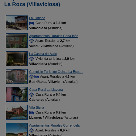
La Roza (Villaviciosa)
La Lloriana
Casa Rural a
1,4 km
Villaviciosa
(Asturias)
Apartamentos Rurales Casa Inés
Apart. Rurales a
2,7 km
Valeri / Villaviciosa
(Asturias)
La Casina del Valle
Vivienda turística a
2,9 km
Villaviciosa
(Asturias)
Complejo Turístico Quinta La Espa...
Apart. Rurales a
4,3 km
Bedriñana / Villavic
... (Asturias)
Casa Rural La Llavona
Casa Rural a
6,4 km
Cabranes
(Asturias)
Villa Siena
Casa Rural a
6,9 km
LLames / Villaviciosa
(Asturias)
Apartamentos Rurales Correhuela
Apart. Rurales a
6,9 km
Villaviciosa
(Asturias)