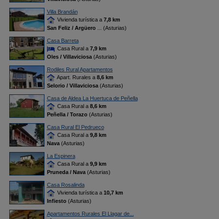
Villa Brandán
Vivienda turística a
7,8 km
San Feliz / Argüero
... (Asturias)
Casa Barreta
Casa Rural a
7,9 km
Oles / Villaviciosa
(Asturias)
Rodiles Rural Apartamentos
Apart. Rurales a
8,6 km
Selorio / Villaviciosa
(Asturias)
Casa de Aldea La Huertuca de Peñella
Casa Rural a
8,6 km
Peñella / Torazo
(Asturias)
Casa Rural El Pedrueco
Casa Rural a
9,8 km
Nava
(Asturias)
La Espinera
Casa Rural a
9,9 km
Pruneda / Nava
(Asturias)
Casa Rosalinda
Vivienda turística a
10,7 km
Infiesto
(Asturias)
Apartamentos Rurales El Llagar de...