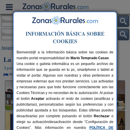
INFORMACIÓN BÁSICA SOBRE
COOKIES
Alojamientos
>
Asturias
>
Villaviciosa
> La Casona de La Roza
Bienvenid@ a la información básica sobre las cookies de
La Casona de La Roza
nuestro portal responsabilidad de
Mario Temprado Casas
.
Una cookie o galleta informática es un pequeño archivo de
Apartamentos Rurales en Villaviciosa (Asturias)
información que se guarda en tu pc, smartphone o tablet al
Alquiler por habitaciones
2-36 plazas
30 km de Oviedo
visitar el portal. Algunas son nuestras y otras pertenecen a
empresas externas que nos prestan servicios. Las activadas
y necesarias para que todo funcione correctamente son las
Cookies Técnicas y no necesitan de tu autorización. Al pulsar
el botón
Aceptar
activarás el resto de cookies (analíticas y
publicitarias), personalizadas según tus preferencias y con
publicidad ajustada a tus búsquedas. Estas últimas puedes
desactivarlas por completo pulsando el botón
Rechazar
o
elegir su activación/desactivación desde “Configuración de
Cookies”. Más información en nuestra
POLÍTICA DE