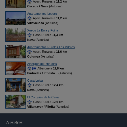
Apart. Rurales a
11,2 km
Ceceda / Nava
(Asturias)
Apartamentos Loberu
Apart. Rurales a
11,2 km
Villaviciosa
(Asturias)
Xuegu La Bola y Foina
Casa Rural a
11,3 km
Nava
(Asturias)
Apartamentos Rurales Los Villares
Apart. Rurales a
11,6 km
Colunga
(Asturias)
Albergue de Pintueles
Albergue a
11,8 km
Pintueles / Infiesto
... (Asturias)
Casa Luisa
Casa Rural a
12,4 km
Nava
(Asturias)
El Corquiéu de la Cava
Casa Rural a
12,6 km
Villamayor / Piloña
(Asturias)
Nosotros