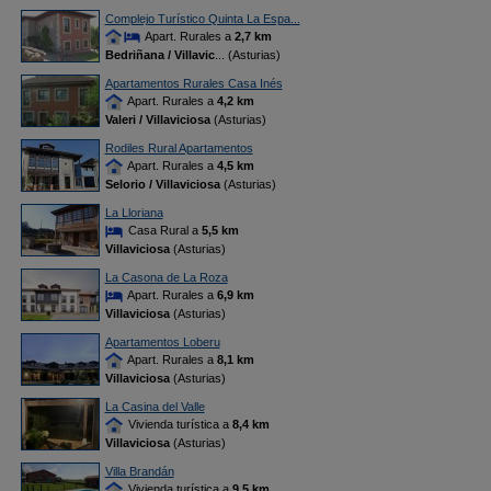
Complejo Turístico Quinta La Espa...
Apart. Rurales a
2,7 km
Bedriñana / Villavic
... (Asturias)
Apartamentos Rurales Casa Inés
Apart. Rurales a
4,2 km
Valeri / Villaviciosa
(Asturias)
Rodiles Rural Apartamentos
Apart. Rurales a
4,5 km
Selorio / Villaviciosa
(Asturias)
La Lloriana
Casa Rural a
5,5 km
Villaviciosa
(Asturias)
La Casona de La Roza
Apart. Rurales a
6,9 km
Villaviciosa
(Asturias)
Apartamentos Loberu
Apart. Rurales a
8,1 km
Villaviciosa
(Asturias)
La Casina del Valle
Vivienda turística a
8,4 km
Villaviciosa
(Asturias)
Villa Brandán
Vivienda turística a
9,5 km