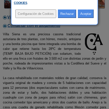
COOKIES
.
Video
Contactar con el alojamiento
Villa Siena es una preciosa casona tradicional
asturiana de tres plantas, con hórreo, mesón, antojana
y una bonita piscina que tiene integrada una bomba de
calor que retiene hasta los 28ºC de temperatura
(TEMP. BAJA BAJO PETICIÓN) con solarium, todo
ello en una finca con frutales de 3.500 m2 con distintas zonas de jardin y
porche, rodeada de impresionantes vistas a la Cordillera del Sueve y el
Valle y la Ria de Villaviciosa.
La casa rehabilitada con materiales nobles de gran calidad, conserva la
viguería original de madera y consta de 5 habitaciones con capacidad
para 12 personas (dos espectaculares suites con cama de matrimonio,
zona de estar y baño, dos habitaciones dobles y una habitación
cuadruple con zona de juegos para niños) salón con chimenea, gran
cocina comedor tipo americano y otros dos cuartos de baño. Anejo a la
casa una cuadra de ganado rehabilitada como Mesón comedor para