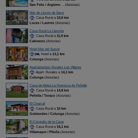
San Feliz / Argüero
... (Asturias)
Mar de Lluces de Ítaca
Casa Rural a
10,6 km
Luces / Lastres
(Asturias)
Casa Rural La Llavona
Casa Rural a
11,9 km
Cabranes
(Asturias)
Hotel Mar del Sueve
Hotel a
13,1 km
Colunga
(Asturias)
Apartamentos Rurales Los Villares
Apart. Rurales a
14,1 km
Colunga
(Asturias)
Casa de Aldea La Huertuca de Peñella
Casa Rural a
14,8 km
Peñella / Torazo
(Asturias)
El Charcal
Casa Rural a
16 km
Gobiendes / Colunga
(Asturias)
El Corquiéu de la Cava
Casa Rural a
16,1 km
Villamayor / Piloña
(Asturias)