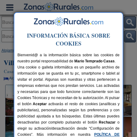
INFORMACIÓN BÁSICA SOBRE
COOKIES
Alojamientos
>
Asturias
>
Llames
> Villa Siena
Bienvenid@ a la información básica sobre las cookies de
Villa Siena
nuestro portal responsabilidad de
Mario Temprado Casas
.
Una cookie o galleta informática es un pequeño archivo de
Casa Rural en LLames / Villaviciosa (Asturias)
información que se guarda en tu pc, smartphone o tablet al
Alquiler por habitaciones
12+1 plazas
43 km de Oviedo
visitar el portal. Algunas son nuestras y otras pertenecen a
empresas externas que nos prestan servicios. Las activadas
y necesarias para que todo funcione correctamente son las
Cookies Técnicas y no necesitan de tu autorización. Al pulsar
el botón
Aceptar
activarás el resto de cookies (analíticas y
publicitarias), personalizadas según tus preferencias y con
publicidad ajustada a tus búsquedas. Estas últimas puedes
desactivarlas por completo pulsando el botón
Rechazar
o
elegir su activación/desactivación desde “Configuración de
Cookies”. Más información en nuestra
POLÍTICA DE