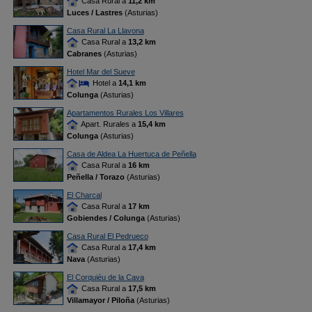
Casa Rural a
11,2 km
Luces / Lastres
(Asturias)
Casa Rural La Llavona
Casa Rural a
13,2 km
Cabranes
(Asturias)
Hotel Mar del Sueve
Hotel a
14,1 km
Colunga
(Asturias)
Apartamentos Rurales Los Villares
Apart. Rurales a
15,4 km
Colunga
(Asturias)
Casa de Aldea La Huertuca de Peñella
Casa Rural a
16 km
Peñella / Torazo
(Asturias)
El Charcal
Casa Rural a
17 km
Gobiendes / Colunga
(Asturias)
Casa Rural El Pedrueco
Casa Rural a
17,4 km
Nava
(Asturias)
El Corquiéu de la Cava
Casa Rural a
17,5 km
Villamayor / Piloña
(Asturias)