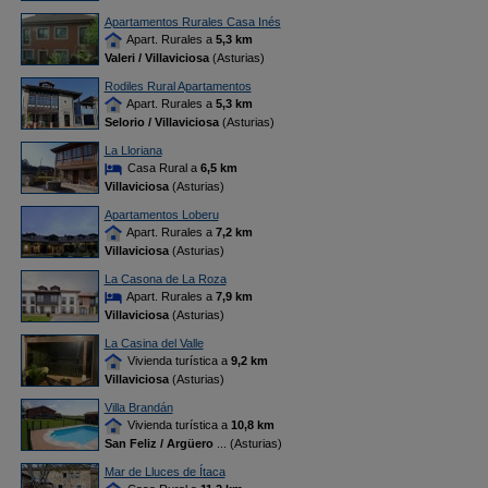
Apartamentos Rurales Casa Inés
Apart. Rurales a
5,3 km
Valeri / Villaviciosa
(Asturias)
Rodiles Rural Apartamentos
Apart. Rurales a
5,3 km
Selorio / Villaviciosa
(Asturias)
La Lloriana
Casa Rural a
6,5 km
Villaviciosa
(Asturias)
Apartamentos Loberu
Apart. Rurales a
7,2 km
Villaviciosa
(Asturias)
La Casona de La Roza
Apart. Rurales a
7,9 km
Villaviciosa
(Asturias)
La Casina del Valle
Vivienda turística a
9,2 km
Villaviciosa
(Asturias)
Villa Brandán
Vivienda turística a
10,8 km
San Feliz / Argüero
... (Asturias)
Mar de Lluces de Ítaca