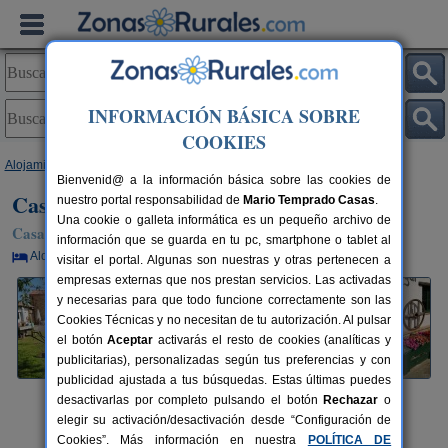
INFORMACIÓN BÁSICA SOBRE
COOKIES
Alojamientos
>
Asturias
>
Oles
> Casa Barreta
Bienvenid@ a la información básica sobre las cookies de
Casa Barreta
nuestro portal responsabilidad de
Mario Temprado Casas
.
Una cookie o galleta informática es un pequeño archivo de
Casa Rural en Oles / Villaviciosa (Asturias)
información que se guarda en tu pc, smartphone o tablet al
Alquiler por habitaciones
8+3 plazas
49 km de Oviedo
visitar el portal. Algunas son nuestras y otras pertenecen a
empresas externas que nos prestan servicios. Las activadas
y necesarias para que todo funcione correctamente son las
Cookies Técnicas y no necesitan de tu autorización. Al pulsar
el botón
Aceptar
activarás el resto de cookies (analíticas y
publicitarias), personalizadas según tus preferencias y con
publicidad ajustada a tus búsquedas. Estas últimas puedes
desactivarlas por completo pulsando el botón
Rechazar
o
elegir su activación/desactivación desde “Configuración de
Cookies”. Más información en nuestra
POLÍTICA DE