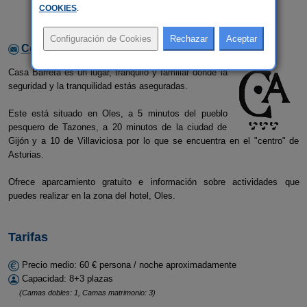
COOKIES
.
Contactar con el alojamiento
Casa Barreta es un lugar, tranquilo y familiar donde la
seguridad y la tranquilidad estás aseguradas.
Este está situado en Oles, a 5 minutos del pueblo
pesquero de Tazones, a 20 minutos de la ciudad de
Gijón y a 10 de Villaviciosa por lo que se encuentra en el "centro" de
Asturias.
Ofrece aparcamiento gratuito e información sobre actividades que
puedes realizar en la zona del hotel, Oles.
Tarifas
Precio medio: 60 € persona / noche aproximadamente
Capacidad: 8+3 plazas
(Camas dobles: 1, Camas matrimonio: 3)