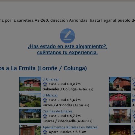
 por la carretera AS-260, dirección Arriondas, hasta llegar al pueblo 
¿Has estado en este alojamiento?,
cuéntanos tu experiencia.
os a La Ermita (Loroñe / Colunga)
El Charcal
C
Casa Rural a
0,9 km
Gobiendes / Colunga
(Asturias)
P
El Marizal
L
Casa Rural a
5,4 km
Parres / Arriondas
(Asturias)
A
Casinas de Linares
L
Casa Rural a
6,7 km
Linares / Ribadesella
(Asturias)
L
Apartamentos Rurales Los Villares
C
Apart. Rurales a
8,3 km