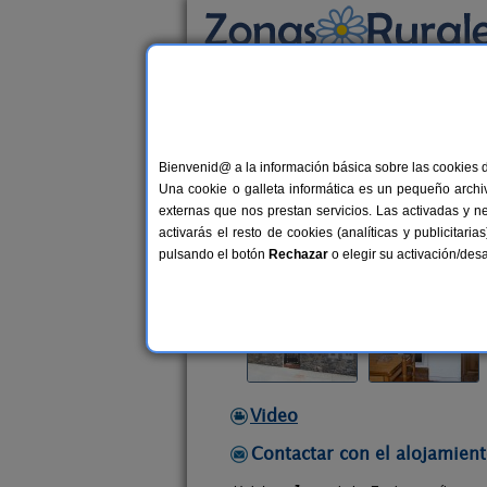
Busca por alojamiento
Alojamientos
>
Asturias
>
Loroñe
> La Ermit
Bienvenid@ a la información básica sobre las cookies 
La Ermita
Una cookie o galleta informática es un pequeño archiv
Casa Rural en Loroñe / Colunga (As
externas que nos prestan servicios. Las activadas y n
activarás el resto de cookies (analíticas y publicita
Alquiler completo
4 plazas
40
pulsando el botón
Rechazar
o elegir su activación/de
Video
Contactar con el alojamient