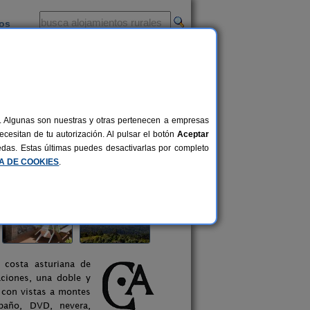
ios
-
al. Algunas son nuestras y otras pertenecen a empresas
cesitan de tu autorización. Al pulsar el botón
Aceptar
uedas. Estas últimas puedes desactivarlas por completo
CA DE COOKIES
.
 costa asturiana de
ciones, una doble y
, con vistas a montes
 baño, DVD, nevera,