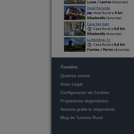
Luces / Lastres
(Asturias)
Hotel Foronda
Hotel Rural a
9 km
Ribadesella
(Asturias)
Casa San Juan
Casa Rural a
9,6 km
Ribadesella
(Asturias)
La Rondina, 31
Casa Rural a
9,8 km
Fuentes / Parres
(Asturias)
Nosotros
Quiénes somos
Aviso Legal
Configuración de Cookies
Propietarios alojamientos
Anuncia gratis tu alojamiento
Blog de Turismo Rural