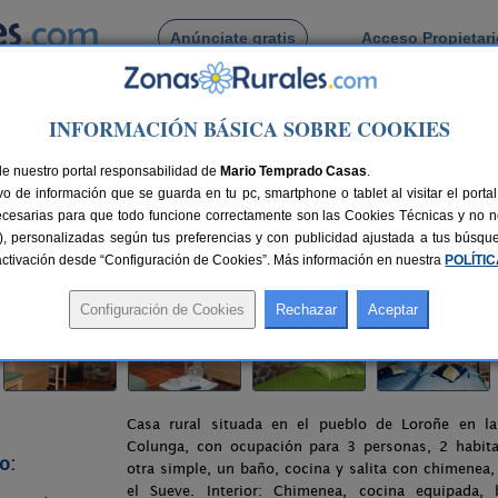
Anúnciate gratis
Acceso Propietar
Busca por pueblo
INFORMACIÓN BÁSICA SOBRE COOKIES
a
de nuestro portal responsabilidad de
Mario Temprado Casas
.
o de información que se guarda en tu pc, smartphone o tablet al visitar el port
turias)
ecesarias para que todo funcione correctamente son las Cookies Técnicas y no ne
rias), personalizadas según tus preferencias y con publicidad ajustada a tus búsq
 km de Oviedo
Compartir:
sactivación desde “Configuración de Cookies”. Más información en nuestra
POLÍTI
Casa rural situada en el pueblo de Loroñe en la
Colunga, con ocupación para 3 personas, 2 habita
o:
otra simple, un baño, cocina y salita con chimenea
el Sueve. Interior: Chimenea, cocina equipada,