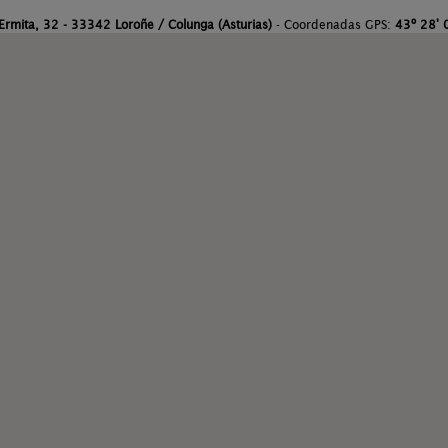
Ermita, 32 - 33342 Loroñe / Colunga (Asturias)
- Coordenadas GPS:
43º 28' 0