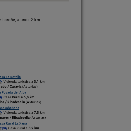
de Loroñe, a unos 2 km.
asa La Rotella
Vivienda turística a
3,1 km
rado / Caravia
(Asturias)
a Posada del Alba
Casa Rural a
5,8 km
lea / Ribadesella
(Asturias)
arosahabana
Vivienda turística a
7,3 km
inares / Ribadesella
(Asturias)
asa Rural La Xana
Casa Rural a
8,9 km