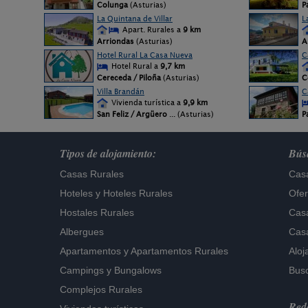
Colunga
(Asturias)
P
La Quintana de Villar
L
Apart. Rurales a
9 km
Arriondas
(Asturias)
A
Hotel Rural La Casa Nueva
C
Hotel Rural a
9,7 km
Cereceda / Piloña
(Asturias)
C
Villa Brandán
C
Vivienda turística a
9,9 km
San Feliz / Argüero
... (Asturias)
P
Tipos de alojamiento:
Búsq
Casas Rurales
Casa
Hoteles
y
Hoteles Rurales
Ofer
Hostales Rurales
Casa
Albergues
Casa
Apartamentos
y
Apartamentos Rurales
Aloj
Campings y Bungalows
Busc
Complejos Rurales
Rede