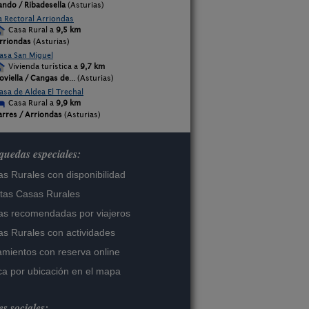
ando / Ribadesella
(Asturias)
a Rectoral Arriondas
Casa Rural a
9,5 km
rriondas
(Asturias)
asa San Miguel
Vivienda turística a
9,7 km
oviella / Cangas de
... (Asturias)
asa de Aldea El Trechal
Casa Rural a
9,9 km
arres / Arriondas
(Asturias)
uedas especiales:
s Rurales con disponibilidad
tas Casas Rurales
s recomendadas por viajeros
s Rurales con actividades
amientos con reserva online
a por ubicación en el mapa
s sociales: