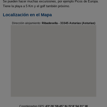
Se pueden hacer muchas excursiones, por ejemplo Picos de Europa.
Tiene la playa a 5 Km y el golf también próximo.
Localización en el Mapa
Dirección alojamiento:
Ribadesella - 33345 Asturias (Asturias)
Coordenadas GPS:
43º 26' 59.45'' N / 5º 8' 54.31'' W