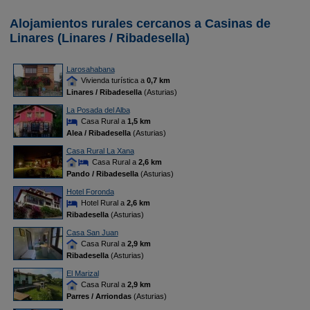
Alojamientos rurales cercanos a Casinas de
Linares (Linares / Ribadesella)
Larosahabana
Vivienda turística a
0,7 km
Linares / Ribadesella
(Asturias)
La Posada del Alba
Casa Rural a
1,5 km
Alea / Ribadesella
(Asturias)
Casa Rural La Xana
Casa Rural a
2,6 km
Pando / Ribadesella
(Asturias)
Hotel Foronda
Hotel Rural a
2,6 km
Ribadesella
(Asturias)
Casa San Juan
Casa Rural a
2,9 km
Ribadesella
(Asturias)
El Marizal
Casa Rural a
2,9 km
Parres / Arriondas
(Asturias)