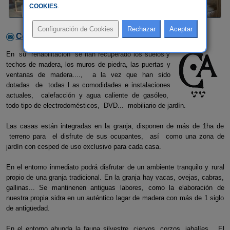
COOKIES
.
Contactar con el alojamiento
En su rehabilitación se han recuperado los suelos y
techos de madera, los muros de piedra, las puertas y
ventanas de madera...., a la vez que han sido
dotadas de todas l as comodidades e instalaciones
actuales, calefacción y agua caliente de gasóleo,
todo tipo de electrodomésticos, DVD... mobiliario de jardín.
Las casas están integradas en la granja, disponen de más de 1ha de
terreno para el disfrute de sus ocupantes, así como una zona de
jardín con cesped de uso exclusivo para cada casa.
En el entorno inmediato podrá disfrutar de un ambiente tranquilo y rural
propio de una granja tradicional. En la granja hay vacas, ovejas, cabras,
gallinas... Se mantinenen antiguas labores, como la elaboración de
nuestra propia sidra en un auténtico lagar de madera con más de 1 siglo
de antigüedad.
En el entorno abunda la fauna silvestre, ciervos, corzos, jabalíes... El