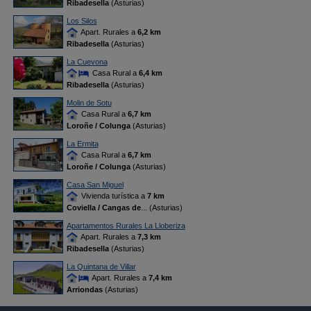
Ribadesella
(Asturias)
Los Silos
Apart. Rurales a
6,2 km
Ribadesella
(Asturias)
La Cuevona
Casa Rural a
6,4 km
Ribadesella
(Asturias)
Molin de Sotu
Casa Rural a
6,7 km
Loroñe / Colunga
(Asturias)
La Ermita
Casa Rural a
6,7 km
Loroñe / Colunga
(Asturias)
Casa San Miguel
Vivienda turística a
7 km
Coviella / Cangas de
... (Asturias)
Apartamentos Rurales La Lloberiza
Apart. Rurales a
7,3 km
Ribadesella
(Asturias)
La Quintana de Villar
Apart. Rurales a
7,4 km
Arriondas
(Asturias)