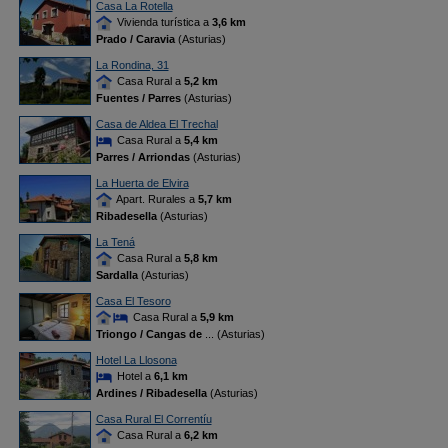
Casa La Rotella
Vivienda turística a
3,6 km
Prado / Caravia
(Asturias)
La Rondina, 31
Casa Rural a
5,2 km
Fuentes / Parres
(Asturias)
Casa de Aldea El Trechal
Casa Rural a
5,4 km
Parres / Arriondas
(Asturias)
La Huerta de Elvira
Apart. Rurales a
5,7 km
Ribadesella
(Asturias)
La Tená
Casa Rural a
5,8 km
Sardalla
(Asturias)
Casa El Tesoro
Casa Rural a
5,9 km
Triongo / Cangas de
... (Asturias)
Hotel La Llosona
Hotel a
6,1 km
Ardines / Ribadesella
(Asturias)
Casa Rural El Correntíu
Casa Rural a
6,2 km