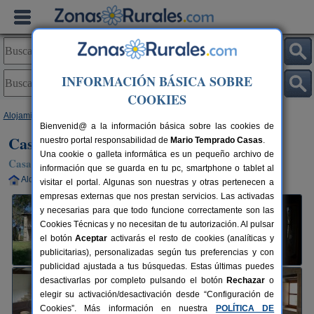
INFORMACIÓN BÁSICA SOBRE
COOKIES
Alojamientos
>
Asturias
>
Linares
> Casinas de Linares
Bienvenid@ a la información básica sobre las cookies de
Casinas de Linares
nuestro portal responsabilidad de
Mario Temprado Casas
.
Una cookie o galleta informática es un pequeño archivo de
Casa Rural en Linares / Ribadesella (Asturias)
información que se guarda en tu pc, smartphone o tablet al
Alquiler completo
2-23+1 plazas
80 km de Oviedo
visitar el portal. Algunas son nuestras y otras pertenecen a
empresas externas que nos prestan servicios. Las activadas
y necesarias para que todo funcione correctamente son las
Cookies Técnicas y no necesitan de tu autorización. Al pulsar
el botón
Aceptar
activarás el resto de cookies (analíticas y
publicitarias), personalizadas según tus preferencias y con
publicidad ajustada a tus búsquedas. Estas últimas puedes
desactivarlas por completo pulsando el botón
Rechazar
o
elegir su activación/desactivación desde “Configuración de
Cookies”. Más información en nuestra
POLÍTICA DE