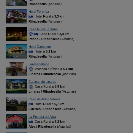
Ribadesella
(Asturias)
Hotel Foronda
Hotel Rural a
3,3 km
Ribadesella
(Asturias)
Casa Rural La Xana
Casa Rural a
3,4 km
Pando / Ribadesella
(Asturias)
Hotel Camangu
Hotel a
5,1 km
Ribadesella
(Asturias)
Larosahabana
Vivienda turística a
5,1 km
Linares / Ribadesella
(Asturias)
Casinas de Linares
Casa Rural a
5,8 km
Linares / Ribadesella
(Asturias)
Casa de Aldea Villalén
Hotel Rural a
6,7 km
Cuerres / Ribadesella
(Asturias)
La Posada del Alba
Casa Rural a
7,2 km
Alea / Ribadesella
(Asturias)