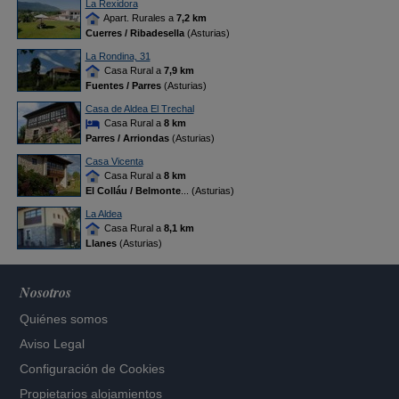
La Rexidora
Apart. Rurales a
7,2 km
Cuerres / Ribadesella
(Asturias)
La Rondina, 31
Casa Rural a
7,9 km
Fuentes / Parres
(Asturias)
Casa de Aldea El Trechal
Casa Rural a
8 km
Parres / Arriondas
(Asturias)
Casa Vicenta
Casa Rural a
8 km
El Colláu / Belmonte
... (Asturias)
La Aldea
Casa Rural a
8,1 km
Llanes
(Asturias)
Nosotros
Quiénes somos
Aviso Legal
Configuración de Cookies
Propietarios alojamientos