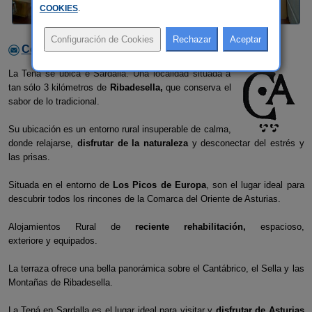
COOKIES
.
Contactar con el alojamiento
La Tená se ubica e Sardalla. Una localidad situada a
tan sólo 3 kilómetros de
Ribadesella,
que conserva el
sabor de lo tradicional.
Su ubicación es un entorno rural insuperable de calma,
donde relajarse,
disfrutar de la naturaleza
y desconectar del estrés y
las prisas.
Situada en el entorno de
Los Picos de Europa
, son el lugar ideal para
descubrir todos los rincones de la Comarca del Oriente de Asturias.
Alojamientos Rural de
reciente rehabilitación,
espacioso,
exteriore y equipados.
La terraza ofrece una bella panorámica sobre el Cantábrico, el Sella y las
Montañas de Ribadesella.
La Tená en Sardalla es el lugar ideal para visitar y
disfrutar de Asturias