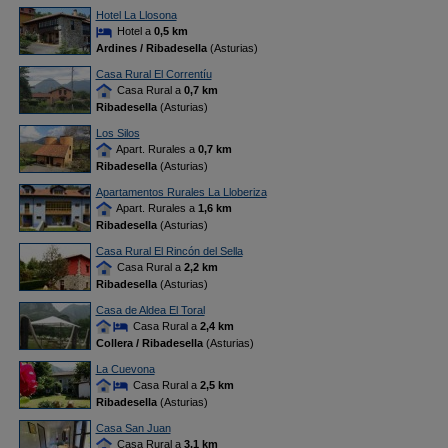
Hotel La Llosona
Hotel a
0,5 km
Ardines / Ribadesella
(Asturias)
Casa Rural El Correntíu
Casa Rural a
0,7 km
Ribadesella
(Asturias)
Los Silos
Apart. Rurales a
0,7 km
Ribadesella
(Asturias)
Apartamentos Rurales La Lloberiza
Apart. Rurales a
1,6 km
Ribadesella
(Asturias)
Casa Rural El Rincón del Sella
Casa Rural a
2,2 km
Ribadesella
(Asturias)
Casa de Aldea El Toral
Casa Rural a
2,4 km
Collera / Ribadesella
(Asturias)
La Cuevona
Casa Rural a
2,5 km
Ribadesella
(Asturias)
Casa San Juan
Casa Rural a
3,1 km