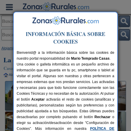
INFORMACIÓN BÁSICA SOBRE
COOKIES
Alojamientos
>
Asturias
>
Sardalla
> La Tená
Bienvenid@ a la información básica sobre las cookies de
La Tená
nuestro portal responsabilidad de
Mario Temprado Casas
.
Una cookie o galleta informática es un pequeño archivo de
Casa Rural en Sardalla (Asturias)
información que se guarda en tu pc, smartphone o tablet al
Alquiler completo
2-5+1 plazas
90 km de Oviedo
visitar el portal. Algunas son nuestras y otras pertenecen a
empresas externas que nos prestan servicios. Las activadas
y necesarias para que todo funcione correctamente son las
Cookies Técnicas y no necesitan de tu autorización. Al pulsar
el botón
Aceptar
activarás el resto de cookies (analíticas y
publicitarias), personalizadas según tus preferencias y con
publicidad ajustada a tus búsquedas. Estas últimas puedes
desactivarlas por completo pulsando el botón
Rechazar
o
elegir su activación/desactivación desde “Configuración de
Cookies”. Más información en nuestra
POLÍTICA DE