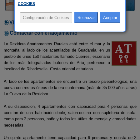
COOKIES
.
Video
Contactar con el alojamiento
La Rexidora Apartamentos Rurales está entre el mar y la
montaña, al lado de los acantilados de Guadamia, en un
pueblo de unos 150 habitantes llamado Cuerres, escenario
de los más fotografiados bufones de Pría, pertenece a
localidad de Ribadesella. Costa oriental asturiana.
Al lado de los apartamentos se encuentra un tesoro paleontologico, una
cueva con restos óseos de la era cuaternaria (más de 35.000 años atrás)
La Cueva de la Rexidora.
A su disposición, 4 apartamentos con capacidad para 4 personas que
constan de una habitación doble, salon-cocina con supletoria de sofa-
cama para 2 personas, baño y todos los útiles de menaje y comodidades
necesarias.
Un quinto apartamento tiene capacidad para 6 personas y consta de 2