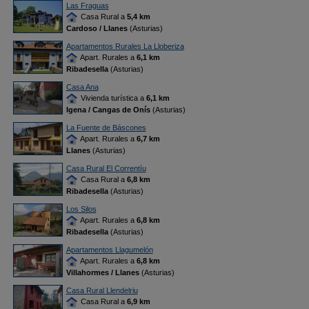
Las Fraguas
Casa Rural a
5,4 km
Cardoso / Llanes
(Asturias)
Apartamentos Rurales La Lloberiza
Apart. Rurales a
6,1 km
Ribadesella
(Asturias)
Casa Ana
Vivienda turística a
6,1 km
Igena / Cangas de Onís
(Asturias)
La Fuente de Báscones
Apart. Rurales a
6,7 km
Llanes
(Asturias)
Casa Rural El Correntíu
Casa Rural a
6,8 km
Ribadesella
(Asturias)
Los Silos
Apart. Rurales a
6,8 km
Ribadesella
(Asturias)
Apartamentos Llagumelón
Apart. Rurales a
6,8 km
Villahormes / Llanes
(Asturias)
Casa Rural Llendelriu
Casa Rural a
6,9 km