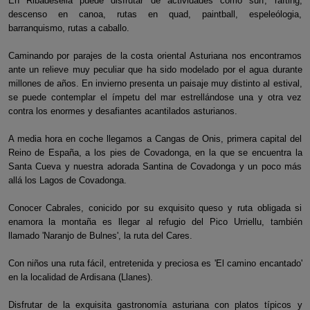
En Ribadesella puede disfrutar de actividades como surf, rafting,
descenso en canoa, rutas en quad, paintball, espeleólogia,
barranquismo, rutas a caballo.
Caminando por parajes de la costa oriental Asturiana nos encontramos
ante un relieve muy peculiar que ha sido modelado por el agua durante
millones de años. En invierno presenta un paisaje muy distinto al estival,
se puede contemplar el ímpetu del mar estrellándose una y otra vez
contra los enormes y desafiantes acantilados asturianos.
A media hora en coche llegamos a Cangas de Onis, primera capital del
Reino de España, a los pies de Covadonga, en la que se encuentra la
Santa Cueva y nuestra adorada Santina de Covadonga y un poco más
allá los Lagos de Covadonga.
Conocer Cabrales, conicido por su exquisito queso y ruta obligada si
enamora la montaña es llegar al refugio del Pico Urriellu, también
llamado 'Naranjo de Bulnes', la ruta del Cares.
Con niños una ruta fácil, entretenida y preciosa es 'El camino encantado'
en la localidad de Ardisana (Llanes).
Disfrutar de la exquisita gastronomía asturiana con platos típicos y