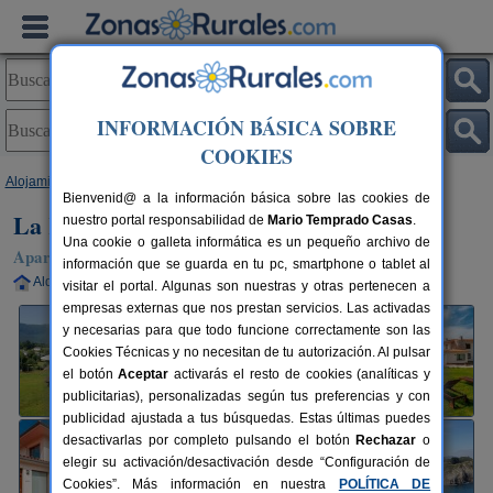
INFORMACIÓN BÁSICA SOBRE
COOKIES
Alojamientos
>
Asturias
>
Cuerres
> La Rexidora
Bienvenid@ a la información básica sobre las cookies de
La Rexidora
nuestro portal responsabilidad de
Mario Temprado Casas
.
Una cookie o galleta informática es un pequeño archivo de
Apartamentos Rurales en Cuerres / Ribadesella (Asturias)
información que se guarda en tu pc, smartphone o tablet al
Alquiler completo
2-4+2 plazas
90 km de Oviedo
visitar el portal. Algunas son nuestras y otras pertenecen a
empresas externas que nos prestan servicios. Las activadas
y necesarias para que todo funcione correctamente son las
Cookies Técnicas y no necesitan de tu autorización. Al pulsar
el botón
Aceptar
activarás el resto de cookies (analíticas y
publicitarias), personalizadas según tus preferencias y con
publicidad ajustada a tus búsquedas. Estas últimas puedes
desactivarlas por completo pulsando el botón
Rechazar
o
elegir su activación/desactivación desde “Configuración de
Cookies”. Más información en nuestra
POLÍTICA DE