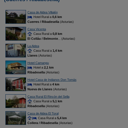
Casa de Aldea Villalén
Hotel Rural a
0,6 km
Cuerres / Ribadesella
(Asturias)
Casa Vicenta
Casa Rural a
0,8 km
El Colláu / Belmonte
... (Asturias)
La Aldea
Casa Rural a
1,4 km
Llanes
(Asturias)
Hotel Camangu
Hotel a
2,1 km
Ribadesella
(Asturias)
Hotel Casa de Indianos Don Tomás
Hotel Rural a
4 km
Nueva de Llanes
(Asturias)
Casa Rural El Rincón del Sella
Casa Rural a
5,1 km
Ribadesella
(Asturias)
Casa de Aldea El Toral
Casa Rural a
5,4 km
Collera / Ribadesella
(Asturias)