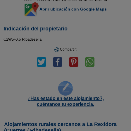
Coordenadas GPS:
43º 26' 39.08'' N / 4º 59' 16.8'' W
Abrir ubicación con Google Maps
Indicación del propietario
C2W5+X6 Ribadesella
Compartir:
¿Has estado en este alojamiento?,
cuéntanos tu experiencia.
Alojamientos rurales cercanos a La Rexidora
(Cuerres / Ribadesella)