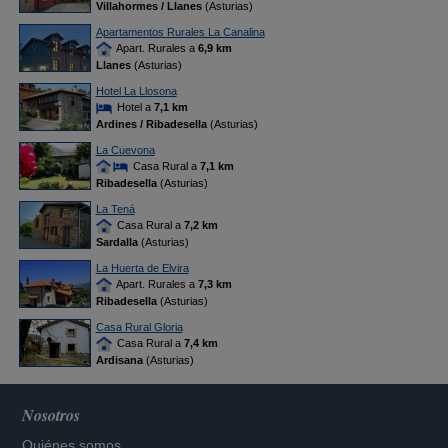
Villahormes / Llanes
(Asturias)
Apartamentos Rurales La Canalina
Apart. Rurales a
6,9 km
Llanes
(Asturias)
Hotel La Llosona
Hotel a
7,1 km
Ardines / Ribadesella
(Asturias)
La Cuevona
Casa Rural a
7,1 km
Ribadesella
(Asturias)
La Tená
Casa Rural a
7,2 km
Sardalla
(Asturias)
La Huerta de Elvira
Apart. Rurales a
7,3 km
Ribadesella
(Asturias)
Casa Rural Gloria
Casa Rural a
7,4 km
Ardisana
(Asturias)
Nosotros
Quiénes somos