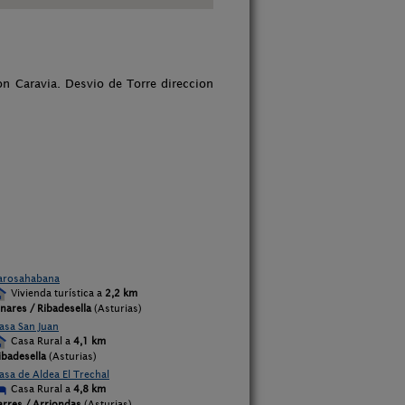
on Caravia. Desvio de Torre direccion
arosahabana
Vivienda turística a
2,2 km
inares / Ribadesella
(Asturias)
asa San Juan
Casa Rural a
4,1 km
ibadesella
(Asturias)
asa de Aldea El Trechal
Casa Rural a
4,8 km
arres / Arriondas
(Asturias)