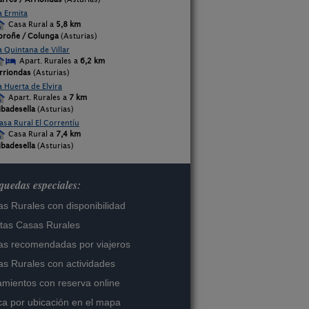
a Ermita
Casa Rural a
5,8 km
oroñe / Colunga
(Asturias)
a Quintana de Villar
Apart. Rurales a
6,2 km
rriondas
(Asturias)
a Huerta de Elvira
Apart. Rurales a
7 km
ibadesella
(Asturias)
asa Rural El Correntíu
Casa Rural a
7,4 km
ibadesella
(Asturias)
uedas especiales:
s Rurales con disponibilidad
tas Casas Rurales
s recomendadas por viajeros
s Rurales con actividades
amientos con reserva online
a por ubicación en el mapa