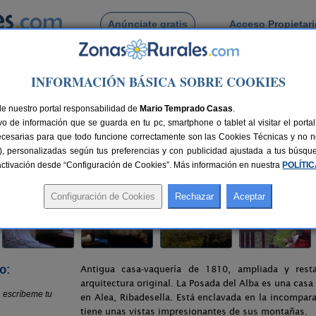
Anúnciate gratis
Acceso Propietar
Busca por pueblo
INFORMACIÓN BÁSICA SOBRE COOKIES
del Alba
de nuestro portal responsabilidad de
Mario Temprado Casas
.
o de información que se guarda en tu pc, smartphone o tablet al visitar el port
sturias)
ecesarias para que todo funcione correctamente son las Cookies Técnicas y no ne
rias), personalizadas según tus preferencias y con publicidad ajustada a tus búsq
as
65 km de Oviedo
Compartir:
sactivación desde “Configuración de Cookies”. Más información en nuestra
POLÍTI
o:
Antigua casa-vaquería de 1810, ampliada y res
arquitectura original. La Posada del Alba es una casa
en Alea, Ribadesella. Está enclavada en la incompara
tiene unas vistas impresionantes de sus montañas.