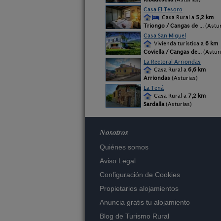
Casa El Tesoro
Casa Rural a
5,2 km
Triongo / Cangas de
... (Astu
Casa San Miguel
Vivienda turística a
6 km
Coviella / Cangas de
... (Astur
La Rectoral Arriondas
Casa Rural a
6,6 km
Arriondas
(Asturias)
La Tená
Casa Rural a
7,2 km
Sardalla
(Asturias)
Nosotros
Quiénes somos
Aviso Legal
Configuración de Cookies
Propietarios alojamientos
Anuncia gratis tu alojamiento
Blog de Turismo Rural