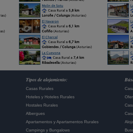
Molin de Sotu
L
Casa Rural a
5,8 km
rias)
Loroñe / Colunga
(Asturias)
L
El Navaron
L
Casa Rural a
6,1 km
ias)
Cofiño
(Asturias)
A
El Charcal
L
Casa Rural a
6,7 km
Gobiendes / Colunga
(Asturias)
R
La Cuevona
C
Casa Rural a
7,4 km
Ribadesella
(Asturias)
R
Tipos de alojamiento:
Búsq
Casas Rurales
Casa
Hoteles
y
Hoteles Rurales
Ofer
Hostales Rurales
Casa
Albergues
Casa
Apartamentos
y
Apartamentos Rurales
Aloj
Campings y Bungalows
Busc