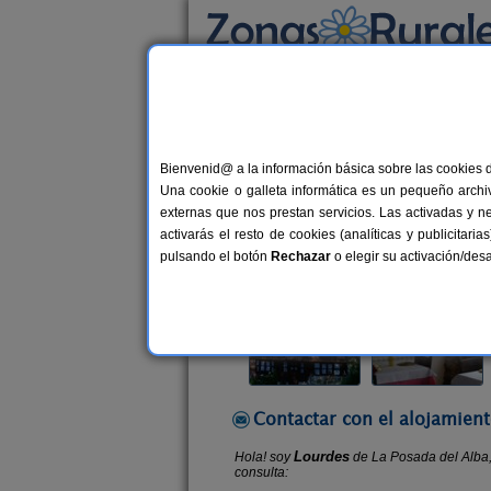
Busca por alojamiento
Alojamientos
>
Asturias
>
Alea
> La Posada 
Bienvenid@ a la información básica sobre las cookies 
La Posada del Alba
Una cookie o galleta informática es un pequeño archiv
Casa Rural en Alea / Ribadesella (A
externas que nos prestan servicios. Las activadas y n
activarás el resto de cookies (analíticas y publicita
Alquiler por habitaciones
11 plaz
pulsando el botón
Rechazar
o elegir su activación/de
Contactar con el alojamient