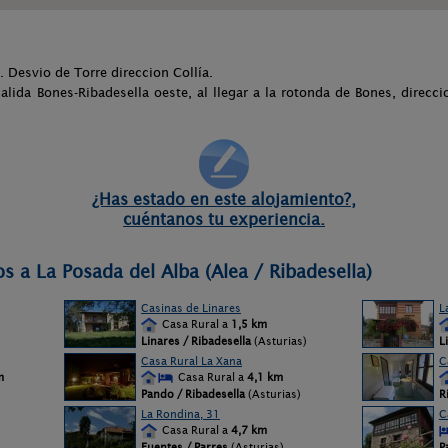
 Desvio de Torre direccion Collía.
alida Bones-Ribadesella oeste, al llegar a la rotonda de Bones, direcci
¿Has estado en este alojamiento?,
cuéntanos tu experiencia.
s a La Posada del Alba (Alea / Ribadesella)
Casinas de Linares
L
Casa Rural a
1,5 km
Linares / Ribadesella
(Asturias)
L
Casa Rural La Xana
C
m
Casa Rural a
4,1 km
Pando / Ribadesella
(Asturias)
R
La Rondina, 31
C
Casa Rural a
4,7 km
Fuentes / Parres
(Asturias)
P