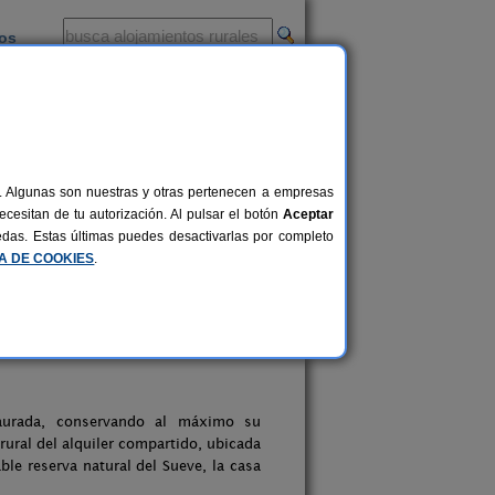
ios
-
al. Algunas son nuestras y otras pertenecen a empresas
cesitan de tu autorización. Al pulsar el botón
Aceptar
uedas. Estas últimas puedes desactivarlas por completo
CA DE COOKIES
.
taurada, conservando al máximo su
 rural del alquiler compartido, ubicada
ble reserva natural del Sueve, la casa