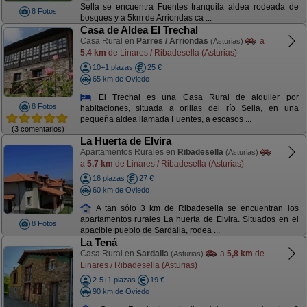
Sella se encuentra Fuentes tranquila aldea rodeada de
8 Fotos
bosques y a 5km de Arriondas ca ...
Casa de Aldea El Trechal
Casa Rural en
Parres / Arriondas
a
(Asturias)
5,4 km
de Linares / Ribadesella (Asturias)
10+1 plazas
25 €
65 km de Oviedo
El Trechal es una Casa Rural de alquiler por
8 Fotos
habitaciones, situada a orillas del río Sella, en una
pequeña aldea llamada Fuentes, a escasos ...
(3 comentarios)
La Huerta de Elvira
Apartamentos Rurales en
Ribadesella
(Asturias)
a
5,7 km
de Linares / Ribadesella (Asturias)
16 plazas
27 €
60 km de Oviedo
A tan sólo 3 km de Ribadesella se encuentran los
apartamentos rurales La huerta de Elvira. Situados en el
8 Fotos
apacible pueblo de Sardalla, rodea ...
La Tená
Casa Rural en
Sardalla
a
5,8 km
de
(Asturias)
Linares / Ribadesella (Asturias)
2-5+1 plazas
19 €
90 km de Oviedo