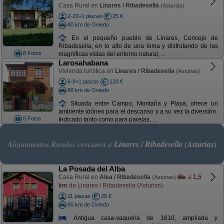
Casa Rural en
Linares / Ribadesella
(Asturias)
2-23+1 plazas
25 €
80 km de Oviedo
En el pequeño pueblo de Linares, Concejo de
Ribadesella, en lo alto de una loma y disfrutando de las
8 Fotos
magníficas vistas del entorno natural, ...
Larosahabana
Vivienda turística en
Linares / Ribadesella
(Asturias)
6-8+1 plazas
120 €
80 km de Oviedo
Situada entre Campo, Montaña y Playa, ofrece un
ambiente idóneo para el descanso y a su vez la diversión.
8 Fotos
Indicado tanto como para parejas, ...
Alojamientos Rurales cercanos a
Linares / Ribadesella (Asturias)
La Posada del Alba
Casa Rural en
Alea / Ribadesella
a
1,5
(Asturias)
km
de Linares / Ribadesella (Asturias)
11 plazas
25 €
65 km de Oviedo
Antigua casa-vaquería de 1810, ampliada y