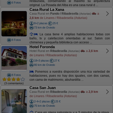
restaurada, conservando al máximo su arquitectura
6 Fotos
original. La Posada del Alba es una casa rural d ...
Casa Rural La Xana
Casa Rural en
Pando / Ribadesella
a
(Asturias)
2,6 km
de Linares / Ribadesella (Asturias)
8+2 plazas
25 €
73 km de Oviedo
La casa tiene 4 amplias habitaciones todas con
baño, tv y calefaccion orientadas al sur. Salon con
8 Fotos
chimenea y pequeña biblioteca con acceso ...
Hotel Foronda
Hotel Rural en
Ribadesella
a
2,6 km
(Asturias)
de Linares / Ribadesella (Asturias)
18+3 plazas
27 €
80 km de Oviedo
Ponemos a vuestra disposición una rica variedad de
8 Fotos
habitaciones, pues no hay dos iguales, con dos camas,
con cama de matrimonio, abuhardilla ...
(3 comentarios)
Casa San Juan
Casa Rural en
Ribadesella
a
2,9 km
(Asturias)
de Linares / Ribadesella (Asturias)
2-4+2 plazas
25 €
75 km de Oviedo
Casa en plena naturaleza y a 5 minutos de la playa.