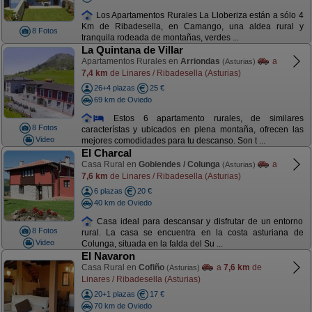
Los Apartamentos Rurales La Lloberiza están a sólo 4
Km de Ribadesella, en Camango, una aldea rural y
8 Fotos
tranquila rodeada de montañas, verdes ...
La Quintana de Villar
Apartamentos Rurales en
Arriondas
a
(Asturias)
7,4 km
de Linares / Ribadesella (Asturias)
26+4 plazas
25 €
69 km de Oviedo
Estos 6 apartamento rurales, de similares
8 Fotos
característas y ubicados en plena montaña, ofrecen las
Video
mejores comodidades para tu descanso. Son t ...
El Charcal
Casa Rural en
Gobiendes / Colunga
a
(Asturias)
7,6 km
de Linares / Ribadesella (Asturias)
6 plazas
20 €
40 km de Oviedo
Casa ideal para descansar y disfrutar de un entorno
8 Fotos
rural. La casa se encuentra en la costa asturiana de
Video
Colunga, situada en la falda del Su ...
El Navaron
Casa Rural en
Cofiño
a
7,6 km
de
(Asturias)
Linares / Ribadesella (Asturias)
20+1 plazas
17 €
70 km de Oviedo