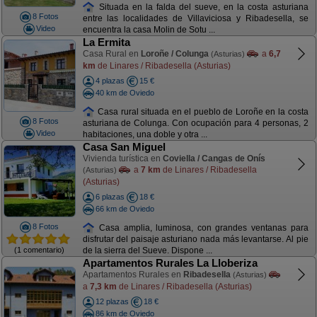
Situada en la falda del sueve, en la costa asturiana
8 Fotos
entre las localidades de Villaviciosa y Ribadesella, se
Video
encuentra la casa Molin de Sotu ...
La Ermita
Casa Rural en
Loroñe / Colunga
a
6,7
(Asturias)
km
de Linares / Ribadesella (Asturias)
4 plazas
15 €
40 km de Oviedo
Casa rural situada en el pueblo de Loroñe en la costa
8 Fotos
asturiana de Colunga. Con ocupación para 4 personas, 2
Video
habitaciones, una doble y otra ...
Casa San Miguel
Vivienda turística en
Coviella / Cangas de Onís
a
7 km
de Linares / Ribadesella
(Asturias)
(Asturias)
6 plazas
18 €
66 km de Oviedo
8 Fotos
Casa amplia, luminosa, con grandes ventanas para
disfrutar del paisaje asturiano nada más levantarse. Al pie
(1 comentario)
de la sierra del Sueve. Dispone ...
Apartamentos Rurales La Lloberiza
Apartamentos Rurales en
Ribadesella
(Asturias)
a
7,3 km
de Linares / Ribadesella (Asturias)
12 plazas
18 €
86 km de Oviedo