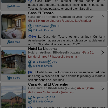
Casa Rural de alquiler íntegro consta de 2
habitaciones dobles, capacidad máxima de 5 personas.
8 Fotos
Totalmente equipada, se encuentra en Sardall ...
Casa El Tesoro
Casa Rural en
Triongo / Cangas de Onís
(Asturias)
a
5,9 km
de Linares / Ribadesella (Asturias)
6-13+2 plazas
35 €
69 km de Oviedo
La Casa del Tesoro es una antigua Quintana
Asturiana de madera de castaño y piedra construida en el
8 Fotos
año 1870 y rehabilitada en el año 2002. ...
Hotel La Llosona
Hotel en
Ardines / Ribadesella
a
6,1
(Asturias)
km
de Linares / Ribadesella (Asturias)
18+1 plazas
24 €
80 km de Oviedo
El Hotel Rural La Llosona está construido a partir de
una antigua casería asturiana donde la piedra y la madera
8 Fotos
son sus señas de identidad. ...
Casa Rural El Correntíu
Casa Rural en
Ribadesella
a
6,2 km
(Asturias)
de Linares / Ribadesella (Asturias)
2-4 plazas
22 €
85 km de Oviedo
Casa de más de 100 años de antigüedad con