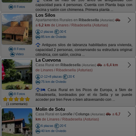
capacidad para 4 personas. Cuenta con Planta baja con
8 Fotos
cocina y salón con chimenea. Primera planta ...
Los Silos
Apartamentos Rurales en
Ribadesella
(Asturias)
a
6,2 km
de Linares / Ribadesella (Asturias)
2 plazas
30 €
85 km de Oviedo
Antiguos silos de labranza habilitados para vivienda,
8 Fotos
capacidad 2 personas, conservando su estructura original
Video
cilíndrica, con salón, cocina ...
La Cuevona
Casa Rural en
Ribadesella
a
6,4 km
(Asturias)
de Linares / Ribadesella (Asturias)
2-12+8 plazas
20 €
75 km de Oviedo
Casa Rural en los Picos de Europa, a 5km de
8 Fotos
Ribadesella, bordeados por el río Sella y se puede
acceder por tren Feve o bien atravesando con ...
(1 comentario)
Molin de Sotu
Casa Rural en
Loroñe / Colunga
a
6,7
(Asturias)
km
de Linares / Ribadesella (Asturias)
6 plazas
20 €
40 km de Oviedo