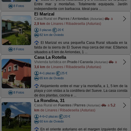
Entre mar y montañas. Totalmente equipada. Jardín
8 Fotos
independiente con barbacoa. Ideal para ...
El Marizal
Casa Rural en
Parres / Arriondas
a
(Asturias)
2,9 km
de Linares / Ribadesella (Asturias)
3 plazas
20 €
82 km de Oviedo
El Marizal es una pequeña Casa Rural situada en la
falda de la sierra de El Sueve muy cerca del mar. EStamos
8 Fotos
situados a 6 km de Arriondas, 1 ...
Casa La Rotella
Vivienda turística en
Prado / Caravia
a
(Asturias)
3,6 km
de Linares / Ribadesella (Asturias)
4+1 plazas
25 €
65 km de Oviedo
Alojamiento entre el mar y la montaña, a 1, 5 km de la
playa y con vistas a la cordillera del Sueve. La casa consta
8 Fotos
de dos plantas, cocina e ...
La Rondina, 31
Casa Rural en
Fuentes / Parres
a
5,2
(Asturias)
km
de Linares / Ribadesella (Asturias)
4-6+2 plazas
20 €
60 km de Oviedo
En el oriente asturiano en el margen izquierdo del rio