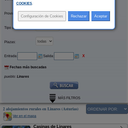
COOKIES
.
Provincias/Islas:
Tipo alquiler:
Plazas:
X
Entrada:
Salida:
Fechas más buscadas
pueblo:
Linares
MÁS FILTROS
2 alojamientos rurales en Linares (Asturias)
Ver en el mapa
Casinas de Linares