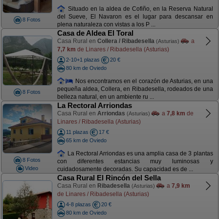
Situado en la aldea de Cofiño, en la Reserva Natural
del Sueve, El Navaron es el lugar para descansar en
8 Fotos
plena naturaleza con vistas a los P ...
Casa de Aldea El Toral
Casa Rural en
Collera / Ribadesella
a
(Asturias)
7,7 km
de Linares / Ribadesella (Asturias)
2-10+1 plazas
20 €
80 km de Oviedo
Nos encontramos en el corazón de Asturias, en una
pequeña aldea, Collera, en Ribadesella, rodeados de una
8 Fotos
belleza natural, en un ambiente ru ...
La Rectoral Arriondas
Casa Rural en
Arriondas
a
7,8 km
de
(Asturias)
Linares / Ribadesella (Asturias)
11 plazas
17 €
65 km de Oviedo
La Rectoral Arriondas es una amplia casa de 3 plantas
8 Fotos
con diferentes estancias muy luminosas y
Video
cuidadosamente decoradas. Su capacidad es de ...
Casa Rural El Rincón del Sella
Casa Rural en
Ribadesella
a
7,9 km
(Asturias)
de Linares / Ribadesella (Asturias)
4-8 plazas
20 €
80 km de Oviedo