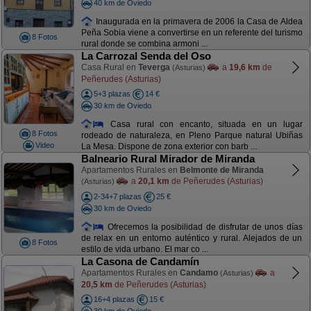
40 km de Oviedo
Inaugurada en la primavera de 2006 la Casa de Aldea
Peña Sobia viene a convertirse en un referente del turismo
8 Fotos
rural donde se combina armoni ...
La Carrozal Senda del Oso
Casa Rural en
Teverga
a
19,6 km
de
(Asturias)
Peñerudes (Asturias)
5+3 plazas
14 €
30 km de Oviedo
Casa rural con encanto, situada en un lugar
8 Fotos
rodeado de naturaleza, en Pleno Parque natural Ubiñas
Video
La Mesa. Dispone de zona exterior con barb ...
Balneario Rural Mirador de Miranda
Apartamentos Rurales en
Belmonte de Miranda
a
20,1 km
de Peñerudes (Asturias)
(Asturias)
2-34+7 plazas
25 €
30 km de Oviedo
Ofrecemos la posibilidad de disfrutar de unos días
de relax en un entorno auténtico y rural. Alejados de un
8 Fotos
estilo de vida urbano. El mar co ...
La Casona de Candamín
Apartamentos Rurales en
Candamo
a
(Asturias)
20,5 km
de Peñerudes (Asturias)
16+4 plazas
15 €
30 km de Oviedo