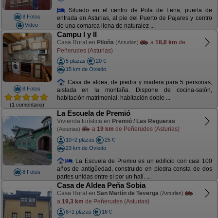
Situado en el centro de Pola de Lena, puerta de
8 Fotos
entrada en Asturias, al pie del Puerto de Pajares y centro
Video
de una comarca llena de naturalez ...
Campu I y II
Casa Rural en
Piloña
a
18,8 km
de
(Asturias)
Peñerudes (Asturias)
5 plazas
20 €
15 km de Oviedo
Casa de aldea, de piedra y madera para 5 personas,
8 Fotos
aislada en la montaña. Dispone de cocina-salón,
habitación matrimonial, habitación doble ...
(1 comentario)
La Escuela de Premió
Vivienda turística en
Premió / Las Regueras
a
19 km
de Peñerudes (Asturias)
(Asturias)
10+2 plazas
25 €
23 km de Oviedo
La Escuela de Premio es un edificio con casi 100
años de antigüedad, construido en piedra consta de dos
8 Fotos
partes unidas entre sí por un hall. ...
Casa de Aldea Peña Sobia
Casa Rural en
San Martín de Teverga
(Asturias)
a
19,3 km
de Peñerudes (Asturias)
8+1 plazas
16 €