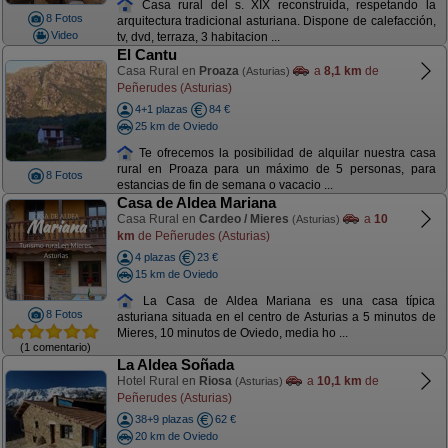
Casa rural del s. XIX reconstruida, respetando la
8 Fotos
arquitectura tradicional asturiana. Dispone de calefacción,
Video
tv, dvd, terraza, 3 habitacion ...
El Cantu
Casa Rural en
Proaza
a
8,1 km
de
(Asturias)
Peñerudes (Asturias)
4+1 plazas
84 €
25 km de Oviedo
Te ofrecemos la posibilidad de alquilar nuestra casa
rural en Proaza para un máximo de 5 personas, para
8 Fotos
estancias de fin de semana o vacacio ...
Casa de Aldea Mariana
Casa Rural en
Cardeo / Mieres
a
10
(Asturias)
km
de Peñerudes (Asturias)
4 plazas
23 €
15 km de Oviedo
La Casa de Aldea Mariana es una casa típica
8 Fotos
asturiana situada en el centro de Asturias a 5 minutos de
Mieres, 10 minutos de Oviedo, media ho ...
(1 comentario)
La Aldea Soñada
Hotel Rural en
Riosa
a
10,1 km
de
(Asturias)
Peñerudes (Asturias)
38+9 plazas
62 €
20 km de Oviedo