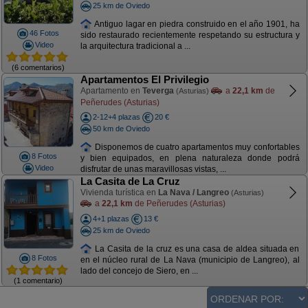
25 km de Oviedo
Antiguo lagar en piedra construido en el año 1901, ha
46 Fotos
sido restaurado recientemente respetando su estructura y
Video
la arquitectura tradicional a ...
(6 comentarios)
Apartamentos El Privilegio
Apartamento en
Teverga
a
22,1 km
de
(Asturias)
Peñerudes (Asturias)
2-12+4 plazas
20 €
50 km de Oviedo
Disponemos de cuatro apartamentos muy confortables
8 Fotos
y bien equipados, en plena naturaleza donde podrá
Video
disfrutar de unas maravillosas vistas, ...
La Casita de La Cruz
Vivienda turística en
La Nava / Langreo
(Asturias)
a
22,1 km
de Peñerudes (Asturias)
4+1 plazas
13 €
25 km de Oviedo
La Casita de la cruz es una casa de aldea situada en
8 Fotos
en el núcleo rural de La Nava (municipio de Langreo), al
lado del concejo de Siero, en ...
(1 comentario)