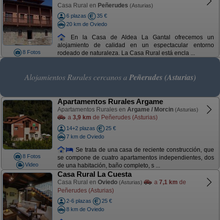
Casa Rural en
Peñerudes
(Asturias)
6 plazas
35 €
20 km de Oviedo
En la Casa de Aldea La Gantal ofrecemos un
alojamiento de calidad en un espectacular entorno
8 Fotos
rodeado de naturaleza. La Casa Rural está encla ...
Alojamientos Rurales cercanos a
Peñerudes (Asturias)
Apartamentos Rurales Argame
Apartamentos Rurales en
Argame / Morcin
(Asturias)
a
3,9 km
de Peñerudes (Asturias)
14+2 plazas
25 €
7 km de Oviedo
Se trata de una casa de reciente construcción, que
8 Fotos
se compone de cuatro apartamentos independientes, dos
Video
de una habitación, baño completo, s ...
Casa Rural La Cuesta
Casa Rural en
Oviedo
a
7,1 km
de
(Asturias)
Peñerudes (Asturias)
2-6 plazas
25 €
8 km de Oviedo