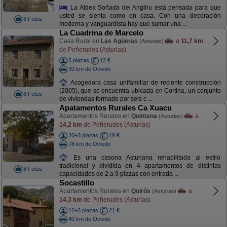
La Aldea Soñada del Angliru está pensada para que
usted se sienta como en casa. Con una decoración
8 Fotos
moderna y vanguardista hay que sumar una ...
La Cuadrina de Marcelo
Casa Rural en
Las Agüeras
a
11,7 km
(Asturias)
de Peñerudes (Asturias)
5 plazas
12 €
30 km de Oviedo
Acogedora casa unifamiliar de reciente construcción
(2005), que se encuentra ubicada en Cortina, un conjunto
8 Fotos
de viviendas formado por seis c ...
Apatamentos Rurales Ca Xuacu
Apartamentos Rurales en
Quintana
a
(Asturias)
14,2 km
de Peñerudes (Asturias)
20+3 plazas
19 €
78 km de Oviedo
Es una casona Asturiana rehabilitada al estilo
tradicional y dividida en 4 apartamentos de distintas
8 Fotos
capacidades de 2 a 9 plazas con entrada ...
Socastillo
Apartamentos Rurales en
Quirós
a
(Asturias)
14,3 km
de Peñerudes (Asturias)
12+3 plazas
21 €
40 km de Oviedo