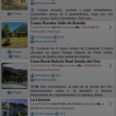
40 km de Oviedo
Antigüa escuela, cuadras y pajar rehabilitados.
8 Fotos
Convertidos ahora en 3 apartamentos, cada uno con
Salon-cocina, baño y dormitotios. Todo equ ...
Casas Rurales Valle de Bueida
Casa Rural en
Quirós
a
21,1 km
de
(Asturias)
Peñerudes (Asturias)
2-24+5 plazas
40 €
45 km de Oviedo
Conjunto de 6 casas rurales de Categoría 3 llaves
8 Fotos
ubicadas en pleno Parque Natural de Peña Ubiña,
Video
concejo de Quirós zona central de Asturias ...
Casa Rural Balcón Real Senda del Oso
Casa Rural en
Teverga
a
21,5 km
de
(Asturias)
Peñerudes (Asturias)
18+6 plazas
25 €
40 km de Oviedo
Nos encontramos, al lado de la Senda del Oso,
impresionantes vistas a la Montaña y Bosque.
8 Fotos
Disponemos de 3 apartamentos y 2 estudios, totalm ...
La Llosuca
Casa Rural en
San Pedro de Ambás
a
(Asturias)
22 km
de Peñerudes (Asturias)
12-22+3 plazas
30 €