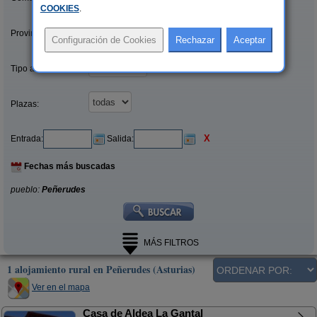
COOKIES
.
Provincias/Islas:
Tipo alquiler:
Plazas:
X
Entrada:
Salida:
Fechas más buscadas
pueblo:
Peñerudes
MÁS FILTROS
1 alojamiento rural en Peñerudes (Asturias)
Ver en el mapa
Casa de Aldea La Gantal