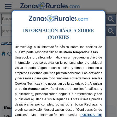
INFORMACIÓN BÁSICA SOBRE
COOKIES
Alojamientos
>
Asturias
> Peñerudes
Bienvenid@ a la información básica sobre las cookies de
Casas Rurales en Peñerudes
nuestro portal responsabilidad de
Mario Temprado Casas
.
Una cookie o galleta informática es un pequeño archivo de
información que se guarda en tu pc, smartphone o tablet al
visitar el portal. Algunas son nuestras y otras pertenecen a
empresas externas que nos prestan servicios. Las activadas
y necesarias para que todo funcione correctamente son las
Cookies Técnicas y no necesitan de tu autorización. Al pulsar
el botón
Aceptar
activarás el resto de cookies (analíticas y
El Pajar de Pumarega
rs.
6 pers.
publicitarias), personalizadas según tus preferencias y con
 €
19 €
Castropol (Asturias)
desde
publicidad ajustada a tus búsquedas. Estas últimas puedes
desactivarlas por completo pulsando el botón
Rechazar
o
Buscar
elegir su activación/desactivación desde “Configuración de
Cookies”. Más información en nuestra
POLÍTICA DE
Comunidades: