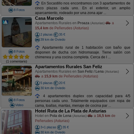
En Socastillo nos encontramos con 3 apartamentos de
cinco plazas cada uno. En el exterior, un amplio
8 Fotos
aparcamiento, rodeado por una zona ajar ...
Casa Marcelo
Apartamentos Rurales en
Proaza
a
(Asturias)
15,4 km
de Peñerudes (Asturias)
2 plazas
35 €
39 km de Oviedo
Apartamento rural de 1 habitación con baño que
8 Fotos
disponen de ducha con hidromasaje. Tiene salón con
chimenea y una cocina completa. Cerca de l ...
(1 comentario)
Apartamentos Rurales San Feliz
Apartamentos Rurales en
San Feliz / Lena
(Asturias)
a
15,9 km
de Peñerudes (Asturias)
5 plazas
20 €
30 km de Oviedo
4 apartamentos duplex con capacidad para 4/5
8 Fotos
personas cada uno. Totalmente equipados con ropa de
Video
cama, toallas, mantas, menaje de cocina par ...
Hotel Ruta de La Plata de Asturias
Hotel en
Pola de Lena
a
16,5 km
de
(Asturias)
Peñerudes (Asturias)
3+1 plazas
35 €
30 km de Oviedo